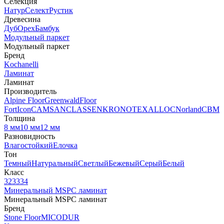
Селекция
Натур
Селект
Рустик
Древесина
Дуб
Орех
Бамбук
Модульный паркет
Модульный паркет
Бренд
Kochanelli
Ламинат
Ламинат
Производитель
Alpine Floor
Greenwald
Floor
Fort
Icon
CAMSAN
CLASSEN
KRONOTEX
ALLOC
Norland
CBM
Толщина
8 мм
10 мм
12 мм
Разновидность
Влагостойкий
Елочка
Тон
Темный
Натуральный
Светлый
Бежевый
Серый
Белый
Класс
32
33
34
Минеральный MSPC ламинат
Минеральный MSPC ламинат
Бренд
Stone Floor
MICODUR