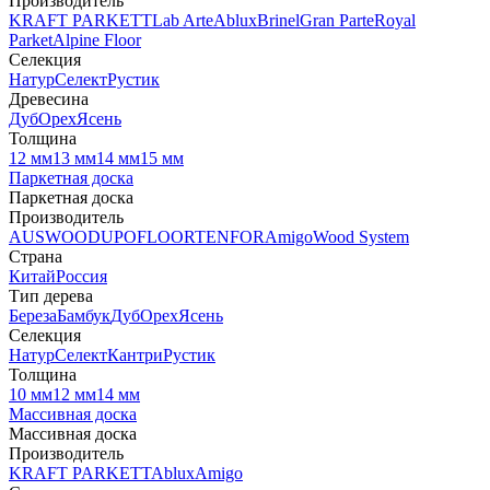
Производитель
KRAFT PARKETT
Lab Arte
Ablux
Brinel
Gran Parte
Royal
Parket
Alpine Floor
Селекция
Натур
Селект
Рустик
Древесина
Дуб
Орех
Ясень
Толщина
12 мм
13 мм
14 мм
15 мм
Паркетная доска
Паркетная доска
Производитель
AUSWOOD
UPOFLOOR
TENFOR
Amigo
Wood System
Страна
Китай
Россия
Тип дерева
Береза
Бамбук
Дуб
Орех
Ясень
Селекция
Натур
Селект
Кантри
Рустик
Толщина
10 мм
12 мм
14 мм
Массивная доска
Массивная доска
Производитель
KRAFT PARKETT
Ablux
Amigo