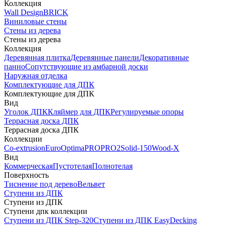
Коллекция
Wall Design
BRICK
Виниловые стены
Стены из дерева
Стены из дерева
Коллекция
Деревянная плитка
Деревянные панели
Декоративные
панно
Сопутствующие из амбарной доски
Наружная отделка
Комплектующие для ДПК
Комплектующие для ДПК
Вид
Уголок ДПК
Кляймер для ДПК
Регулируемые опоры
Террасная доска ДПК
Террасная доска ДПК
Коллекции
Co-extrusion
Euro
Optima
PRO
PRO2
Solid-150
Wood-X
Вид
Коммерческая
Пустотелая
Полнотелая
Поверхность
Тиснение под дерево
Вельвет
Ступени из ДПК
Ступени из ДПК
Ступени дпк коллекции
Ступени из ДПК Step-320
Ступени из ДПК EasyDecking