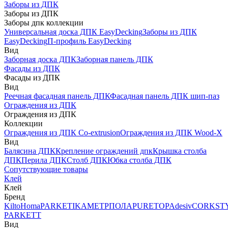
Заборы из ДПК
Заборы из ДПК
Заборы дпк коллекции
Универсальная доска ДПК EasyDecking
Заборы из ДПК
EasyDecking
П-профиль EasyDecking
Вид
Заборная доска ДПК
Заборная панель ДПК
Фасады из ДПК
Фасады из ДПК
Вид
Реечная фасадная панель ДПК
Фасадная панель ДПК шип-паз
Ограждения из ДПК
Ограждения из ДПК
Коллекции
Ограждения из ДПК Co-extrusion
Ограждения из ДПК Wood-X
Вид
Балясина ДПК
Крепление ограждений дпк
Крышка столба
ДПК
Перила ДПК
Столб ДПК
Юбка столба ДПК
Сопутствующие товары
Клей
Клей
Бренд
Kilto
Homa
PARKETIKA
МЕТРПОЛА
PURETOP
Adesiv
CORKST
PARKETT
Вид