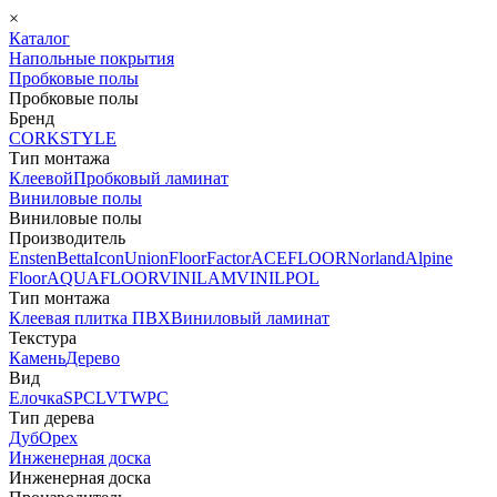
×
Каталог
Напольные покрытия
Пробковые полы
Пробковые полы
Бренд
CORKSTYLE
Тип монтажа
Клеевой
Пробковый ламинат
Виниловые полы
Виниловые полы
Производитель
Ensten
Betta
Icon
Union
FloorFactor
ACEFLOOR
Norland
Alpine
Floor
AQUAFLOOR
VINILAM
VINILPOL
Тип монтажа
Клеевая плитка ПВХ
Виниловый ламинат
Текстура
Камень
Дерево
Вид
Елочка
SPC
LVT
WPC
Тип дерева
Дуб
Орех
Инженерная доска
Инженерная доска