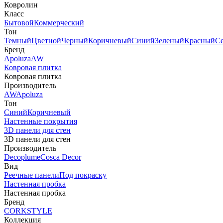
Ковролин
Класс
Бытовой
Коммерческий
Тон
Темный
Цветной
Черный
Коричневый
Синий
Зеленый
Красный
С
Бренд
Apoluza
AW
Ковровая плитка
Ковровая плитка
Производитель
AW
Apoluza
Тон
Синий
Коричневый
Настенные покрытия
3D панели для стен
3D панели для стен
Производитель
Decoplume
Cosca Decor
Вид
Реечные панели
Под покраску
Настенная пробка
Настенная пробка
Бренд
CORKSTYLE
Коллекция