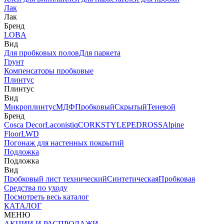
Лак
Лак
Бренд
LOBA
Вид
Для пробковых полов
Для паркета
Грунт
Компенсаторы пробковые
Плинтус
Плинтус
Вид
Микроплинтус
МДФ
Пробковый
Скрытый
Теневой
Бренд
Cosca Decor
Laconistiq
CORKSTYLE
PEDROSS
Alpine
Floor
LWD
Погонаж для настенных покрытий
Подложка
Подложка
Вид
Пробковый лист технический
Синтетическая
Пробковая
Средства по уходу
Посмотреть весь каталог
КАТАЛОГ
МЕНЮ
АКЦИИ И РАСПРОДАЖИ