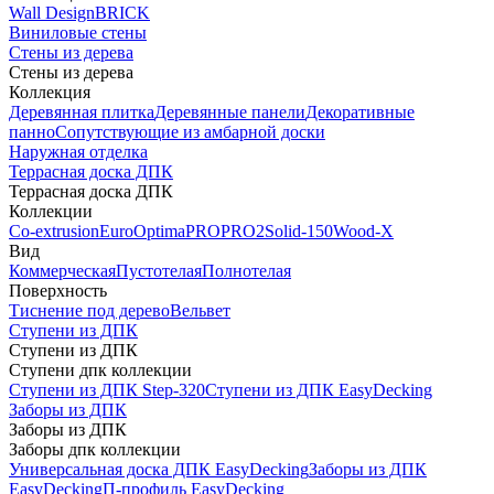
Wall Design
BRICK
Виниловые стены
Стены из дерева
Стены из дерева
Коллекция
Деревянная плитка
Деревянные панели
Декоративные
панно
Сопутствующие из амбарной доски
Наружная отделка
Террасная доска ДПК
Террасная доска ДПК
Коллекции
Co-extrusion
Euro
Optima
PRO
PRO2
Solid-150
Wood-X
Вид
Коммерческая
Пустотелая
Полнотелая
Поверхность
Тиснение под дерево
Вельвет
Ступени из ДПК
Ступени из ДПК
Ступени дпк коллекции
Ступени из ДПК Step-320
Ступени из ДПК EasyDecking
Заборы из ДПК
Заборы из ДПК
Заборы дпк коллекции
Универсальная доска ДПК EasyDecking
Заборы из ДПК
EasyDecking
П-профиль EasyDecking