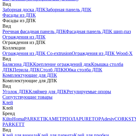
Вид
Заборная доска ДПК
Заборная панель ДПК
Фасады из ДПК
Фасады из ДПК
Вид
Реечная фасадная панель ДПК
Фасадная панель ДПК шип-паз
Ограждения из ДПК
Ограждения из ДПК
Коллекции
Ограждения из ДПК Co-extrusion
Ограждения из ДПК Wood-X
Вид
Балясина ДПК
Крепление ограждений дпк
Крышка столба
ДПК
Перила ДПК
Столб ДПК
Юбка столба ДПК
Комплектующие для ДПК
Комплектующие для ДПК
Вид
Уголок ДПК
Кляймер для ДПК
Регулируемые опоры
Сопутствующие товары
Клей
Клей
Бренд
Kilto
Homa
PARKETIKA
МЕТРПОЛА
PURETOP
Adesiv
CORKST
PARKETT
Вид
Клей для винила
Клей для паркета
Клей для пробки