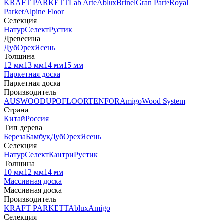
KRAFT PARKETT
Lab Arte
Ablux
Brinel
Gran Parte
Royal
Parket
Alpine Floor
Селекция
Натур
Селект
Рустик
Древесина
Дуб
Орех
Ясень
Толщина
12 мм
13 мм
14 мм
15 мм
Паркетная доска
Паркетная доска
Производитель
AUSWOOD
UPOFLOOR
TENFOR
Amigo
Wood System
Страна
Китай
Россия
Тип дерева
Береза
Бамбук
Дуб
Орех
Ясень
Селекция
Натур
Селект
Кантри
Рустик
Толщина
10 мм
12 мм
14 мм
Массивная доска
Массивная доска
Производитель
KRAFT PARKETT
Ablux
Amigo
Селекция