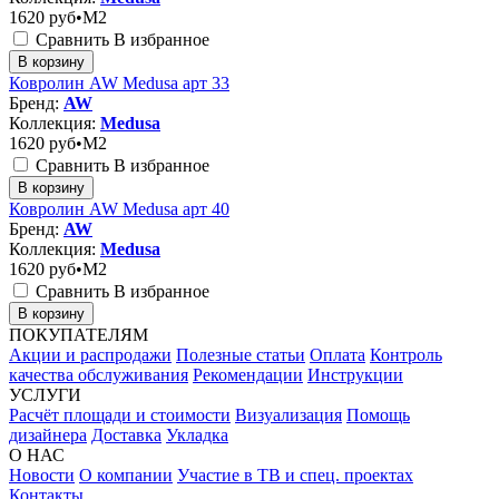
1620
руб•M2
Сравнить
В избранное
В корзину
Ковролин AW Medusa арт 33
Бренд:
AW
Коллекция:
Medusa
1620
руб•M2
Сравнить
В избранное
В корзину
Ковролин AW Medusa арт 40
Бренд:
AW
Коллекция:
Medusa
1620
руб•M2
Сравнить
В избранное
В корзину
ПОКУПАТЕЛЯМ
Акции и распродажи
Полезные статьи
Оплата
Контроль
качества обслуживания
Рекомендации
Инструкции
УСЛУГИ
Расчёт площади и стоимости
Визуализация
Помощь
дизайнера
Доставка
Укладка
О НАС
Новости
О компании
Участие в ТВ и спец. проектах
Контакты