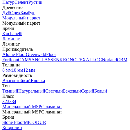
Натур
Селект
Рустик
Древесина
Дуб
Орех
Бамбук
Модульный паркет
Модульный паркет
Бренд
Kochanelli
Ламинат
Ламинат
Производитель
Alpine Floor
Greenwald
Floor
Fort
Icon
CAMSAN
CLASSEN
KRONOTEX
ALLOC
Norland
CBM
Толщина
8 мм
10 мм
12 мм
Разновидность
Влагостойкий
Елочка
Тон
Темный
Натуральный
Светлый
Бежевый
Серый
Белый
Класс
32
33
34
Минеральный MSPC ламинат
Минеральный MSPC ламинат
Бренд
Stone Floor
MICODUR
Ковролин