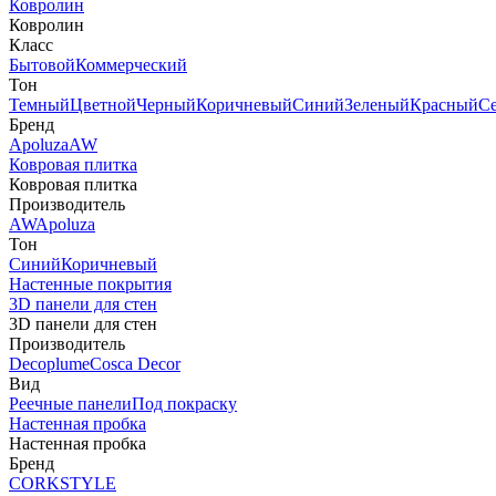
Ковролин
Ковролин
Класс
Бытовой
Коммерческий
Тон
Темный
Цветной
Черный
Коричневый
Синий
Зеленый
Красный
С
Бренд
Apoluza
AW
Ковровая плитка
Ковровая плитка
Производитель
AW
Apoluza
Тон
Синий
Коричневый
Настенные покрытия
3D панели для стен
3D панели для стен
Производитель
Decoplume
Cosca Decor
Вид
Реечные панели
Под покраску
Настенная пробка
Настенная пробка
Бренд
CORKSTYLE