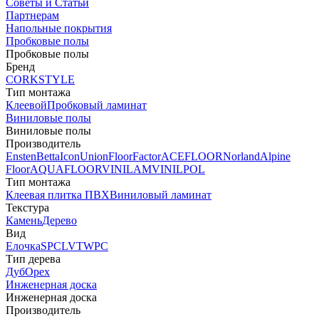
Советы и Статьи
Партнерам
Напольные покрытия
Пробковые полы
Пробковые полы
Бренд
CORKSTYLE
Тип монтажа
Клеевой
Пробковый ламинат
Виниловые полы
Виниловые полы
Производитель
Ensten
Betta
Icon
Union
FloorFactor
ACEFLOOR
Norland
Alpine
Floor
AQUAFLOOR
VINILAM
VINILPOL
Тип монтажа
Клеевая плитка ПВХ
Виниловый ламинат
Текстура
Камень
Дерево
Вид
Елочка
SPC
LVT
WPC
Тип дерева
Дуб
Орех
Инженерная доска
Инженерная доска
Производитель