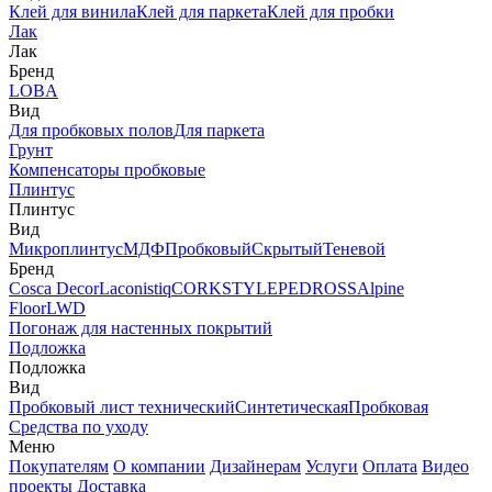
Клей для винила
Клей для паркета
Клей для пробки
Лак
Лак
Бренд
LOBA
Вид
Для пробковых полов
Для паркета
Грунт
Компенсаторы пробковые
Плинтус
Плинтус
Вид
Микроплинтус
МДФ
Пробковый
Скрытый
Теневой
Бренд
Cosca Decor
Laconistiq
CORKSTYLE
PEDROSS
Alpine
Floor
LWD
Погонаж для настенных покрытий
Подложка
Подложка
Вид
Пробковый лист технический
Синтетическая
Пробковая
Средства по уходу
Меню
Покупателям
О компании
Дизайнерам
Услуги
Оплата
Видео
проекты
Доставка