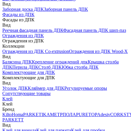
Вид
Заборная доска ДПК
Заборная панель ДПК
Фасады из ДПК
Фасады из ДПК
Вид
Реечная фасадная панель ДПК
Фасадная панель ДПК шип-паз
Ограждения из ДПК
Ограждения из ДПК
Коллекции
Ограждения из ДПК Co-extrusion
Ограждения из ДПК Wood-X
Вид
Балясина ДПК
Крепление ограждений дпк
Крышка столба
ДПК
Перила ДПК
Столб ДПК
Юбка столба ДПК
Комплектующие для ДПК
Комплектующие для ДПК
Вид
Уголок ДПК
Кляймер для ДПК
Регулируемые опоры
Сопутствующие товары
Клей
Клей
Бренд
Kilto
Homa
PARKETIKA
МЕТРПОЛА
PURETOP
Adesiv
CORKST
PARKETT
Вид
Клей для винила
Клей для паркета
Клей для пробки