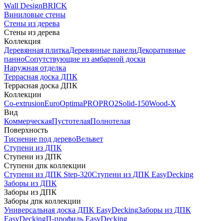
Wall Design
BRICK
Виниловые стены
Стены из дерева
Стены из дерева
Коллекция
Деревянная плитка
Деревянные панели
Декоративные
панно
Сопутствующие из амбарной доски
Наружная отделка
Террасная доска ДПК
Террасная доска ДПК
Коллекции
Co-extrusion
Euro
Optima
PRO
PRO2
Solid-150
Wood-X
Вид
Коммерческая
Пустотелая
Полнотелая
Поверхность
Тиснение под дерево
Вельвет
Ступени из ДПК
Ступени из ДПК
Ступени дпк коллекции
Ступени из ДПК Step-320
Ступени из ДПК EasyDecking
Заборы из ДПК
Заборы из ДПК
Заборы дпк коллекции
Универсальная доска ДПК EasyDecking
Заборы из ДПК
EasyDecking
П-профиль EasyDecking