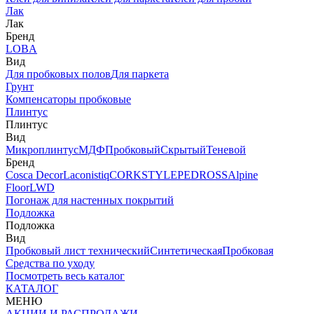
Лак
Лак
Бренд
LOBA
Вид
Для пробковых полов
Для паркета
Грунт
Компенсаторы пробковые
Плинтус
Плинтус
Вид
Микроплинтус
МДФ
Пробковый
Скрытый
Теневой
Бренд
Cosca Decor
Laconistiq
CORKSTYLE
PEDROSS
Alpine
Floor
LWD
Погонаж для настенных покрытий
Подложка
Подложка
Вид
Пробковый лист технический
Синтетическая
Пробковая
Средства по уходу
Посмотреть весь каталог
КАТАЛОГ
МЕНЮ
АКЦИИ И РАСПРОДАЖИ