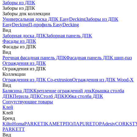
Заборы из ДПК
Заборы из ДПК
Заборы дпк коллекции
Универсальная доска ДПК EasyDecking
Заборы из ДПК
EasyDecking
П-профиль EasyDecking
Вид
Заборная доска ДПК
Заборная панель ДПК
Фасады из ДПК
Фасады из ДПК
Вид
Реечная фасадная панель ДПК
Фасадная панель ДПК шип-паз
Ограждения из ДПК
Ограждения из ДПК
Коллекции
Ограждения из ДПК Co-extrusion
Ограждения из ДПК Wood-X
Вид
Балясина ДПК
Крепление ограждений дпк
Крышка столба
ДПК
Перила ДПК
Столб ДПК
Юбка столба ДПК
Сопутствующие товары
Клей
Клей
Бренд
Kilto
Homa
PARKETIKA
МЕТРПОЛА
PURETOP
Adesiv
CORKST
PARKETT
Вид