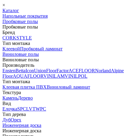
×
Каталог
Напольные покрытия
Пробковые полы
Пробковые полы
Бренд
CORKSTYLE
Тип монтажа
Клеевой
Пробковый ламинат
Виниловые полы
Виниловые полы
Производитель
Ensten
Betta
Icon
Union
FloorFactor
ACEFLOOR
Norland
Alpine
Floor
AQUAFLOOR
VINILAM
VINILPOL
Тип монтажа
Клеевая плитка ПВХ
Виниловый ламинат
Текстура
Камень
Дерево
Вид
Елочка
SPC
LVT
WPC
Тип дерева
Дуб
Орех
Инженерная доска
Инженерная доска