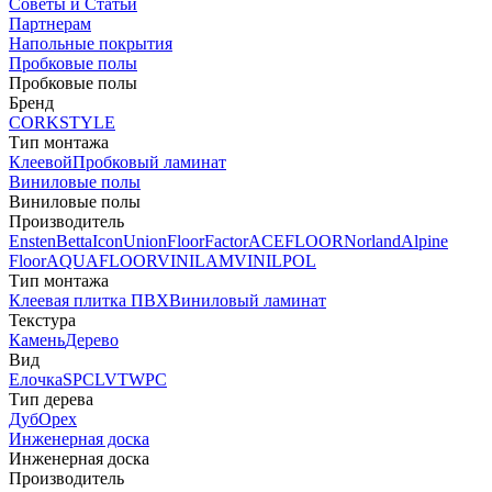
Советы и Статьи
Партнерам
Напольные покрытия
Пробковые полы
Пробковые полы
Бренд
CORKSTYLE
Тип монтажа
Клеевой
Пробковый ламинат
Виниловые полы
Виниловые полы
Производитель
Ensten
Betta
Icon
Union
FloorFactor
ACEFLOOR
Norland
Alpine
Floor
AQUAFLOOR
VINILAM
VINILPOL
Тип монтажа
Клеевая плитка ПВХ
Виниловый ламинат
Текстура
Камень
Дерево
Вид
Елочка
SPC
LVT
WPC
Тип дерева
Дуб
Орех
Инженерная доска
Инженерная доска
Производитель