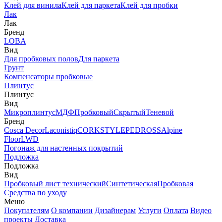
Клей для винила
Клей для паркета
Клей для пробки
Лак
Лак
Бренд
LOBA
Вид
Для пробковых полов
Для паркета
Грунт
Компенсаторы пробковые
Плинтус
Плинтус
Вид
Микроплинтус
МДФ
Пробковый
Скрытый
Теневой
Бренд
Cosca Decor
Laconistiq
CORKSTYLE
PEDROSS
Alpine
Floor
LWD
Погонаж для настенных покрытий
Подложка
Подложка
Вид
Пробковый лист технический
Синтетическая
Пробковая
Средства по уходу
Меню
Покупателям
О компании
Дизайнерам
Услуги
Оплата
Видео
проекты
Доставка