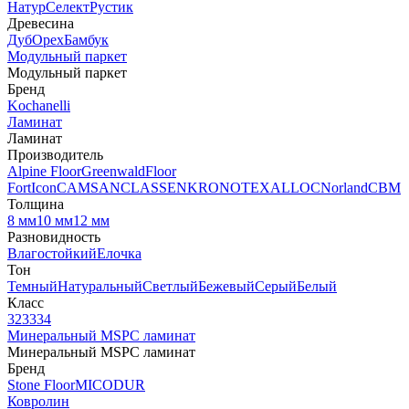
Натур
Селект
Рустик
Древесина
Дуб
Орех
Бамбук
Модульный паркет
Модульный паркет
Бренд
Kochanelli
Ламинат
Ламинат
Производитель
Alpine Floor
Greenwald
Floor
Fort
Icon
CAMSAN
CLASSEN
KRONOTEX
ALLOC
Norland
CBM
Толщина
8 мм
10 мм
12 мм
Разновидность
Влагостойкий
Елочка
Тон
Темный
Натуральный
Светлый
Бежевый
Серый
Белый
Класс
32
33
34
Минеральный MSPC ламинат
Минеральный MSPC ламинат
Бренд
Stone Floor
MICODUR
Ковролин