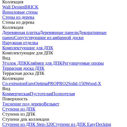
Коллекция
Wall Design
BRICK
Виниловые стены
Стены из дерева
Стены из дерева
Коллекция
Деревянная плитка
Деревянные панели
Декоративные
панно
Сопутствующие из амбарной доски
Наружная отделка
Комплектующие для ДПК
Комплектующие для ДПК
Вид
Уголок ДПК
Кляймер для ДПК
Регулируемые опоры
Террасная доска ДПК
Террасная доска ДПК
Коллекции
Co-extrusion
Euro
Optima
PRO
PRO2
Solid-150
Wood-X
Вид
Коммерческая
Пустотелая
Полнотелая
Поверхность
Тиснение под дерево
Вельвет
Ступени из ДПК
Ступени из ДПК
Ступени дпк коллекции
Ступени из ДПК Step-320
Ступени из ДПК EasyDecking