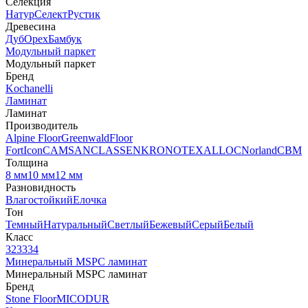
Селекция
Натур
Селект
Рустик
Древесина
Дуб
Орех
Бамбук
Модульный паркет
Модульный паркет
Бренд
Kochanelli
Ламинат
Ламинат
Производитель
Alpine Floor
Greenwald
Floor
Fort
Icon
CAMSAN
CLASSEN
KRONOTEX
ALLOC
Norland
CBM
Толщина
8 мм
10 мм
12 мм
Разновидность
Влагостойкий
Елочка
Тон
Темный
Натуральный
Светлый
Бежевый
Серый
Белый
Класс
32
33
34
Минеральный MSPC ламинат
Минеральный MSPC ламинат
Бренд
Stone Floor
MICODUR