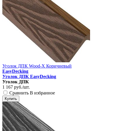
Уголок ДПК Wood-X Коричневый
EasyDecking
Уголок ДПК EasyDecking
Уголок ДПК
1 167
руб./шт.
Сравнить
В избранное
Купить