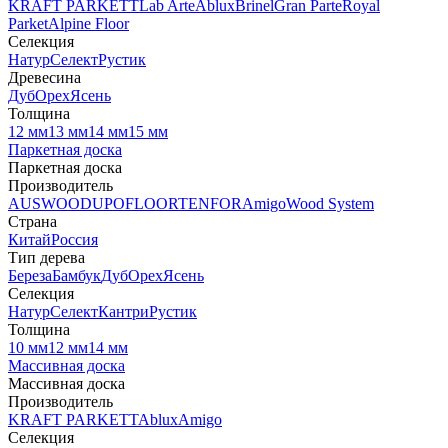
KRAFT PARKETT
Lab Arte
Ablux
Brinel
Gran Parte
Royal
Parket
Alpine Floor
Селекция
Натур
Селект
Рустик
Древесина
Дуб
Орех
Ясень
Толщина
12 мм
13 мм
14 мм
15 мм
Паркетная доска
Паркетная доска
Производитель
AUSWOOD
UPOFLOOR
TENFOR
Amigo
Wood System
Страна
Китай
Россия
Тип дерева
Береза
Бамбук
Дуб
Орех
Ясень
Селекция
Натур
Селект
Кантри
Рустик
Толщина
10 мм
12 мм
14 мм
Массивная доска
Массивная доска
Производитель
KRAFT PARKETT
Ablux
Amigo
Селекция