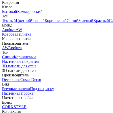
Ковролин
Класс
Бытовой
Коммерческий
Тон
Темный
Цветной
Черный
Коричневый
Синий
Зеленый
Красный
С
Бренд
Apoluza
AW
Ковровая плитка
Ковровая плитка
Производитель
AW
Apoluza
Тон
Синий
Коричневый
Настенные покрытия
3D панели для стен
3D панели для стен
Производитель
Decoplume
Cosca Decor
Вид
Реечные панели
Под покраску
Настенная пробка
Настенная пробка
Бренд
CORKSTYLE
Коллекция