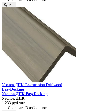
Купить
Уголок ДПК Co-extrusion Driftwood
EasyDecking
Уголок ДПК EasyDecking
Уголок ДПК
1 233
руб./шт.
Сравнить
В избранное