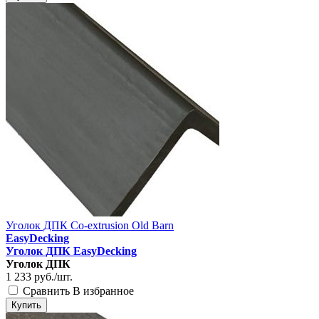
Уголок ДПК Co-extrusion Old Barn
EasyDecking
Уголок ДПК EasyDecking
Уголок ДПК
1 233
руб./шт.
Сравнить
В избранное
Купить