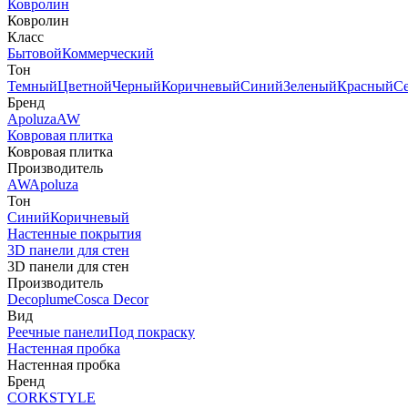
Ковролин
Ковролин
Класс
Бытовой
Коммерческий
Тон
Темный
Цветной
Черный
Коричневый
Синий
Зеленый
Красный
С
Бренд
Apoluza
AW
Ковровая плитка
Ковровая плитка
Производитель
AW
Apoluza
Тон
Синий
Коричневый
Настенные покрытия
3D панели для стен
3D панели для стен
Производитель
Decoplume
Cosca Decor
Вид
Реечные панели
Под покраску
Настенная пробка
Настенная пробка
Бренд
CORKSTYLE