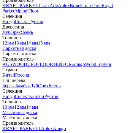
Производитель
KRAFT PARKETT
Lab Arte
Ablux
Brinel
Gran Parte
Royal
Parket
Alpine Floor
Селекция
Натур
Селект
Рустик
Древесина
Дуб
Орех
Ясень
Толщина
12 мм
13 мм
14 мм
15 мм
Паркетная доска
Паркетная доска
Производитель
AUSWOOD
UPOFLOOR
TENFOR
Amigo
Wood System
Страна
Китай
Россия
Тип дерева
Береза
Бамбук
Дуб
Орех
Ясень
Селекция
Натур
Селект
Кантри
Рустик
Толщина
10 мм
12 мм
14 мм
Массивная доска
Массивная доска
Производитель
KRAFT PARKETT
Ablux
Amigo