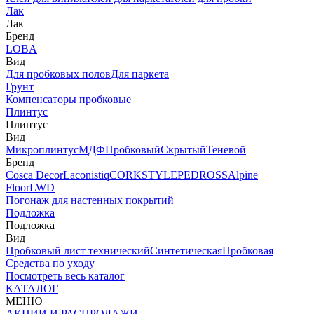
Лак
Лак
Бренд
LOBA
Вид
Для пробковых полов
Для паркета
Грунт
Компенсаторы пробковые
Плинтус
Плинтус
Вид
Микроплинтус
МДФ
Пробковый
Скрытый
Теневой
Бренд
Cosca Decor
Laconistiq
CORKSTYLE
PEDROSS
Alpine
Floor
LWD
Погонаж для настенных покрытий
Подложка
Подложка
Вид
Пробковый лист технический
Синтетическая
Пробковая
Средства по уходу
Посмотреть весь каталог
КАТАЛОГ
МЕНЮ
АКЦИИ И РАСПРОДАЖИ