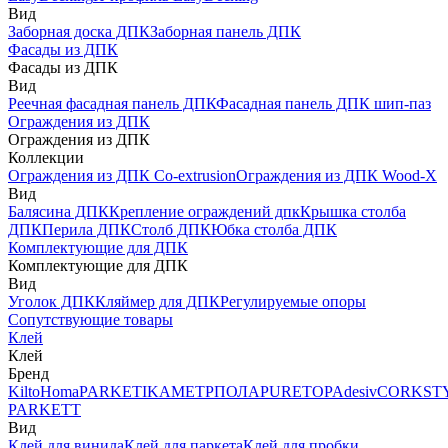
Вид
Заборная доска ДПК
Заборная панель ДПК
Фасады из ДПК
Фасады из ДПК
Вид
Реечная фасадная панель ДПК
Фасадная панель ДПК шип-паз
Ограждения из ДПК
Ограждения из ДПК
Коллекции
Ограждения из ДПК Co-extrusion
Ограждения из ДПК Wood-X
Вид
Балясина ДПК
Крепление ограждений дпк
Крышка столба
ДПК
Перила ДПК
Столб ДПК
Юбка столба ДПК
Комплектующие для ДПК
Комплектующие для ДПК
Вид
Уголок ДПК
Кляймер для ДПК
Регулируемые опоры
Сопутствующие товары
Клей
Клей
Бренд
Kilto
Homa
PARKETIKA
МЕТРПОЛА
PURETOP
Adesiv
CORKST
PARKETT
Вид
Клей для винила
Клей для паркета
Клей для пробки