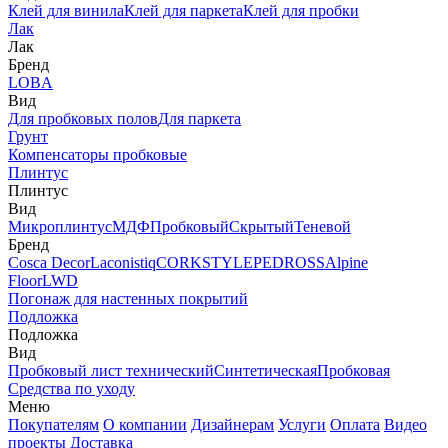
Клей для винила
Клей для паркета
Клей для пробки
Лак
Лак
Бренд
LOBA
Вид
Для пробковых полов
Для паркета
Грунт
Компенсаторы пробковые
Плинтус
Плинтус
Вид
Микроплинтус
МДФ
Пробковый
Скрытый
Теневой
Бренд
Cosca Decor
Laconistiq
CORKSTYLE
PEDROSS
Alpine
Floor
LWD
Погонаж для настенных покрытий
Подложка
Подложка
Вид
Пробковый лист технический
Синтетическая
Пробковая
Средства по уходу
Меню
Покупателям
О компании
Дизайнерам
Услуги
Оплата
Видео
проекты
Доставка