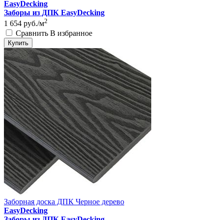
EasyDecking
Заборы из ДПК EasyDecking
2
1 654
руб./м
Сравнить
В избранное
Купить
Заборная доска ДПК Черное дерево
EasyDecking
Заборы из ДПК EasyDecking