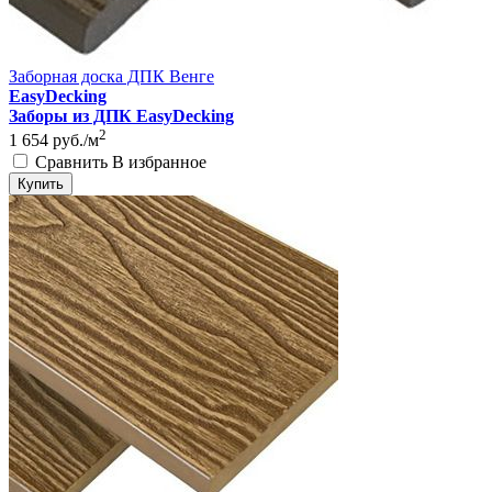
Заборная доска ДПК Венге
EasyDecking
Заборы из ДПК EasyDecking
2
1 654
руб./м
Сравнить
В избранное
Купить