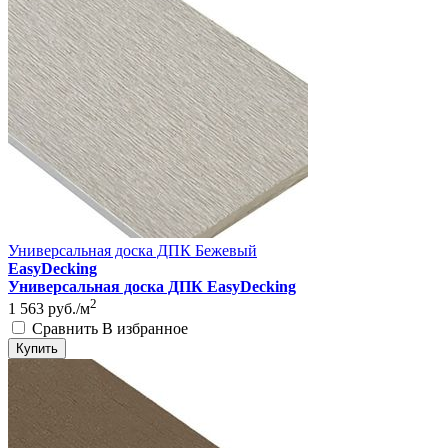
Универсальная доска ДПК Бежевый
EasyDecking
Универсальная доска ДПК EasyDecking
2
1 563
руб./м
Сравнить
В избранное
Купить