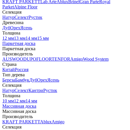
KRAFT PARKETT
Lab Arte
Ablux
Brinel
Gran Parte
Royal
Parket
Alpine Floor
Селекция
Натур
Селект
Рустик
Древесина
Дуб
Орех
Ясень
Толщина
12 мм
13 мм
14 мм
15 мм
Паркетная доска
Паркетная доска
Производитель
AUSWOOD
UPOFLOOR
TENFOR
Amigo
Wood System
Страна
Китай
Россия
Тип дерева
Береза
Бамбук
Дуб
Орех
Ясень
Селекция
Натур
Селект
Кантри
Рустик
Толщина
10 мм
12 мм
14 мм
Массивная доска
Массивная доска
Производитель
KRAFT PARKETT
Ablux
Amigo
Селекция