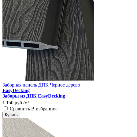
Заборная панель ДПК Черное дерево
EasyDecking
Заборы из ДПК EasyDecking
2
1 150
руб./м
Сравнить
В избранное
Купить