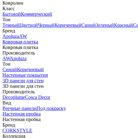
Ковролин
Класс
Бытовой
Коммерческий
Тон
Темный
Цветной
Черный
Коричневый
Синий
Зеленый
Красный
С
Бренд
Apoluza
AW
Ковровая плитка
Ковровая плитка
Производитель
AW
Apoluza
Тон
Синий
Коричневый
Настенные покрытия
3D панели для стен
3D панели для стен
Производитель
Decoplume
Cosca Decor
Вид
Реечные панели
Под покраску
Настенная пробка
Настенная пробка
Бренд
CORKSTYLE
Коллекция