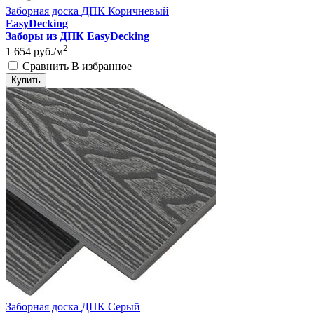
Заборная доска ДПК Коричневый
EasyDecking
Заборы из ДПК EasyDecking
2
1 654
руб./м
Сравнить
В избранное
Купить
Заборная доска ДПК Серый