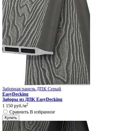
Заборная панель ДПК Серый
EasyDecking
Заборы из ДПК EasyDecking
2
1 150
руб./м
Сравнить
В избранное
Купить