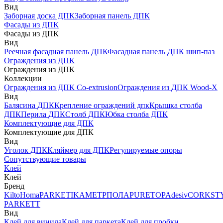
Вид
Заборная доска ДПК
Заборная панель ДПК
Фасады из ДПК
Фасады из ДПК
Вид
Реечная фасадная панель ДПК
Фасадная панель ДПК шип-паз
Ограждения из ДПК
Ограждения из ДПК
Коллекции
Ограждения из ДПК Co-extrusion
Ограждения из ДПК Wood-X
Вид
Балясина ДПК
Крепление ограждений дпк
Крышка столба
ДПК
Перила ДПК
Столб ДПК
Юбка столба ДПК
Комплектующие для ДПК
Комплектующие для ДПК
Вид
Уголок ДПК
Кляймер для ДПК
Регулируемые опоры
Сопутствующие товары
Клей
Клей
Бренд
Kilto
Homa
PARKETIKA
МЕТРПОЛА
PURETOP
Adesiv
CORKST
PARKETT
Вид
Клей для винила
Клей для паркета
Клей для пробки