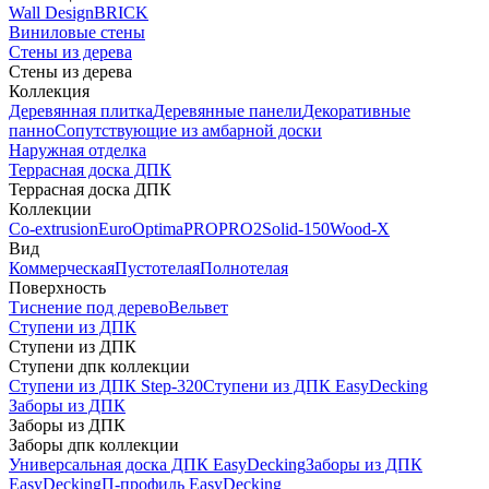
Wall Design
BRICK
Виниловые стены
Стены из дерева
Стены из дерева
Коллекция
Деревянная плитка
Деревянные панели
Декоративные
панно
Сопутствующие из амбарной доски
Наружная отделка
Террасная доска ДПК
Террасная доска ДПК
Коллекции
Co-extrusion
Euro
Optima
PRO
PRO2
Solid-150
Wood-X
Вид
Коммерческая
Пустотелая
Полнотелая
Поверхность
Тиснение под дерево
Вельвет
Ступени из ДПК
Ступени из ДПК
Ступени дпк коллекции
Ступени из ДПК Step-320
Ступени из ДПК EasyDecking
Заборы из ДПК
Заборы из ДПК
Заборы дпк коллекции
Универсальная доска ДПК EasyDecking
Заборы из ДПК
EasyDecking
П-профиль EasyDecking