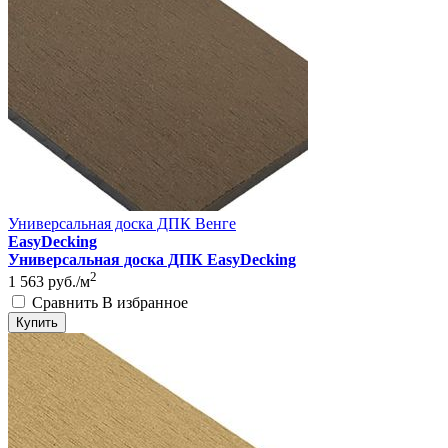
Универсальная доска ДПК Венге
EasyDecking
Универсальная доска ДПК EasyDecking
2
1 563
руб./м
Сравнить
В избранное
Купить