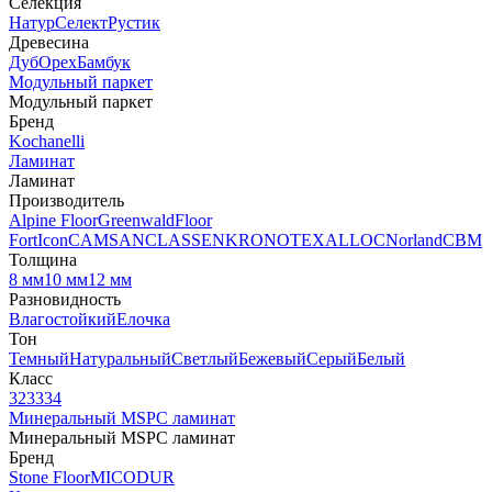
Селекция
Натур
Селект
Рустик
Древесина
Дуб
Орех
Бамбук
Модульный паркет
Модульный паркет
Бренд
Kochanelli
Ламинат
Ламинат
Производитель
Alpine Floor
Greenwald
Floor
Fort
Icon
CAMSAN
CLASSEN
KRONOTEX
ALLOC
Norland
CBM
Толщина
8 мм
10 мм
12 мм
Разновидность
Влагостойкий
Елочка
Тон
Темный
Натуральный
Светлый
Бежевый
Серый
Белый
Класс
32
33
34
Минеральный MSPC ламинат
Минеральный MSPC ламинат
Бренд
Stone Floor
MICODUR