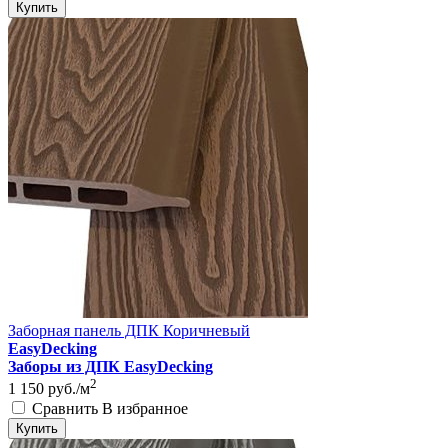
Купить
Заборная панель ДПК Коричневый
EasyDecking
Заборы из ДПК EasyDecking
2
1 150
руб./м
Сравнить
В избранное
Купить