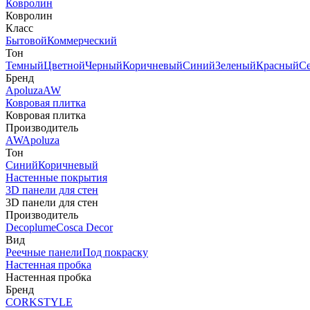
Ковролин
Ковролин
Класс
Бытовой
Коммерческий
Тон
Темный
Цветной
Черный
Коричневый
Синий
Зеленый
Красный
С
Бренд
Apoluza
AW
Ковровая плитка
Ковровая плитка
Производитель
AW
Apoluza
Тон
Синий
Коричневый
Настенные покрытия
3D панели для стен
3D панели для стен
Производитель
Decoplume
Cosca Decor
Вид
Реечные панели
Под покраску
Настенная пробка
Настенная пробка
Бренд
CORKSTYLE