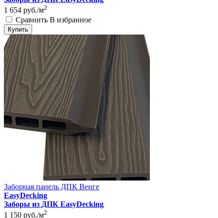
2
1 654
руб./м
Сравнить
В избранное
Купить
Заборная панель ДПК Венге
EasyDecking
Заборы из ДПК EasyDecking
2
1 150
руб./м