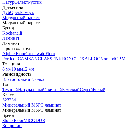
Натур
Селект
Рустик
Древесина
Дуб
Орех
Бамбук
Модульный паркет
Модульный паркет
Бренд
Kochanelli
Ламинат
Ламинат
Производитель
Alpine Floor
Greenwald
Floor
Fort
Icon
CAMSAN
CLASSEN
KRONOTEX
ALLOC
Norland
CBM
Толщина
8 мм
10 мм
12 мм
Разновидность
Влагостойкий
Елочка
Тон
Темный
Натуральный
Светлый
Бежевый
Серый
Белый
Класс
32
33
34
Минеральный MSPC ламинат
Минеральный MSPC ламинат
Бренд
Stone Floor
MICODUR
Ковролин