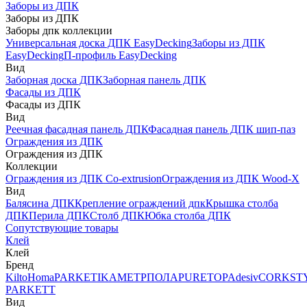
Заборы из ДПК
Заборы из ДПК
Заборы дпк коллекции
Универсальная доска ДПК EasyDecking
Заборы из ДПК
EasyDecking
П-профиль EasyDecking
Вид
Заборная доска ДПК
Заборная панель ДПК
Фасады из ДПК
Фасады из ДПК
Вид
Реечная фасадная панель ДПК
Фасадная панель ДПК шип-паз
Ограждения из ДПК
Ограждения из ДПК
Коллекции
Ограждения из ДПК Co-extrusion
Ограждения из ДПК Wood-X
Вид
Балясина ДПК
Крепление ограждений дпк
Крышка столба
ДПК
Перила ДПК
Столб ДПК
Юбка столба ДПК
Сопутствующие товары
Клей
Клей
Бренд
Kilto
Homa
PARKETIKA
МЕТРПОЛА
PURETOP
Adesiv
CORKST
PARKETT
Вид