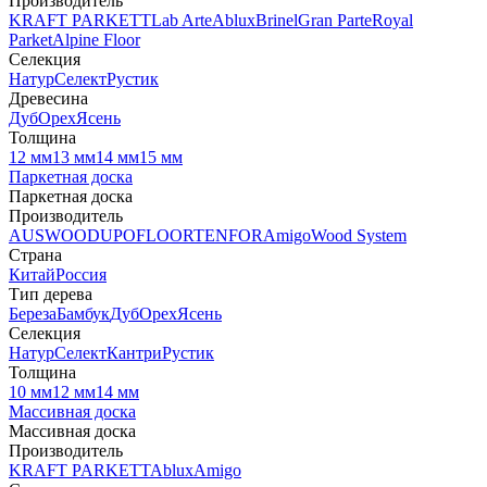
Производитель
KRAFT PARKETT
Lab Arte
Ablux
Brinel
Gran Parte
Royal
Parket
Alpine Floor
Селекция
Натур
Селект
Рустик
Древесина
Дуб
Орех
Ясень
Толщина
12 мм
13 мм
14 мм
15 мм
Паркетная доска
Паркетная доска
Производитель
AUSWOOD
UPOFLOOR
TENFOR
Amigo
Wood System
Страна
Китай
Россия
Тип дерева
Береза
Бамбук
Дуб
Орех
Ясень
Селекция
Натур
Селект
Кантри
Рустик
Толщина
10 мм
12 мм
14 мм
Массивная доска
Массивная доска
Производитель
KRAFT PARKETT
Ablux
Amigo