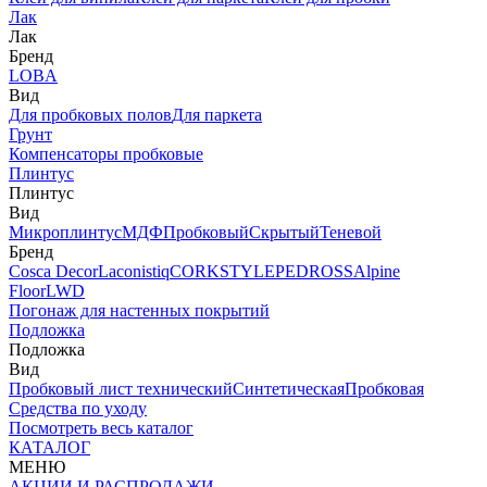
Лак
Лак
Бренд
LOBA
Вид
Для пробковых полов
Для паркета
Грунт
Компенсаторы пробковые
Плинтус
Плинтус
Вид
Микроплинтус
МДФ
Пробковый
Скрытый
Теневой
Бренд
Cosca Decor
Laconistiq
CORKSTYLE
PEDROSS
Alpine
Floor
LWD
Погонаж для настенных покрытий
Подложка
Подложка
Вид
Пробковый лист технический
Синтетическая
Пробковая
Средства по уходу
Посмотреть весь каталог
КАТАЛОГ
МЕНЮ
АКЦИИ И РАСПРОДАЖИ