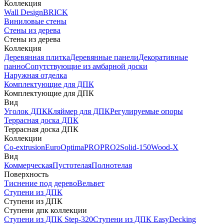
Коллекция
Wall Design
BRICK
Виниловые стены
Стены из дерева
Стены из дерева
Коллекция
Деревянная плитка
Деревянные панели
Декоративные
панно
Сопутствующие из амбарной доски
Наружная отделка
Комплектующие для ДПК
Комплектующие для ДПК
Вид
Уголок ДПК
Кляймер для ДПК
Регулируемые опоры
Террасная доска ДПК
Террасная доска ДПК
Коллекции
Co-extrusion
Euro
Optima
PRO
PRO2
Solid-150
Wood-X
Вид
Коммерческая
Пустотелая
Полнотелая
Поверхность
Тиснение под дерево
Вельвет
Ступени из ДПК
Ступени из ДПК
Ступени дпк коллекции
Ступени из ДПК Step-320
Ступени из ДПК EasyDecking