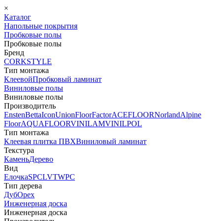
×
Каталог
Напольные покрытия
Пробковые полы
Пробковые полы
Бренд
CORKSTYLE
Тип монтажа
Клеевой
Пробковый ламинат
Виниловые полы
Виниловые полы
Производитель
Ensten
Betta
Icon
Union
FloorFactor
ACEFLOOR
Norland
Alpine
Floor
AQUAFLOOR
VINILAM
VINILPOL
Тип монтажа
Клеевая плитка ПВХ
Виниловый ламинат
Текстура
Камень
Дерево
Вид
Елочка
SPC
LVT
WPC
Тип дерева
Дуб
Орех
Инженерная доска
Инженерная доска