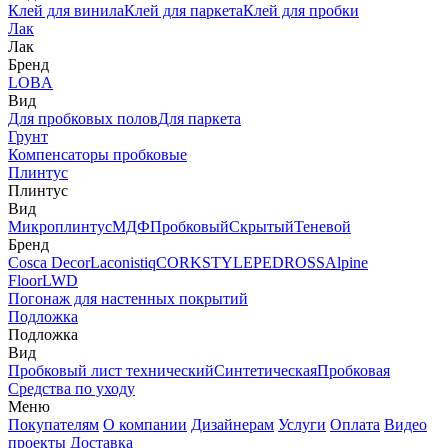
Клей для винила
Клей для паркета
Клей для пробки
Лак
Лак
Бренд
LOBA
Вид
Для пробковых полов
Для паркета
Грунт
Компенсаторы пробковые
Плинтус
Плинтус
Вид
Микроплинтус
МДФ
Пробковый
Скрытый
Теневой
Бренд
Cosca Decor
Laconistiq
CORKSTYLE
PEDROSS
Alpine
Floor
LWD
Погонаж для настенных покрытий
Подложка
Подложка
Вид
Пробковый лист технический
Синтетическая
Пробковая
Средства по уходу
Меню
Покупателям
О компании
Дизайнерам
Услуги
Оплата
Видео
проекты
Доставка