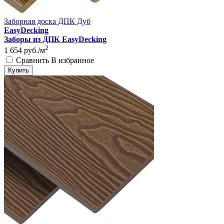
Заборная доска ДПК Дуб
EasyDecking
Заборы из ДПК EasyDecking
2
1 654
руб./м
Сравнить
В избранное
Купить