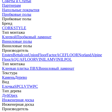
Советы и Статьи
Партнерам
Напольные покрытия
Пробковые полы
Пробковые полы
Бренд
CORKSTYLE
Тип монтажа
Клеевой
Пробковый ламинат
Виниловые полы
Виниловые полы
Производитель
Ensten
Betta
Icon
Union
FloorFactor
ACEFLOOR
Norland
Alpine
Floor
AQUAFLOOR
VINILAM
VINILPOL
Тип монтажа
Клеевая плитка ПВХ
Виниловый ламинат
Текстура
Камень
Дерево
Вид
Елочка
SPC
LVT
WPC
Тип дерева
Дуб
Орех
Инженерная доска
Инженерная доска
Производитель