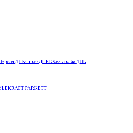
Перила ДПК
Столб ДПК
Юбка столба ДПК
YLE
KRAFT PARKETT