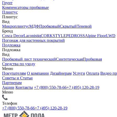
Грунт
Компенсаторы пробковые
Плинтус
Плинтус
Вид
Микроплинтус
МДФ
Пробковый
Скрытый
Теневой
Бренд
Cosca Decor
Laconistiq
CORKSTYLE
PEDROSS
Alpine Floor
LWD
Погонаж для настенных покрытий
Подложка
Подложка
Вид
Пробковый лист технический
Синтетическая
Пробковая
Средства по уходу
Меню
Покупателям
О компании
Дизайнерам
Услуги
Оплата
Видео п
Советы и Статьи
Партнерам
Акции
Контакты
+7 (800) 550-78-66
+7 (495) 120-28-19
Меню
Телефон
+7 (800) 550-78-66
+7 (495) 120-28-19