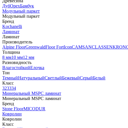
Древесина
Дуб
Орех
Бамбук
Модульный паркет
Модульный паркет
Бренд
Kochanelli
Ламинат
Ламинат
Производитель
Alpine Floor
Greenwald
Floor Fort
Icon
CAMSAN
CLASSEN
KRON
Толщина
8 мм
10 мм
12 мм
Разновидность
Влагостойкий
Елочка
Тон
Темный
Натуральный
Светлый
Бежевый
Серый
Белый
Класс
32
33
34
Минеральный MSPC ламинат
Минеральный MSPC ламинат
Бренд
Stone Floor
MICODUR
Ковролин
Ковролин
Класс