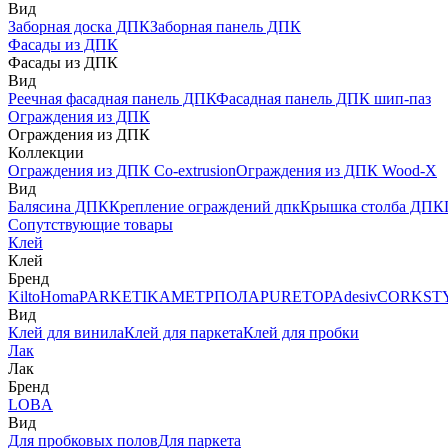
Вид
Заборная доска ДПК
Заборная панель ДПК
Фасады из ДПК
Фасады из ДПК
Вид
Реечная фасадная панель ДПК
Фасадная панель ДПК шип-паз
Ограждения из ДПК
Ограждения из ДПК
Коллекции
Ограждения из ДПК Co-extrusion
Ограждения из ДПК Wood-X
Вид
Балясина ДПК
Крепление ограждений дпк
Крышка столба ДПК
Сопутствующие товары
Клей
Клей
Бренд
Kilto
Homa
PARKETIKA
МЕТРПОЛА
PURETOP
Adesiv
CORKST
Вид
Клей для винила
Клей для паркета
Клей для пробки
Лак
Лак
Бренд
LOBA
Вид
Для пробковых полов
Для паркета