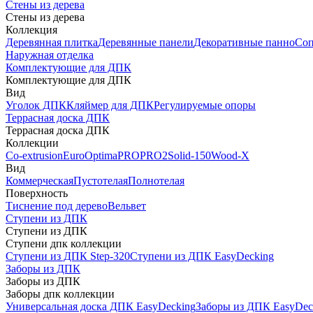
Стены из дерева
Стены из дерева
Коллекция
Деревянная плитка
Деревянные панели
Декоративные панно
Соп
Наружная отделка
Комплектующие для ДПК
Комплектующие для ДПК
Вид
Уголок ДПК
Кляймер для ДПК
Регулируемые опоры
Террасная доска ДПК
Террасная доска ДПК
Коллекции
Co-extrusion
Euro
Optima
PRO
PRO2
Solid-150
Wood-X
Вид
Коммерческая
Пустотелая
Полнотелая
Поверхность
Тиснение под дерево
Вельвет
Ступени из ДПК
Ступени из ДПК
Ступени дпк коллекции
Ступени из ДПК Step-320
Ступени из ДПК EasyDecking
Заборы из ДПК
Заборы из ДПК
Заборы дпк коллекции
Универсальная доска ДПК EasyDecking
Заборы из ДПК EasyDec