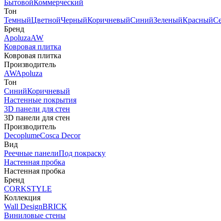
Бытовой
Коммерческий
Тон
Темный
Цветной
Черный
Коричневый
Синий
Зеленый
Красный
С
Бренд
Apoluza
AW
Ковровая плитка
Ковровая плитка
Производитель
AW
Apoluza
Тон
Синий
Коричневый
Настенные покрытия
3D панели для стен
3D панели для стен
Производитель
Decoplume
Cosca Decor
Вид
Реечные панели
Под покраску
Настенная пробка
Настенная пробка
Бренд
CORKSTYLE
Коллекция
Wall Design
BRICK
Виниловые стены