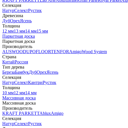
KRAFT PARKETT
Lab Arte
Ablux
Brinel
Gran Parte
Royal Parket
Alp
Селекция
Натур
Селект
Рустик
Древесина
Дуб
Орех
Ясень
Толщина
12 мм
13 мм
14 мм
15 мм
Паркетная доска
Паркетная доска
Производитель
AUSWOOD
UPOFLOOR
TENFOR
Amigo
Wood System
Страна
Китай
Россия
Тип дерева
Береза
Бамбук
Дуб
Орех
Ясень
Селекция
Натур
Селект
Кантри
Рустик
Толщина
10 мм
12 мм
14 мм
Массивная доска
Массивная доска
Производитель
KRAFT PARKETT
Ablux
Amigo
Селекция
Натур
Селект
Рустик