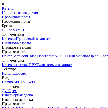
×
Каталог
Напольные покрытия
Пробковые полы
Пробковые полы
Бренд
CORKSTYLE
Тип монтажа
Клеевой
Пробковый ламинат
Виниловые полы
Виниловые полы
Производитель
Ensten
Betta
Icon
Union
FloorFactor
ACEFLOOR
Norland
Alpine Floor
Тип монтажа
Клеевая плитка ПВХ
Виниловый ламинат
Текстура
Камень
Дерево
Вид
Елочка
SPC
LVT
WPC
Тип дерева
Дуб
Орех
Инженерная доска
Инженерная доска
Производитель