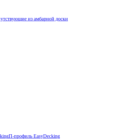
утствующие из амбарной доски
king
П-профиль EasyDecking