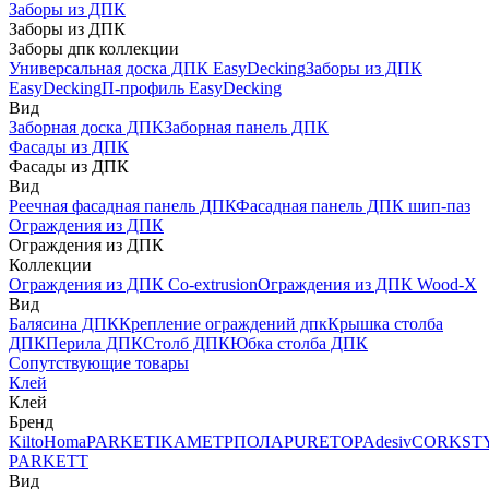
Заборы из ДПК
Заборы из ДПК
Заборы дпк коллекции
Универсальная доска ДПК EasyDecking
Заборы из ДПК
EasyDecking
П-профиль EasyDecking
Вид
Заборная доска ДПК
Заборная панель ДПК
Фасады из ДПК
Фасады из ДПК
Вид
Реечная фасадная панель ДПК
Фасадная панель ДПК шип-паз
Ограждения из ДПК
Ограждения из ДПК
Коллекции
Ограждения из ДПК Co-extrusion
Ограждения из ДПК Wood-X
Вид
Балясина ДПК
Крепление ограждений дпк
Крышка столба
ДПК
Перила ДПК
Столб ДПК
Юбка столба ДПК
Сопутствующие товары
Клей
Клей
Бренд
Kilto
Homa
PARKETIKA
МЕТРПОЛА
PURETOP
Adesiv
CORKST
PARKETT
Вид