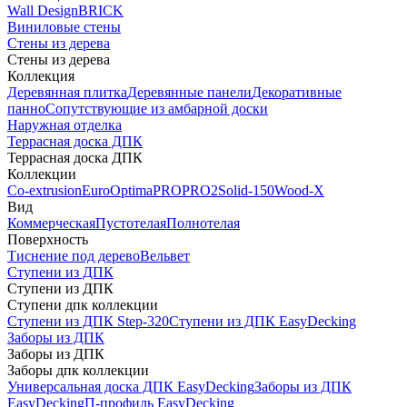
Wall Design
BRICK
Виниловые стены
Стены из дерева
Стены из дерева
Коллекция
Деревянная плитка
Деревянные панели
Декоративные
панно
Сопутствующие из амбарной доски
Наружная отделка
Террасная доска ДПК
Террасная доска ДПК
Коллекции
Co-extrusion
Euro
Optima
PRO
PRO2
Solid-150
Wood-X
Вид
Коммерческая
Пустотелая
Полнотелая
Поверхность
Тиснение под дерево
Вельвет
Ступени из ДПК
Ступени из ДПК
Ступени дпк коллекции
Ступени из ДПК Step-320
Ступени из ДПК EasyDecking
Заборы из ДПК
Заборы из ДПК
Заборы дпк коллекции
Универсальная доска ДПК EasyDecking
Заборы из ДПК
EasyDecking
П-профиль EasyDecking