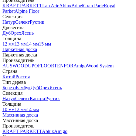
Производитель
KRAFT PARKETT
Lab Arte
Ablux
Brinel
Gran Parte
Royal
Parket
Alpine Floor
Селекция
Натур
Селект
Рустик
Древесина
Дуб
Орех
Ясень
Толщина
12 мм
13 мм
14 мм
15 мм
Паркетная доска
Паркетная доска
Производитель
AUSWOOD
UPOFLOOR
TENFOR
Amigo
Wood System
Страна
Китай
Россия
Тип дерева
Береза
Бамбук
Дуб
Орех
Ясень
Селекция
Натур
Селект
Кантри
Рустик
Толщина
10 мм
12 мм
14 мм
Массивная доска
Массивная доска
Производитель
KRAFT PARKETT
Ablux
Amigo