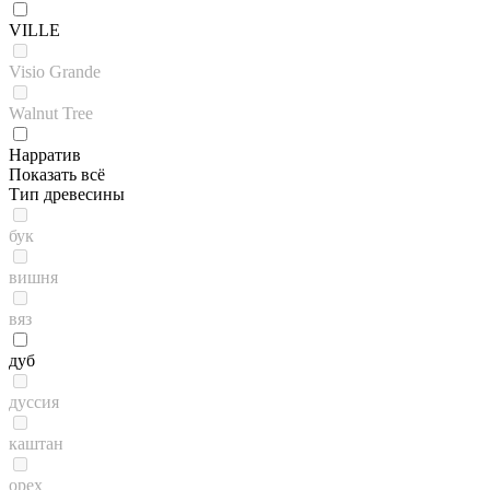
VILLE
Visio Grande
Walnut Tree
Нарратив
Показать всё
Тип древесины
бук
вишня
вяз
дуб
дуссия
каштан
орех