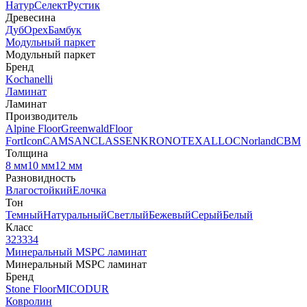
Натур
Селект
Рустик
Древесина
Дуб
Орех
Бамбук
Модульный паркет
Модульный паркет
Бренд
Kochanelli
Ламинат
Ламинат
Производитель
Alpine Floor
Greenwald
Floor
Fort
Icon
CAMSAN
CLASSEN
KRONOTEX
ALLOC
Norland
CBM
Толщина
8 мм
10 мм
12 мм
Разновидность
Влагостойкий
Елочка
Тон
Темный
Натуральный
Светлый
Бежевый
Серый
Белый
Класс
32
33
34
Минеральный MSPC ламинат
Минеральный MSPC ламинат
Бренд
Stone Floor
MICODUR
Ковролин