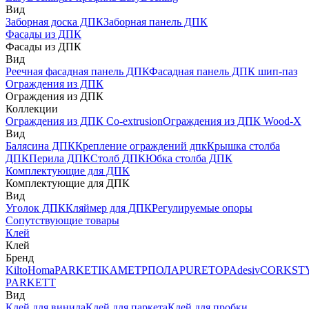
Вид
Заборная доска ДПК
Заборная панель ДПК
Фасады из ДПК
Фасады из ДПК
Вид
Реечная фасадная панель ДПК
Фасадная панель ДПК шип-паз
Ограждения из ДПК
Ограждения из ДПК
Коллекции
Ограждения из ДПК Co-extrusion
Ограждения из ДПК Wood-X
Вид
Балясина ДПК
Крепление ограждений дпк
Крышка столба
ДПК
Перила ДПК
Столб ДПК
Юбка столба ДПК
Комплектующие для ДПК
Комплектующие для ДПК
Вид
Уголок ДПК
Кляймер для ДПК
Регулируемые опоры
Сопутствующие товары
Клей
Клей
Бренд
Kilto
Homa
PARKETIKA
МЕТРПОЛА
PURETOP
Adesiv
CORKST
PARKETT
Вид
Клей для винила
Клей для паркета
Клей для пробки