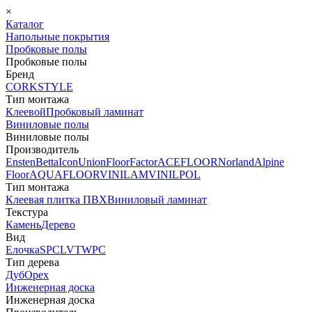
×
Каталог
Напольные покрытия
Пробковые полы
Пробковые полы
Бренд
CORKSTYLE
Тип монтажа
Клеевой
Пробковый ламинат
Виниловые полы
Виниловые полы
Производитель
Ensten
Betta
Icon
Union
FloorFactor
ACEFLOOR
Norland
Alpine
Floor
AQUAFLOOR
VINILAM
VINILPOL
Тип монтажа
Клеевая плитка ПВХ
Виниловый ламинат
Текстура
Камень
Дерево
Вид
Елочка
SPC
LVT
WPC
Тип дерева
Дуб
Орех
Инженерная доска
Инженерная доска