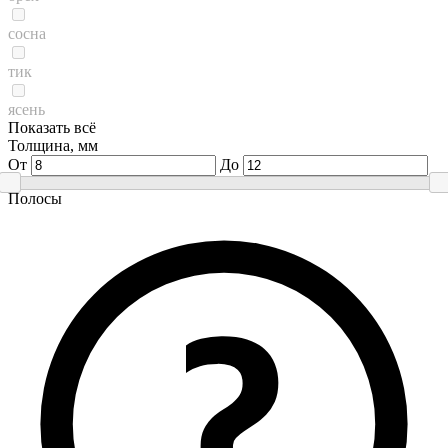
сосна
тик
ясень
Показать всё
Толщина, мм
От
До
Полосы