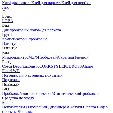
Клей для винила
Клей для паркета
Клей для пробки
Лак
Лак
Бренд
LOBA
Вид
Для пробковых полов
Для паркета
Грунт
Компенсаторы пробковые
Плинтус
Плинтус
Вид
Микроплинтус
МДФ
Пробковый
Скрытый
Теневой
Бренд
Cosca Decor
Laconistiq
CORKSTYLE
PEDROSS
Alpine
Floor
LWD
Погонаж для настенных покрытий
Подложка
Подложка
Вид
Пробковый лист технический
Синтетическая
Пробковая
Средства по уходу
Меню
Покупателям
О компании
Дизайнерам
Услуги
Оплата
Видео
проекты
Доставка