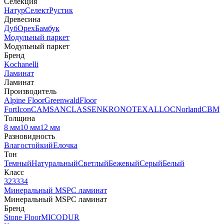
Селекция
Натур
Селект
Рустик
Древесина
Дуб
Орех
Бамбук
Модульный паркет
Модульный паркет
Бренд
Kochanelli
Ламинат
Ламинат
Производитель
Alpine Floor
Greenwald
Floor
Fort
Icon
CAMSAN
CLASSEN
KRONOTEX
ALLOC
Norland
CBM
Толщина
8 мм
10 мм
12 мм
Разновидность
Влагостойкий
Елочка
Тон
Темный
Натуральный
Светлый
Бежевый
Серый
Белый
Класс
32
33
34
Минеральный MSPC ламинат
Минеральный MSPC ламинат
Бренд
Stone Floor
MICODUR