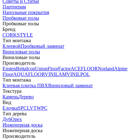
Советы и Статьи
Партнерам
Напольные покрытия
Пробковые полы
Пробковые полы
Бренд
CORKSTYLE
Тип монтажа
Клеевой
Пробковый ламинат
Виниловые полы
Виниловые полы
Производитель
Ensten
Betta
Icon
Union
FloorFactor
ACEFLOOR
Norland
Alpine
Floor
AQUAFLOOR
VINILAM
VINILPOL
Тип монтажа
Клеевая плитка ПВХ
Виниловый ламинат
Текстура
Камень
Дерево
Вид
Елочка
SPC
LVT
WPC
Тип дерева
Дуб
Орех
Инженерная доска
Инженерная доска
Производитель