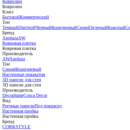
Ковролин
Ковролин
Класс
Бытовой
Коммерческий
Тон
Темный
Цветной
Черный
Коричневый
Синий
Зеленый
Красный
С
Бренд
Apoluza
AW
Ковровая плитка
Ковровая плитка
Производитель
AW
Apoluza
Тон
Синий
Коричневый
Настенные покрытия
3D панели для стен
3D панели для стен
Производитель
Decoplume
Cosca Decor
Вид
Реечные панели
Под покраску
Настенная пробка
Настенная пробка
Бренд
CORKSTYLE