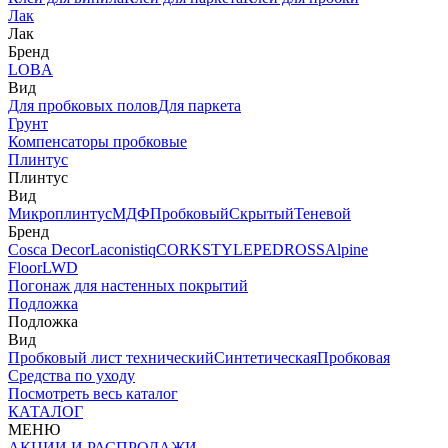
Лак
Лак
Бренд
LOBA
Вид
Для пробковых полов
Для паркета
Грунт
Компенсаторы пробковые
Плинтус
Плинтус
Вид
Микроплинтус
МДФ
Пробковый
Скрытый
Теневой
Бренд
Cosca Decor
Laconistiq
CORKSTYLE
PEDROSS
Alpine
Floor
LWD
Погонаж для настенных покрытий
Подложка
Подложка
Вид
Пробковый лист технический
Синтетическая
Пробковая
Средства по уходу
Посмотреть весь каталог
КАТАЛОГ
МЕНЮ
АКЦИИ И РАСПРОДАЖИ