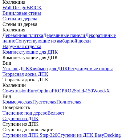
Коллекция
Wall Design
BRICK
Виниловые стены
Стены из дерева
Стены из дерева
Коллекция
Деревянная плитка
Деревянные панели
Декоративные
панно
Сопутствующие из амбарной доски
Наружная отделка
Комплектующие для ДПК
Комплектующие для ДПК
Вид
Уголок ДПК
Кляймер для ДПК
Регулируемые опоры
Террасная доска ДПК
Террасная доска ДПК
Коллекции
Co-extrusion
Euro
Optima
PRO
PRO2
Solid-150
Wood-X
Вид
Коммерческая
Пустотелая
Полнотелая
Поверхность
Тиснение под дерево
Вельвет
Ступени из ДПК
Ступени из ДПК
Ступени дпк коллекции
Ступени из ДПК Step-320
Ступени из ДПК EasyDecking