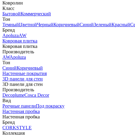
Ковролин
Класс
Бытовой
Коммерческий
Тон
Темный
Цветной
Черный
Коричневый
Синий
Зеленый
Красный
С
Бренд
Apoluza
AW
Ковровая плитка
Ковровая плитка
Производитель
AW
Apoluza
Тон
Синий
Коричневый
Настенные покрытия
3D панели для стен
3D панели для стен
Производитель
Decoplume
Cosca Decor
Вид
Реечные панели
Под покраску
Настенная пробка
Настенная пробка
Бренд
CORKSTYLE
Коллекция