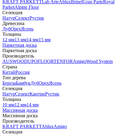
KRAFT PARKETT
Lab Arte
Ablux
Brinel
Gran Parte
Royal
Parket
Alpine Floor
Селекция
Натур
Селект
Рустик
Древесина
Дуб
Орех
Ясень
Толщина
12 мм
13 мм
14 мм
15 мм
Паркетная доска
Паркетная доска
Производитель
AUSWOOD
UPOFLOOR
TENFOR
Amigo
Wood System
Страна
Китай
Россия
Тип дерева
Береза
Бамбук
Дуб
Орех
Ясень
Селекция
Натур
Селект
Кантри
Рустик
Толщина
10 мм
12 мм
14 мм
Массивная доска
Массивная доска
Производитель
KRAFT PARKETT
Ablux
Amigo
Селекция