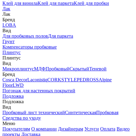
Клей для винила
Клей для паркета
Клей для пробки
Лак
Лак
Бренд
LOBA
Вид
Для пробковых полов
Для паркета
Грунт
Компенсаторы пробковые
Плинтус
Плинтус
Вид
Микроплинтус
МДФ
Пробковый
Скрытый
Теневой
Бренд
Cosca Decor
Laconistiq
CORKSTYLE
PEDROSS
Alpine
Floor
LWD
Погонаж для настенных покрытий
Подложка
Подложка
Вид
Пробковый лист технический
Синтетическая
Пробковая
Средства по уходу
Меню
Покупателям
О компании
Дизайнерам
Услуги
Оплата
Видео
проекты
Доставка