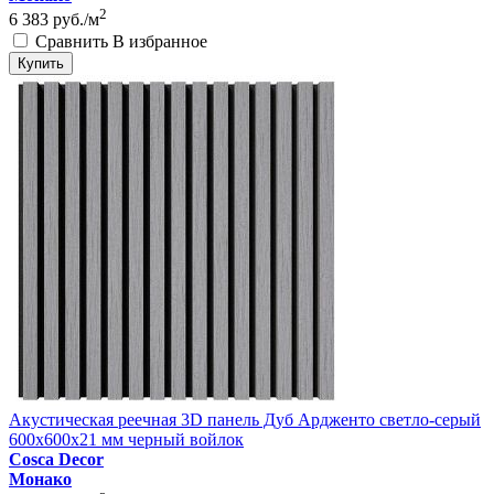
2
6 383
руб./м
Сравнить
В избранное
Купить
Акустическая реечная 3D панель Дуб Ардженто светло-серый
600x600x21 мм черный войлок
Cosca Decor
Монако