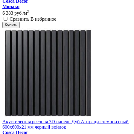
Cosca Decor
Монако
2
6 383
руб./м
Сравнить
В избранное
Купить
Акустическая реечная 3D панель Дуб Антрацит темно-серый
600x600x21 мм черный войлок
Cosca Decor