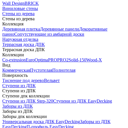
Wall Design
BRICK
Виниловые стены
Стены из дерева
Стены из дерева
Коллекция
Деревянная плитка
Деревянные панели
Декоративные
панно
Сопутствующие из амбарной доски
Наружная отделка
Террасная доска ДПК
Террасная доска ДПК
Коллекции
Co-extrusion
Euro
Optima
PRO
PRO2
Solid-150
Wood-X
Вид
Коммерческая
Пустотелая
Полнотелая
Поверхность
Тиснение под дерево
Вельвет
Ступени из ДПК
Ступени из ДПК
Ступени дпк коллекции
Ступени из ДПК Step-320
Ступени из ДПК EasyDecking
Заборы из ДПК
Заборы из ДПК
Заборы дпк коллекции
Универсальная доска ДПК EasyDecking
Заборы из ДПК
EasyDecking
П-профиль EasyDecking