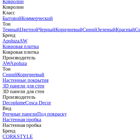
Ковролин
Ковролин
Класс
Бытовой
Коммерческий
Тон
Темный
Цветной
Черный
Коричневый
Синий
Зеленый
Красный
С
Бренд
Apoluza
AW
Ковровая плитка
Ковровая плитка
Производитель
AW
Apoluza
Тон
Синий
Коричневый
Настенные покрытия
3D панели для стен
3D панели для стен
Производитель
Decoplume
Cosca Decor
Вид
Реечные панели
Под покраску
Настенная пробка
Настенная пробка
Бренд
CORKSTYLE