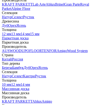
Производитель
KRAFT PARKETT
Lab Arte
Ablux
Brinel
Gran Parte
Royal
Parket
Alpine Floor
Селекция
Натур
Селект
Рустик
Древесина
Дуб
Орех
Ясень
Толщина
12 мм
13 мм
14 мм
15 мм
Паркетная доска
Паркетная доска
Производитель
AUSWOOD
UPOFLOOR
TENFOR
Amigo
Wood System
Страна
Китай
Россия
Тип дерева
Береза
Бамбук
Дуб
Орех
Ясень
Селекция
Натур
Селект
Кантри
Рустик
Толщина
10 мм
12 мм
14 мм
Массивная доска
Массивная доска
Производитель
KRAFT PARKETT
Ablux
Amigo