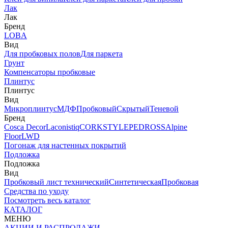
Лак
Лак
Бренд
LOBA
Вид
Для пробковых полов
Для паркета
Грунт
Компенсаторы пробковые
Плинтус
Плинтус
Вид
Микроплинтус
МДФ
Пробковый
Скрытый
Теневой
Бренд
Cosca Decor
Laconistiq
CORKSTYLE
PEDROSS
Alpine
Floor
LWD
Погонаж для настенных покрытий
Подложка
Подложка
Вид
Пробковый лист технический
Синтетическая
Пробковая
Средства по уходу
Посмотреть весь каталог
КАТАЛОГ
МЕНЮ
АКЦИИ И РАСПРОДАЖИ