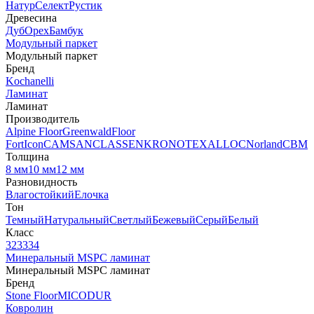
Натур
Селект
Рустик
Древесина
Дуб
Орех
Бамбук
Модульный паркет
Модульный паркет
Бренд
Kochanelli
Ламинат
Ламинат
Производитель
Alpine Floor
Greenwald
Floor
Fort
Icon
CAMSAN
CLASSEN
KRONOTEX
ALLOC
Norland
CBM
Толщина
8 мм
10 мм
12 мм
Разновидность
Влагостойкий
Елочка
Тон
Темный
Натуральный
Светлый
Бежевый
Серый
Белый
Класс
32
33
34
Минеральный MSPC ламинат
Минеральный MSPC ламинат
Бренд
Stone Floor
MICODUR
Ковролин