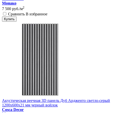
Монако
2
7 500
руб./м
Сравнить
В избранное
Купить
Акустическая реечная 3D панель Дуб Ардженто светло-серый
1200x600x21 мм черный войлок
Cosca Decor