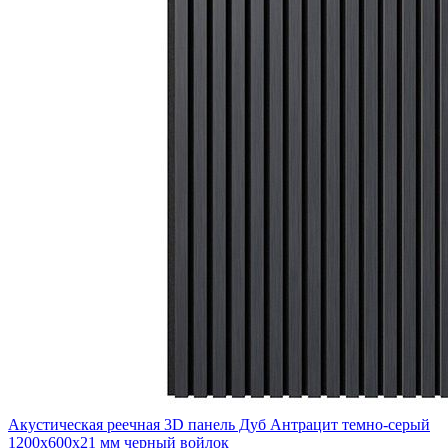
Акустическая реечная 3D панель Дуб Антрацит темно-серый
1200x600x21 мм черный войлок