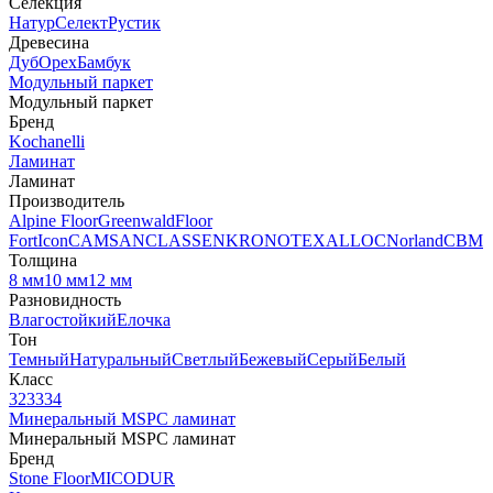
Селекция
Натур
Селект
Рустик
Древесина
Дуб
Орех
Бамбук
Модульный паркет
Модульный паркет
Бренд
Kochanelli
Ламинат
Ламинат
Производитель
Alpine Floor
Greenwald
Floor
Fort
Icon
CAMSAN
CLASSEN
KRONOTEX
ALLOC
Norland
CBM
Толщина
8 мм
10 мм
12 мм
Разновидность
Влагостойкий
Елочка
Тон
Темный
Натуральный
Светлый
Бежевый
Серый
Белый
Класс
32
33
34
Минеральный MSPC ламинат
Минеральный MSPC ламинат
Бренд
Stone Floor
MICODUR