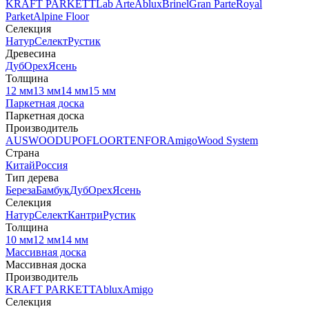
KRAFT PARKETT
Lab Arte
Ablux
Brinel
Gran Parte
Royal
Parket
Alpine Floor
Селекция
Натур
Селект
Рустик
Древесина
Дуб
Орех
Ясень
Толщина
12 мм
13 мм
14 мм
15 мм
Паркетная доска
Паркетная доска
Производитель
AUSWOOD
UPOFLOOR
TENFOR
Amigo
Wood System
Страна
Китай
Россия
Тип дерева
Береза
Бамбук
Дуб
Орех
Ясень
Селекция
Натур
Селект
Кантри
Рустик
Толщина
10 мм
12 мм
14 мм
Массивная доска
Массивная доска
Производитель
KRAFT PARKETT
Ablux
Amigo
Селекция