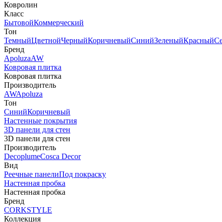
Ковролин
Класс
Бытовой
Коммерческий
Тон
Темный
Цветной
Черный
Коричневый
Синий
Зеленый
Красный
С
Бренд
Apoluza
AW
Ковровая плитка
Ковровая плитка
Производитель
AW
Apoluza
Тон
Синий
Коричневый
Настенные покрытия
3D панели для стен
3D панели для стен
Производитель
Decoplume
Cosca Decor
Вид
Реечные панели
Под покраску
Настенная пробка
Настенная пробка
Бренд
CORKSTYLE
Коллекция