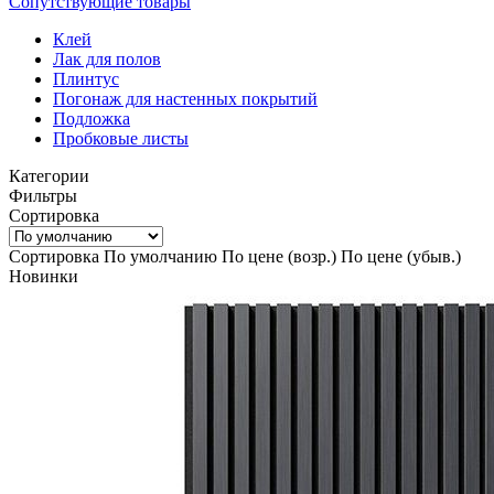
Сопутствующие товары
Клей
Лак для полов
Плинтус
Погонаж для настенных покрытий
Подложка
Пробковые листы
Категории
Фильтры
Сортировка
Сортировка
По умолчанию
По цене (возр.)
По цене (убыв.)
Новинки