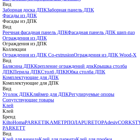
Вид
Заборная доска ДПК
Заборная панель ДПК
Фасады из ДПК
Фасады из ДПК
Вид
Реечная фасадная панель ДПК
Фасадная панель ДПК шип-паз
Ограждения из ДПК
Ограждения из ДПК
Коллекции
Ограждения из ДПК Co-extrusion
Ограждения из ДПК Wood-X
Вид
Балясина ДПК
Крепление ограждений дпк
Крышка столба
ДПК
Перила ДПК
Столб ДПК
Юбка столба ДПК
Комплектующие для ДПК
Комплектующие для ДПК
Вид
Уголок ДПК
Кляймер для ДПК
Регулируемые опоры
Сопутствующие товары
Клей
Клей
Бренд
Kilto
Homa
PARKETIKA
МЕТРПОЛА
PURETOP
Adesiv
CORKST
PARKETT
Вид
Клей для винила
Клей для паркета
Клей для пробки