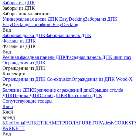
Заборы из ДПК
Заборы из ДПК
Заборы дпк коллекции
Универсальная доска ДПК EasyDecking
Заборы из ДПК
EasyDecking
П-профиль EasyDecking
Вид
Заборная доска ДПК
Заборная панель ДПК
Фасады из ДПК
Фасады из ДПК
Вид
Реечная фасадная панель ДПК
Фасадная панель ДПК шип-паз
Ограждения из ДПК
Ограждения из ДПК
Коллекции
Ограждения из ДПК Co-extrusion
Ограждения из ДПК Wood-X
Вид
Балясина ДПК
Крепление ограждений дпк
Крышка столба
ДПК
Перила ДПК
Столб ДПК
Юбка столба ДПК
Сопутствующие товары
Клей
Клей
Бренд
Kilto
Homa
PARKETIKA
МЕТРПОЛА
PURETOP
Adesiv
CORKST
PARKETT
Вид