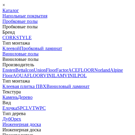
×
Каталог
Напольные покрытия
Пробковые полы
Пробковые полы
Бренд
CORKSTYLE
Тип монтажа
Клеевой
Пробковый ламинат
Виниловые полы
Виниловые полы
Производитель
Ensten
Betta
Icon
Union
FloorFactor
ACEFLOOR
Norland
Alpine
Floor
AQUAFLOOR
VINILAM
VINILPOL
Тип монтажа
Клеевая плитка ПВХ
Виниловый ламинат
Текстура
Камень
Дерево
Вид
Елочка
SPC
LVT
WPC
Тип дерева
Дуб
Орех
Инженерная доска
Инженерная доска