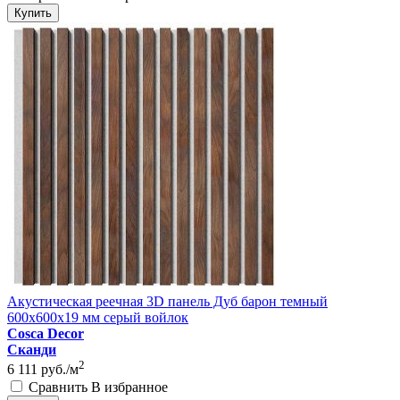
Купить
Акустическая реечная 3D панель Дуб барон темный
600x600x19 мм серый войлок
Cosca Decor
Сканди
2
6 111
руб./м
Сравнить
В избранное