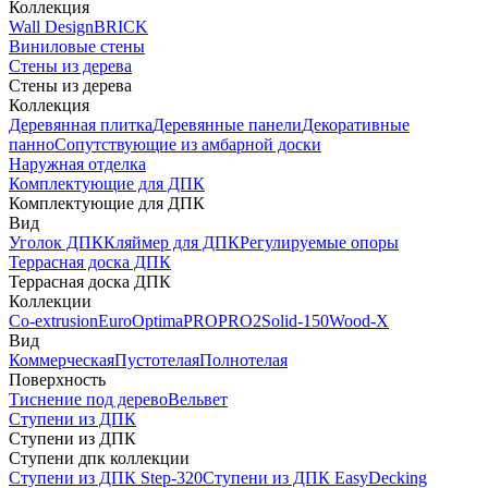
Коллекция
Wall Design
BRICK
Виниловые стены
Стены из дерева
Стены из дерева
Коллекция
Деревянная плитка
Деревянные панели
Декоративные
панно
Сопутствующие из амбарной доски
Наружная отделка
Комплектующие для ДПК
Комплектующие для ДПК
Вид
Уголок ДПК
Кляймер для ДПК
Регулируемые опоры
Террасная доска ДПК
Террасная доска ДПК
Коллекции
Co-extrusion
Euro
Optima
PRO
PRO2
Solid-150
Wood-X
Вид
Коммерческая
Пустотелая
Полнотелая
Поверхность
Тиснение под дерево
Вельвет
Ступени из ДПК
Ступени из ДПК
Ступени дпк коллекции
Ступени из ДПК Step-320
Ступени из ДПК EasyDecking