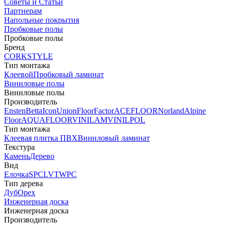
Советы и Статьи
Партнерам
Напольные покрытия
Пробковые полы
Пробковые полы
Бренд
CORKSTYLE
Тип монтажа
Клеевой
Пробковый ламинат
Виниловые полы
Виниловые полы
Производитель
Ensten
Betta
Icon
Union
FloorFactor
ACEFLOOR
Norland
Alpine
Floor
AQUAFLOOR
VINILAM
VINILPOL
Тип монтажа
Клеевая плитка ПВХ
Виниловый ламинат
Текстура
Камень
Дерево
Вид
Елочка
SPC
LVT
WPC
Тип дерева
Дуб
Орех
Инженерная доска
Инженерная доска
Производитель