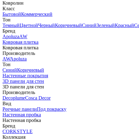
Ковролин
Класс
Бытовой
Коммерческий
Тон
Темный
Цветной
Черный
Коричневый
Синий
Зеленый
Красный
С
Бренд
Apoluza
AW
Ковровая плитка
Ковровая плитка
Производитель
AW
Apoluza
Тон
Синий
Коричневый
Настенные покрытия
3D панели для стен
3D панели для стен
Производитель
Decoplume
Cosca Decor
Вид
Реечные панели
Под покраску
Настенная пробка
Настенная пробка
Бренд
CORKSTYLE
Коллекция