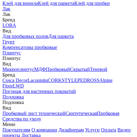
Клей для винила
Клей для паркета
Клей для пробки
Лак
Лак
Бренд
LOBA
Вид
Для пробковых полов
Для паркета
Грунт
Компенсаторы пробковые
Плинтус
Плинтус
Вид
Микроплинтус
МДФ
Пробковый
Скрытый
Теневой
Бренд
Cosca Decor
Laconistiq
CORKSTYLE
PEDROSS
Alpine
Floor
LWD
Погонаж для настенных покрытий
Подложка
Подложка
Вид
Пробковый лист технический
Синтетическая
Пробковая
Средства по уходу
Меню
Покупателям
О компании
Дизайнерам
Услуги
Оплата
Видео
проекты
Доставка