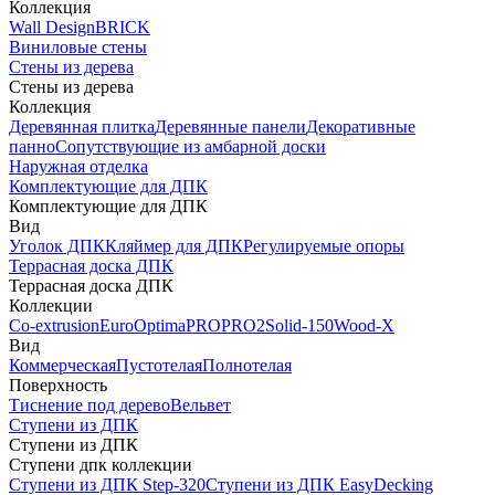
Коллекция
Wall Design
BRICK
Виниловые стены
Стены из дерева
Стены из дерева
Коллекция
Деревянная плитка
Деревянные панели
Декоративные
панно
Сопутствующие из амбарной доски
Наружная отделка
Комплектующие для ДПК
Комплектующие для ДПК
Вид
Уголок ДПК
Кляймер для ДПК
Регулируемые опоры
Террасная доска ДПК
Террасная доска ДПК
Коллекции
Co-extrusion
Euro
Optima
PRO
PRO2
Solid-150
Wood-X
Вид
Коммерческая
Пустотелая
Полнотелая
Поверхность
Тиснение под дерево
Вельвет
Ступени из ДПК
Ступени из ДПК
Ступени дпк коллекции
Ступени из ДПК Step-320
Ступени из ДПК EasyDecking