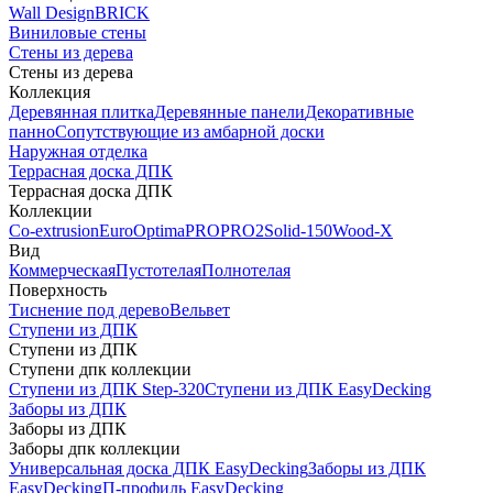
Wall Design
BRICK
Виниловые стены
Стены из дерева
Стены из дерева
Коллекция
Деревянная плитка
Деревянные панели
Декоративные
панно
Сопутствующие из амбарной доски
Наружная отделка
Террасная доска ДПК
Террасная доска ДПК
Коллекции
Co-extrusion
Euro
Optima
PRO
PRO2
Solid-150
Wood-X
Вид
Коммерческая
Пустотелая
Полнотелая
Поверхность
Тиснение под дерево
Вельвет
Ступени из ДПК
Ступени из ДПК
Ступени дпк коллекции
Ступени из ДПК Step-320
Ступени из ДПК EasyDecking
Заборы из ДПК
Заборы из ДПК
Заборы дпк коллекции
Универсальная доска ДПК EasyDecking
Заборы из ДПК
EasyDecking
П-профиль EasyDecking