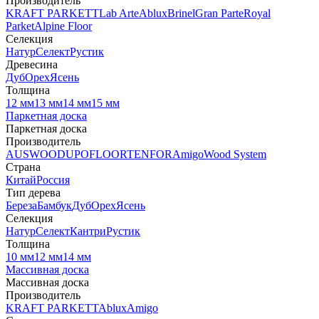
Производитель
KRAFT PARKETT
Lab Arte
Ablux
Brinel
Gran Parte
Royal
Parket
Alpine Floor
Селекция
Натур
Селект
Рустик
Древесина
Дуб
Орех
Ясень
Толщина
12 мм
13 мм
14 мм
15 мм
Паркетная доска
Паркетная доска
Производитель
AUSWOOD
UPOFLOOR
TENFOR
Amigo
Wood System
Страна
Китай
Россия
Тип дерева
Береза
Бамбук
Дуб
Орех
Ясень
Селекция
Натур
Селект
Кантри
Рустик
Толщина
10 мм
12 мм
14 мм
Массивная доска
Массивная доска
Производитель
KRAFT PARKETT
Ablux
Amigo