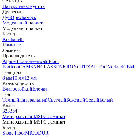
Селекция
Натур
Селект
Рустик
Древесина
Дуб
Орех
Бамбук
Модульный паркет
Модульный паркет
Бренд
Kochanelli
Ламинат
Ламинат
Производитель
Alpine Floor
Greenwald
Floor
Fort
Icon
CAMSAN
CLASSEN
KRONOTEX
ALLOC
Norland
CBM
Толщина
8 мм
10 мм
12 мм
Разновидность
Влагостойкий
Елочка
Тон
Темный
Натуральный
Светлый
Бежевый
Серый
Белый
Класс
32
33
34
Минеральный MSPC ламинат
Минеральный MSPC ламинат
Бренд
Stone Floor
MICODUR