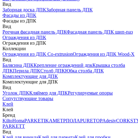
Вид
Заборная доска ДПК
Заборная панель ДПК
Фасады из ДПК
Фасады из ДПК
Вид
Реечная фасадная панель ДПК
Фасадная панель ДПК шип-паз
Ограждения из ДПК
Ограждения из ДПК
Коллекции
Ограждения из ДПК Co-extrusion
Ограждения из ДПК Wood-X
Вид
Балясина ДПК
Крепление ограждений дпк
Крышка столба
ДПК
Перила ДПК
Столб ДПК
Юбка столба ДПК
Комплектующие для ДПК
Комплектующие для ДПК
Вид
Уголок ДПК
Кляймер для ДПК
Регулируемые опоры
Сопутствующие товары
Клей
Клей
Бренд
Kilto
Homa
PARKETIKA
МЕТРПОЛА
PURETOP
Adesiv
CORKST
PARKETT
Вид
Клей для винила
Клей для паркета
Клей для пробки