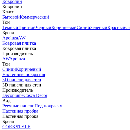
Ковролин
Ковролин
Класс
Бытовой
Коммерческий
Тон
Темный
Цветной
Черный
Коричневый
Синий
Зеленый
Красный
С
Бренд
Apoluza
AW
Ковровая плитка
Ковровая плитка
Производитель
AW
Apoluza
Тон
Синий
Коричневый
Настенные покрытия
3D панели для стен
3D панели для стен
Производитель
Decoplume
Cosca Decor
Вид
Реечные панели
Под покраску
Настенная пробка
Настенная пробка
Бренд
CORKSTYLE