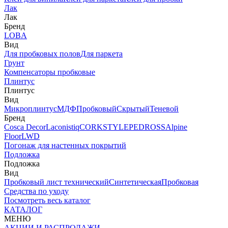
Лак
Лак
Бренд
LOBA
Вид
Для пробковых полов
Для паркета
Грунт
Компенсаторы пробковые
Плинтус
Плинтус
Вид
Микроплинтус
МДФ
Пробковый
Скрытый
Теневой
Бренд
Cosca Decor
Laconistiq
CORKSTYLE
PEDROSS
Alpine
Floor
LWD
Погонаж для настенных покрытий
Подложка
Подложка
Вид
Пробковый лист технический
Синтетическая
Пробковая
Средства по уходу
Посмотреть весь каталог
КАТАЛОГ
МЕНЮ
АКЦИИ И РАСПРОДАЖИ