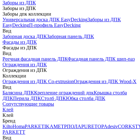
Заборы из ДПК
Заборы из ДПК
Заборы дпк коллекции
Универсальная доска ДПК EasyDecking
Заборы из ДПК
EasyDecking
П-профиль EasyDecking
Вид
Заборная доска ДПК
Заборная панель ДПК
Фасады из ДПК
Фасады из ДПК
Вид
Реечная фасадная панель ДПК
Фасадная панель ДПК шип-паз
Ограждения из ДПК
Ограждения из ДПК
Коллекции
Ограждения из ДПК Co-extrusion
Ограждения из ДПК Wood-X
Вид
Балясина ДПК
Крепление ограждений дпк
Крышка столба
ДПК
Перила ДПК
Столб ДПК
Юбка столба ДПК
Сопутствующие товары
Клей
Клей
Бренд
Kilto
Homa
PARKETIKA
МЕТРПОЛА
PURETOP
Adesiv
CORKST
PARKETT
Вид