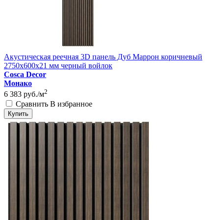
Акустическая реечная 3D панель Дуб Маррон коричневый
2750x600x21 мм черный войлок
Cosca Decor
Монако
2
6 383
руб./м
Сравнить
В избранное
Купить