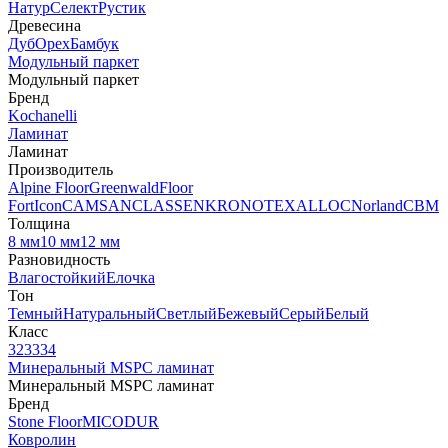
Натур
Селект
Рустик
Древесина
Дуб
Орех
Бамбук
Модульный паркет
Модульный паркет
Бренд
Kochanelli
Ламинат
Ламинат
Производитель
Alpine Floor
Greenwald
Floor
Fort
Icon
CAMSAN
CLASSEN
KRONOTEX
ALLOC
Norland
CBM
Толщина
8 мм
10 мм
12 мм
Разновидность
Влагостойкий
Елочка
Тон
Темный
Натуральный
Светлый
Бежевый
Серый
Белый
Класс
32
33
34
Минеральный MSPC ламинат
Минеральный MSPC ламинат
Бренд
Stone Floor
MICODUR
Ковролин