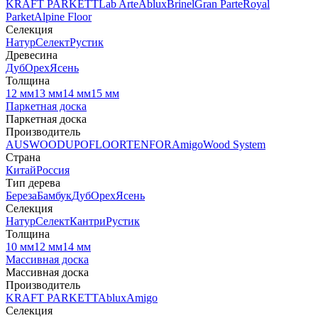
KRAFT PARKETT
Lab Arte
Ablux
Brinel
Gran Parte
Royal
Parket
Alpine Floor
Селекция
Натур
Селект
Рустик
Древесина
Дуб
Орех
Ясень
Толщина
12 мм
13 мм
14 мм
15 мм
Паркетная доска
Паркетная доска
Производитель
AUSWOOD
UPOFLOOR
TENFOR
Amigo
Wood System
Страна
Китай
Россия
Тип дерева
Береза
Бамбук
Дуб
Орех
Ясень
Селекция
Натур
Селект
Кантри
Рустик
Толщина
10 мм
12 мм
14 мм
Массивная доска
Массивная доска
Производитель
KRAFT PARKETT
Ablux
Amigo
Селекция