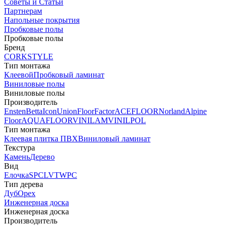
Советы и Статьи
Партнерам
Напольные покрытия
Пробковые полы
Пробковые полы
Бренд
CORKSTYLE
Тип монтажа
Клеевой
Пробковый ламинат
Виниловые полы
Виниловые полы
Производитель
Ensten
Betta
Icon
Union
FloorFactor
ACEFLOOR
Norland
Alpine
Floor
AQUAFLOOR
VINILAM
VINILPOL
Тип монтажа
Клеевая плитка ПВХ
Виниловый ламинат
Текстура
Камень
Дерево
Вид
Елочка
SPC
LVT
WPC
Тип дерева
Дуб
Орех
Инженерная доска
Инженерная доска
Производитель