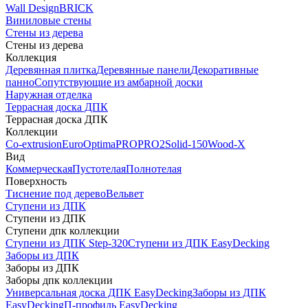
Wall Design
BRICK
Виниловые стены
Стены из дерева
Стены из дерева
Коллекция
Деревянная плитка
Деревянные панели
Декоративные
панно
Сопутствующие из амбарной доски
Наружная отделка
Террасная доска ДПК
Террасная доска ДПК
Коллекции
Co-extrusion
Euro
Optima
PRO
PRO2
Solid-150
Wood-X
Вид
Коммерческая
Пустотелая
Полнотелая
Поверхность
Тиснение под дерево
Вельвет
Ступени из ДПК
Ступени из ДПК
Ступени дпк коллекции
Ступени из ДПК Step-320
Ступени из ДПК EasyDecking
Заборы из ДПК
Заборы из ДПК
Заборы дпк коллекции
Универсальная доска ДПК EasyDecking
Заборы из ДПК
EasyDecking
П-профиль EasyDecking