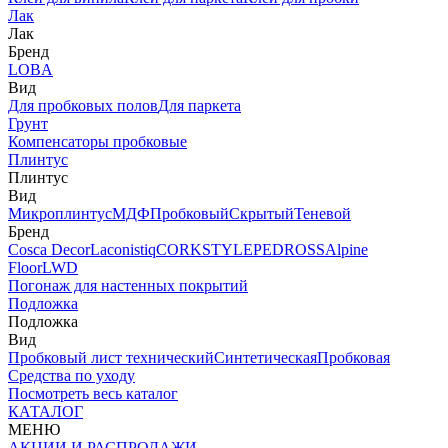
Лак
Лак
Бренд
LOBA
Вид
Для пробковых полов
Для паркета
Грунт
Компенсаторы пробковые
Плинтус
Плинтус
Вид
Микроплинтус
МДФ
Пробковый
Скрытый
Теневой
Бренд
Cosca Decor
Laconistiq
CORKSTYLE
PEDROSS
Alpine
Floor
LWD
Погонаж для настенных покрытий
Подложка
Подложка
Вид
Пробковый лист технический
Синтетическая
Пробковая
Средства по уходу
Посмотреть весь каталог
КАТАЛОГ
МЕНЮ
АКЦИИ И РАСПРОДАЖИ