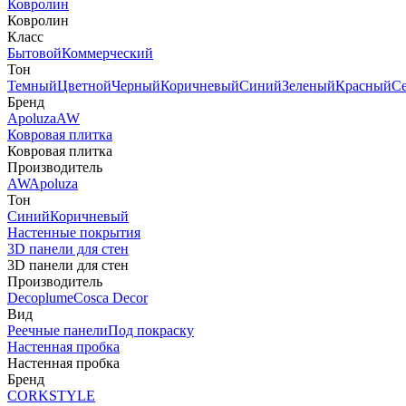
Ковролин
Ковролин
Класс
Бытовой
Коммерческий
Тон
Темный
Цветной
Черный
Коричневый
Синий
Зеленый
Красный
С
Бренд
Apoluza
AW
Ковровая плитка
Ковровая плитка
Производитель
AW
Apoluza
Тон
Синий
Коричневый
Настенные покрытия
3D панели для стен
3D панели для стен
Производитель
Decoplume
Cosca Decor
Вид
Реечные панели
Под покраску
Настенная пробка
Настенная пробка
Бренд
CORKSTYLE