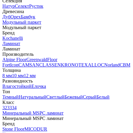
Селекция
Натур
Селект
Рустик
Древесина
Дуб
Орех
Бамбук
Модульный паркет
Модульный паркет
Бренд
Kochanelli
Ламинат
Ламинат
Производитель
Alpine Floor
Greenwald
Floor
Fort
Icon
CAMSAN
CLASSEN
KRONOTEX
ALLOC
Norland
CBM
Толщина
8 мм
10 мм
12 мм
Разновидность
Влагостойкий
Елочка
Тон
Темный
Натуральный
Светлый
Бежевый
Серый
Белый
Класс
32
33
34
Минеральный MSPC ламинат
Минеральный MSPC ламинат
Бренд
Stone Floor
MICODUR