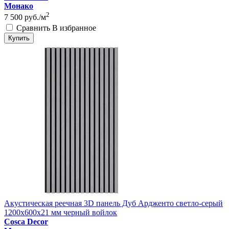
Монако
2
7 500
руб./м
Сравнить
В избранное
Купить
Акустическая реечная 3D панель Дуб Ардженто светло-серый
1200x600x21 мм черный войлок
Cosca Decor