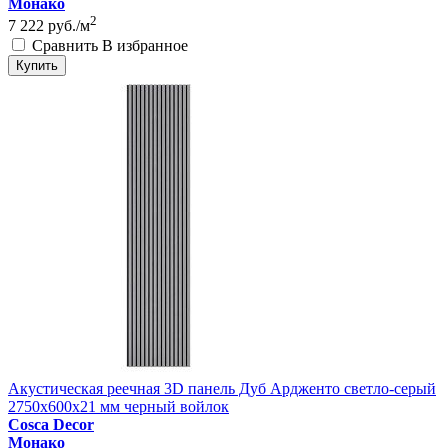
Монако
2
7 222
руб./м
Сравнить
В избранное
Купить
Акустическая реечная 3D панель Дуб Ардженто светло-серый
2750x600x21 мм черный войлок
Cosca Decor
Монако