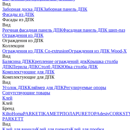
Вид
Заборная доска ДПК
Заборная панель ДПК
Фасады из ДПК
Фасады из ДПК
Вид
Реечная фасадная панель ДПК
Фасадная панель ДПК шип-паз
Ограждения из ДПК
Ограждения из ДПК
Коллекции
Ограждения из ДПК Co-extrusion
Ограждения из ДПК Wood-X
Вид
Балясина ДПК
Крепление ограждений дпк
Крышка столба
ДПК
Перила ДПК
Столб ДПК
Юбка столба ДПК
Комплектующие для ДПК
Комплектующие для ДПК
Вид
Уголок ДПК
Кляймер для ДПК
Регулируемые опоры
Сопутствующие товары
Клей
Клей
Бренд
Kilto
Homa
PARKETIKA
МЕТРПОЛА
PURETOP
Adesiv
CORKST
PARKETT
Вид
Клей для винила
Клей для паркета
Клей для пробки