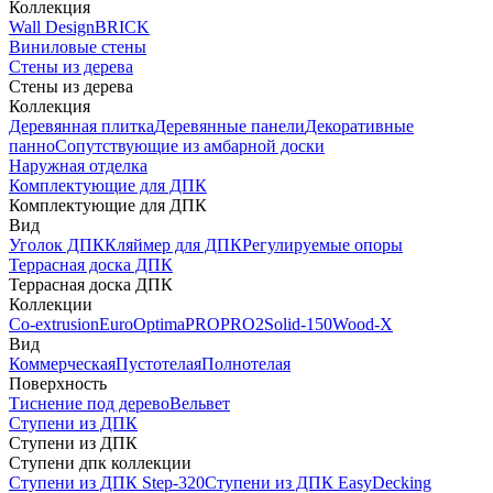
Коллекция
Wall Design
BRICK
Виниловые стены
Стены из дерева
Стены из дерева
Коллекция
Деревянная плитка
Деревянные панели
Декоративные
панно
Сопутствующие из амбарной доски
Наружная отделка
Комплектующие для ДПК
Комплектующие для ДПК
Вид
Уголок ДПК
Кляймер для ДПК
Регулируемые опоры
Террасная доска ДПК
Террасная доска ДПК
Коллекции
Co-extrusion
Euro
Optima
PRO
PRO2
Solid-150
Wood-X
Вид
Коммерческая
Пустотелая
Полнотелая
Поверхность
Тиснение под дерево
Вельвет
Ступени из ДПК
Ступени из ДПК
Ступени дпк коллекции
Ступени из ДПК Step-320
Ступени из ДПК EasyDecking