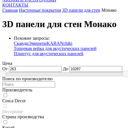
КОНТАКТЫ
Главная
Настенные покрытия
3D панели для стен
Монако
3D панели для стен Монако
Похожие запросы:
Сканди
Эмираты
KABANchiki
Торцевая рейка для акустических панелей
Плинтус для акустических панелей
Цена
От
До
Поиск по производителю
Производитель
Cosca Decor
Decoplume
Страна производства
Китай