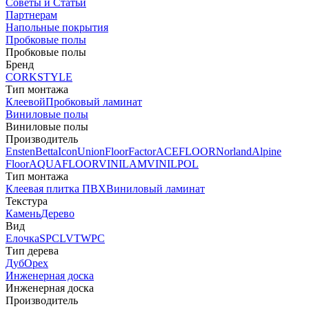
Советы и Статьи
Партнерам
Напольные покрытия
Пробковые полы
Пробковые полы
Бренд
CORKSTYLE
Тип монтажа
Клеевой
Пробковый ламинат
Виниловые полы
Виниловые полы
Производитель
Ensten
Betta
Icon
Union
FloorFactor
ACEFLOOR
Norland
Alpine
Floor
AQUAFLOOR
VINILAM
VINILPOL
Тип монтажа
Клеевая плитка ПВХ
Виниловый ламинат
Текстура
Камень
Дерево
Вид
Елочка
SPC
LVT
WPC
Тип дерева
Дуб
Орех
Инженерная доска
Инженерная доска
Производитель