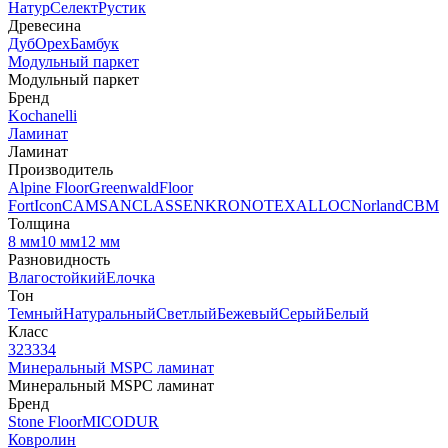
Натур
Селект
Рустик
Древесина
Дуб
Орех
Бамбук
Модульный паркет
Модульный паркет
Бренд
Kochanelli
Ламинат
Ламинат
Производитель
Alpine Floor
Greenwald
Floor
Fort
Icon
CAMSAN
CLASSEN
KRONOTEX
ALLOC
Norland
CBM
Толщина
8 мм
10 мм
12 мм
Разновидность
Влагостойкий
Елочка
Тон
Темный
Натуральный
Светлый
Бежевый
Серый
Белый
Класс
32
33
34
Минеральный MSPC ламинат
Минеральный MSPC ламинат
Бренд
Stone Floor
MICODUR
Ковролин