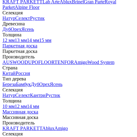
KRAFT PARKETT
Lab Arte
Ablux
Brinel
Gran Parte
Royal
Parket
Alpine Floor
Селекция
Натур
Селект
Рустик
Древесина
Дуб
Орех
Ясень
Толщина
12 мм
13 мм
14 мм
15 мм
Паркетная доска
Паркетная доска
Производитель
AUSWOOD
UPOFLOOR
TENFOR
Amigo
Wood System
Страна
Китай
Россия
Тип дерева
Береза
Бамбук
Дуб
Орех
Ясень
Селекция
Натур
Селект
Кантри
Рустик
Толщина
10 мм
12 мм
14 мм
Массивная доска
Массивная доска
Производитель
KRAFT PARKETT
Ablux
Amigo
Селекция