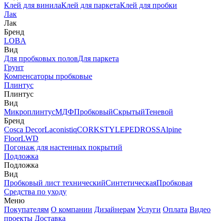
Клей для винила
Клей для паркета
Клей для пробки
Лак
Лак
Бренд
LOBA
Вид
Для пробковых полов
Для паркета
Грунт
Компенсаторы пробковые
Плинтус
Плинтус
Вид
Микроплинтус
МДФ
Пробковый
Скрытый
Теневой
Бренд
Cosca Decor
Laconistiq
CORKSTYLE
PEDROSS
Alpine
Floor
LWD
Погонаж для настенных покрытий
Подложка
Подложка
Вид
Пробковый лист технический
Синтетическая
Пробковая
Средства по уходу
Меню
Покупателям
О компании
Дизайнерам
Услуги
Оплата
Видео
проекты
Доставка