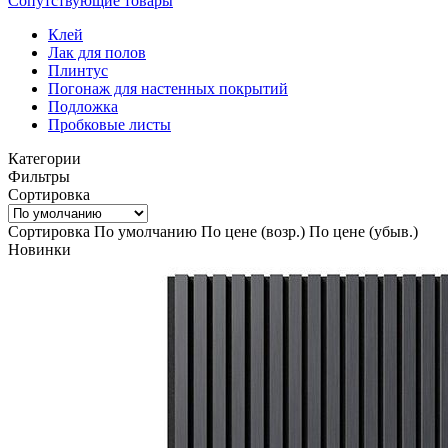
Сопутствующие товары
Клей
Лак для полов
Плинтус
Погонаж для настенных покрытий
Подложка
Пробковые листы
Категории
Фильтры
Сортировка
Сортировка
По умолчанию
По цене (возр.)
По цене (убыв.)
Новинки