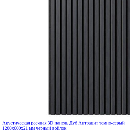
Акустическая реечная 3D панель Дуб Антрацит темно-серый
1200x600x21 мм черный войлок