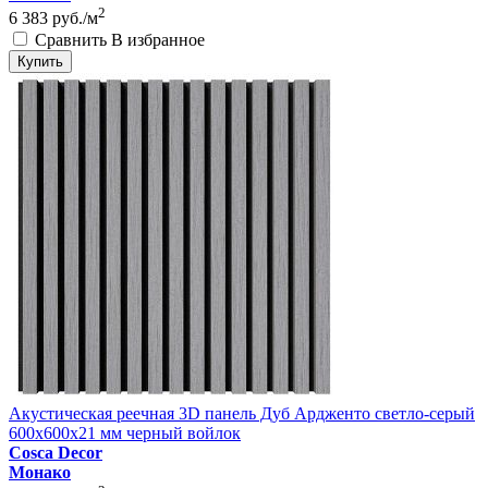
2
6 383
руб./м
Сравнить
В избранное
Купить
Акустическая реечная 3D панель Дуб Ардженто светло-серый
600x600x21 мм черный войлок
Cosca Decor
Монако