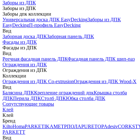
Заборы из ДПК
Заборы из ДПК
Заборы дпк коллекции
Универсальная доска ДПК EasyDecking
Заборы из ДПК
EasyDecking
П-профиль EasyDecking
Вид
Заборная доска ДПК
Заборная панель ДПК
Фасады из ДПК
Фасады из ДПК
Вид
Реечная фасадная панель ДПК
Фасадная панель ДПК шип-паз
Ограждения из ДПК
Ограждения из ДПК
Коллекции
Ограждения из ДПК Co-extrusion
Ограждения из ДПК Wood-X
Вид
Балясина ДПК
Крепление ограждений дпк
Крышка столба
ДПК
Перила ДПК
Столб ДПК
Юбка столба ДПК
Сопутствующие товары
Клей
Клей
Бренд
Kilto
Homa
PARKETIKA
МЕТРПОЛА
PURETOP
Adesiv
CORKST
PARKETT
Вид