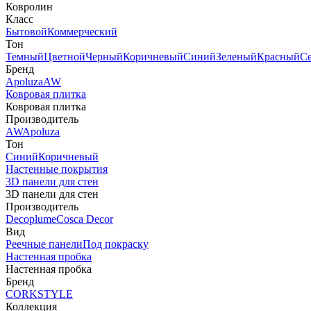
Ковролин
Класс
Бытовой
Коммерческий
Тон
Темный
Цветной
Черный
Коричневый
Синий
Зеленый
Красный
С
Бренд
Apoluza
AW
Ковровая плитка
Ковровая плитка
Производитель
AW
Apoluza
Тон
Синий
Коричневый
Настенные покрытия
3D панели для стен
3D панели для стен
Производитель
Decoplume
Cosca Decor
Вид
Реечные панели
Под покраску
Настенная пробка
Настенная пробка
Бренд
CORKSTYLE
Коллекция