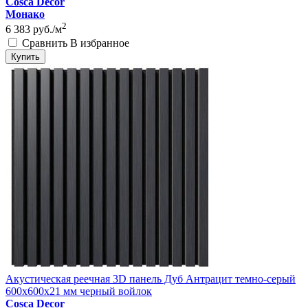
Cosca Decor
Монако
2
6 383
руб./м
Сравнить
В избранное
Купить
Акустическая реечная 3D панель Дуб Антрацит темно-серый
600x600x21 мм черный войлок
Cosca Decor