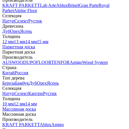
Производитель
KRAFT PARKETT
Lab Arte
Ablux
Brinel
Gran Parte
Royal
Parket
Alpine Floor
Селекция
Натур
Селект
Рустик
Древесина
Дуб
Орех
Ясень
Толщина
12 мм
13 мм
14 мм
15 мм
Паркетная доска
Паркетная доска
Производитель
AUSWOOD
UPOFLOOR
TENFOR
Amigo
Wood System
Страна
Китай
Россия
Тип дерева
Береза
Бамбук
Дуб
Орех
Ясень
Селекция
Натур
Селект
Кантри
Рустик
Толщина
10 мм
12 мм
14 мм
Массивная доска
Массивная доска
Производитель
KRAFT PARKETT
Ablux
Amigo