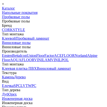
×
Каталог
Напольные покрытия
Пробковые полы
Пробковые полы
Бренд
CORKSTYLE
Тип монтажа
Клеевой
Пробковый ламинат
Виниловые полы
Виниловые полы
Производитель
Ensten
Betta
Icon
Union
FloorFactor
ACEFLOOR
Norland
Alpine
Floor
AQUAFLOOR
VINILAM
VINILPOL
Тип монтажа
Клеевая плитка ПВХ
Виниловый ламинат
Текстура
Камень
Дерево
Вид
Елочка
SPC
LVT
WPC
Тип дерева
Дуб
Орех
Инженерная доска
Инженерная доска