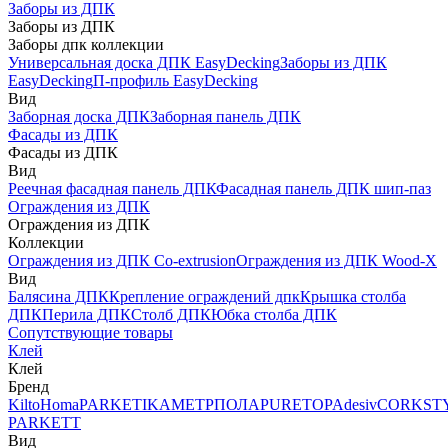
Заборы из ДПК
Заборы из ДПК
Заборы дпк коллекции
Универсальная доска ДПК EasyDecking
Заборы из ДПК
EasyDecking
П-профиль EasyDecking
Вид
Заборная доска ДПК
Заборная панель ДПК
Фасады из ДПК
Фасады из ДПК
Вид
Реечная фасадная панель ДПК
Фасадная панель ДПК шип-паз
Ограждения из ДПК
Ограждения из ДПК
Коллекции
Ограждения из ДПК Co-extrusion
Ограждения из ДПК Wood-X
Вид
Балясина ДПК
Крепление ограждений дпк
Крышка столба
ДПК
Перила ДПК
Столб ДПК
Юбка столба ДПК
Сопутствующие товары
Клей
Клей
Бренд
Kilto
Homa
PARKETIKA
МЕТРПОЛА
PURETOP
Adesiv
CORKST
PARKETT
Вид