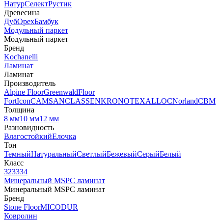
Натур
Селект
Рустик
Древесина
Дуб
Орех
Бамбук
Модульный паркет
Модульный паркет
Бренд
Kochanelli
Ламинат
Ламинат
Производитель
Alpine Floor
Greenwald
Floor
Fort
Icon
CAMSAN
CLASSEN
KRONOTEX
ALLOC
Norland
CBM
Толщина
8 мм
10 мм
12 мм
Разновидность
Влагостойкий
Елочка
Тон
Темный
Натуральный
Светлый
Бежевый
Серый
Белый
Класс
32
33
34
Минеральный MSPC ламинат
Минеральный MSPC ламинат
Бренд
Stone Floor
MICODUR
Ковролин