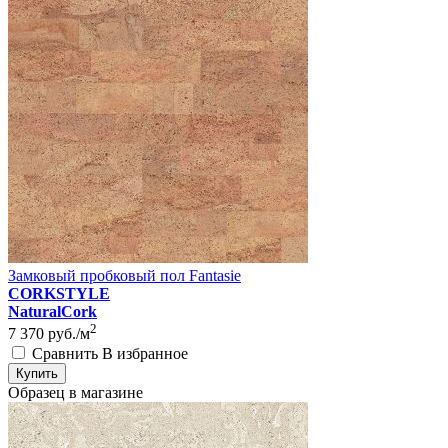
Замковый пробковый пол Fantasie
CORKSTYLE
NaturalCork
2
7 370
руб./м
Сравнить
В избранное
Купить
Образец в магазине