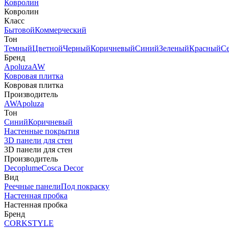
Ковролин
Ковролин
Класс
Бытовой
Коммерческий
Тон
Темный
Цветной
Черный
Коричневый
Синий
Зеленый
Красный
С
Бренд
Apoluza
AW
Ковровая плитка
Ковровая плитка
Производитель
AW
Apoluza
Тон
Синий
Коричневый
Настенные покрытия
3D панели для стен
3D панели для стен
Производитель
Decoplume
Cosca Decor
Вид
Реечные панели
Под покраску
Настенная пробка
Настенная пробка
Бренд
CORKSTYLE