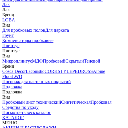
Лак
Лак
Бренд
LOBA
Вид
Для пробковых полов
Для паркета
Грунт
Компенсаторы пробковые
Плинтус
Плинтус
Вид
Микроплинтус
МДФ
Пробковый
Скрытый
Теневой
Бренд
Cosca Decor
Laconistiq
CORKSTYLE
PEDROSS
Alpine
Floor
LWD
Погонаж для настенных покрытий
Подложка
Подложка
Вид
Пробковый лист технический
Синтетическая
Пробковая
Средства по уходу
Посмотреть весь каталог
КАТАЛОГ
МЕНЮ
АКЦИИ И РАСПРОДАЖИ