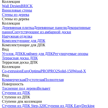
Коллекция
Wall Design
BRICK
Виниловые стены
Стены из дерева
Стены из дерева
Коллекция
Деревянная плитка
Деревянные панели
Декоративные
панно
Сопутствующие из амбарной доски
Наружная отделка
Комплектующие для ДПК
Комплектующие для ДПК
Вид
Уголок ДПК
Кляймер для ДПК
Регулируемые опоры
Террасная доска ДПК
Террасная доска ДПК
Коллекции
Co-extrusion
Euro
Optima
PRO
PRO2
Solid-150
Wood-X
Вид
Коммерческая
Пустотелая
Полнотелая
Поверхность
Тиснение под дерево
Вельвет
Ступени из ДПК
Ступени из ДПК
Ступени дпк коллекции
Ступени из ДПК Step-320
Ступени из ДПК EasyDecking