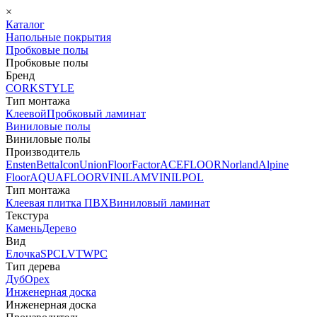
×
Каталог
Напольные покрытия
Пробковые полы
Пробковые полы
Бренд
CORKSTYLE
Тип монтажа
Клеевой
Пробковый ламинат
Виниловые полы
Виниловые полы
Производитель
Ensten
Betta
Icon
Union
FloorFactor
ACEFLOOR
Norland
Alpine
Floor
AQUAFLOOR
VINILAM
VINILPOL
Тип монтажа
Клеевая плитка ПВХ
Виниловый ламинат
Текстура
Камень
Дерево
Вид
Елочка
SPC
LVT
WPC
Тип дерева
Дуб
Орех
Инженерная доска
Инженерная доска