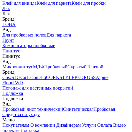
Клей для винила
Клей для паркета
Клей для пробки
Лак
Лак
Бренд
LOBA
Вид
Для пробковых полов
Для паркета
Грунт
Компенсаторы пробковые
Плинтус
Плинтус
Вид
Микроплинтус
МДФ
Пробковый
Скрытый
Теневой
Бренд
Cosca Decor
Laconistiq
CORKSTYLE
PEDROSS
Alpine
Floor
LWD
Погонаж для настенных покрытий
Подложка
Подложка
Вид
Пробковый лист технический
Синтетическая
Пробковая
Средства по уходу
Меню
Покупателям
О компании
Дизайнерам
Услуги
Оплата
Видео
проекты
Доставка