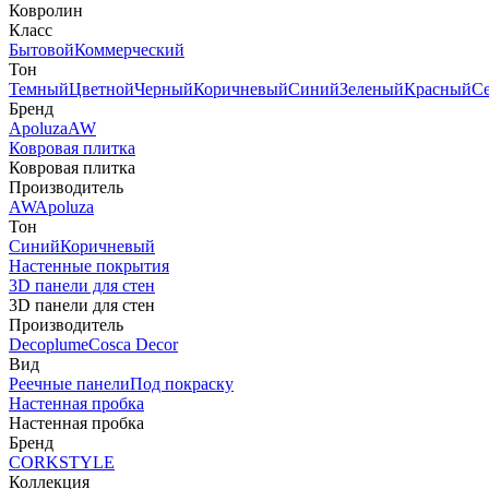
Ковролин
Класс
Бытовой
Коммерческий
Тон
Темный
Цветной
Черный
Коричневый
Синий
Зеленый
Красный
С
Бренд
Apoluza
AW
Ковровая плитка
Ковровая плитка
Производитель
AW
Apoluza
Тон
Синий
Коричневый
Настенные покрытия
3D панели для стен
3D панели для стен
Производитель
Decoplume
Cosca Decor
Вид
Реечные панели
Под покраску
Настенная пробка
Настенная пробка
Бренд
CORKSTYLE
Коллекция