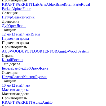
Производитель
KRAFT PARKETT
Lab Arte
Ablux
Brinel
Gran Parte
Royal
Parket
Alpine Floor
Селекция
Натур
Селект
Рустик
Древесина
Дуб
Орех
Ясень
Толщина
12 мм
13 мм
14 мм
15 мм
Паркетная доска
Паркетная доска
Производитель
AUSWOOD
UPOFLOOR
TENFOR
Amigo
Wood System
Страна
Китай
Россия
Тип дерева
Береза
Бамбук
Дуб
Орех
Ясень
Селекция
Натур
Селект
Кантри
Рустик
Толщина
10 мм
12 мм
14 мм
Массивная доска
Массивная доска
Производитель
KRAFT PARKETT
Ablux
Amigo