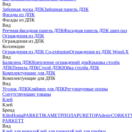
Вид
Заборная доска ДПК
Заборная панель ДПК
Фасады из ДПК
Фасады из ДПК
Вид
Реечная фасадная панель ДПК
Фасадная панель ДПК шип-паз
Ограждения из ДПК
Ограждения из ДПК
Коллекции
Ограждения из ДПК Co-extrusion
Ограждения из ДПК Wood-X
Вид
Балясина ДПК
Крепление ограждений дпк
Крышка столба
ДПК
Перила ДПК
Столб ДПК
Юбка столба ДПК
Комплектующие для ДПК
Комплектующие для ДПК
Вид
Уголок ДПК
Кляймер для ДПК
Регулируемые опоры
Сопутствующие товары
Клей
Клей
Бренд
Kilto
Homa
PARKETIKA
МЕТРПОЛА
PURETOP
Adesiv
CORKST
PARKETT
Вид
Клей для винила
Клей для паркета
Клей для пробки