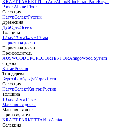
KRAFT PARKETT
Lab Arte
Ablux
Brinel
Gran Parte
Royal
Parket
Alpine Floor
Селекция
Натур
Селект
Рустик
Древесина
Дуб
Орех
Ясень
Толщина
12 мм
13 мм
14 мм
15 мм
Паркетная доска
Паркетная доска
Производитель
AUSWOOD
UPOFLOOR
TENFOR
Amigo
Wood System
Страна
Китай
Россия
Тип дерева
Береза
Бамбук
Дуб
Орех
Ясень
Селекция
Натур
Селект
Кантри
Рустик
Толщина
10 мм
12 мм
14 мм
Массивная доска
Массивная доска
Производитель
KRAFT PARKETT
Ablux
Amigo
Селекция