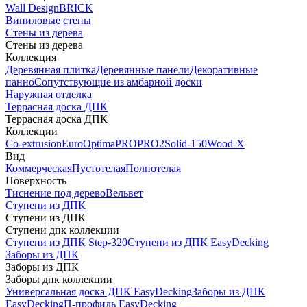
Wall Design
BRICK
Виниловые стены
Стены из дерева
Стены из дерева
Коллекция
Деревянная плитка
Деревянные панели
Декоративные
панно
Сопутствующие из амбарной доски
Наружная отделка
Террасная доска ДПК
Террасная доска ДПК
Коллекции
Co-extrusion
Euro
Optima
PRO
PRO2
Solid-150
Wood-X
Вид
Коммерческая
Пустотелая
Полнотелая
Поверхность
Тиснение под дерево
Вельвет
Ступени из ДПК
Ступени из ДПК
Ступени дпк коллекции
Ступени из ДПК Step-320
Ступени из ДПК EasyDecking
Заборы из ДПК
Заборы из ДПК
Заборы дпк коллекции
Универсальная доска ДПК EasyDecking
Заборы из ДПК
EasyDecking
П-профиль EasyDecking