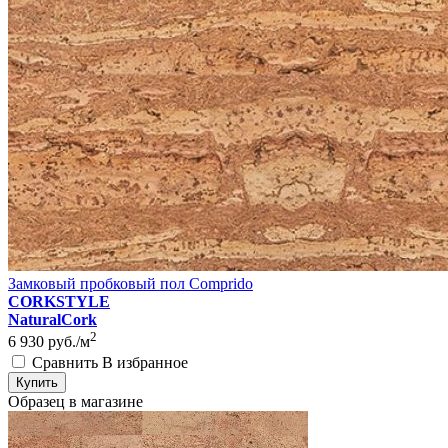
Замковый пробковый пол Comprido
CORKSTYLE
NaturalCork
2
6 930
руб./м
Сравнить
В избранное
Купить
Образец в магазине