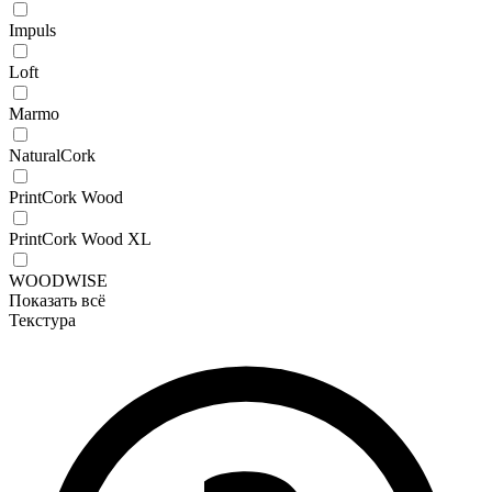
Impuls
Loft
Marmo
NaturalCork
PrintCork Wood
PrintCork Wood XL
WOODWISE
Показать всё
Текстура