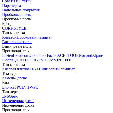
Советы и Статьи
Партнерам
Напольные покрытия
Пробковые полы
Пробковые полы
Бренд
CORKSTYLE
Тип монтажа
Клеевой
Пробковый ламинат
Виниловые полы
Виниловые полы
Производитель
Ensten
Betta
Icon
Union
FloorFactor
ACEFLOOR
Norland
Alpine
Floor
AQUAFLOOR
VINILAM
VINILPOL
Тип монтажа
Клеевая плитка ПВХ
Виниловый ламинат
Текстура
Камень
Дерево
Вид
Елочка
SPC
LVT
WPC
Тип дерева
Дуб
Орех
Инженерная доска
Инженерная доска
Производитель