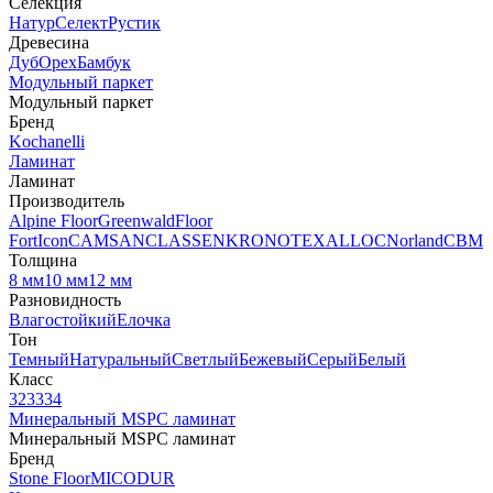
Селекция
Натур
Селект
Рустик
Древесина
Дуб
Орех
Бамбук
Модульный паркет
Модульный паркет
Бренд
Kochanelli
Ламинат
Ламинат
Производитель
Alpine Floor
Greenwald
Floor
Fort
Icon
CAMSAN
CLASSEN
KRONOTEX
ALLOC
Norland
CBM
Толщина
8 мм
10 мм
12 мм
Разновидность
Влагостойкий
Елочка
Тон
Темный
Натуральный
Светлый
Бежевый
Серый
Белый
Класс
32
33
34
Минеральный MSPC ламинат
Минеральный MSPC ламинат
Бренд
Stone Floor
MICODUR