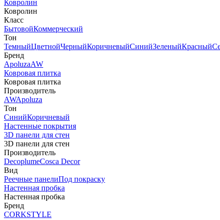
Ковролин
Ковролин
Класс
Бытовой
Коммерческий
Тон
Темный
Цветной
Черный
Коричневый
Синий
Зеленый
Красный
С
Бренд
Apoluza
AW
Ковровая плитка
Ковровая плитка
Производитель
AW
Apoluza
Тон
Синий
Коричневый
Настенные покрытия
3D панели для стен
3D панели для стен
Производитель
Decoplume
Cosca Decor
Вид
Реечные панели
Под покраску
Настенная пробка
Настенная пробка
Бренд
CORKSTYLE