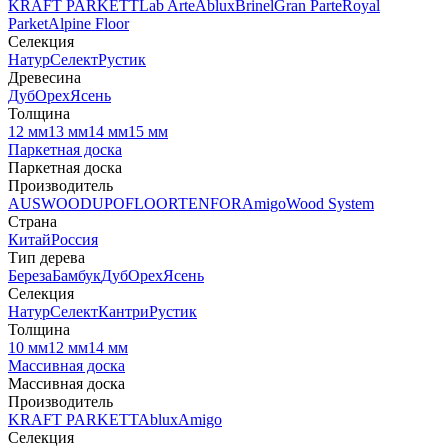
KRAFT PARKETT
Lab Arte
Ablux
Brinel
Gran Parte
Royal
Parket
Alpine Floor
Селекция
Натур
Селект
Рустик
Древесина
Дуб
Орех
Ясень
Толщина
12 мм
13 мм
14 мм
15 мм
Паркетная доска
Паркетная доска
Производитель
AUSWOOD
UPOFLOOR
TENFOR
Amigo
Wood System
Страна
Китай
Россия
Тип дерева
Береза
Бамбук
Дуб
Орех
Ясень
Селекция
Натур
Селект
Кантри
Рустик
Толщина
10 мм
12 мм
14 мм
Массивная доска
Массивная доска
Производитель
KRAFT PARKETT
Ablux
Amigo
Селекция