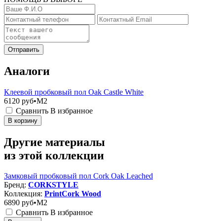
Отправить
Аналоги
Клеевой пробковый пол Oak Castle White
6120
руб•M2
Сравнить
В избранное
В корзину
Другие материалы
из этой коллекции
Замковый пробковый пол Cork Oak Leached
Бренд:
CORKSTYLE
Коллекция:
PrintCork Wood
6890
руб•M2
Сравнить
В избранное