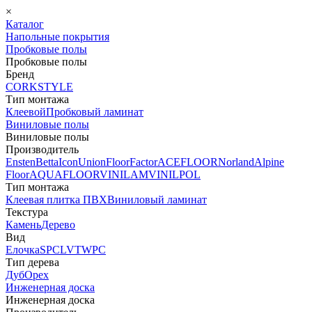
×
Каталог
Напольные покрытия
Пробковые полы
Пробковые полы
Бренд
CORKSTYLE
Тип монтажа
Клеевой
Пробковый ламинат
Виниловые полы
Виниловые полы
Производитель
Ensten
Betta
Icon
Union
FloorFactor
ACEFLOOR
Norland
Alpine
Floor
AQUAFLOOR
VINILAM
VINILPOL
Тип монтажа
Клеевая плитка ПВХ
Виниловый ламинат
Текстура
Камень
Дерево
Вид
Елочка
SPC
LVT
WPC
Тип дерева
Дуб
Орех
Инженерная доска
Инженерная доска