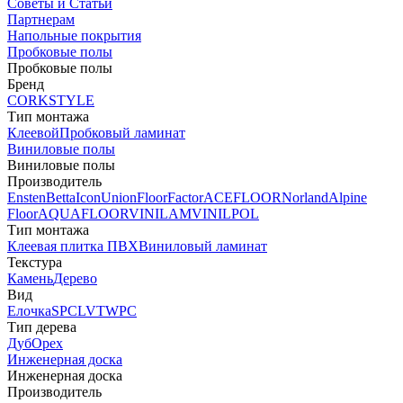
Советы и Статьи
Партнерам
Напольные покрытия
Пробковые полы
Пробковые полы
Бренд
CORKSTYLE
Тип монтажа
Клеевой
Пробковый ламинат
Виниловые полы
Виниловые полы
Производитель
Ensten
Betta
Icon
Union
FloorFactor
ACEFLOOR
Norland
Alpine
Floor
AQUAFLOOR
VINILAM
VINILPOL
Тип монтажа
Клеевая плитка ПВХ
Виниловый ламинат
Текстура
Камень
Дерево
Вид
Елочка
SPC
LVT
WPC
Тип дерева
Дуб
Орех
Инженерная доска
Инженерная доска
Производитель