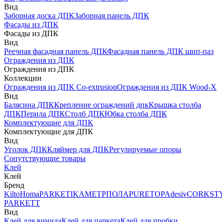
Вид
Заборная доска ДПК
Заборная панель ДПК
Фасады из ДПК
Фасады из ДПК
Вид
Реечная фасадная панель ДПК
Фасадная панель ДПК шип-паз
Ограждения из ДПК
Ограждения из ДПК
Коллекции
Ограждения из ДПК Co-extrusion
Ограждения из ДПК Wood-X
Вид
Балясина ДПК
Крепление ограждений дпк
Крышка столба
ДПК
Перила ДПК
Столб ДПК
Юбка столба ДПК
Комплектующие для ДПК
Комплектующие для ДПК
Вид
Уголок ДПК
Кляймер для ДПК
Регулируемые опоры
Сопутствующие товары
Клей
Клей
Бренд
Kilto
Homa
PARKETIKA
МЕТРПОЛА
PURETOP
Adesiv
CORKST
PARKETT
Вид
Клей для винила
Клей для паркета
Клей для пробки