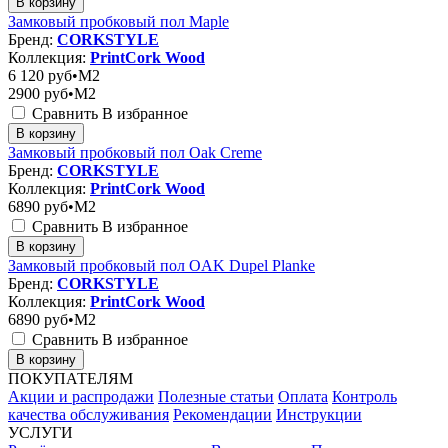
В корзину
Замковый пробковый пол Maple
Бренд:
CORKSTYLE
Коллекция:
PrintCork Wood
6 120
руб•M2
2900
руб•M2
Сравнить
В избранное
В корзину
Замковый пробковый пол Oak Creme
Бренд:
CORKSTYLE
Коллекция:
PrintCork Wood
6890
руб•M2
Сравнить
В избранное
В корзину
Замковый пробковый пол OAK Dupel Planke
Бренд:
CORKSTYLE
Коллекция:
PrintCork Wood
6890
руб•M2
Сравнить
В избранное
В корзину
ПОКУПАТЕЛЯМ
Акции и распродажи
Полезные статьи
Оплата
Контроль
качества обслуживания
Рекомендации
Инструкции
УСЛУГИ