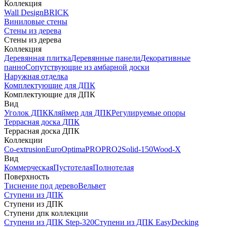
Коллекция
Wall Design
BRICK
Виниловые стены
Стены из дерева
Стены из дерева
Коллекция
Деревянная плитка
Деревянные панели
Декоративные
панно
Сопутствующие из амбарной доски
Наружная отделка
Комплектующие для ДПК
Комплектующие для ДПК
Вид
Уголок ДПК
Кляймер для ДПК
Регулируемые опоры
Террасная доска ДПК
Террасная доска ДПК
Коллекции
Co-extrusion
Euro
Optima
PRO
PRO2
Solid-150
Wood-X
Вид
Коммерческая
Пустотелая
Полнотелая
Поверхность
Тиснение под дерево
Вельвет
Ступени из ДПК
Ступени из ДПК
Ступени дпк коллекции
Ступени из ДПК Step-320
Ступени из ДПК EasyDecking