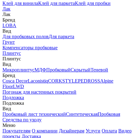
Клей для винила
Клей для паркета
Клей для пробки
Лак
Лак
Бренд
LOBA
Вид
Для пробковых полов
Для паркета
Грунт
Компенсаторы пробковые
Плинтус
Плинтус
Вид
Микроплинтус
МДФ
Пробковый
Скрытый
Теневой
Бренд
Cosca Decor
Laconistiq
CORKSTYLE
PEDROSS
Alpine
Floor
LWD
Погонаж для настенных покрытий
Подложка
Подложка
Вид
Пробковый лист технический
Синтетическая
Пробковая
Средства по уходу
Меню
Покупателям
О компании
Дизайнерам
Услуги
Оплата
Видео
проекты
Доставка