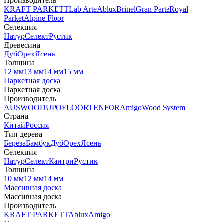
Производитель
KRAFT PARKETT
Lab Arte
Ablux
Brinel
Gran Parte
Royal
Parket
Alpine Floor
Селекция
Натур
Селект
Рустик
Древесина
Дуб
Орех
Ясень
Толщина
12 мм
13 мм
14 мм
15 мм
Паркетная доска
Паркетная доска
Производитель
AUSWOOD
UPOFLOOR
TENFOR
Amigo
Wood System
Страна
Китай
Россия
Тип дерева
Береза
Бамбук
Дуб
Орех
Ясень
Селекция
Натур
Селект
Кантри
Рустик
Толщина
10 мм
12 мм
14 мм
Массивная доска
Массивная доска
Производитель
KRAFT PARKETT
Ablux
Amigo