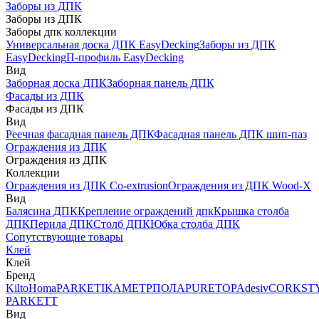
Заборы из ДПК
Заборы из ДПК
Заборы дпк коллекции
Универсальная доска ДПК EasyDecking
Заборы из ДПК
EasyDecking
П-профиль EasyDecking
Вид
Заборная доска ДПК
Заборная панель ДПК
Фасады из ДПК
Фасады из ДПК
Вид
Реечная фасадная панель ДПК
Фасадная панель ДПК шип-паз
Ограждения из ДПК
Ограждения из ДПК
Коллекции
Ограждения из ДПК Co-extrusion
Ограждения из ДПК Wood-X
Вид
Балясина ДПК
Крепление ограждений дпк
Крышка столба
ДПК
Перила ДПК
Столб ДПК
Юбка столба ДПК
Сопутствующие товары
Клей
Клей
Бренд
Kilto
Homa
PARKETIKA
МЕТРПОЛА
PURETOP
Adesiv
CORKST
PARKETT
Вид