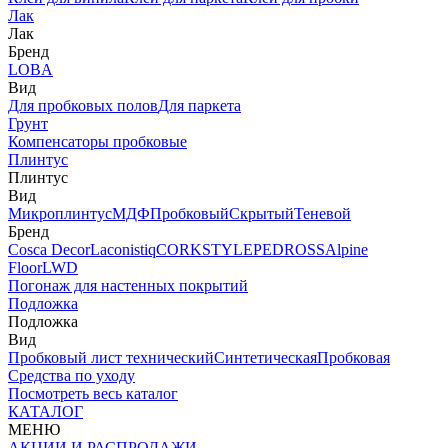
Лак
Лак
Бренд
LOBA
Вид
Для пробковых полов
Для паркета
Грунт
Компенсаторы пробковые
Плинтус
Плинтус
Вид
Микроплинтус
МДФ
Пробковый
Скрытый
Теневой
Бренд
Cosca Decor
Laconistiq
CORKSTYLE
PEDROSS
Alpine
Floor
LWD
Погонаж для настенных покрытий
Подложка
Подложка
Вид
Пробковый лист технический
Синтетическая
Пробковая
Средства по уходу
Посмотреть весь каталог
КАТАЛОГ
МЕНЮ
АКЦИИ И РАСПРОДАЖИ