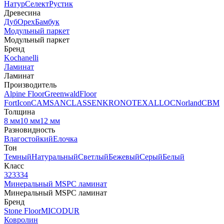
Натур
Селект
Рустик
Древесина
Дуб
Орех
Бамбук
Модульный паркет
Модульный паркет
Бренд
Kochanelli
Ламинат
Ламинат
Производитель
Alpine Floor
Greenwald
Floor
Fort
Icon
CAMSAN
CLASSEN
KRONOTEX
ALLOC
Norland
CBM
Толщина
8 мм
10 мм
12 мм
Разновидность
Влагостойкий
Елочка
Тон
Темный
Натуральный
Светлый
Бежевый
Серый
Белый
Класс
32
33
34
Минеральный MSPC ламинат
Минеральный MSPC ламинат
Бренд
Stone Floor
MICODUR
Ковролин