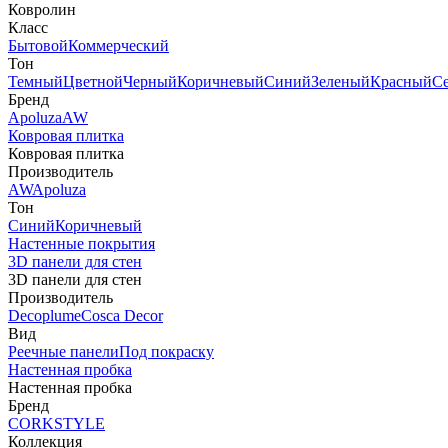
Ковролин
Класс
Бытовой
Коммерческий
Тон
Темный
Цветной
Черный
Коричневый
Синий
Зеленый
Красный
С
Бренд
Apoluza
AW
Ковровая плитка
Ковровая плитка
Производитель
AW
Apoluza
Тон
Синий
Коричневый
Настенные покрытия
3D панели для стен
3D панели для стен
Производитель
Decoplume
Cosca Decor
Вид
Реечные панели
Под покраску
Настенная пробка
Настенная пробка
Бренд
CORKSTYLE
Коллекция