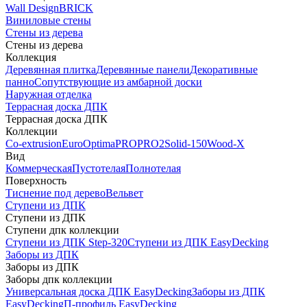
Wall Design
BRICK
Виниловые стены
Стены из дерева
Стены из дерева
Коллекция
Деревянная плитка
Деревянные панели
Декоративные
панно
Сопутствующие из амбарной доски
Наружная отделка
Террасная доска ДПК
Террасная доска ДПК
Коллекции
Co-extrusion
Euro
Optima
PRO
PRO2
Solid-150
Wood-X
Вид
Коммерческая
Пустотелая
Полнотелая
Поверхность
Тиснение под дерево
Вельвет
Ступени из ДПК
Ступени из ДПК
Ступени дпк коллекции
Ступени из ДПК Step-320
Ступени из ДПК EasyDecking
Заборы из ДПК
Заборы из ДПК
Заборы дпк коллекции
Универсальная доска ДПК EasyDecking
Заборы из ДПК
EasyDecking
П-профиль EasyDecking