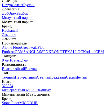
Селекция
Натур
Селект
Рустик
Древесина
Дуб
Орех
Бамбук
Модульный паркет
Модульный паркет
Бренд
Kochanelli
Ламинат
Ламинат
Производитель
Alpine Floor
Greenwald
Floor
Fort
Icon
CAMSAN
CLASSEN
KRONOTEX
ALLOC
Norland
CBM
Толщина
8 мм
10 мм
12 мм
Разновидность
Влагостойкий
Елочка
Тон
Темный
Натуральный
Светлый
Бежевый
Серый
Белый
Класс
32
33
34
Минеральный MSPC ламинат
Минеральный MSPC ламинат
Бренд
Stone Floor
MICODUR