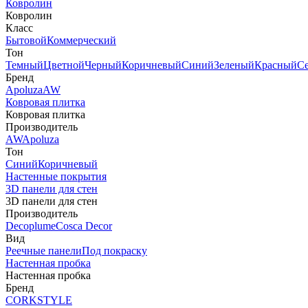
Ковролин
Ковролин
Класс
Бытовой
Коммерческий
Тон
Темный
Цветной
Черный
Коричневый
Синий
Зеленый
Красный
С
Бренд
Apoluza
AW
Ковровая плитка
Ковровая плитка
Производитель
AW
Apoluza
Тон
Синий
Коричневый
Настенные покрытия
3D панели для стен
3D панели для стен
Производитель
Decoplume
Cosca Decor
Вид
Реечные панели
Под покраску
Настенная пробка
Настенная пробка
Бренд
CORKSTYLE