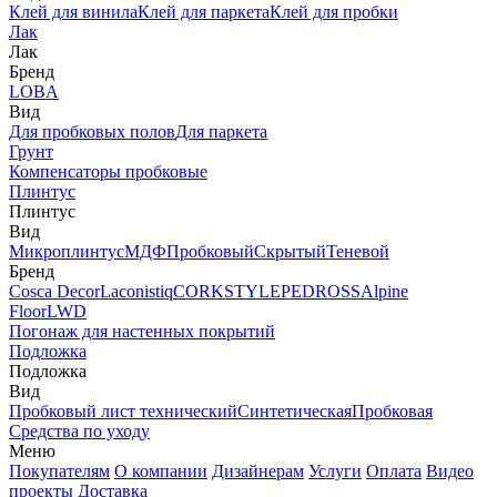
Клей для винила
Клей для паркета
Клей для пробки
Лак
Лак
Бренд
LOBA
Вид
Для пробковых полов
Для паркета
Грунт
Компенсаторы пробковые
Плинтус
Плинтус
Вид
Микроплинтус
МДФ
Пробковый
Скрытый
Теневой
Бренд
Cosca Decor
Laconistiq
CORKSTYLE
PEDROSS
Alpine
Floor
LWD
Погонаж для настенных покрытий
Подложка
Подложка
Вид
Пробковый лист технический
Синтетическая
Пробковая
Средства по уходу
Меню
Покупателям
О компании
Дизайнерам
Услуги
Оплата
Видео
проекты
Доставка