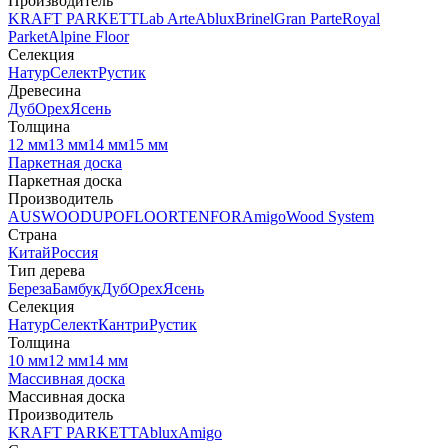
Производитель
KRAFT PARKETT
Lab Arte
Ablux
Brinel
Gran Parte
Royal
Parket
Alpine Floor
Селекция
Натур
Селект
Рустик
Древесина
Дуб
Орех
Ясень
Толщина
12 мм
13 мм
14 мм
15 мм
Паркетная доска
Паркетная доска
Производитель
AUSWOOD
UPOFLOOR
TENFOR
Amigo
Wood System
Страна
Китай
Россия
Тип дерева
Береза
Бамбук
Дуб
Орех
Ясень
Селекция
Натур
Селект
Кантри
Рустик
Толщина
10 мм
12 мм
14 мм
Массивная доска
Массивная доска
Производитель
KRAFT PARKETT
Ablux
Amigo