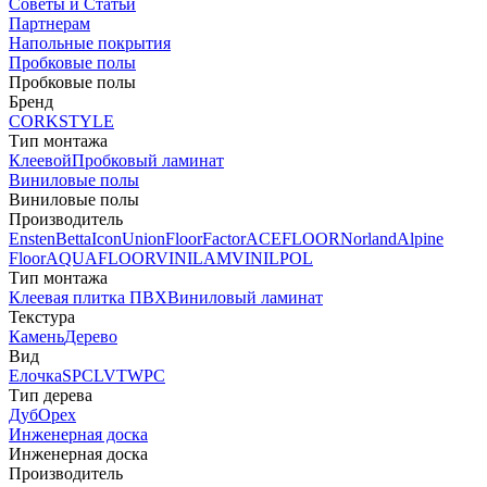
Советы и Статьи
Партнерам
Напольные покрытия
Пробковые полы
Пробковые полы
Бренд
CORKSTYLE
Тип монтажа
Клеевой
Пробковый ламинат
Виниловые полы
Виниловые полы
Производитель
Ensten
Betta
Icon
Union
FloorFactor
ACEFLOOR
Norland
Alpine
Floor
AQUAFLOOR
VINILAM
VINILPOL
Тип монтажа
Клеевая плитка ПВХ
Виниловый ламинат
Текстура
Камень
Дерево
Вид
Елочка
SPC
LVT
WPC
Тип дерева
Дуб
Орех
Инженерная доска
Инженерная доска
Производитель