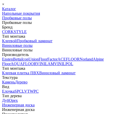
×
Каталог
Напольные покрытия
Пробковые полы
Пробковые полы
Бренд
CORKSTYLE
Тип монтажа
Клеевой
Пробковый ламинат
Виниловые полы
Виниловые полы
Производитель
Ensten
Betta
Icon
Union
FloorFactor
ACEFLOOR
Norland
Alpine
Floor
AQUAFLOOR
VINILAM
VINILPOL
Тип монтажа
Клеевая плитка ПВХ
Виниловый ламинат
Текстура
Камень
Дерево
Вид
Елочка
SPC
LVT
WPC
Тип дерева
Дуб
Орех
Инженерная доска
Инженерная доска