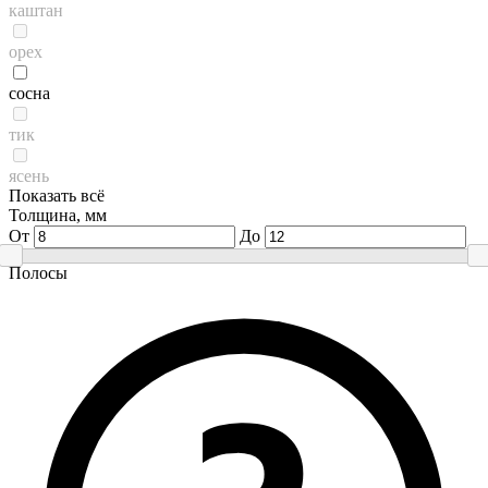
каштан
орех
сосна
тик
ясень
Показать всё
Толщина, мм
От
До
Полосы