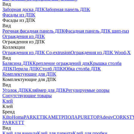
Вид
Заборная доска ДПК
Заборная панель ДПК
Фасады из ДПК
Фасады из ДПК
Вид
Реечная фасадная панель ДПК
Фасадная панель ДПК шип-паз
Ограждения из ДПК
Ограждения из ДПК
Коллекции
Ограждения из ДПК Co-extrusion
Ограждения из ДПК Wood-X
Вид
Балясина ДПК
Крепление ограждений дпк
Крышка столба
ДПК
Перила ДПК
Столб ДПК
Юбка столба ДПК
Комплектующие для ДПК
Комплектующие для ДПК
Вид
Уголок ДПК
Кляймер для ДПК
Регулируемые опоры
Сопутствующие товары
Клей
Клей
Бренд
Kilto
Homa
PARKETIKA
МЕТРПОЛА
PURETOP
Adesiv
CORKST
PARKETT
Вид
Клей для винила
Клей для паркета
Клей для пробки