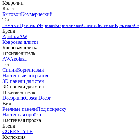
Ковролин
Класс
Бытовой
Коммерческий
Тон
Темный
Цветной
Черный
Коричневый
Синий
Зеленый
Красный
С
Бренд
Apoluza
AW
Ковровая плитка
Ковровая плитка
Производитель
AW
Apoluza
Тон
Синий
Коричневый
Настенные покрытия
3D панели для стен
3D панели для стен
Производитель
Decoplume
Cosca Decor
Вид
Реечные панели
Под покраску
Настенная пробка
Настенная пробка
Бренд
CORKSTYLE
Коллекция