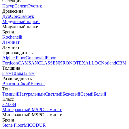
Селекция
Натур
Селект
Рустик
Древесина
Дуб
Орех
Бамбук
Модульный паркет
Модульный паркет
Бренд
Kochanelli
Ламинат
Ламинат
Производитель
Alpine Floor
Greenwald
Floor
Fort
Icon
CAMSAN
CLASSEN
KRONOTEX
ALLOC
Norland
CBM
Толщина
8 мм
10 мм
12 мм
Разновидность
Влагостойкий
Елочка
Тон
Темный
Натуральный
Светлый
Бежевый
Серый
Белый
Класс
32
33
34
Минеральный MSPC ламинат
Минеральный MSPC ламинат
Бренд
Stone Floor
MICODUR