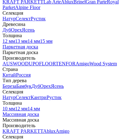
KRAFT PARKETT
Lab Arte
Ablux
Brinel
Gran Parte
Royal
Parket
Alpine Floor
Селекция
Натур
Селект
Рустик
Древесина
Дуб
Орех
Ясень
Толщина
12 мм
13 мм
14 мм
15 мм
Паркетная доска
Паркетная доска
Производитель
AUSWOOD
UPOFLOOR
TENFOR
Amigo
Wood System
Страна
Китай
Россия
Тип дерева
Береза
Бамбук
Дуб
Орех
Ясень
Селекция
Натур
Селект
Кантри
Рустик
Толщина
10 мм
12 мм
14 мм
Массивная доска
Массивная доска
Производитель
KRAFT PARKETT
Ablux
Amigo
Селекция