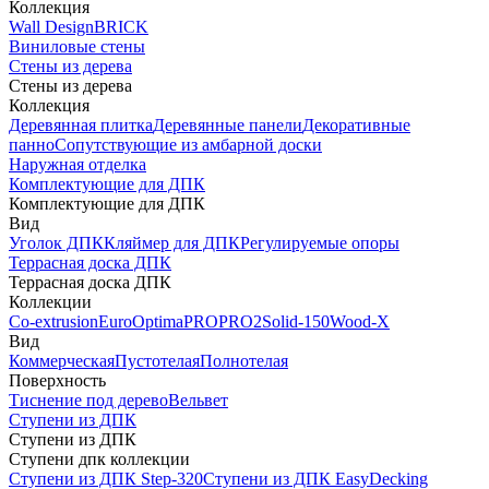
Коллекция
Wall Design
BRICK
Виниловые стены
Стены из дерева
Стены из дерева
Коллекция
Деревянная плитка
Деревянные панели
Декоративные
панно
Сопутствующие из амбарной доски
Наружная отделка
Комплектующие для ДПК
Комплектующие для ДПК
Вид
Уголок ДПК
Кляймер для ДПК
Регулируемые опоры
Террасная доска ДПК
Террасная доска ДПК
Коллекции
Co-extrusion
Euro
Optima
PRO
PRO2
Solid-150
Wood-X
Вид
Коммерческая
Пустотелая
Полнотелая
Поверхность
Тиснение под дерево
Вельвет
Ступени из ДПК
Ступени из ДПК
Ступени дпк коллекции
Ступени из ДПК Step-320
Ступени из ДПК EasyDecking