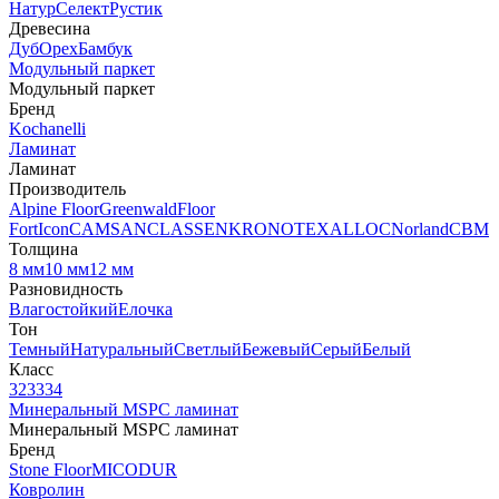
Натур
Селект
Рустик
Древесина
Дуб
Орех
Бамбук
Модульный паркет
Модульный паркет
Бренд
Kochanelli
Ламинат
Ламинат
Производитель
Alpine Floor
Greenwald
Floor
Fort
Icon
CAMSAN
CLASSEN
KRONOTEX
ALLOC
Norland
CBM
Толщина
8 мм
10 мм
12 мм
Разновидность
Влагостойкий
Елочка
Тон
Темный
Натуральный
Светлый
Бежевый
Серый
Белый
Класс
32
33
34
Минеральный MSPC ламинат
Минеральный MSPC ламинат
Бренд
Stone Floor
MICODUR
Ковролин