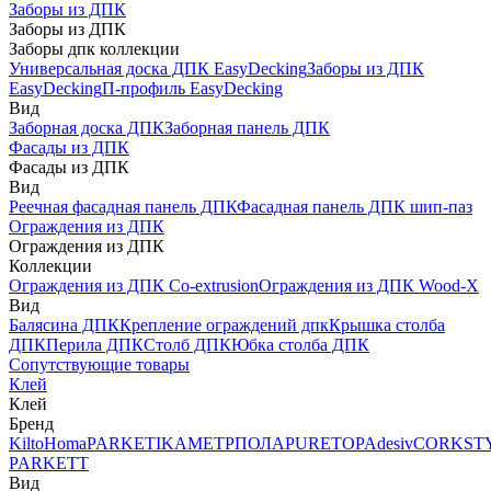
Заборы из ДПК
Заборы из ДПК
Заборы дпк коллекции
Универсальная доска ДПК EasyDecking
Заборы из ДПК
EasyDecking
П-профиль EasyDecking
Вид
Заборная доска ДПК
Заборная панель ДПК
Фасады из ДПК
Фасады из ДПК
Вид
Реечная фасадная панель ДПК
Фасадная панель ДПК шип-паз
Ограждения из ДПК
Ограждения из ДПК
Коллекции
Ограждения из ДПК Co-extrusion
Ограждения из ДПК Wood-X
Вид
Балясина ДПК
Крепление ограждений дпк
Крышка столба
ДПК
Перила ДПК
Столб ДПК
Юбка столба ДПК
Сопутствующие товары
Клей
Клей
Бренд
Kilto
Homa
PARKETIKA
МЕТРПОЛА
PURETOP
Adesiv
CORKST
PARKETT
Вид