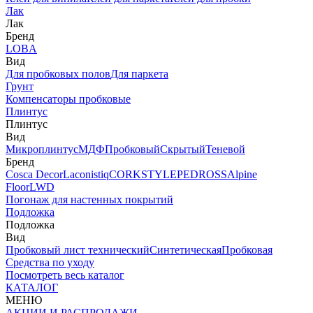
Лак
Лак
Бренд
LOBA
Вид
Для пробковых полов
Для паркета
Грунт
Компенсаторы пробковые
Плинтус
Плинтус
Вид
Микроплинтус
МДФ
Пробковый
Скрытый
Теневой
Бренд
Cosca Decor
Laconistiq
CORKSTYLE
PEDROSS
Alpine
Floor
LWD
Погонаж для настенных покрытий
Подложка
Подложка
Вид
Пробковый лист технический
Синтетическая
Пробковая
Средства по уходу
Посмотреть весь каталог
КАТАЛОГ
МЕНЮ
АКЦИИ И РАСПРОДАЖИ