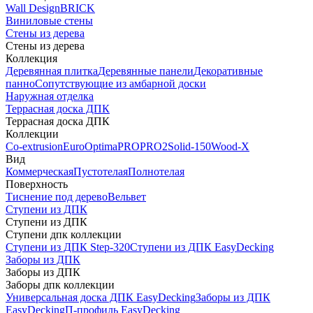
Wall Design
BRICK
Виниловые стены
Стены из дерева
Стены из дерева
Коллекция
Деревянная плитка
Деревянные панели
Декоративные
панно
Сопутствующие из амбарной доски
Наружная отделка
Террасная доска ДПК
Террасная доска ДПК
Коллекции
Co-extrusion
Euro
Optima
PRO
PRO2
Solid-150
Wood-X
Вид
Коммерческая
Пустотелая
Полнотелая
Поверхность
Тиснение под дерево
Вельвет
Ступени из ДПК
Ступени из ДПК
Ступени дпк коллекции
Ступени из ДПК Step-320
Ступени из ДПК EasyDecking
Заборы из ДПК
Заборы из ДПК
Заборы дпк коллекции
Универсальная доска ДПК EasyDecking
Заборы из ДПК
EasyDecking
П-профиль EasyDecking