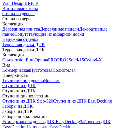
Wall Design
BRICK
Виниловые стены
Стены из дерева
Стены из дерева
Коллекция
Деревянная плитка
Деревянные панели
Декоративные
панно
Сопутствующие из амбарной доски
Наружная отделка
Террасная доска ДПК
Террасная доска ДПК
Коллекции
Co-extrusion
Euro
Optima
PRO
PRO2
Solid-150
Wood-X
Вид
Коммерческая
Пустотелая
Полнотелая
Поверхность
Тиснение под дерево
Вельвет
Ступени из ДПК
Ступени из ДПК
Ступени дпк коллекции
Ступени из ДПК Step-320
Ступени из ДПК EasyDecking
Заборы из ДПК
Заборы из ДПК
Заборы дпк коллекции
Универсальная доска ДПК EasyDecking
Заборы из ДПК
EasyDecking
П-профиль EasyDecking