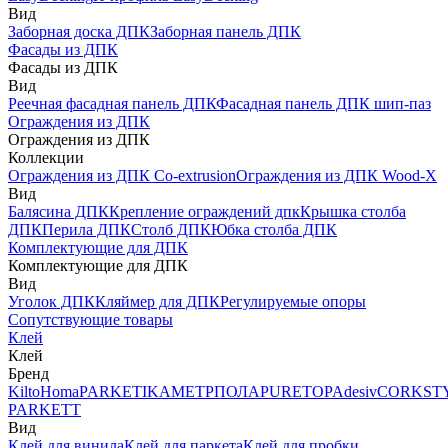
Вид
Заборная доска ДПК
Заборная панель ДПК
Фасады из ДПК
Фасады из ДПК
Вид
Реечная фасадная панель ДПК
Фасадная панель ДПК шип-паз
Ограждения из ДПК
Ограждения из ДПК
Коллекции
Ограждения из ДПК Co-extrusion
Ограждения из ДПК Wood-X
Вид
Балясина ДПК
Крепление ограждений дпк
Крышка столба
ДПК
Перила ДПК
Столб ДПК
Юбка столба ДПК
Комплектующие для ДПК
Комплектующие для ДПК
Вид
Уголок ДПК
Кляймер для ДПК
Регулируемые опоры
Сопутствующие товары
Клей
Клей
Бренд
Kilto
Homa
PARKETIKA
МЕТРПОЛА
PURETOP
Adesiv
CORKST
PARKETT
Вид
Клей для винила
Клей для паркета
Клей для пробки