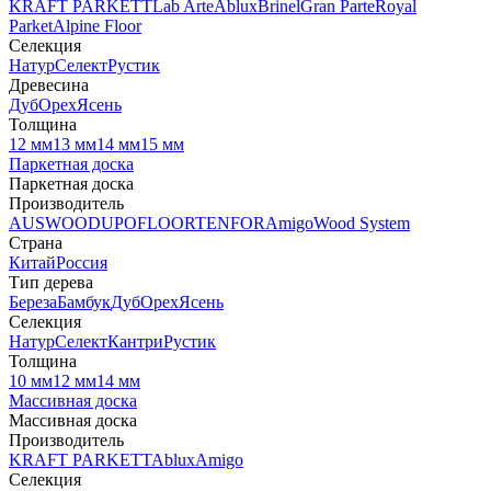
KRAFT PARKETT
Lab Arte
Ablux
Brinel
Gran Parte
Royal
Parket
Alpine Floor
Селекция
Натур
Селект
Рустик
Древесина
Дуб
Орех
Ясень
Толщина
12 мм
13 мм
14 мм
15 мм
Паркетная доска
Паркетная доска
Производитель
AUSWOOD
UPOFLOOR
TENFOR
Amigo
Wood System
Страна
Китай
Россия
Тип дерева
Береза
Бамбук
Дуб
Орех
Ясень
Селекция
Натур
Селект
Кантри
Рустик
Толщина
10 мм
12 мм
14 мм
Массивная доска
Массивная доска
Производитель
KRAFT PARKETT
Ablux
Amigo
Селекция