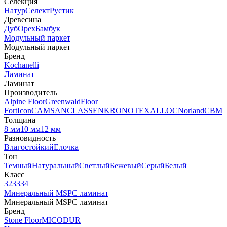
Селекция
Натур
Селект
Рустик
Древесина
Дуб
Орех
Бамбук
Модульный паркет
Модульный паркет
Бренд
Kochanelli
Ламинат
Ламинат
Производитель
Alpine Floor
Greenwald
Floor
Fort
Icon
CAMSAN
CLASSEN
KRONOTEX
ALLOC
Norland
CBM
Толщина
8 мм
10 мм
12 мм
Разновидность
Влагостойкий
Елочка
Тон
Темный
Натуральный
Светлый
Бежевый
Серый
Белый
Класс
32
33
34
Минеральный MSPC ламинат
Минеральный MSPC ламинат
Бренд
Stone Floor
MICODUR