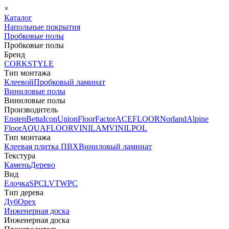
×
Каталог
Напольные покрытия
Пробковые полы
Пробковые полы
Бренд
CORKSTYLE
Тип монтажа
Клеевой
Пробковый ламинат
Виниловые полы
Виниловые полы
Производитель
Ensten
Betta
Icon
Union
FloorFactor
ACEFLOOR
Norland
Alpine
Floor
AQUAFLOOR
VINILAM
VINILPOL
Тип монтажа
Клеевая плитка ПВХ
Виниловый ламинат
Текстура
Камень
Дерево
Вид
Елочка
SPC
LVT
WPC
Тип дерева
Дуб
Орех
Инженерная доска
Инженерная доска