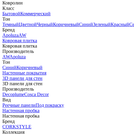
Ковролин
Класс
Бытовой
Коммерческий
Тон
Темный
Цветной
Черный
Коричневый
Синий
Зеленый
Красный
С
Бренд
Apoluza
AW
Ковровая плитка
Ковровая плитка
Производитель
AW
Apoluza
Тон
Синий
Коричневый
Настенные покрытия
3D панели для стен
3D панели для стен
Производитель
Decoplume
Cosca Decor
Вид
Реечные панели
Под покраску
Настенная пробка
Настенная пробка
Бренд
CORKSTYLE
Коллекция