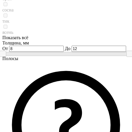
сосна
тик
ясень
Показать всё
Толщина, мм
От
До
Полосы