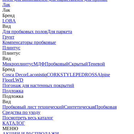
Лак
Лак
Бренд
LOBA
Вид
Для пробковых полов
Для паркета
Грунт
Компенсаторы пробковые
Плинтус
Плинтус
Вид
Микроплинтус
МДФ
Пробковый
Скрытый
Теневой
Бренд
Cosca Decor
Laconistiq
CORKSTYLE
PEDROSS
Alpine
Floor
LWD
Погонаж для настенных покрытий
Подложка
Подложка
Вид
Пробковый лист технический
Синтетическая
Пробковая
Средства по уходу
Посмотреть весь каталог
КАТАЛОГ
МЕНЮ
АКЦИИ И РАСПРОДАЖИ