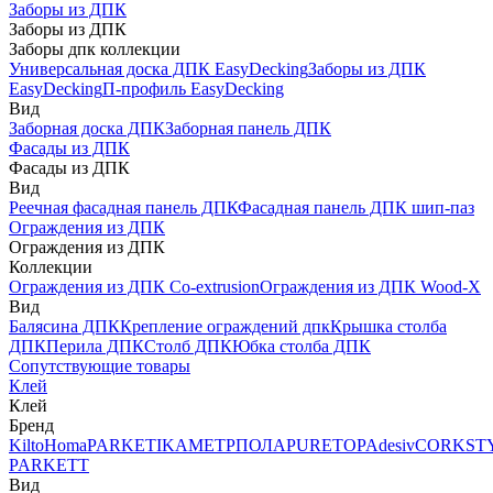
Заборы из ДПК
Заборы из ДПК
Заборы дпк коллекции
Универсальная доска ДПК EasyDecking
Заборы из ДПК
EasyDecking
П-профиль EasyDecking
Вид
Заборная доска ДПК
Заборная панель ДПК
Фасады из ДПК
Фасады из ДПК
Вид
Реечная фасадная панель ДПК
Фасадная панель ДПК шип-паз
Ограждения из ДПК
Ограждения из ДПК
Коллекции
Ограждения из ДПК Co-extrusion
Ограждения из ДПК Wood-X
Вид
Балясина ДПК
Крепление ограждений дпк
Крышка столба
ДПК
Перила ДПК
Столб ДПК
Юбка столба ДПК
Сопутствующие товары
Клей
Клей
Бренд
Kilto
Homa
PARKETIKA
МЕТРПОЛА
PURETOP
Adesiv
CORKST
PARKETT
Вид