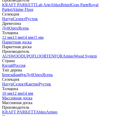
Производитель
KRAFT PARKETT
Lab Arte
Ablux
Brinel
Gran Parte
Royal
Parket
Alpine Floor
Селекция
Натур
Селект
Рустик
Древесина
Дуб
Орех
Ясень
Толщина
12 мм
13 мм
14 мм
15 мм
Паркетная доска
Паркетная доска
Производитель
AUSWOOD
UPOFLOOR
TENFOR
Amigo
Wood System
Страна
Китай
Россия
Тип дерева
Береза
Бамбук
Дуб
Орех
Ясень
Селекция
Натур
Селект
Кантри
Рустик
Толщина
10 мм
12 мм
14 мм
Массивная доска
Массивная доска
Производитель
KRAFT PARKETT
Ablux
Amigo