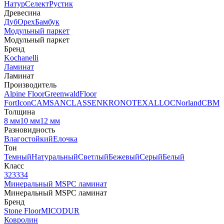
Натур
Селект
Рустик
Древесина
Дуб
Орех
Бамбук
Модульный паркет
Модульный паркет
Бренд
Kochanelli
Ламинат
Ламинат
Производитель
Alpine Floor
Greenwald
Floor
Fort
Icon
CAMSAN
CLASSEN
KRONOTEX
ALLOC
Norland
CBM
Толщина
8 мм
10 мм
12 мм
Разновидность
Влагостойкий
Елочка
Тон
Темный
Натуральный
Светлый
Бежевый
Серый
Белый
Класс
32
33
34
Минеральный MSPC ламинат
Минеральный MSPC ламинат
Бренд
Stone Floor
MICODUR
Ковролин