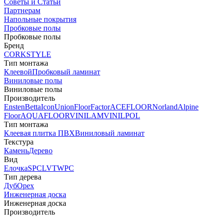
Советы и Статьи
Партнерам
Напольные покрытия
Пробковые полы
Пробковые полы
Бренд
CORKSTYLE
Тип монтажа
Клеевой
Пробковый ламинат
Виниловые полы
Виниловые полы
Производитель
Ensten
Betta
Icon
Union
FloorFactor
ACEFLOOR
Norland
Alpine
Floor
AQUAFLOOR
VINILAM
VINILPOL
Тип монтажа
Клеевая плитка ПВХ
Виниловый ламинат
Текстура
Камень
Дерево
Вид
Елочка
SPC
LVT
WPC
Тип дерева
Дуб
Орех
Инженерная доска
Инженерная доска
Производитель