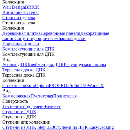
Коллекция
Wall Design
BRICK
Виниловые стены
Стены из дерева
Стены из дерева
Коллекция
Деревянная плитка
Деревянные панели
Декоративные
панно
Сопутствующие из амбарной доски
Наружная отделка
Комплектующие для ДПК
Комплектующие для ДПК
Вид
Уголок ДПК
Кляймер для ДПК
Регулируемые опоры
Террасная доска ДПК
Террасная доска ДПК
Коллекции
Co-extrusion
Euro
Optima
PRO
PRO2
Solid-150
Wood-X
Вид
Коммерческая
Пустотелая
Полнотелая
Поверхность
Тиснение под дерево
Вельвет
Ступени из ДПК
Ступени из ДПК
Ступени дпк коллекции
Ступени из ДПК Step-320
Ступени из ДПК EasyDecking