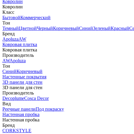
Ковролин
Ковролин
Класс
Бытовой
Коммерческий
Тон
Темный
Цветной
Черный
Коричневый
Синий
Зеленый
Красный
С
Бренд
Apoluza
AW
Ковровая плитка
Ковровая плитка
Производитель
AW
Apoluza
Тон
Синий
Коричневый
Настенные покрытия
3D панели для стен
3D панели для стен
Производитель
Decoplume
Cosca Decor
Вид
Реечные панели
Под покраску
Настенная пробка
Настенная пробка
Бренд
CORKSTYLE