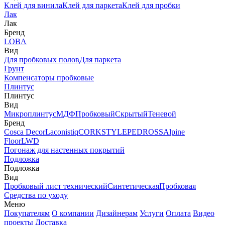
Клей для винила
Клей для паркета
Клей для пробки
Лак
Лак
Бренд
LOBA
Вид
Для пробковых полов
Для паркета
Грунт
Компенсаторы пробковые
Плинтус
Плинтус
Вид
Микроплинтус
МДФ
Пробковый
Скрытый
Теневой
Бренд
Cosca Decor
Laconistiq
CORKSTYLE
PEDROSS
Alpine
Floor
LWD
Погонаж для настенных покрытий
Подложка
Подложка
Вид
Пробковый лист технический
Синтетическая
Пробковая
Средства по уходу
Меню
Покупателям
О компании
Дизайнерам
Услуги
Оплата
Видео
проекты
Доставка