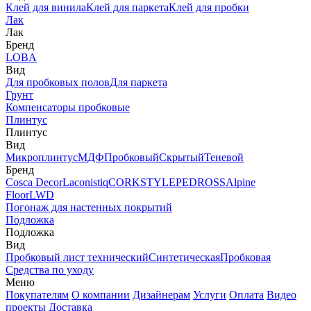
Клей для винила
Клей для паркета
Клей для пробки
Лак
Лак
Бренд
LOBA
Вид
Для пробковых полов
Для паркета
Грунт
Компенсаторы пробковые
Плинтус
Плинтус
Вид
Микроплинтус
МДФ
Пробковый
Скрытый
Теневой
Бренд
Cosca Decor
Laconistiq
CORKSTYLE
PEDROSS
Alpine
Floor
LWD
Погонаж для настенных покрытий
Подложка
Подложка
Вид
Пробковый лист технический
Синтетическая
Пробковая
Средства по уходу
Меню
Покупателям
О компании
Дизайнерам
Услуги
Оплата
Видео
проекты
Доставка