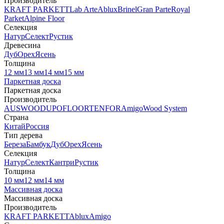
Производитель
KRAFT PARKETT
Lab Arte
Ablux
Brinel
Gran Parte
Royal
Parket
Alpine Floor
Селекция
Натур
Селект
Рустик
Древесина
Дуб
Орех
Ясень
Толщина
12 мм
13 мм
14 мм
15 мм
Паркетная доска
Паркетная доска
Производитель
AUSWOOD
UPOFLOOR
TENFOR
Amigo
Wood System
Страна
Китай
Россия
Тип дерева
Береза
Бамбук
Дуб
Орех
Ясень
Селекция
Натур
Селект
Кантри
Рустик
Толщина
10 мм
12 мм
14 мм
Массивная доска
Массивная доска
Производитель
KRAFT PARKETT
Ablux
Amigo