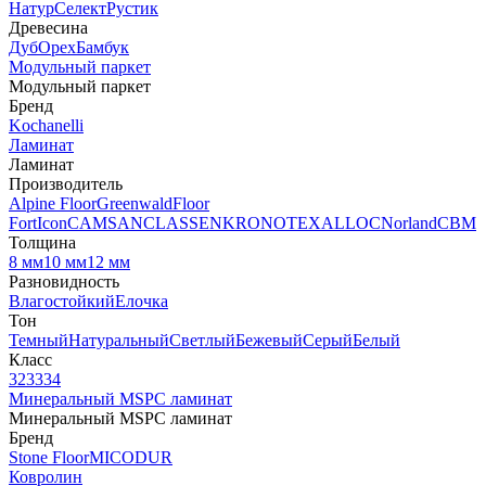
Натур
Селект
Рустик
Древесина
Дуб
Орех
Бамбук
Модульный паркет
Модульный паркет
Бренд
Kochanelli
Ламинат
Ламинат
Производитель
Alpine Floor
Greenwald
Floor
Fort
Icon
CAMSAN
CLASSEN
KRONOTEX
ALLOC
Norland
CBM
Толщина
8 мм
10 мм
12 мм
Разновидность
Влагостойкий
Елочка
Тон
Темный
Натуральный
Светлый
Бежевый
Серый
Белый
Класс
32
33
34
Минеральный MSPC ламинат
Минеральный MSPC ламинат
Бренд
Stone Floor
MICODUR
Ковролин