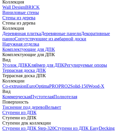
Коллекция
Wall Design
BRICK
Виниловые стены
Стены из дерева
Стены из дерева
Коллекция
Деревянная плитка
Деревянные панели
Декоративные
панно
Сопутствующие из амбарной доски
Наружная отделка
Комплектующие для ДПК
Комплектующие для ДПК
Вид
Уголок ДПК
Кляймер для ДПК
Регулируемые опоры
Террасная доска ДПК
Террасная доска ДПК
Коллекции
Co-extrusion
Euro
Optima
PRO
PRO2
Solid-150
Wood-X
Вид
Коммерческая
Пустотелая
Полнотелая
Поверхность
Тиснение под дерево
Вельвет
Ступени из ДПК
Ступени из ДПК
Ступени дпк коллекции
Ступени из ДПК Step-320
Ступени из ДПК EasyDecking