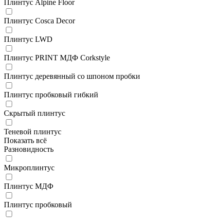
Плинтус Alpine Floor
Плинтус Cosca Decor
Плинтус LWD
Плинтус PRINT МДФ Corkstyle
Плинтус деревянный со шпоном пробки
Плинтус пробковый гибкий
Скрытый плинтус
Теневой плинтус
Показать всё
Разновидность
Микроплинтус
Плинтус МДФ
Плинтус пробковый