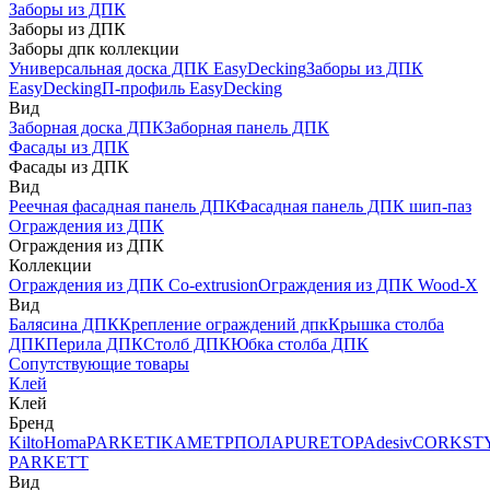
Заборы из ДПК
Заборы из ДПК
Заборы дпк коллекции
Универсальная доска ДПК EasyDecking
Заборы из ДПК
EasyDecking
П-профиль EasyDecking
Вид
Заборная доска ДПК
Заборная панель ДПК
Фасады из ДПК
Фасады из ДПК
Вид
Реечная фасадная панель ДПК
Фасадная панель ДПК шип-паз
Ограждения из ДПК
Ограждения из ДПК
Коллекции
Ограждения из ДПК Co-extrusion
Ограждения из ДПК Wood-X
Вид
Балясина ДПК
Крепление ограждений дпк
Крышка столба
ДПК
Перила ДПК
Столб ДПК
Юбка столба ДПК
Сопутствующие товары
Клей
Клей
Бренд
Kilto
Homa
PARKETIKA
МЕТРПОЛА
PURETOP
Adesiv
CORKST
PARKETT
Вид