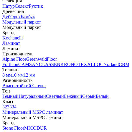
Селекция
Натур
Селект
Рустик
Древесина
Дуб
Орех
Бамбук
Модульный паркет
Модульный паркет
Бренд
Kochanelli
Ламинат
Ламинат
Производитель
Alpine Floor
Greenwald
Floor
Fort
Icon
CAMSAN
CLASSEN
KRONOTEX
ALLOC
Norland
CBM
Толщина
8 мм
10 мм
12 мм
Разновидность
Влагостойкий
Елочка
Тон
Темный
Натуральный
Светлый
Бежевый
Серый
Белый
Класс
32
33
34
Минеральный MSPC ламинат
Минеральный MSPC ламинат
Бренд
Stone Floor
MICODUR