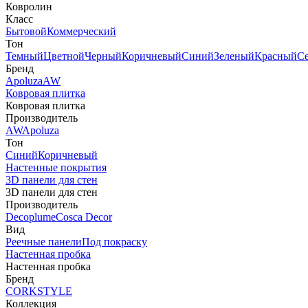
Ковролин
Класс
Бытовой
Коммерческий
Тон
Темный
Цветной
Черный
Коричневый
Синий
Зеленый
Красный
С
Бренд
Apoluza
AW
Ковровая плитка
Ковровая плитка
Производитель
AW
Apoluza
Тон
Синий
Коричневый
Настенные покрытия
3D панели для стен
3D панели для стен
Производитель
Decoplume
Cosca Decor
Вид
Реечные панели
Под покраску
Настенная пробка
Настенная пробка
Бренд
CORKSTYLE
Коллекция