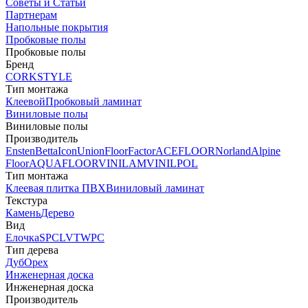
Советы и Статьи
Партнерам
Напольные покрытия
Пробковые полы
Пробковые полы
Бренд
CORKSTYLE
Тип монтажа
Клеевой
Пробковый ламинат
Виниловые полы
Виниловые полы
Производитель
Ensten
Betta
Icon
Union
FloorFactor
ACEFLOOR
Norland
Alpine
Floor
AQUAFLOOR
VINILAM
VINILPOL
Тип монтажа
Клеевая плитка ПВХ
Виниловый ламинат
Текстура
Камень
Дерево
Вид
Елочка
SPC
LVT
WPC
Тип дерева
Дуб
Орех
Инженерная доска
Инженерная доска
Производитель