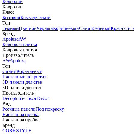
Ковролин
Ковролин
Класс
Бытовой
Коммерческий
Тон
Темный
Цветной
Черный
Коричневый
Синий
Зеленый
Красный
С
Бренд
Apoluza
AW
Ковровая плитка
Ковровая плитка
Производитель
AW
Apoluza
Тон
Синий
Коричневый
Настенные покрытия
3D панели для стен
3D панели для стен
Производитель
Decoplume
Cosca Decor
Вид
Реечные панели
Под покраску
Настенная пробка
Настенная пробка
Бренд
CORKSTYLE