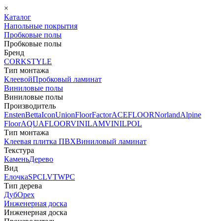
×
Каталог
Напольные покрытия
Пробковые полы
Пробковые полы
Бренд
CORKSTYLE
Тип монтажа
Клеевой
Пробковый ламинат
Виниловые полы
Виниловые полы
Производитель
Ensten
Betta
Icon
Union
FloorFactor
ACEFLOOR
Norland
Alpine
Floor
AQUAFLOOR
VINILAM
VINILPOL
Тип монтажа
Клеевая плитка ПВХ
Виниловый ламинат
Текстура
Камень
Дерево
Вид
Елочка
SPC
LVT
WPC
Тип дерева
Дуб
Орех
Инженерная доска
Инженерная доска