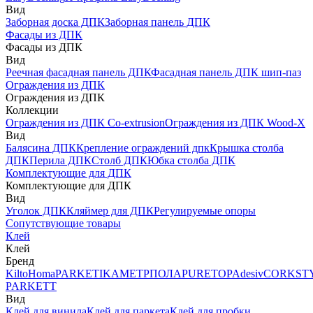
Вид
Заборная доска ДПК
Заборная панель ДПК
Фасады из ДПК
Фасады из ДПК
Вид
Реечная фасадная панель ДПК
Фасадная панель ДПК шип-паз
Ограждения из ДПК
Ограждения из ДПК
Коллекции
Ограждения из ДПК Co-extrusion
Ограждения из ДПК Wood-X
Вид
Балясина ДПК
Крепление ограждений дпк
Крышка столба
ДПК
Перила ДПК
Столб ДПК
Юбка столба ДПК
Комплектующие для ДПК
Комплектующие для ДПК
Вид
Уголок ДПК
Кляймер для ДПК
Регулируемые опоры
Сопутствующие товары
Клей
Клей
Бренд
Kilto
Homa
PARKETIKA
МЕТРПОЛА
PURETOP
Adesiv
CORKST
PARKETT
Вид
Клей для винила
Клей для паркета
Клей для пробки