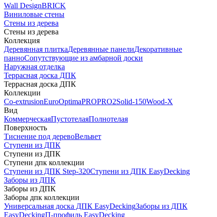
Wall Design
BRICK
Виниловые стены
Стены из дерева
Стены из дерева
Коллекция
Деревянная плитка
Деревянные панели
Декоративные
панно
Сопутствующие из амбарной доски
Наружная отделка
Террасная доска ДПК
Террасная доска ДПК
Коллекции
Co-extrusion
Euro
Optima
PRO
PRO2
Solid-150
Wood-X
Вид
Коммерческая
Пустотелая
Полнотелая
Поверхность
Тиснение под дерево
Вельвет
Ступени из ДПК
Ступени из ДПК
Ступени дпк коллекции
Ступени из ДПК Step-320
Ступени из ДПК EasyDecking
Заборы из ДПК
Заборы из ДПК
Заборы дпк коллекции
Универсальная доска ДПК EasyDecking
Заборы из ДПК
EasyDecking
П-профиль EasyDecking