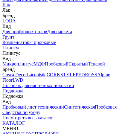
Лак
Лак
Бренд
LOBA
Вид
Для пробковых полов
Для паркета
Грунт
Компенсаторы пробковые
Плинтус
Плинтус
Вид
Микроплинтус
МДФ
Пробковый
Скрытый
Теневой
Бренд
Cosca Decor
Laconistiq
CORKSTYLE
PEDROSS
Alpine
Floor
LWD
Погонаж для настенных покрытий
Подложка
Подложка
Вид
Пробковый лист технический
Синтетическая
Пробковая
Средства по уходу
Посмотреть весь каталог
КАТАЛОГ
МЕНЮ
АКЦИИ И РАСПРОДАЖИ