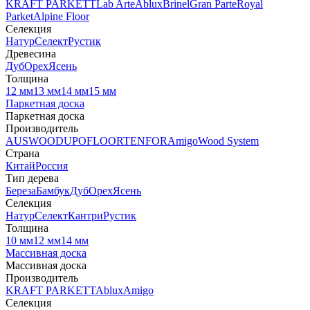
KRAFT PARKETT
Lab Arte
Ablux
Brinel
Gran Parte
Royal
Parket
Alpine Floor
Селекция
Натур
Селект
Рустик
Древесина
Дуб
Орех
Ясень
Толщина
12 мм
13 мм
14 мм
15 мм
Паркетная доска
Паркетная доска
Производитель
AUSWOOD
UPOFLOOR
TENFOR
Amigo
Wood System
Страна
Китай
Россия
Тип дерева
Береза
Бамбук
Дуб
Орех
Ясень
Селекция
Натур
Селект
Кантри
Рустик
Толщина
10 мм
12 мм
14 мм
Массивная доска
Массивная доска
Производитель
KRAFT PARKETT
Ablux
Amigo
Селекция