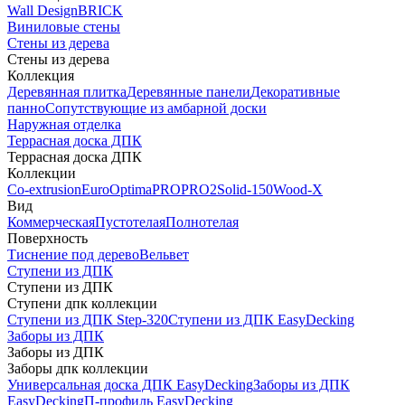
Wall Design
BRICK
Виниловые стены
Стены из дерева
Стены из дерева
Коллекция
Деревянная плитка
Деревянные панели
Декоративные
панно
Сопутствующие из амбарной доски
Наружная отделка
Террасная доска ДПК
Террасная доска ДПК
Коллекции
Co-extrusion
Euro
Optima
PRO
PRO2
Solid-150
Wood-X
Вид
Коммерческая
Пустотелая
Полнотелая
Поверхность
Тиснение под дерево
Вельвет
Ступени из ДПК
Ступени из ДПК
Ступени дпк коллекции
Ступени из ДПК Step-320
Ступени из ДПК EasyDecking
Заборы из ДПК
Заборы из ДПК
Заборы дпк коллекции
Универсальная доска ДПК EasyDecking
Заборы из ДПК
EasyDecking
П-профиль EasyDecking