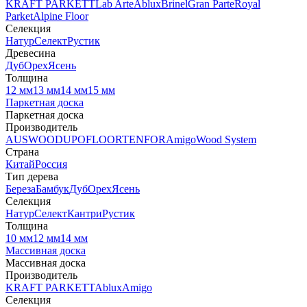
KRAFT PARKETT
Lab Arte
Ablux
Brinel
Gran Parte
Royal
Parket
Alpine Floor
Селекция
Натур
Селект
Рустик
Древесина
Дуб
Орех
Ясень
Толщина
12 мм
13 мм
14 мм
15 мм
Паркетная доска
Паркетная доска
Производитель
AUSWOOD
UPOFLOOR
TENFOR
Amigo
Wood System
Страна
Китай
Россия
Тип дерева
Береза
Бамбук
Дуб
Орех
Ясень
Селекция
Натур
Селект
Кантри
Рустик
Толщина
10 мм
12 мм
14 мм
Массивная доска
Массивная доска
Производитель
KRAFT PARKETT
Ablux
Amigo
Селекция