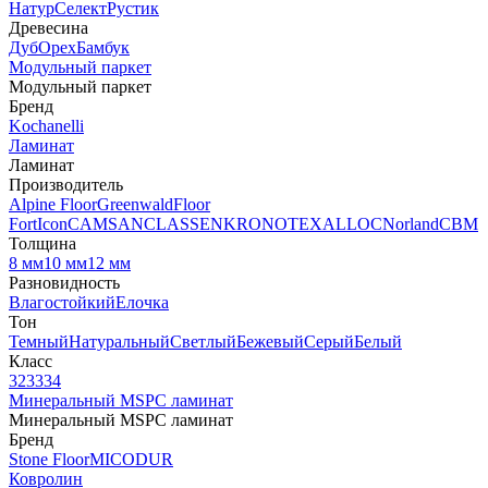
Натур
Селект
Рустик
Древесина
Дуб
Орех
Бамбук
Модульный паркет
Модульный паркет
Бренд
Kochanelli
Ламинат
Ламинат
Производитель
Alpine Floor
Greenwald
Floor
Fort
Icon
CAMSAN
CLASSEN
KRONOTEX
ALLOC
Norland
CBM
Толщина
8 мм
10 мм
12 мм
Разновидность
Влагостойкий
Елочка
Тон
Темный
Натуральный
Светлый
Бежевый
Серый
Белый
Класс
32
33
34
Минеральный MSPC ламинат
Минеральный MSPC ламинат
Бренд
Stone Floor
MICODUR
Ковролин