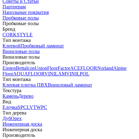
Советы и Статьи
Партнерам
Напольные покрытия
Пробковые полы
Пробковые полы
Бренд
CORKSTYLE
Тип монтажа
Клеевой
Пробковый ламинат
Виниловые полы
Виниловые полы
Производитель
Ensten
Betta
Icon
Union
FloorFactor
ACEFLOOR
Norland
Alpine
Floor
AQUAFLOOR
VINILAM
VINILPOL
Тип монтажа
Клеевая плитка ПВХ
Виниловый ламинат
Текстура
Камень
Дерево
Вид
Елочка
SPC
LVT
WPC
Тип дерева
Дуб
Орех
Инженерная доска
Инженерная доска
Производитель