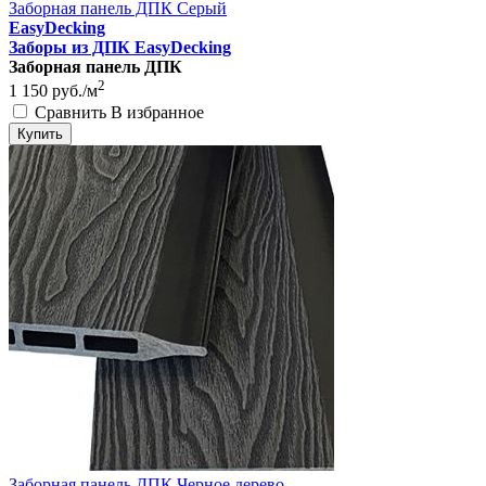
Заборная панель ДПК Серый
EasyDecking
Заборы из ДПК EasyDecking
Заборная панель ДПК
2
1 150
руб./м
Сравнить
В избранное
Купить
Заборная панель ДПК Черное дерево