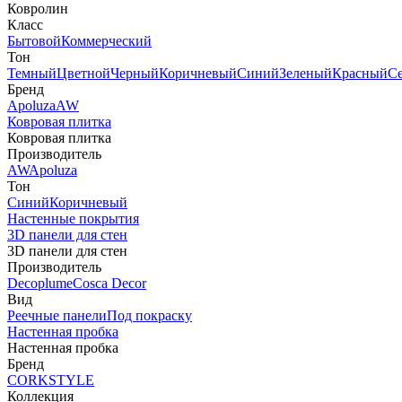
Ковролин
Класс
Бытовой
Коммерческий
Тон
Темный
Цветной
Черный
Коричневый
Синий
Зеленый
Красный
С
Бренд
Apoluza
AW
Ковровая плитка
Ковровая плитка
Производитель
AW
Apoluza
Тон
Синий
Коричневый
Настенные покрытия
3D панели для стен
3D панели для стен
Производитель
Decoplume
Cosca Decor
Вид
Реечные панели
Под покраску
Настенная пробка
Настенная пробка
Бренд
CORKSTYLE
Коллекция