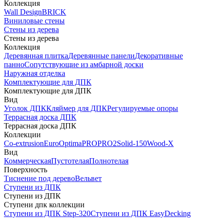
Коллекция
Wall Design
BRICK
Виниловые стены
Стены из дерева
Стены из дерева
Коллекция
Деревянная плитка
Деревянные панели
Декоративные
панно
Сопутствующие из амбарной доски
Наружная отделка
Комплектующие для ДПК
Комплектующие для ДПК
Вид
Уголок ДПК
Кляймер для ДПК
Регулируемые опоры
Террасная доска ДПК
Террасная доска ДПК
Коллекции
Co-extrusion
Euro
Optima
PRO
PRO2
Solid-150
Wood-X
Вид
Коммерческая
Пустотелая
Полнотелая
Поверхность
Тиснение под дерево
Вельвет
Ступени из ДПК
Ступени из ДПК
Ступени дпк коллекции
Ступени из ДПК Step-320
Ступени из ДПК EasyDecking