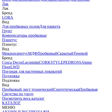
Лак
Лак
Бренд
LOBA
Вид
Для пробковых полов
Для паркета
Грунт
Компенсаторы пробковые
Плинтус
Плинтус
Вид
Микроплинтус
МДФ
Пробковый
Скрытый
Теневой
Бренд
Cosca Decor
Laconistiq
CORKSTYLE
PEDROSS
Alpine
Floor
LWD
Погонаж для настенных покрытий
Подложка
Подложка
Вид
Пробковый лист технический
Синтетическая
Пробковая
Средства по уходу
Посмотреть весь каталог
КАТАЛОГ
МЕНЮ
АКЦИИ И РАСПРОДАЖИ