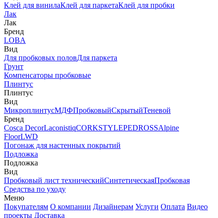
Клей для винила
Клей для паркета
Клей для пробки
Лак
Лак
Бренд
LOBA
Вид
Для пробковых полов
Для паркета
Грунт
Компенсаторы пробковые
Плинтус
Плинтус
Вид
Микроплинтус
МДФ
Пробковый
Скрытый
Теневой
Бренд
Cosca Decor
Laconistiq
CORKSTYLE
PEDROSS
Alpine
Floor
LWD
Погонаж для настенных покрытий
Подложка
Подложка
Вид
Пробковый лист технический
Синтетическая
Пробковая
Средства по уходу
Меню
Покупателям
О компании
Дизайнерам
Услуги
Оплата
Видео
проекты
Доставка