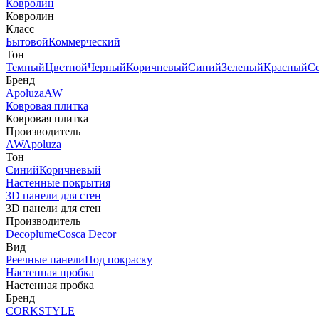
Ковролин
Ковролин
Класс
Бытовой
Коммерческий
Тон
Темный
Цветной
Черный
Коричневый
Синий
Зеленый
Красный
С
Бренд
Apoluza
AW
Ковровая плитка
Ковровая плитка
Производитель
AW
Apoluza
Тон
Синий
Коричневый
Настенные покрытия
3D панели для стен
3D панели для стен
Производитель
Decoplume
Cosca Decor
Вид
Реечные панели
Под покраску
Настенная пробка
Настенная пробка
Бренд
CORKSTYLE