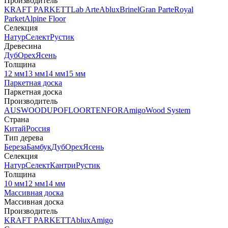
Производитель
KRAFT PARKETT
Lab Arte
Ablux
Brinel
Gran Parte
Royal
Parket
Alpine Floor
Селекция
Натур
Селект
Рустик
Древесина
Дуб
Орех
Ясень
Толщина
12 мм
13 мм
14 мм
15 мм
Паркетная доска
Паркетная доска
Производитель
AUSWOOD
UPOFLOOR
TENFOR
Amigo
Wood System
Страна
Китай
Россия
Тип дерева
Береза
Бамбук
Дуб
Орех
Ясень
Селекция
Натур
Селект
Кантри
Рустик
Толщина
10 мм
12 мм
14 мм
Массивная доска
Массивная доска
Производитель
KRAFT PARKETT
Ablux
Amigo