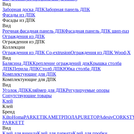
Вид
Заборная доска ДПК
Заборная панель ДПК
Фасады из ДПК
Фасады из ДПК
Вид
Реечная фасадная панель ДПК
Фасадная панель ДПК шип-паз
Ограждения из ДПК
Ограждения из ДПК
Коллекции
Ограждения из ДПК Co-extrusion
Ограждения из ДПК Wood-X
Вид
Балясина ДПК
Крепление ограждений дпк
Крышка столба
ДПК
Перила ДПК
Столб ДПК
Юбка столба ДПК
Комплектующие для ДПК
Комплектующие для ДПК
Вид
Уголок ДПК
Кляймер для ДПК
Регулируемые опоры
Сопутствующие товары
Клей
Клей
Бренд
Kilto
Homa
PARKETIKA
МЕТРПОЛА
PURETOP
Adesiv
CORKST
PARKETT
Вид
Клей для винила
Клей для паркета
Клей для пробки