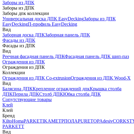
Заборы из ДПК
Заборы из ДПК
Заборы дпк коллекции
Универсальная доска ДПК EasyDecking
Заборы из ДПК
EasyDecking
П-профиль EasyDecking
Вид
Заборная доска ДПК
Заборная панель ДПК
Фасады из ДПК
Фасады из ДПК
Вид
Реечная фасадная панель ДПК
Фасадная панель ДПК шип-паз
Ограждения из ДПК
Ограждения из ДПК
Коллекции
Ограждения из ДПК Co-extrusion
Ограждения из ДПК Wood-X
Вид
Балясина ДПК
Крепление ограждений дпк
Крышка столба
ДПК
Перила ДПК
Столб ДПК
Юбка столба ДПК
Сопутствующие товары
Клей
Клей
Бренд
Kilto
Homa
PARKETIKA
МЕТРПОЛА
PURETOP
Adesiv
CORKST
PARKETT
Вид