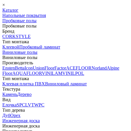
×
Каталог
Напольные покрытия
Пробковые полы
Пробковые полы
Бренд
CORKSTYLE
Тип монтажа
Клеевой
Пробковый ламинат
Виниловые полы
Виниловые полы
Производитель
Ensten
Betta
Icon
Union
FloorFactor
ACEFLOOR
Norland
Alpine
Floor
AQUAFLOOR
VINILAM
VINILPOL
Тип монтажа
Клеевая плитка ПВХ
Виниловый ламинат
Текстура
Камень
Дерево
Вид
Елочка
SPC
LVT
WPC
Тип дерева
Дуб
Орех
Инженерная доска
Инженерная доска