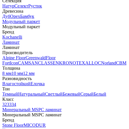
Селекция
Натур
Селект
Рустик
Древесина
Дуб
Орех
Бамбук
Модульный паркет
Модульный паркет
Бренд
Kochanelli
Ламинат
Ламинат
Производитель
Alpine Floor
Greenwald
Floor
Fort
Icon
CAMSAN
CLASSEN
KRONOTEX
ALLOC
Norland
CBM
Толщина
8 мм
10 мм
12 мм
Разновидность
Влагостойкий
Елочка
Тон
Темный
Натуральный
Светлый
Бежевый
Серый
Белый
Класс
32
33
34
Минеральный MSPC ламинат
Минеральный MSPC ламинат
Бренд
Stone Floor
MICODUR