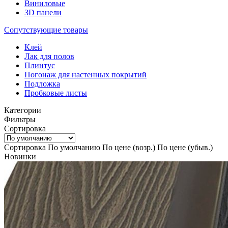
Виниловые
3D панели
Сопутствующие товары
Клей
Лак для полов
Плинтус
Погонаж для настенных покрытий
Подложка
Пробковые листы
Категории
Фильтры
Сортировка
Сортировка
По умолчанию
По цене (возр.)
По цене (убыв.)
Новинки