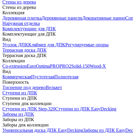
Стены из дерева
Стены из дерева
Коллекция
Деревянная плитка
Деревянные панели
Декоративные панно
Соп
Наружная отделка
Комплектующие для ДПК
Комплектующие для ДПК
Вид
Уголок ДПК
Кляймер для ДПК
Регулируемые опоры
Террасная доска ДПК
Террасная доска ДПК
Коллекции
Co-extrusion
Euro
Optima
PRO
PRO2
Solid-150
Wood-X
Вид
Коммерческая
Пустотелая
Полнотелая
Поверхность
Тиснение под дерево
Вельвет
Ступени из ДПК
Ступени из ДПК
Ступени дпк коллекции
Ступени из ДПК Step-320
Ступени из ДПК EasyDecking
Заборы из ДПК
Заборы из ДПК
Заборы дпк коллекции
Универсальная доска ДПК EasyDecking
Заборы из ДПК EasyDec