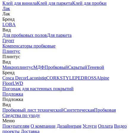
Клей для винила
Клей для паркета
Клей для пробки
Лак
Лак
Бренд
LOBA
Вид
Для пробковых полов
Для паркета
Грунт
Компенсаторы пробковые
Плинтус
Плинтус
Вид
Микроплинтус
МДФ
Пробковый
Скрытый
Теневой
Бренд
Cosca Decor
Laconistiq
CORKSTYLE
PEDROSS
Alpine
Floor
LWD
Погонаж для настенных покрытий
Подложка
Подложка
Вид
Пробковый лист технический
Синтетическая
Пробковая
Средства по уходу
Меню
Покупателям
О компании
Дизайнерам
Услуги
Оплата
Видео
проекты
Доставка