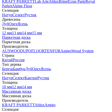
KRAFT PARKETT
Lab Arte
Ablux
Brinel
Gran Parte
Royal
Parket
Alpine Floor
Селекция
Натур
Селект
Рустик
Древесина
Дуб
Орех
Ясень
Толщина
12 мм
13 мм
14 мм
15 мм
Паркетная доска
Паркетная доска
Производитель
AUSWOOD
UPOFLOOR
TENFOR
Amigo
Wood System
Страна
Китай
Россия
Тип дерева
Береза
Бамбук
Дуб
Орех
Ясень
Селекция
Натур
Селект
Кантри
Рустик
Толщина
10 мм
12 мм
14 мм
Массивная доска
Массивная доска
Производитель
KRAFT PARKETT
Ablux
Amigo
Селекция