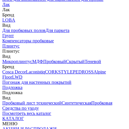
Лак
Лак
Бренд
LOBA
Вид
Для пробковых полов
Для паркета
Грунт
Компенсаторы пробковые
Плинтус
Плинтус
Вид
Микроплинтус
МДФ
Пробковый
Скрытый
Теневой
Бренд
Cosca Decor
Laconistiq
CORKSTYLE
PEDROSS
Alpine
Floor
LWD
Погонаж для настенных покрытий
Подложка
Подложка
Вид
Пробковый лист технический
Синтетическая
Пробковая
Средства по уходу
Посмотреть весь каталог
КАТАЛОГ
МЕНЮ
АКЦИИ И РАСПРОДАЖИ