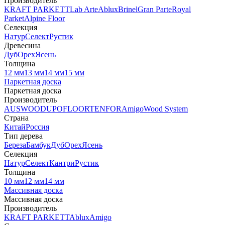
Производитель
KRAFT PARKETT
Lab Arte
Ablux
Brinel
Gran Parte
Royal
Parket
Alpine Floor
Селекция
Натур
Селект
Рустик
Древесина
Дуб
Орех
Ясень
Толщина
12 мм
13 мм
14 мм
15 мм
Паркетная доска
Паркетная доска
Производитель
AUSWOOD
UPOFLOOR
TENFOR
Amigo
Wood System
Страна
Китай
Россия
Тип дерева
Береза
Бамбук
Дуб
Орех
Ясень
Селекция
Натур
Селект
Кантри
Рустик
Толщина
10 мм
12 мм
14 мм
Массивная доска
Массивная доска
Производитель
KRAFT PARKETT
Ablux
Amigo