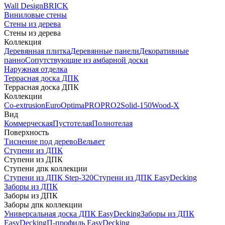
Wall Design
BRICK
Виниловые стены
Стены из дерева
Стены из дерева
Коллекция
Деревянная плитка
Деревянные панели
Декоративные
панно
Сопутствующие из амбарной доски
Наружная отделка
Террасная доска ДПК
Террасная доска ДПК
Коллекции
Co-extrusion
Euro
Optima
PRO
PRO2
Solid-150
Wood-X
Вид
Коммерческая
Пустотелая
Полнотелая
Поверхность
Тиснение под дерево
Вельвет
Ступени из ДПК
Ступени из ДПК
Ступени дпк коллекции
Ступени из ДПК Step-320
Ступени из ДПК EasyDecking
Заборы из ДПК
Заборы из ДПК
Заборы дпк коллекции
Универсальная доска ДПК EasyDecking
Заборы из ДПК
EasyDecking
П-профиль EasyDecking