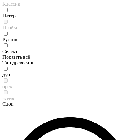
Классик
Натур
Прайм
Рустик
Селект
Показать всё
Тип древесины
дуб
орех
ясень
Слои