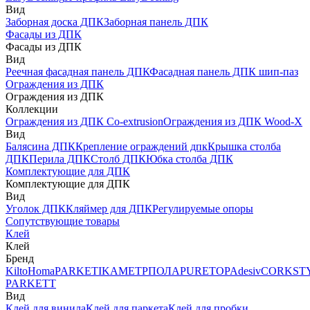
Вид
Заборная доска ДПК
Заборная панель ДПК
Фасады из ДПК
Фасады из ДПК
Вид
Реечная фасадная панель ДПК
Фасадная панель ДПК шип-паз
Ограждения из ДПК
Ограждения из ДПК
Коллекции
Ограждения из ДПК Co-extrusion
Ограждения из ДПК Wood-X
Вид
Балясина ДПК
Крепление ограждений дпк
Крышка столба
ДПК
Перила ДПК
Столб ДПК
Юбка столба ДПК
Комплектующие для ДПК
Комплектующие для ДПК
Вид
Уголок ДПК
Кляймер для ДПК
Регулируемые опоры
Сопутствующие товары
Клей
Клей
Бренд
Kilto
Homa
PARKETIKA
МЕТРПОЛА
PURETOP
Adesiv
CORKST
PARKETT
Вид
Клей для винила
Клей для паркета
Клей для пробки