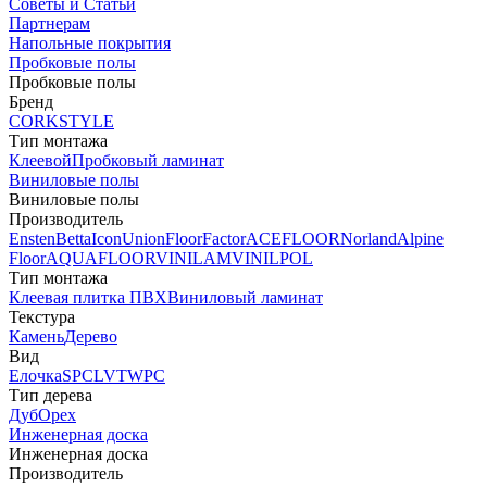
Советы и Статьи
Партнерам
Напольные покрытия
Пробковые полы
Пробковые полы
Бренд
CORKSTYLE
Тип монтажа
Клеевой
Пробковый ламинат
Виниловые полы
Виниловые полы
Производитель
Ensten
Betta
Icon
Union
FloorFactor
ACEFLOOR
Norland
Alpine
Floor
AQUAFLOOR
VINILAM
VINILPOL
Тип монтажа
Клеевая плитка ПВХ
Виниловый ламинат
Текстура
Камень
Дерево
Вид
Елочка
SPC
LVT
WPC
Тип дерева
Дуб
Орех
Инженерная доска
Инженерная доска
Производитель