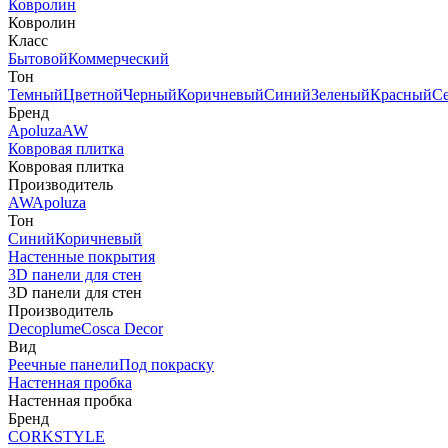
Ковролин
Ковролин
Класс
Бытовой
Коммерческий
Тон
Темный
Цветной
Черный
Коричневый
Синий
Зеленый
Красный
С
Бренд
Apoluza
AW
Ковровая плитка
Ковровая плитка
Производитель
AW
Apoluza
Тон
Синий
Коричневый
Настенные покрытия
3D панели для стен
3D панели для стен
Производитель
Decoplume
Cosca Decor
Вид
Реечные панели
Под покраску
Настенная пробка
Настенная пробка
Бренд
CORKSTYLE