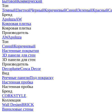
Бытовой
Коммерческий
Тон
Темный
Цветной
Черный
Коричневый
Синий
Зеленый
Красный
С
Бренд
Apoluza
AW
Ковровая плитка
Ковровая плитка
Производитель
AW
Apoluza
Тон
Синий
Коричневый
Настенные покрытия
3D панели для стен
3D панели для стен
Производитель
Decoplume
Cosca Decor
Вид
Реечные панели
Под покраску
Настенная пробка
Настенная пробка
Бренд
CORKSTYLE
Коллекция
Wall Design
BRICK
Виниловые стены