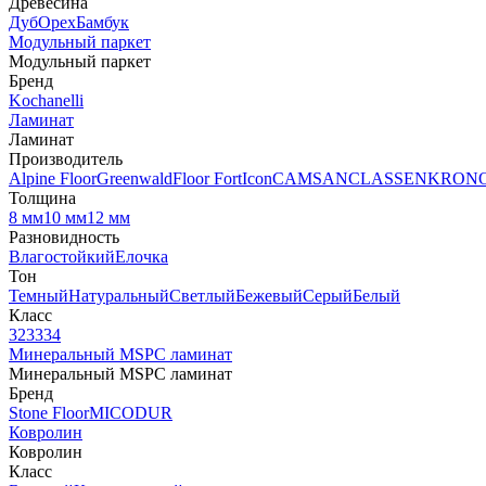
Древесина
Дуб
Орех
Бамбук
Модульный паркет
Модульный паркет
Бренд
Kochanelli
Ламинат
Ламинат
Производитель
Alpine Floor
Greenwald
Floor Fort
Icon
CAMSAN
CLASSEN
KRON
Толщина
8 мм
10 мм
12 мм
Разновидность
Влагостойкий
Елочка
Тон
Темный
Натуральный
Светлый
Бежевый
Серый
Белый
Класс
32
33
34
Минеральный MSPC ламинат
Минеральный MSPC ламинат
Бренд
Stone Floor
MICODUR
Ковролин
Ковролин
Класс