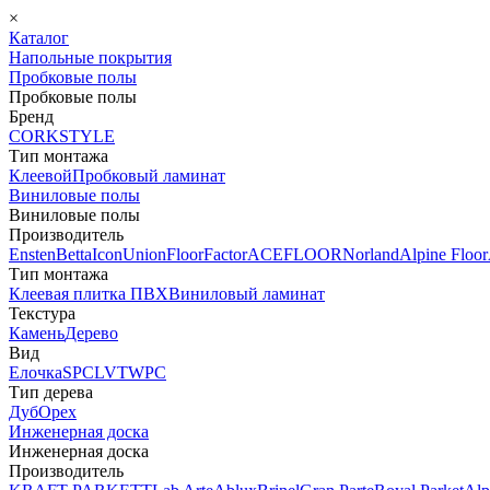
×
Каталог
Напольные покрытия
Пробковые полы
Пробковые полы
Бренд
CORKSTYLE
Тип монтажа
Клеевой
Пробковый ламинат
Виниловые полы
Виниловые полы
Производитель
Ensten
Betta
Icon
Union
FloorFactor
ACEFLOOR
Norland
Alpine Floor
Тип монтажа
Клеевая плитка ПВХ
Виниловый ламинат
Текстура
Камень
Дерево
Вид
Елочка
SPC
LVT
WPC
Тип дерева
Дуб
Орех
Инженерная доска
Инженерная доска
Производитель