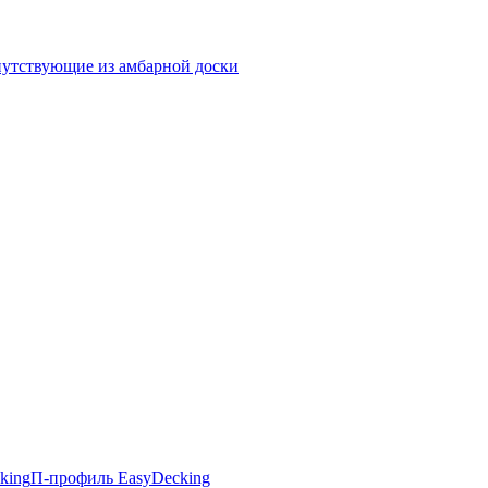
утствующие из амбарной доски
king
П-профиль EasyDecking