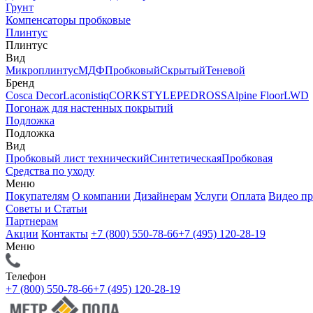
Грунт
Компенсаторы пробковые
Плинтус
Плинтус
Вид
Микроплинтус
МДФ
Пробковый
Скрытый
Теневой
Бренд
Cosca Decor
Laconistiq
CORKSTYLE
PEDROSS
Alpine Floor
LWD
Погонаж для настенных покрытий
Подложка
Подложка
Вид
Пробковый лист технический
Синтетическая
Пробковая
Средства по уходу
Меню
Покупателям
О компании
Дизайнерам
Услуги
Оплата
Видео п
Советы и Статьи
Партнерам
Акции
Контакты
+7 (800) 550-78-66
+7 (495) 120-28-19
Меню
Телефон
+7 (800) 550-78-66
+7 (495) 120-28-19