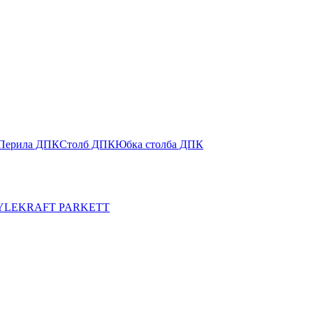
Перила ДПК
Столб ДПК
Юбка столба ДПК
YLE
KRAFT PARKETT