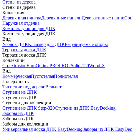
Стены из дерева
Стены из дерева
Коллекция
Деревянная плитка
Деревянные панели
Декоративные панно
Соп
Наружная отделка
Комплектующие для ДПК
Комплектующие для ДПК
Вид
Уголок ДПК
Кляймер для ДПК
Регулируемые опоры
Террасная доска ДПК
Террасная доска ДПК
Коллекции
Co-extrusion
Euro
Optima
PRO
PRO2
Solid-150
Wood-X
Вид
Коммерческая
Пустотелая
Полнотелая
Поверхность
Тиснение под дерево
Вельвет
Ступени из ДПК
Ступени из ДПК
Ступени дпк коллекции
Ступени из ДПК Step-320
Ступени из ДПК EasyDecking
Заборы из ДПК
Заборы из ДПК
Заборы дпк коллекции
Универсальная доска ДПК EasyDecking
Заборы из ДПК EasyDec