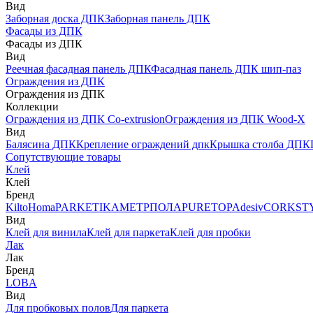
Вид
Заборная доска ДПК
Заборная панель ДПК
Фасады из ДПК
Фасады из ДПК
Вид
Реечная фасадная панель ДПК
Фасадная панель ДПК шип-паз
Ограждения из ДПК
Ограждения из ДПК
Коллекции
Ограждения из ДПК Co-extrusion
Ограждения из ДПК Wood-X
Вид
Балясина ДПК
Крепление ограждений дпк
Крышка столба ДПК
Сопутствующие товары
Клей
Клей
Бренд
Kilto
Homa
PARKETIKA
МЕТРПОЛА
PURETOP
Adesiv
CORKST
Вид
Клей для винила
Клей для паркета
Клей для пробки
Лак
Лак
Бренд
LOBA
Вид
Для пробковых полов
Для паркета