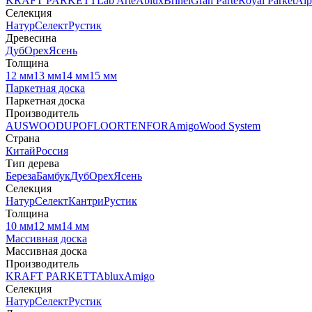
KRAFT PARKETT
Lab Arte
Ablux
Brinel
Gran Parte
Royal Parket
Alp
Селекция
Натур
Селект
Рустик
Древесина
Дуб
Орех
Ясень
Толщина
12 мм
13 мм
14 мм
15 мм
Паркетная доска
Паркетная доска
Производитель
AUSWOOD
UPOFLOOR
TENFOR
Amigo
Wood System
Страна
Китай
Россия
Тип дерева
Береза
Бамбук
Дуб
Орех
Ясень
Селекция
Натур
Селект
Кантри
Рустик
Толщина
10 мм
12 мм
14 мм
Массивная доска
Массивная доска
Производитель
KRAFT PARKETT
Ablux
Amigo
Селекция
Натур
Селект
Рустик