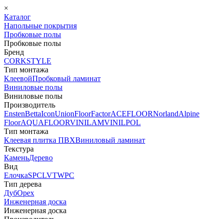
×
Каталог
Напольные покрытия
Пробковые полы
Пробковые полы
Бренд
CORKSTYLE
Тип монтажа
Клеевой
Пробковый ламинат
Виниловые полы
Виниловые полы
Производитель
Ensten
Betta
Icon
Union
FloorFactor
ACEFLOOR
Norland
Alpine
Floor
AQUAFLOOR
VINILAM
VINILPOL
Тип монтажа
Клеевая плитка ПВХ
Виниловый ламинат
Текстура
Камень
Дерево
Вид
Елочка
SPC
LVT
WPC
Тип дерева
Дуб
Орех
Инженерная доска
Инженерная доска