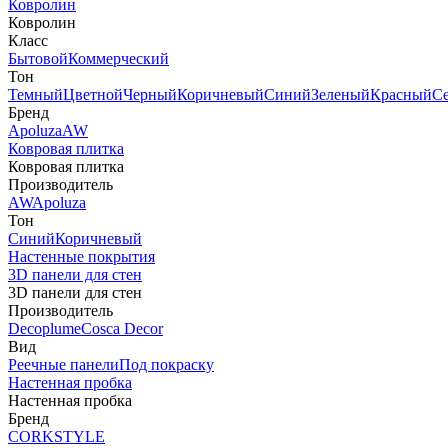
Ковролин
Ковролин
Класс
Бытовой
Коммерческий
Тон
Темный
Цветной
Черный
Коричневый
Синий
Зеленый
Красный
С
Бренд
Apoluza
AW
Ковровая плитка
Ковровая плитка
Производитель
AW
Apoluza
Тон
Синий
Коричневый
Настенные покрытия
3D панели для стен
3D панели для стен
Производитель
Decoplume
Cosca Decor
Вид
Реечные панели
Под покраску
Настенная пробка
Настенная пробка
Бренд
CORKSTYLE