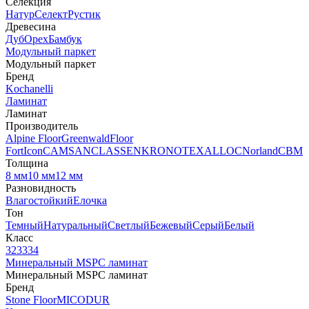
Селекция
Натур
Селект
Рустик
Древесина
Дуб
Орех
Бамбук
Модульный паркет
Модульный паркет
Бренд
Kochanelli
Ламинат
Ламинат
Производитель
Alpine Floor
Greenwald
Floor
Fort
Icon
CAMSAN
CLASSEN
KRONOTEX
ALLOC
Norland
CBM
Толщина
8 мм
10 мм
12 мм
Разновидность
Влагостойкий
Елочка
Тон
Темный
Натуральный
Светлый
Бежевый
Серый
Белый
Класс
32
33
34
Минеральный MSPC ламинат
Минеральный MSPC ламинат
Бренд
Stone Floor
MICODUR