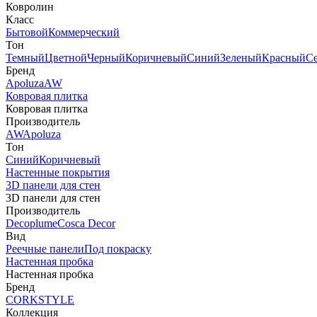
Ковролин
Класс
Бытовой
Коммерческий
Тон
Темный
Цветной
Черный
Коричневый
Синий
Зеленый
Красный
С
Бренд
Apoluza
AW
Ковровая плитка
Ковровая плитка
Производитель
AW
Apoluza
Тон
Синий
Коричневый
Настенные покрытия
3D панели для стен
3D панели для стен
Производитель
Decoplume
Cosca Decor
Вид
Реечные панели
Под покраску
Настенная пробка
Настенная пробка
Бренд
CORKSTYLE
Коллекция