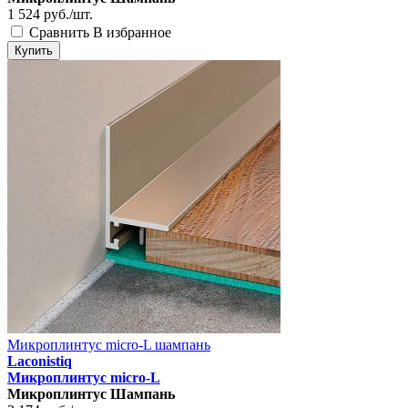
1 524
руб./шт.
Сравнить
В избранное
Купить
Микроплинтус micro-L шампань
Laconistiq
Микроплинтус micro-L
Микроплинтус Шампань