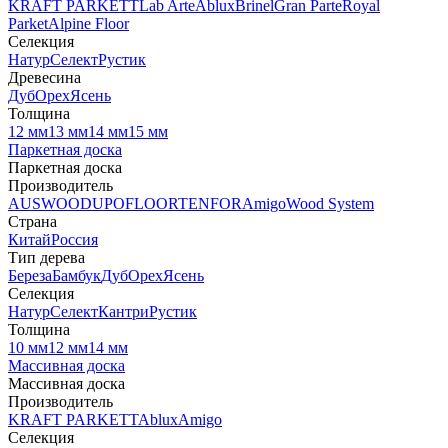
KRAFT PARKETT
Lab Arte
Ablux
Brinel
Gran Parte
Royal
Parket
Alpine Floor
Селекция
Натур
Селект
Рустик
Древесина
Дуб
Орех
Ясень
Толщина
12 мм
13 мм
14 мм
15 мм
Паркетная доска
Паркетная доска
Производитель
AUSWOOD
UPOFLOOR
TENFOR
Amigo
Wood System
Страна
Китай
Россия
Тип дерева
Береза
Бамбук
Дуб
Орех
Ясень
Селекция
Натур
Селект
Кантри
Рустик
Толщина
10 мм
12 мм
14 мм
Массивная доска
Массивная доска
Производитель
KRAFT PARKETT
Ablux
Amigo
Селекция