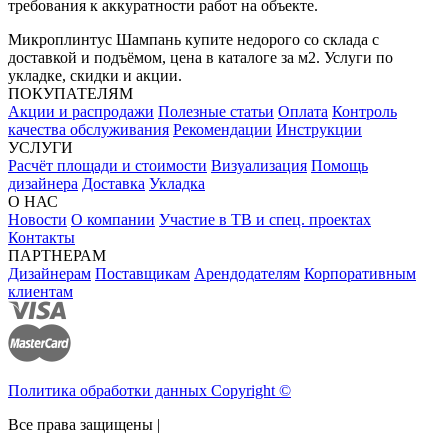
требования к аккуратности работ на объекте.
Микроплинтус Шампань купите недорого со склада с
доставкой и подъёмом, цена в каталоге за м2. Услуги по
укладке, скидки и акции.
ПОКУПАТЕЛЯМ
Акции и распродажи
Полезные статьи
Оплата
Контроль
качества обслуживания
Рекомендации
Инструкции
УСЛУГИ
Расчёт площади и стоимости
Визуализация
Помощь
дизайнера
Доставка
Укладка
О НАС
Новости
О компании
Участие в ТВ и спец. проектах
Контакты
ПАРТНЕРАМ
Дизайнерам
Поставщикам
Арендодателям
Корпоративным
клиентам
Политика обработки данных Copyright ©
Все права защищены |