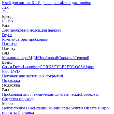
Клей для винила
Клей для паркета
Клей для пробки
Лак
Лак
Бренд
LOBA
Вид
Для пробковых полов
Для паркета
Грунт
Компенсаторы пробковые
Плинтус
Плинтус
Вид
Микроплинтус
МДФ
Пробковый
Скрытый
Теневой
Бренд
Cosca Decor
Laconistiq
CORKSTYLE
PEDROSS
Alpine
Floor
LWD
Погонаж для настенных покрытий
Подложка
Подложка
Вид
Пробковый лист технический
Синтетическая
Пробковая
Средства по уходу
Меню
Покупателям
О компании
Дизайнерам
Услуги
Оплата
Видео
проекты
Доставка