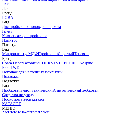
Лак
Лак
Бренд
LOBA
Вид
Для пробковых полов
Для паркета
Грунт
Компенсаторы пробковые
Плинтус
Плинтус
Вид
Микроплинтус
МДФ
Пробковый
Скрытый
Теневой
Бренд
Cosca Decor
Laconistiq
CORKSTYLE
PEDROSS
Alpine
Floor
LWD
Погонаж для настенных покрытий
Подложка
Подложка
Вид
Пробковый лист технический
Синтетическая
Пробковая
Средства по уходу
Посмотреть весь каталог
КАТАЛОГ
МЕНЮ
АКЦИИ И РАСПРОДАЖИ