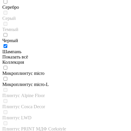
Серебро
Серый
Темный
Черный
Шампань
Показать всё
Коллекция
Микроплинтус micro
Микроплинтус micro-L
Плинтус Alpine Floor
Плинтус Cosca Decor
Плинтус LWD
Плинтус PRINT МДФ Corkstyle