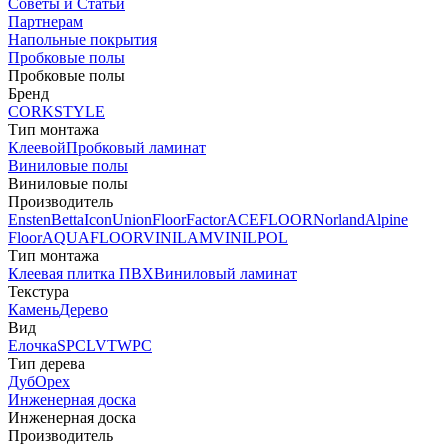
Советы и Статьи
Партнерам
Напольные покрытия
Пробковые полы
Пробковые полы
Бренд
CORKSTYLE
Тип монтажа
Клеевой
Пробковый ламинат
Виниловые полы
Виниловые полы
Производитель
Ensten
Betta
Icon
Union
FloorFactor
ACEFLOOR
Norland
Alpine
Floor
AQUAFLOOR
VINILAM
VINILPOL
Тип монтажа
Клеевая плитка ПВХ
Виниловый ламинат
Текстура
Камень
Дерево
Вид
Елочка
SPC
LVT
WPC
Тип дерева
Дуб
Орех
Инженерная доска
Инженерная доска
Производитель