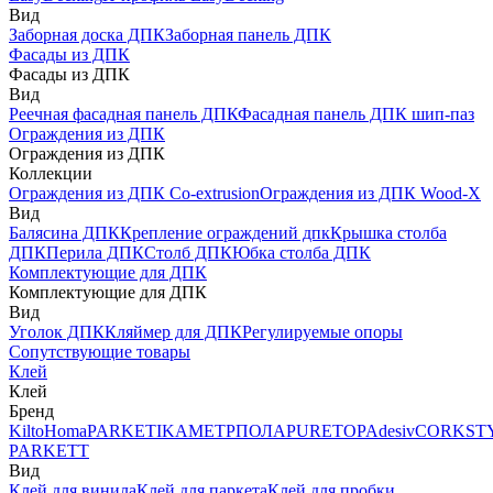
Вид
Заборная доска ДПК
Заборная панель ДПК
Фасады из ДПК
Фасады из ДПК
Вид
Реечная фасадная панель ДПК
Фасадная панель ДПК шип-паз
Ограждения из ДПК
Ограждения из ДПК
Коллекции
Ограждения из ДПК Co-extrusion
Ограждения из ДПК Wood-X
Вид
Балясина ДПК
Крепление ограждений дпк
Крышка столба
ДПК
Перила ДПК
Столб ДПК
Юбка столба ДПК
Комплектующие для ДПК
Комплектующие для ДПК
Вид
Уголок ДПК
Кляймер для ДПК
Регулируемые опоры
Сопутствующие товары
Клей
Клей
Бренд
Kilto
Homa
PARKETIKA
МЕТРПОЛА
PURETOP
Adesiv
CORKST
PARKETT
Вид
Клей для винила
Клей для паркета
Клей для пробки