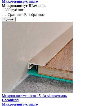
Микроплинтус micro
Микроплинтус Шампань
1 330
руб./шт.
Сравнить
В избранное
Купить
Микроплинтус micro 15 classic шампань
Laconistiq
Микроплинтус micro