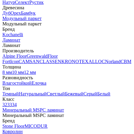
Натур
Селект
Рустик
Древесина
Дуб
Орех
Бамбук
Модульный паркет
Модульный паркет
Бренд
Kochanelli
Ламинат
Ламинат
Производитель
Alpine Floor
Greenwald
Floor
Fort
Icon
CAMSAN
CLASSEN
KRONOTEX
ALLOC
Norland
CBM
Толщина
8 мм
10 мм
12 мм
Разновидность
Влагостойкий
Елочка
Тон
Темный
Натуральный
Светлый
Бежевый
Серый
Белый
Класс
32
33
34
Минеральный MSPC ламинат
Минеральный MSPC ламинат
Бренд
Stone Floor
MICODUR
Ковролин