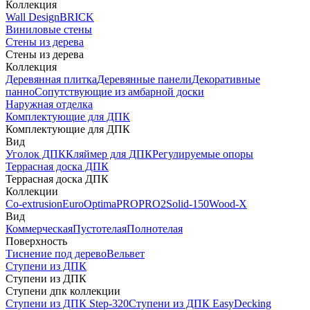
Коллекция
Wall Design
BRICK
Виниловые стены
Стены из дерева
Стены из дерева
Коллекция
Деревянная плитка
Деревянные панели
Декоративные
панно
Сопутствующие из амбарной доски
Наружная отделка
Комплектующие для ДПК
Комплектующие для ДПК
Вид
Уголок ДПК
Кляймер для ДПК
Регулируемые опоры
Террасная доска ДПК
Террасная доска ДПК
Коллекции
Co-extrusion
Euro
Optima
PRO
PRO2
Solid-150
Wood-X
Вид
Коммерческая
Пустотелая
Полнотелая
Поверхность
Тиснение под дерево
Вельвет
Ступени из ДПК
Ступени из ДПК
Ступени дпк коллекции
Ступени из ДПК Step-320
Ступени из ДПК EasyDecking