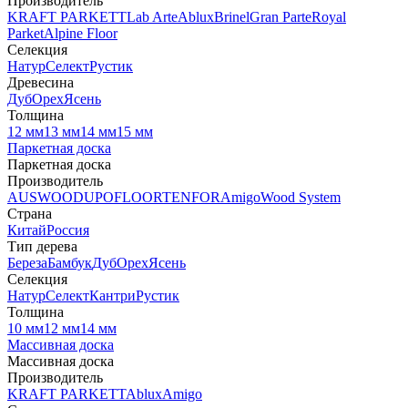
Производитель
KRAFT PARKETT
Lab Arte
Ablux
Brinel
Gran Parte
Royal
Parket
Alpine Floor
Селекция
Натур
Селект
Рустик
Древесина
Дуб
Орех
Ясень
Толщина
12 мм
13 мм
14 мм
15 мм
Паркетная доска
Паркетная доска
Производитель
AUSWOOD
UPOFLOOR
TENFOR
Amigo
Wood System
Страна
Китай
Россия
Тип дерева
Береза
Бамбук
Дуб
Орех
Ясень
Селекция
Натур
Селект
Кантри
Рустик
Толщина
10 мм
12 мм
14 мм
Массивная доска
Массивная доска
Производитель
KRAFT PARKETT
Ablux
Amigo