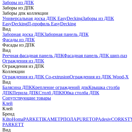
Заборы из ДПК
Заборы из ДПК
Заборы дпк коллекции
Универсальная доска ДПК EasyDecking
Заборы из ДПК
EasyDecking
П-профиль EasyDecking
Вид
Заборная доска ДПК
Заборная панель ДПК
Фасады из ДПК
Фасады из ДПК
Вид
Реечная фасадная панель ДПК
Фасадная панель ДПК шип-паз
Ограждения из ДПК
Ограждения из ДПК
Коллекции
Ограждения из ДПК Co-extrusion
Ограждения из ДПК Wood-X
Вид
Балясина ДПК
Крепление ограждений дпк
Крышка столба
ДПК
Перила ДПК
Столб ДПК
Юбка столба ДПК
Сопутствующие товары
Клей
Клей
Бренд
Kilto
Homa
PARKETIKA
МЕТРПОЛА
PURETOP
Adesiv
CORKST
PARKETT
Вид