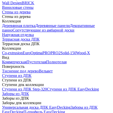
Wall Design
BRICK
Виниловые стены
Стены из дерева
Стены из дерева
Коллекция
Деревянная плитка
Деревянные панели
Декоративные
панно
Сопутствующие из амбарной доски
Наружная отделка
Террасная доска ДПК
Террасная доска ДПК
Коллекции
Co-extrusion
Euro
Optima
PRO
PRO2
Solid-150
Wood-X
Вид
Коммерческая
Пустотелая
Полнотелая
Поверхность
Тиснение под дерево
Вельвет
Ступени из ДПК
Ступени из ДПК
Ступени дпк коллекции
Ступени из ДПК Step-320
Ступени из ДПК EasyDecking
Заборы из ДПК
Заборы из ДПК
Заборы дпк коллекции
Универсальная доска ДПК EasyDecking
Заборы из ДПК
EasyDecking
П-профиль EasyDecking