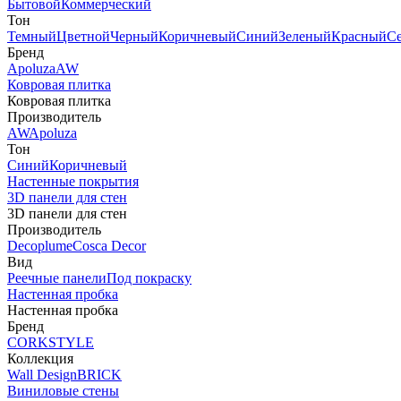
Бытовой
Коммерческий
Тон
Темный
Цветной
Черный
Коричневый
Синий
Зеленый
Красный
С
Бренд
Apoluza
AW
Ковровая плитка
Ковровая плитка
Производитель
AW
Apoluza
Тон
Синий
Коричневый
Настенные покрытия
3D панели для стен
3D панели для стен
Производитель
Decoplume
Cosca Decor
Вид
Реечные панели
Под покраску
Настенная пробка
Настенная пробка
Бренд
CORKSTYLE
Коллекция
Wall Design
BRICK
Виниловые стены