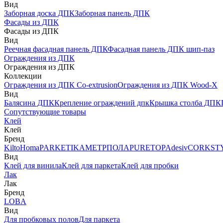
Вид
Заборная доска ДПК
Заборная панель ДПК
Фасады из ДПК
Фасады из ДПК
Вид
Реечная фасадная панель ДПК
Фасадная панель ДПК шип-паз
Ограждения из ДПК
Ограждения из ДПК
Коллекции
Ограждения из ДПК Co-extrusion
Ограждения из ДПК Wood-X
Вид
Балясина ДПК
Крепление ограждений дпк
Крышка столба ДПК
Сопутствующие товары
Клей
Клей
Бренд
Kilto
Homa
PARKETIKA
МЕТРПОЛА
PURETOP
Adesiv
CORKST
Вид
Клей для винила
Клей для паркета
Клей для пробки
Лак
Лак
Бренд
LOBA
Вид
Для пробковых полов
Для паркета