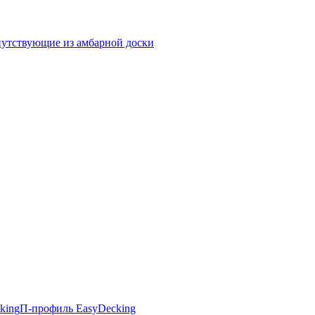
утствующие из амбарной доски
king
П-профиль EasyDecking