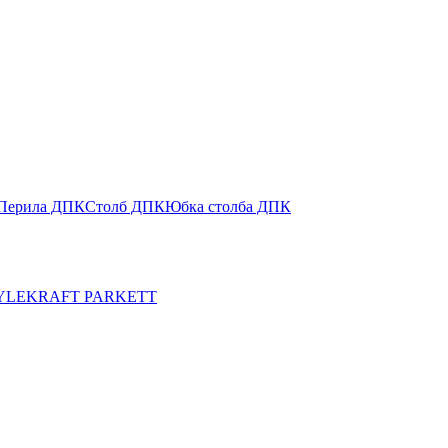
Перила ДПК
Столб ДПК
Юбка столба ДПК
YLE
KRAFT PARKETT