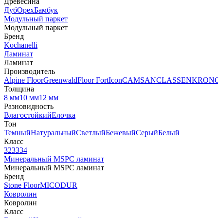
Древесина
Дуб
Орех
Бамбук
Модульный паркет
Модульный паркет
Бренд
Kochanelli
Ламинат
Ламинат
Производитель
Alpine Floor
Greenwald
Floor Fort
Icon
CAMSAN
CLASSEN
KRON
Толщина
8 мм
10 мм
12 мм
Разновидность
Влагостойкий
Елочка
Тон
Темный
Натуральный
Светлый
Бежевый
Серый
Белый
Класс
32
33
34
Минеральный MSPC ламинат
Минеральный MSPC ламинат
Бренд
Stone Floor
MICODUR
Ковролин
Ковролин
Класс