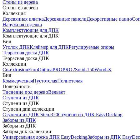
Стены из дерева
Стены из дерева
Коллекция
Деревянная плитка
Деревянные панели
Декоративные панно
Соп
Наружная отделка
Комплектующие для ДПК
Комплектующие для ДПК
Вид
Уголок ДПК
Кляймер для ДПК
Регулируемые опоры
Террасная доска ДПК
Террасная доска ДПК
Коллекции
Co-extrusion
Euro
Optima
PRO
PRO2
Solid-150
Wood-X
Вид
Коммерческая
Пустотелая
Полнотелая
Поверхность
Тиснение под дерево
Вельвет
Ступени из ДПК
Ступени из ДПК
Ступени дпк коллекции
Ступени из ДПК Step-320
Ступени из ДПК EasyDecking
Заборы из ДПК
Заборы из ДПК
Заборы дпк коллекции
Универсальная доска ДПК EasyDecking
Заборы из ДПК EasyDec