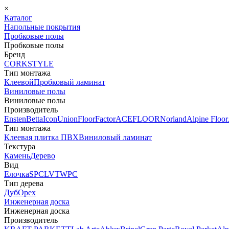
×
Каталог
Напольные покрытия
Пробковые полы
Пробковые полы
Бренд
CORKSTYLE
Тип монтажа
Клеевой
Пробковый ламинат
Виниловые полы
Виниловые полы
Производитель
Ensten
Betta
Icon
Union
FloorFactor
ACEFLOOR
Norland
Alpine Floor
Тип монтажа
Клеевая плитка ПВХ
Виниловый ламинат
Текстура
Камень
Дерево
Вид
Елочка
SPC
LVT
WPC
Тип дерева
Дуб
Орех
Инженерная доска
Инженерная доска
Производитель