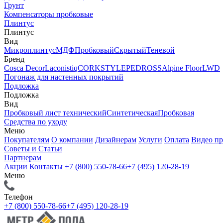
Грунт
Компенсаторы пробковые
Плинтус
Плинтус
Вид
Микроплинтус
МДФ
Пробковый
Скрытый
Теневой
Бренд
Cosca Decor
Laconistiq
CORKSTYLE
PEDROSS
Alpine Floor
LWD
Погонаж для настенных покрытий
Подложка
Подложка
Вид
Пробковый лист технический
Синтетическая
Пробковая
Средства по уходу
Меню
Покупателям
О компании
Дизайнерам
Услуги
Оплата
Видео п
Советы и Статьи
Партнерам
Акции
Контакты
+7 (800) 550-78-66
+7 (495) 120-28-19
Меню
Телефон
+7 (800) 550-78-66
+7 (495) 120-28-19