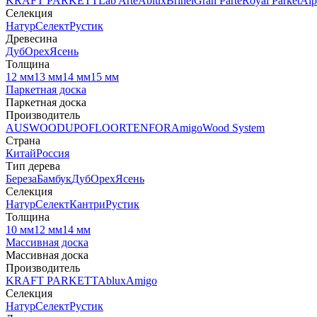
KRAFT PARKETT
Lab Arte
Ablux
Brinel
Gran Parte
Royal Parket
Alp
Селекция
Натур
Селект
Рустик
Древесина
Дуб
Орех
Ясень
Толщина
12 мм
13 мм
14 мм
15 мм
Паркетная доска
Паркетная доска
Производитель
AUSWOOD
UPOFLOOR
TENFOR
Amigo
Wood System
Страна
Китай
Россия
Тип дерева
Береза
Бамбук
Дуб
Орех
Ясень
Селекция
Натур
Селект
Кантри
Рустик
Толщина
10 мм
12 мм
14 мм
Массивная доска
Массивная доска
Производитель
KRAFT PARKETT
Ablux
Amigo
Селекция
Натур
Селект
Рустик