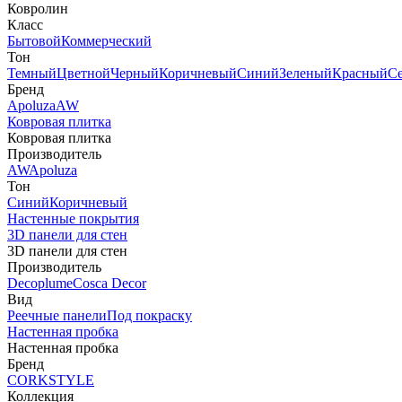
Ковролин
Класс
Бытовой
Коммерческий
Тон
Темный
Цветной
Черный
Коричневый
Синий
Зеленый
Красный
С
Бренд
Apoluza
AW
Ковровая плитка
Ковровая плитка
Производитель
AW
Apoluza
Тон
Синий
Коричневый
Настенные покрытия
3D панели для стен
3D панели для стен
Производитель
Decoplume
Cosca Decor
Вид
Реечные панели
Под покраску
Настенная пробка
Настенная пробка
Бренд
CORKSTYLE
Коллекция