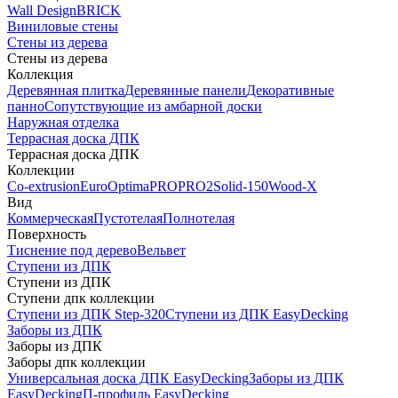
Wall Design
BRICK
Виниловые стены
Стены из дерева
Стены из дерева
Коллекция
Деревянная плитка
Деревянные панели
Декоративные
панно
Сопутствующие из амбарной доски
Наружная отделка
Террасная доска ДПК
Террасная доска ДПК
Коллекции
Co-extrusion
Euro
Optima
PRO
PRO2
Solid-150
Wood-X
Вид
Коммерческая
Пустотелая
Полнотелая
Поверхность
Тиснение под дерево
Вельвет
Ступени из ДПК
Ступени из ДПК
Ступени дпк коллекции
Ступени из ДПК Step-320
Ступени из ДПК EasyDecking
Заборы из ДПК
Заборы из ДПК
Заборы дпк коллекции
Универсальная доска ДПК EasyDecking
Заборы из ДПК
EasyDecking
П-профиль EasyDecking