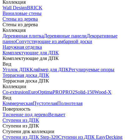
Коллекция
Wall Design
BRICK
Виниловые стены
Стены из дерева
Стены из дерева
Коллекция
Деревянная плитка
Деревянные панели
Декоративные
панно
Сопутствующие из амбарной доски
Наружная отделка
Комплектующие для ДПК
Комплектующие для ДПК
Вид
Уголок ДПК
Кляймер для ДПК
Регулируемые опоры
Террасная доска ДПК
Террасная доска ДПК
Коллекции
Co-extrusion
Euro
Optima
PRO
PRO2
Solid-150
Wood-X
Вид
Коммерческая
Пустотелая
Полнотелая
Поверхность
Тиснение под дерево
Вельвет
Ступени из ДПК
Ступени из ДПК
Ступени дпк коллекции
Ступени из ДПК Step-320
Ступени из ДПК EasyDecking