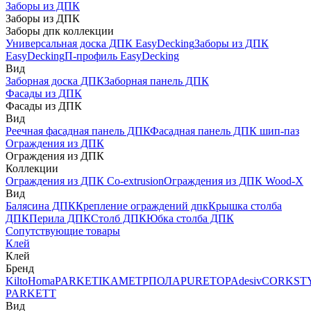
Заборы из ДПК
Заборы из ДПК
Заборы дпк коллекции
Универсальная доска ДПК EasyDecking
Заборы из ДПК
EasyDecking
П-профиль EasyDecking
Вид
Заборная доска ДПК
Заборная панель ДПК
Фасады из ДПК
Фасады из ДПК
Вид
Реечная фасадная панель ДПК
Фасадная панель ДПК шип-паз
Ограждения из ДПК
Ограждения из ДПК
Коллекции
Ограждения из ДПК Co-extrusion
Ограждения из ДПК Wood-X
Вид
Балясина ДПК
Крепление ограждений дпк
Крышка столба
ДПК
Перила ДПК
Столб ДПК
Юбка столба ДПК
Сопутствующие товары
Клей
Клей
Бренд
Kilto
Homa
PARKETIKA
МЕТРПОЛА
PURETOP
Adesiv
CORKST
PARKETT
Вид