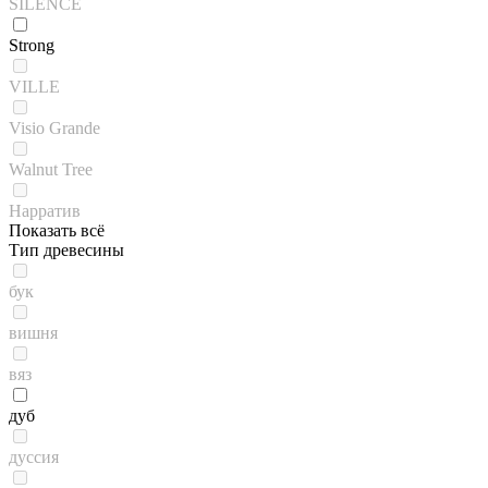
SILENCE
Strong
VILLE
Visio Grande
Walnut Tree
Нарратив
Показать всё
Тип древесины
бук
вишня
вяз
дуб
дуссия