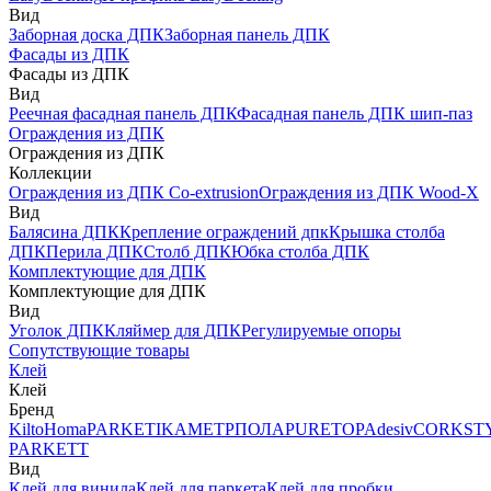
Вид
Заборная доска ДПК
Заборная панель ДПК
Фасады из ДПК
Фасады из ДПК
Вид
Реечная фасадная панель ДПК
Фасадная панель ДПК шип-паз
Ограждения из ДПК
Ограждения из ДПК
Коллекции
Ограждения из ДПК Co-extrusion
Ограждения из ДПК Wood-X
Вид
Балясина ДПК
Крепление ограждений дпк
Крышка столба
ДПК
Перила ДПК
Столб ДПК
Юбка столба ДПК
Комплектующие для ДПК
Комплектующие для ДПК
Вид
Уголок ДПК
Кляймер для ДПК
Регулируемые опоры
Сопутствующие товары
Клей
Клей
Бренд
Kilto
Homa
PARKETIKA
МЕТРПОЛА
PURETOP
Adesiv
CORKST
PARKETT
Вид
Клей для винила
Клей для паркета
Клей для пробки