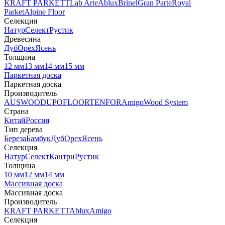
KRAFT PARKETT
Lab Arte
Ablux
Brinel
Gran Parte
Royal
Parket
Alpine Floor
Селекция
Натур
Селект
Рустик
Древесина
Дуб
Орех
Ясень
Толщина
12 мм
13 мм
14 мм
15 мм
Паркетная доска
Паркетная доска
Производитель
AUSWOOD
UPOFLOOR
TENFOR
Amigo
Wood System
Страна
Китай
Россия
Тип дерева
Береза
Бамбук
Дуб
Орех
Ясень
Селекция
Натур
Селект
Кантри
Рустик
Толщина
10 мм
12 мм
14 мм
Массивная доска
Массивная доска
Производитель
KRAFT PARKETT
Ablux
Amigo
Селекция