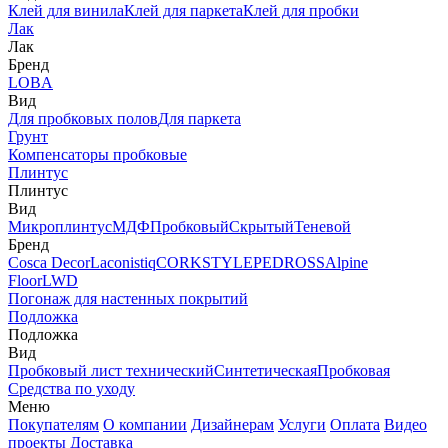
Клей для винила
Клей для паркета
Клей для пробки
Лак
Лак
Бренд
LOBA
Вид
Для пробковых полов
Для паркета
Грунт
Компенсаторы пробковые
Плинтус
Плинтус
Вид
Микроплинтус
МДФ
Пробковый
Скрытый
Теневой
Бренд
Cosca Decor
Laconistiq
CORKSTYLE
PEDROSS
Alpine
Floor
LWD
Погонаж для настенных покрытий
Подложка
Подложка
Вид
Пробковый лист технический
Синтетическая
Пробковая
Средства по уходу
Меню
Покупателям
О компании
Дизайнерам
Услуги
Оплата
Видео
проекты
Доставка