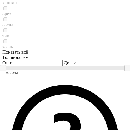
каштан
орех
сосна
тик
ясень
Показать всё
Толщина, мм
От
До
Полосы