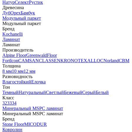
Натур
Селект
Рустик
Древесина
Дуб
Орех
Бамбук
Модульный паркет
Модульный паркет
Бренд
Kochanelli
Ламинат
Ламинат
Производитель
Alpine Floor
Greenwald
Floor
Fort
Icon
CAMSAN
CLASSEN
KRONOTEX
ALLOC
Norland
CBM
Толщина
8 мм
10 мм
12 мм
Разновидность
Влагостойкий
Елочка
Тон
Темный
Натуральный
Светлый
Бежевый
Серый
Белый
Класс
32
33
34
Минеральный MSPC ламинат
Минеральный MSPC ламинат
Бренд
Stone Floor
MICODUR
Ковролин