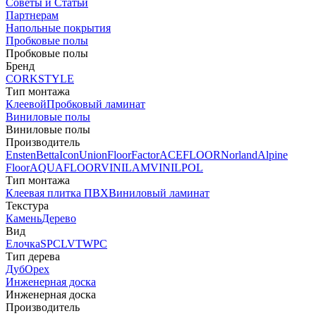
Советы и Статьи
Партнерам
Напольные покрытия
Пробковые полы
Пробковые полы
Бренд
CORKSTYLE
Тип монтажа
Клеевой
Пробковый ламинат
Виниловые полы
Виниловые полы
Производитель
Ensten
Betta
Icon
Union
FloorFactor
ACEFLOOR
Norland
Alpine
Floor
AQUAFLOOR
VINILAM
VINILPOL
Тип монтажа
Клеевая плитка ПВХ
Виниловый ламинат
Текстура
Камень
Дерево
Вид
Елочка
SPC
LVT
WPC
Тип дерева
Дуб
Орех
Инженерная доска
Инженерная доска
Производитель