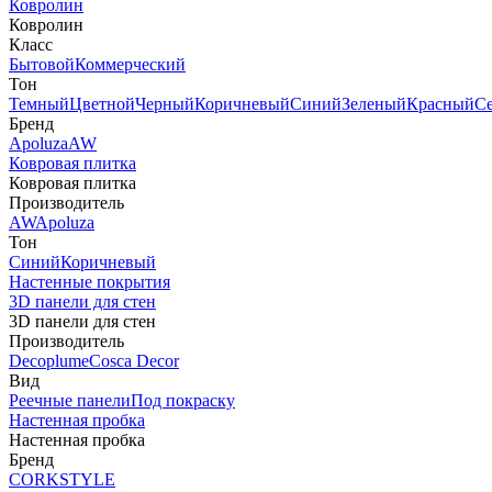
Ковролин
Ковролин
Класс
Бытовой
Коммерческий
Тон
Темный
Цветной
Черный
Коричневый
Синий
Зеленый
Красный
С
Бренд
Apoluza
AW
Ковровая плитка
Ковровая плитка
Производитель
AW
Apoluza
Тон
Синий
Коричневый
Настенные покрытия
3D панели для стен
3D панели для стен
Производитель
Decoplume
Cosca Decor
Вид
Реечные панели
Под покраску
Настенная пробка
Настенная пробка
Бренд
CORKSTYLE