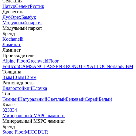
Селекция
Натур
Селект
Рустик
Древесина
Дуб
Орех
Бамбук
Модульный паркет
Модульный паркет
Бренд
Kochanelli
Ламинат
Ламинат
Производитель
Alpine Floor
Greenwald
Floor
Fort
Icon
CAMSAN
CLASSEN
KRONOTEX
ALLOC
Norland
CBM
Толщина
8 мм
10 мм
12 мм
Разновидность
Влагостойкий
Елочка
Тон
Темный
Натуральный
Светлый
Бежевый
Серый
Белый
Класс
32
33
34
Минеральный MSPC ламинат
Минеральный MSPC ламинат
Бренд
Stone Floor
MICODUR