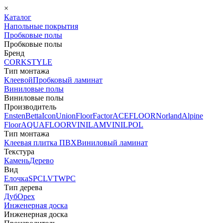
×
Каталог
Напольные покрытия
Пробковые полы
Пробковые полы
Бренд
CORKSTYLE
Тип монтажа
Клеевой
Пробковый ламинат
Виниловые полы
Виниловые полы
Производитель
Ensten
Betta
Icon
Union
FloorFactor
ACEFLOOR
Norland
Alpine
Floor
AQUAFLOOR
VINILAM
VINILPOL
Тип монтажа
Клеевая плитка ПВХ
Виниловый ламинат
Текстура
Камень
Дерево
Вид
Елочка
SPC
LVT
WPC
Тип дерева
Дуб
Орех
Инженерная доска
Инженерная доска