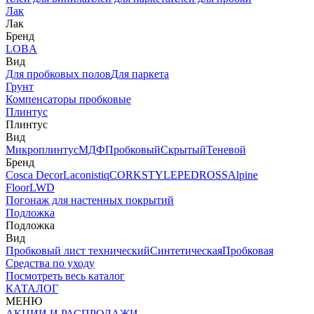
Лак
Лак
Бренд
LOBA
Вид
Для пробковых полов
Для паркета
Грунт
Компенсаторы пробковые
Плинтус
Плинтус
Вид
Микроплинтус
МДФ
Пробковый
Скрытый
Теневой
Бренд
Cosca Decor
Laconistiq
CORKSTYLE
PEDROSS
Alpine
Floor
LWD
Погонаж для настенных покрытий
Подложка
Подложка
Вид
Пробковый лист технический
Синтетическая
Пробковая
Средства по уходу
Посмотреть весь каталог
КАТАЛОГ
МЕНЮ
АКЦИИ И РАСПРОДАЖИ