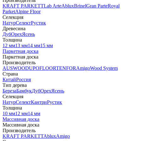
Производитель
KRAFT PARKETT
Lab Arte
Ablux
Brinel
Gran Parte
Royal
Parket
Alpine Floor
Селекция
Натур
Селект
Рустик
Древесина
Дуб
Орех
Ясень
Толщина
12 мм
13 мм
14 мм
15 мм
Паркетная доска
Паркетная доска
Производитель
AUSWOOD
UPOFLOOR
TENFOR
Amigo
Wood System
Страна
Китай
Россия
Тип дерева
Береза
Бамбук
Дуб
Орех
Ясень
Селекция
Натур
Селект
Кантри
Рустик
Толщина
10 мм
12 мм
14 мм
Массивная доска
Массивная доска
Производитель
KRAFT PARKETT
Ablux
Amigo