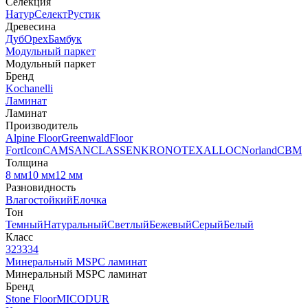
Селекция
Натур
Селект
Рустик
Древесина
Дуб
Орех
Бамбук
Модульный паркет
Модульный паркет
Бренд
Kochanelli
Ламинат
Ламинат
Производитель
Alpine Floor
Greenwald
Floor
Fort
Icon
CAMSAN
CLASSEN
KRONOTEX
ALLOC
Norland
CBM
Толщина
8 мм
10 мм
12 мм
Разновидность
Влагостойкий
Елочка
Тон
Темный
Натуральный
Светлый
Бежевый
Серый
Белый
Класс
32
33
34
Минеральный MSPC ламинат
Минеральный MSPC ламинат
Бренд
Stone Floor
MICODUR