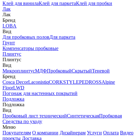
Клей для винила
Клей для паркета
Клей для пробки
Лак
Лак
Бренд
LOBA
Вид
Для пробковых полов
Для паркета
Грунт
Компенсаторы пробковые
Плинтус
Плинтус
Вид
Микроплинтус
МДФ
Пробковый
Скрытый
Теневой
Бренд
Cosca Decor
Laconistiq
CORKSTYLE
PEDROSS
Alpine
Floor
LWD
Погонаж для настенных покрытий
Подложка
Подложка
Вид
Пробковый лист технический
Синтетическая
Пробковая
Средства по уходу
Меню
Покупателям
О компании
Дизайнерам
Услуги
Оплата
Видео
проекты
Доставка