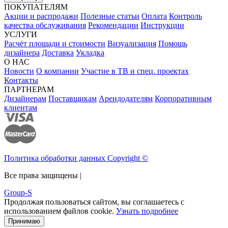
ПОКУПАТЕЛЯМ
Акции и распродажи
Полезные статьи
Оплата
Контроль
качества обслуживания
Рекомендации
Инструкции
УСЛУГИ
Расчёт площади и стоимости
Визуализация
Помощь
дизайнера
Доставка
Укладка
О НАС
Новости
О компании
Участие в ТВ и спец. проектах
Контакты
ПАРТНЕРАМ
Дизайнерам
Поставщикам
Арендодателям
Корпоративным
клиентам
Политика обработки данных Copyright ©
Все права защищены |
Group-S
Продолжая пользоваться сайтом, вы соглашаетесь с
использованием файлов cookie.
Узнать подробнее
Принимаю