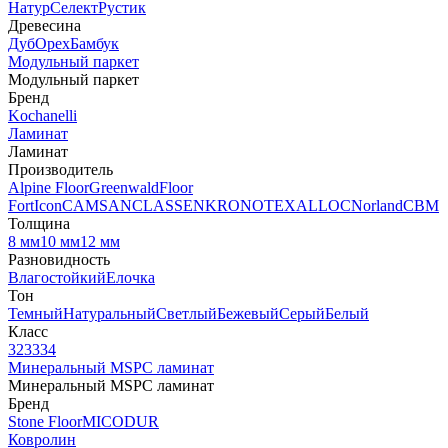
Натур
Селект
Рустик
Древесина
Дуб
Орех
Бамбук
Модульный паркет
Модульный паркет
Бренд
Kochanelli
Ламинат
Ламинат
Производитель
Alpine Floor
Greenwald
Floor
Fort
Icon
CAMSAN
CLASSEN
KRONOTEX
ALLOC
Norland
CBM
Толщина
8 мм
10 мм
12 мм
Разновидность
Влагостойкий
Елочка
Тон
Темный
Натуральный
Светлый
Бежевый
Серый
Белый
Класс
32
33
34
Минеральный MSPC ламинат
Минеральный MSPC ламинат
Бренд
Stone Floor
MICODUR
Ковролин