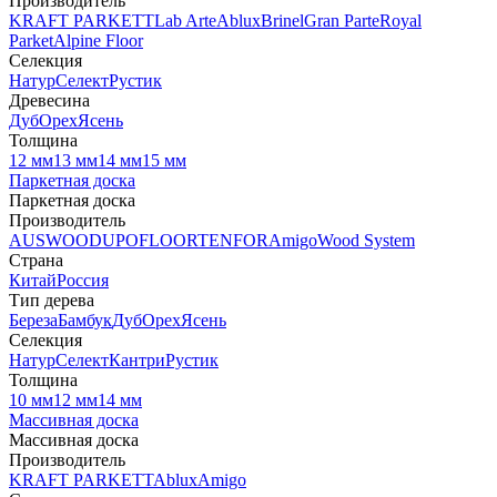
Производитель
KRAFT PARKETT
Lab Arte
Ablux
Brinel
Gran Parte
Royal
Parket
Alpine Floor
Селекция
Натур
Селект
Рустик
Древесина
Дуб
Орех
Ясень
Толщина
12 мм
13 мм
14 мм
15 мм
Паркетная доска
Паркетная доска
Производитель
AUSWOOD
UPOFLOOR
TENFOR
Amigo
Wood System
Страна
Китай
Россия
Тип дерева
Береза
Бамбук
Дуб
Орех
Ясень
Селекция
Натур
Селект
Кантри
Рустик
Толщина
10 мм
12 мм
14 мм
Массивная доска
Массивная доска
Производитель
KRAFT PARKETT
Ablux
Amigo