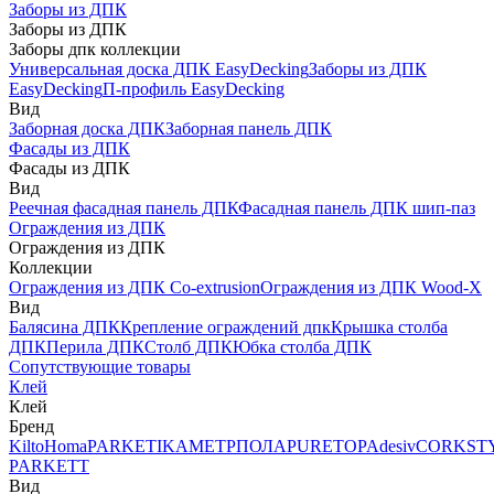
Заборы из ДПК
Заборы из ДПК
Заборы дпк коллекции
Универсальная доска ДПК EasyDecking
Заборы из ДПК
EasyDecking
П-профиль EasyDecking
Вид
Заборная доска ДПК
Заборная панель ДПК
Фасады из ДПК
Фасады из ДПК
Вид
Реечная фасадная панель ДПК
Фасадная панель ДПК шип-паз
Ограждения из ДПК
Ограждения из ДПК
Коллекции
Ограждения из ДПК Co-extrusion
Ограждения из ДПК Wood-X
Вид
Балясина ДПК
Крепление ограждений дпк
Крышка столба
ДПК
Перила ДПК
Столб ДПК
Юбка столба ДПК
Сопутствующие товары
Клей
Клей
Бренд
Kilto
Homa
PARKETIKA
МЕТРПОЛА
PURETOP
Adesiv
CORKST
PARKETT
Вид