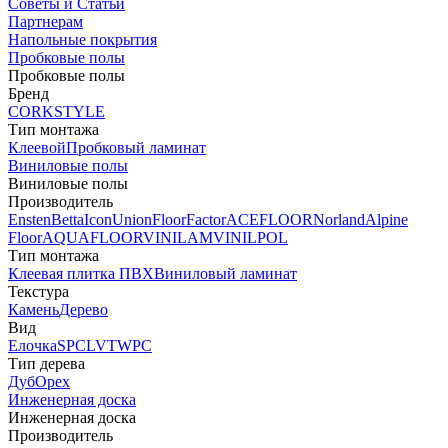
Советы и Статьи
Партнерам
Напольные покрытия
Пробковые полы
Пробковые полы
Бренд
CORKSTYLE
Тип монтажа
Клеевой
Пробковый ламинат
Виниловые полы
Виниловые полы
Производитель
Ensten
Betta
Icon
Union
FloorFactor
ACEFLOOR
Norland
Alpine
Floor
AQUAFLOOR
VINILAM
VINILPOL
Тип монтажа
Клеевая плитка ПВХ
Виниловый ламинат
Текстура
Камень
Дерево
Вид
Елочка
SPC
LVT
WPC
Тип дерева
Дуб
Орех
Инженерная доска
Инженерная доска
Производитель