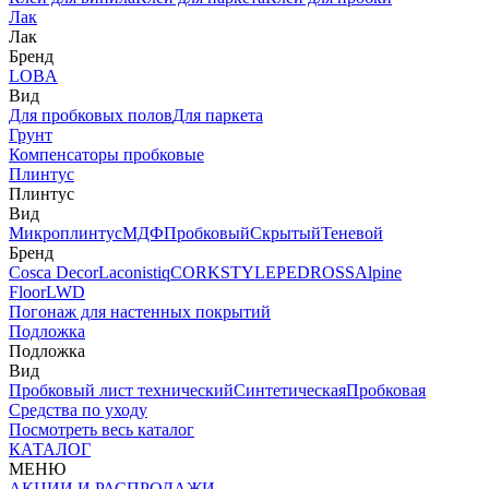
Лак
Лак
Бренд
LOBA
Вид
Для пробковых полов
Для паркета
Грунт
Компенсаторы пробковые
Плинтус
Плинтус
Вид
Микроплинтус
МДФ
Пробковый
Скрытый
Теневой
Бренд
Cosca Decor
Laconistiq
CORKSTYLE
PEDROSS
Alpine
Floor
LWD
Погонаж для настенных покрытий
Подложка
Подложка
Вид
Пробковый лист технический
Синтетическая
Пробковая
Средства по уходу
Посмотреть весь каталог
КАТАЛОГ
МЕНЮ
АКЦИИ И РАСПРОДАЖИ