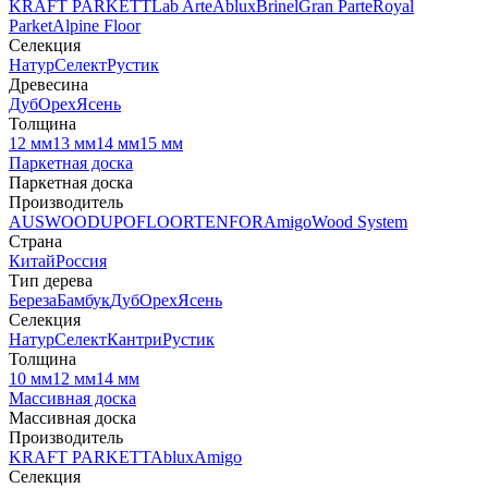
KRAFT PARKETT
Lab Arte
Ablux
Brinel
Gran Parte
Royal
Parket
Alpine Floor
Селекция
Натур
Селект
Рустик
Древесина
Дуб
Орех
Ясень
Толщина
12 мм
13 мм
14 мм
15 мм
Паркетная доска
Паркетная доска
Производитель
AUSWOOD
UPOFLOOR
TENFOR
Amigo
Wood System
Страна
Китай
Россия
Тип дерева
Береза
Бамбук
Дуб
Орех
Ясень
Селекция
Натур
Селект
Кантри
Рустик
Толщина
10 мм
12 мм
14 мм
Массивная доска
Массивная доска
Производитель
KRAFT PARKETT
Ablux
Amigo
Селекция