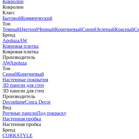
Ковролин
Ковролин
Класс
Бытовой
Коммерческий
Тон
Темный
Цветной
Черный
Коричневый
Синий
Зеленый
Красный
С
Бренд
Apoluza
AW
Ковровая плитка
Ковровая плитка
Производитель
AW
Apoluza
Тон
Синий
Коричневый
Настенные покрытия
3D панели для стен
3D панели для стен
Производитель
Decoplume
Cosca Decor
Вид
Реечные панели
Под покраску
Настенная пробка
Настенная пробка
Бренд
CORKSTYLE