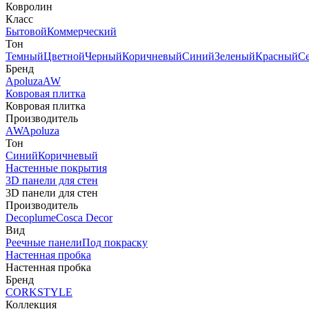
Ковролин
Класс
Бытовой
Коммерческий
Тон
Темный
Цветной
Черный
Коричневый
Синий
Зеленый
Красный
С
Бренд
Apoluza
AW
Ковровая плитка
Ковровая плитка
Производитель
AW
Apoluza
Тон
Синий
Коричневый
Настенные покрытия
3D панели для стен
3D панели для стен
Производитель
Decoplume
Cosca Decor
Вид
Реечные панели
Под покраску
Настенная пробка
Настенная пробка
Бренд
CORKSTYLE
Коллекция