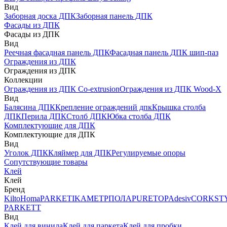
Вид
Заборная доска ДПК
Заборная панель ДПК
Фасады из ДПК
Фасады из ДПК
Вид
Реечная фасадная панель ДПК
Фасадная панель ДПК шип-паз
Ограждения из ДПК
Ограждения из ДПК
Коллекции
Ограждения из ДПК Co-extrusion
Ограждения из ДПК Wood-X
Вид
Балясина ДПК
Крепление ограждений дпк
Крышка столба
ДПК
Перила ДПК
Столб ДПК
Юбка столба ДПК
Комплектующие для ДПК
Комплектующие для ДПК
Вид
Уголок ДПК
Кляймер для ДПК
Регулируемые опоры
Сопутствующие товары
Клей
Клей
Бренд
Kilto
Homa
PARKETIKA
МЕТРПОЛА
PURETOP
Adesiv
CORKST
PARKETT
Вид
Клей для винила
Клей для паркета
Клей для пробки