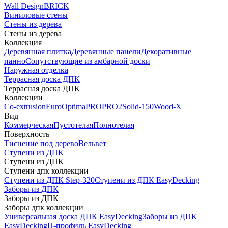
Wall Design
BRICK
Виниловые стены
Стены из дерева
Стены из дерева
Коллекция
Деревянная плитка
Деревянные панели
Декоративные
панно
Сопутствующие из амбарной доски
Наружная отделка
Террасная доска ДПК
Террасная доска ДПК
Коллекции
Co-extrusion
Euro
Optima
PRO
PRO2
Solid-150
Wood-X
Вид
Коммерческая
Пустотелая
Полнотелая
Поверхность
Тиснение под дерево
Вельвет
Ступени из ДПК
Ступени из ДПК
Ступени дпк коллекции
Ступени из ДПК Step-320
Ступени из ДПК EasyDecking
Заборы из ДПК
Заборы из ДПК
Заборы дпк коллекции
Универсальная доска ДПК EasyDecking
Заборы из ДПК
EasyDecking
П-профиль EasyDecking