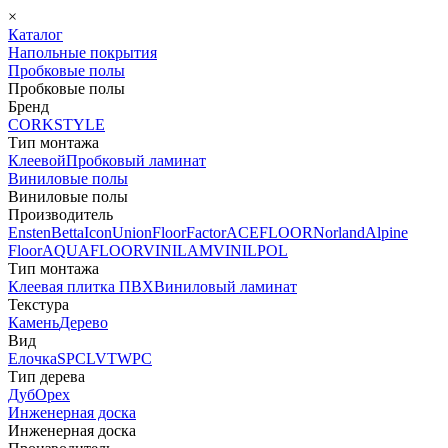
×
Каталог
Напольные покрытия
Пробковые полы
Пробковые полы
Бренд
CORKSTYLE
Тип монтажа
Клеевой
Пробковый ламинат
Виниловые полы
Виниловые полы
Производитель
Ensten
Betta
Icon
Union
FloorFactor
ACEFLOOR
Norland
Alpine
Floor
AQUAFLOOR
VINILAM
VINILPOL
Тип монтажа
Клеевая плитка ПВХ
Виниловый ламинат
Текстура
Камень
Дерево
Вид
Елочка
SPC
LVT
WPC
Тип дерева
Дуб
Орех
Инженерная доска
Инженерная доска