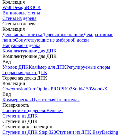
Коллекция
Wall Design
BRICK
Виниловые стены
Стены из дерева
Стены из дерева
Коллекция
Деревянная плитка
Деревянные панели
Декоративные
панно
Сопутствующие из амбарной доски
Наружная отделка
Комплектующие для ДПК
Комплектующие для ДПК
Вид
Уголок ДПК
Кляймер для ДПК
Регулируемые опоры
Террасная доска ДПК
Террасная доска ДПК
Коллекции
Co-extrusion
Euro
Optima
PRO
PRO2
Solid-150
Wood-X
Вид
Коммерческая
Пустотелая
Полнотелая
Поверхность
Тиснение под дерево
Вельвет
Ступени из ДПК
Ступени из ДПК
Ступени дпк коллекции
Ступени из ДПК Step-320
Ступени из ДПК EasyDecking