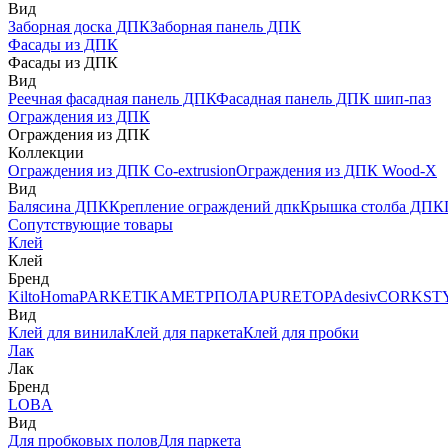
Вид
Заборная доска ДПК
Заборная панель ДПК
Фасады из ДПК
Фасады из ДПК
Вид
Реечная фасадная панель ДПК
Фасадная панель ДПК шип-паз
Ограждения из ДПК
Ограждения из ДПК
Коллекции
Ограждения из ДПК Co-extrusion
Ограждения из ДПК Wood-X
Вид
Балясина ДПК
Крепление ограждений дпк
Крышка столба ДПК
Сопутствующие товары
Клей
Клей
Бренд
Kilto
Homa
PARKETIKA
МЕТРПОЛА
PURETOP
Adesiv
CORKST
Вид
Клей для винила
Клей для паркета
Клей для пробки
Лак
Лак
Бренд
LOBA
Вид
Для пробковых полов
Для паркета