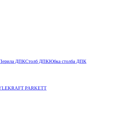
Перила ДПК
Столб ДПК
Юбка столба ДПК
YLE
KRAFT PARKETT