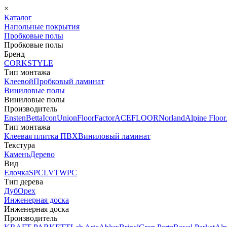
×
Каталог
Напольные покрытия
Пробковые полы
Пробковые полы
Бренд
CORKSTYLE
Тип монтажа
Клеевой
Пробковый ламинат
Виниловые полы
Виниловые полы
Производитель
Ensten
Betta
Icon
Union
FloorFactor
ACEFLOOR
Norland
Alpine Floor
Тип монтажа
Клеевая плитка ПВХ
Виниловый ламинат
Текстура
Камень
Дерево
Вид
Елочка
SPC
LVT
WPC
Тип дерева
Дуб
Орех
Инженерная доска
Инженерная доска
Производитель