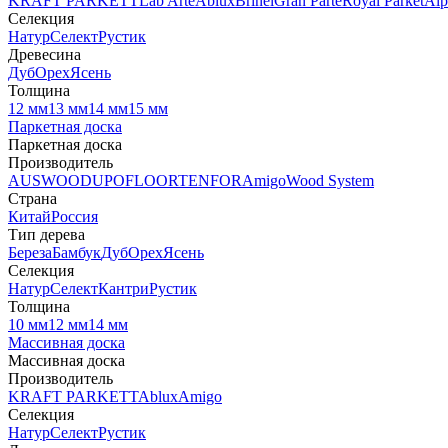
KRAFT PARKETT
Lab Arte
Ablux
Brinel
Gran Parte
Royal Parket
Alp
Селекция
Натур
Селект
Рустик
Древесина
Дуб
Орех
Ясень
Толщина
12 мм
13 мм
14 мм
15 мм
Паркетная доска
Паркетная доска
Производитель
AUSWOOD
UPOFLOOR
TENFOR
Amigo
Wood System
Страна
Китай
Россия
Тип дерева
Береза
Бамбук
Дуб
Орех
Ясень
Селекция
Натур
Селект
Кантри
Рустик
Толщина
10 мм
12 мм
14 мм
Массивная доска
Массивная доска
Производитель
KRAFT PARKETT
Ablux
Amigo
Селекция
Натур
Селект
Рустик