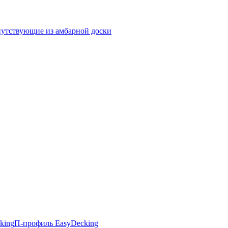
утствующие из амбарной доски
king
П-профиль EasyDecking