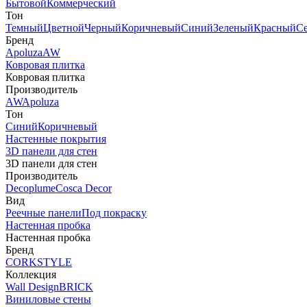
Бытовой
Коммерческий
Тон
Темный
Цветной
Черный
Коричневый
Синий
Зеленый
Красный
С
Бренд
Apoluza
AW
Ковровая плитка
Ковровая плитка
Производитель
AW
Apoluza
Тон
Синий
Коричневый
Настенные покрытия
3D панели для стен
3D панели для стен
Производитель
Decoplume
Cosca Decor
Вид
Реечные панели
Под покраску
Настенная пробка
Настенная пробка
Бренд
CORKSTYLE
Коллекция
Wall Design
BRICK
Виниловые стены