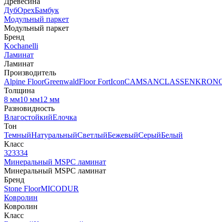
Древесина
Дуб
Орех
Бамбук
Модульный паркет
Модульный паркет
Бренд
Kochanelli
Ламинат
Ламинат
Производитель
Alpine Floor
Greenwald
Floor Fort
Icon
CAMSAN
CLASSEN
KRON
Толщина
8 мм
10 мм
12 мм
Разновидность
Влагостойкий
Елочка
Тон
Темный
Натуральный
Светлый
Бежевый
Серый
Белый
Класс
32
33
34
Минеральный MSPC ламинат
Минеральный MSPC ламинат
Бренд
Stone Floor
MICODUR
Ковролин
Ковролин
Класс