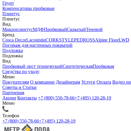
Грунт
Компенсаторы пробковые
Плинтус
Плинтус
Вид
Микроплинтус
МДФ
Пробковый
Скрытый
Теневой
Бренд
Cosca Decor
Laconistiq
CORKSTYLE
PEDROSS
Alpine Floor
LWD
Погонаж для настенных покрытий
Подложка
Подложка
Вид
Пробковый лист технический
Синтетическая
Пробковая
Средства по уходу
Меню
Покупателям
О компании
Дизайнерам
Услуги
Оплата
Видео п
Советы и Статьи
Партнерам
Акции
Контакты
+7 (800) 550-78-66
+7 (495) 120-28-19
Меню
Телефон
+7 (800) 550-78-66
+7 (495) 120-28-19