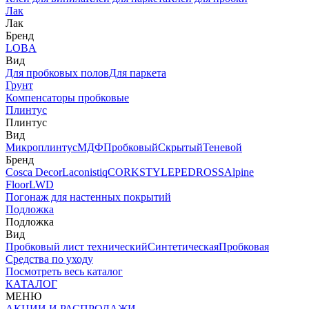
Лак
Лак
Бренд
LOBA
Вид
Для пробковых полов
Для паркета
Грунт
Компенсаторы пробковые
Плинтус
Плинтус
Вид
Микроплинтус
МДФ
Пробковый
Скрытый
Теневой
Бренд
Cosca Decor
Laconistiq
CORKSTYLE
PEDROSS
Alpine
Floor
LWD
Погонаж для настенных покрытий
Подложка
Подложка
Вид
Пробковый лист технический
Синтетическая
Пробковая
Средства по уходу
Посмотреть весь каталог
КАТАЛОГ
МЕНЮ
АКЦИИ И РАСПРОДАЖИ