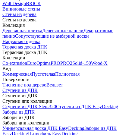
Wall Design
BRICK
Виниловые стены
Стены из дерева
Стены из дерева
Коллекция
Деревянная плитка
Деревянные панели
Декоративные
панно
Сопутствующие из амбарной доски
Наружная отделка
Террасная доска ДПК
Террасная доска ДПК
Коллекции
Co-extrusion
Euro
Optima
PRO
PRO2
Solid-150
Wood-X
Вид
Коммерческая
Пустотелая
Полнотелая
Поверхность
Тиснение под дерево
Вельвет
Ступени из ДПК
Ступени из ДПК
Ступени дпк коллекции
Ступени из ДПК Step-320
Ступени из ДПК EasyDecking
Заборы из ДПК
Заборы из ДПК
Заборы дпк коллекции
Универсальная доска ДПК EasyDecking
Заборы из ДПК
EasyDecking
П-профиль EasyDecking