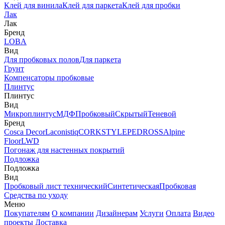
Клей для винила
Клей для паркета
Клей для пробки
Лак
Лак
Бренд
LOBA
Вид
Для пробковых полов
Для паркета
Грунт
Компенсаторы пробковые
Плинтус
Плинтус
Вид
Микроплинтус
МДФ
Пробковый
Скрытый
Теневой
Бренд
Cosca Decor
Laconistiq
CORKSTYLE
PEDROSS
Alpine
Floor
LWD
Погонаж для настенных покрытий
Подложка
Подложка
Вид
Пробковый лист технический
Синтетическая
Пробковая
Средства по уходу
Меню
Покупателям
О компании
Дизайнерам
Услуги
Оплата
Видео
проекты
Доставка