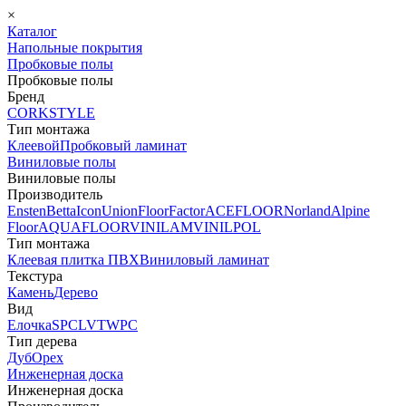
×
Каталог
Напольные покрытия
Пробковые полы
Пробковые полы
Бренд
CORKSTYLE
Тип монтажа
Клеевой
Пробковый ламинат
Виниловые полы
Виниловые полы
Производитель
Ensten
Betta
Icon
Union
FloorFactor
ACEFLOOR
Norland
Alpine
Floor
AQUAFLOOR
VINILAM
VINILPOL
Тип монтажа
Клеевая плитка ПВХ
Виниловый ламинат
Текстура
Камень
Дерево
Вид
Елочка
SPC
LVT
WPC
Тип дерева
Дуб
Орех
Инженерная доска
Инженерная доска