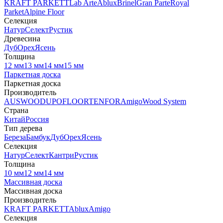
KRAFT PARKETT
Lab Arte
Ablux
Brinel
Gran Parte
Royal
Parket
Alpine Floor
Селекция
Натур
Селект
Рустик
Древесина
Дуб
Орех
Ясень
Толщина
12 мм
13 мм
14 мм
15 мм
Паркетная доска
Паркетная доска
Производитель
AUSWOOD
UPOFLOOR
TENFOR
Amigo
Wood System
Страна
Китай
Россия
Тип дерева
Береза
Бамбук
Дуб
Орех
Ясень
Селекция
Натур
Селект
Кантри
Рустик
Толщина
10 мм
12 мм
14 мм
Массивная доска
Массивная доска
Производитель
KRAFT PARKETT
Ablux
Amigo
Селекция