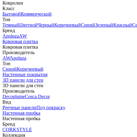
Ковролин
Класс
Бытовой
Коммерческий
Тон
Темный
Цветной
Черный
Коричневый
Синий
Зеленый
Красный
С
Бренд
Apoluza
AW
Ковровая плитка
Ковровая плитка
Производитель
AW
Apoluza
Тон
Синий
Коричневый
Настенные покрытия
3D панели для стен
3D панели для стен
Производитель
Decoplume
Cosca Decor
Вид
Реечные панели
Под покраску
Настенная пробка
Настенная пробка
Бренд
CORKSTYLE
Коллекция