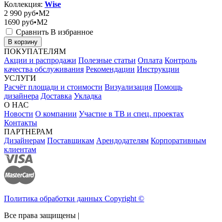
Коллекция:
Wise
2 990
руб•M2
1690
руб•M2
Сравнить
В избранное
В корзину
ПОКУПАТЕЛЯМ
Акции и распродажи
Полезные статьи
Оплата
Контроль
качества обслуживания
Рекомендации
Инструкции
УСЛУГИ
Расчёт площади и стоимости
Визуализация
Помощь
дизайнера
Доставка
Укладка
О НАС
Новости
О компании
Участие в ТВ и спец. проектах
Контакты
ПАРТНЕРАМ
Дизайнерам
Поставщикам
Арендодателям
Корпоративным
клиентам
Политика обработки данных Copyright ©
Все права защищены |