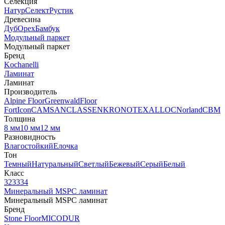
Селекция
Натур
Селект
Рустик
Древесина
Дуб
Орех
Бамбук
Модульный паркет
Модульный паркет
Бренд
Kochanelli
Ламинат
Ламинат
Производитель
Alpine Floor
Greenwald
Floor
Fort
Icon
CAMSAN
CLASSEN
KRONOTEX
ALLOC
Norland
CBM
Толщина
8 мм
10 мм
12 мм
Разновидность
Влагостойкий
Елочка
Тон
Темный
Натуральный
Светлый
Бежевый
Серый
Белый
Класс
32
33
34
Минеральный MSPC ламинат
Минеральный MSPC ламинат
Бренд
Stone Floor
MICODUR