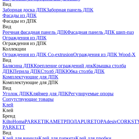
Вид
Заборная доска ДПК
Заборная панель ДПК
Фасады из ДПК
Фасады из ДПК
Вид
Реечная фасадная панель ДПК
Фасадная панель ДПК шип-паз
Ограждения из ДПК
Ограждения из ДПК
Коллекции
Ограждения из ДПК Co-extrusion
Ограждения из ДПК Wood-X
Вид
Балясина ДПК
Крепление ограждений дпк
Крышка столба
ДПК
Перила ДПК
Столб ДПК
Юбка столба ДПК
Комплектующие для ДПК
Комплектующие для ДПК
Вид
Уголок ДПК
Кляймер для ДПК
Регулируемые опоры
Сопутствующие товары
Клей
Клей
Бренд
Kilto
Homa
PARKETIKA
МЕТРПОЛА
PURETOP
Adesiv
CORKST
PARKETT
Вид
Клей для винила
Клей для паркета
Клей для пробки