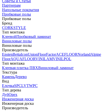
Советы и Статьи
Партнерам
Напольные покрытия
Пробковые полы
Пробковые полы
Бренд
CORKSTYLE
Тип монтажа
Клеевой
Пробковый ламинат
Виниловые полы
Виниловые полы
Производитель
Ensten
Betta
Icon
Union
FloorFactor
ACEFLOOR
Norland
Alpine
Floor
AQUAFLOOR
VINILAM
VINILPOL
Тип монтажа
Клеевая плитка ПВХ
Виниловый ламинат
Текстура
Камень
Дерево
Вид
Елочка
SPC
LVT
WPC
Тип дерева
Дуб
Орех
Инженерная доска
Инженерная доска
Производитель