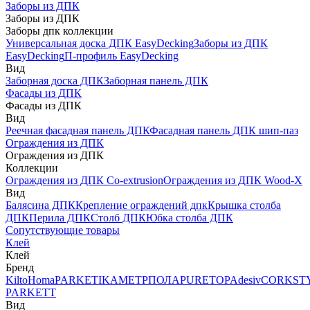
Заборы из ДПК
Заборы из ДПК
Заборы дпк коллекции
Универсальная доска ДПК EasyDecking
Заборы из ДПК
EasyDecking
П-профиль EasyDecking
Вид
Заборная доска ДПК
Заборная панель ДПК
Фасады из ДПК
Фасады из ДПК
Вид
Реечная фасадная панель ДПК
Фасадная панель ДПК шип-паз
Ограждения из ДПК
Ограждения из ДПК
Коллекции
Ограждения из ДПК Co-extrusion
Ограждения из ДПК Wood-X
Вид
Балясина ДПК
Крепление ограждений дпк
Крышка столба
ДПК
Перила ДПК
Столб ДПК
Юбка столба ДПК
Сопутствующие товары
Клей
Клей
Бренд
Kilto
Homa
PARKETIKA
МЕТРПОЛА
PURETOP
Adesiv
CORKST
PARKETT
Вид