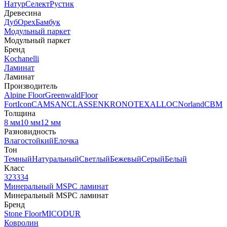
Натур
Селект
Рустик
Древесина
Дуб
Орех
Бамбук
Модульный паркет
Модульный паркет
Бренд
Kochanelli
Ламинат
Ламинат
Производитель
Alpine Floor
Greenwald
Floor
Fort
Icon
CAMSAN
CLASSEN
KRONOTEX
ALLOC
Norland
CBM
Толщина
8 мм
10 мм
12 мм
Разновидность
Влагостойкий
Елочка
Тон
Темный
Натуральный
Светлый
Бежевый
Серый
Белый
Класс
32
33
34
Минеральный MSPC ламинат
Минеральный MSPC ламинат
Бренд
Stone Floor
MICODUR
Ковролин