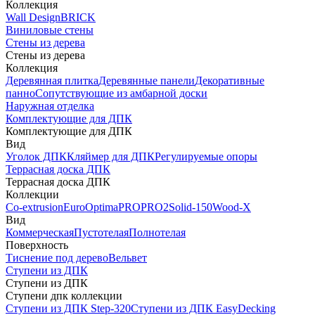
Коллекция
Wall Design
BRICK
Виниловые стены
Стены из дерева
Стены из дерева
Коллекция
Деревянная плитка
Деревянные панели
Декоративные
панно
Сопутствующие из амбарной доски
Наружная отделка
Комплектующие для ДПК
Комплектующие для ДПК
Вид
Уголок ДПК
Кляймер для ДПК
Регулируемые опоры
Террасная доска ДПК
Террасная доска ДПК
Коллекции
Co-extrusion
Euro
Optima
PRO
PRO2
Solid-150
Wood-X
Вид
Коммерческая
Пустотелая
Полнотелая
Поверхность
Тиснение под дерево
Вельвет
Ступени из ДПК
Ступени из ДПК
Ступени дпк коллекции
Ступени из ДПК Step-320
Ступени из ДПК EasyDecking