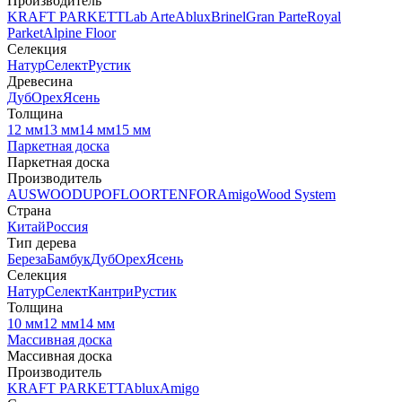
Производитель
KRAFT PARKETT
Lab Arte
Ablux
Brinel
Gran Parte
Royal
Parket
Alpine Floor
Селекция
Натур
Селект
Рустик
Древесина
Дуб
Орех
Ясень
Толщина
12 мм
13 мм
14 мм
15 мм
Паркетная доска
Паркетная доска
Производитель
AUSWOOD
UPOFLOOR
TENFOR
Amigo
Wood System
Страна
Китай
Россия
Тип дерева
Береза
Бамбук
Дуб
Орех
Ясень
Селекция
Натур
Селект
Кантри
Рустик
Толщина
10 мм
12 мм
14 мм
Массивная доска
Массивная доска
Производитель
KRAFT PARKETT
Ablux
Amigo