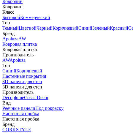
Ковролин
Ковролин
Класс
Бытовой
Коммерческий
Тон
Темный
Цветной
Черный
Коричневый
Синий
Зеленый
Красный
С
Бренд
Apoluza
AW
Ковровая плитка
Ковровая плитка
Производитель
AW
Apoluza
Тон
Синий
Коричневый
Настенные покрытия
3D панели для стен
3D панели для стен
Производитель
Decoplume
Cosca Decor
Вид
Реечные панели
Под покраску
Настенная пробка
Настенная пробка
Бренд
CORKSTYLE