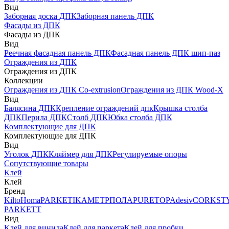
Вид
Заборная доска ДПК
Заборная панель ДПК
Фасады из ДПК
Фасады из ДПК
Вид
Реечная фасадная панель ДПК
Фасадная панель ДПК шип-паз
Ограждения из ДПК
Ограждения из ДПК
Коллекции
Ограждения из ДПК Co-extrusion
Ограждения из ДПК Wood-X
Вид
Балясина ДПК
Крепление ограждений дпк
Крышка столба
ДПК
Перила ДПК
Столб ДПК
Юбка столба ДПК
Комплектующие для ДПК
Комплектующие для ДПК
Вид
Уголок ДПК
Кляймер для ДПК
Регулируемые опоры
Сопутствующие товары
Клей
Клей
Бренд
Kilto
Homa
PARKETIKA
МЕТРПОЛА
PURETOP
Adesiv
CORKST
PARKETT
Вид
Клей для винила
Клей для паркета
Клей для пробки