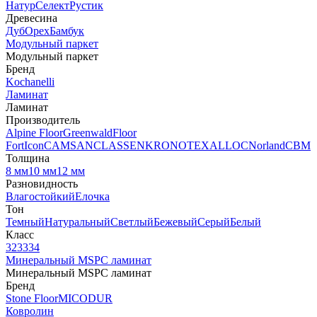
Натур
Селект
Рустик
Древесина
Дуб
Орех
Бамбук
Модульный паркет
Модульный паркет
Бренд
Kochanelli
Ламинат
Ламинат
Производитель
Alpine Floor
Greenwald
Floor
Fort
Icon
CAMSAN
CLASSEN
KRONOTEX
ALLOC
Norland
CBM
Толщина
8 мм
10 мм
12 мм
Разновидность
Влагостойкий
Елочка
Тон
Темный
Натуральный
Светлый
Бежевый
Серый
Белый
Класс
32
33
34
Минеральный MSPC ламинат
Минеральный MSPC ламинат
Бренд
Stone Floor
MICODUR
Ковролин