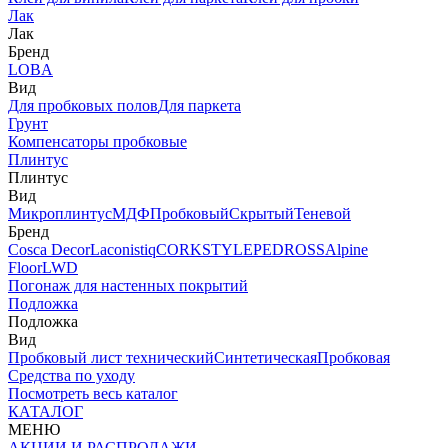
Лак
Лак
Бренд
LOBA
Вид
Для пробковых полов
Для паркета
Грунт
Компенсаторы пробковые
Плинтус
Плинтус
Вид
Микроплинтус
МДФ
Пробковый
Скрытый
Теневой
Бренд
Cosca Decor
Laconistiq
CORKSTYLE
PEDROSS
Alpine
Floor
LWD
Погонаж для настенных покрытий
Подложка
Подложка
Вид
Пробковый лист технический
Синтетическая
Пробковая
Средства по уходу
Посмотреть весь каталог
КАТАЛОГ
МЕНЮ
АКЦИИ И РАСПРОДАЖИ