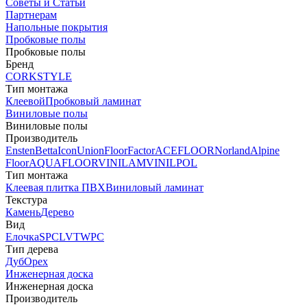
Советы и Статьи
Партнерам
Напольные покрытия
Пробковые полы
Пробковые полы
Бренд
CORKSTYLE
Тип монтажа
Клеевой
Пробковый ламинат
Виниловые полы
Виниловые полы
Производитель
Ensten
Betta
Icon
Union
FloorFactor
ACEFLOOR
Norland
Alpine
Floor
AQUAFLOOR
VINILAM
VINILPOL
Тип монтажа
Клеевая плитка ПВХ
Виниловый ламинат
Текстура
Камень
Дерево
Вид
Елочка
SPC
LVT
WPC
Тип дерева
Дуб
Орех
Инженерная доска
Инженерная доска
Производитель