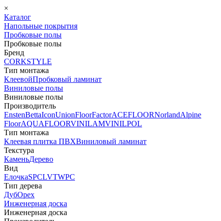
×
Каталог
Напольные покрытия
Пробковые полы
Пробковые полы
Бренд
CORKSTYLE
Тип монтажа
Клеевой
Пробковый ламинат
Виниловые полы
Виниловые полы
Производитель
Ensten
Betta
Icon
Union
FloorFactor
ACEFLOOR
Norland
Alpine
Floor
AQUAFLOOR
VINILAM
VINILPOL
Тип монтажа
Клеевая плитка ПВХ
Виниловый ламинат
Текстура
Камень
Дерево
Вид
Елочка
SPC
LVT
WPC
Тип дерева
Дуб
Орех
Инженерная доска
Инженерная доска