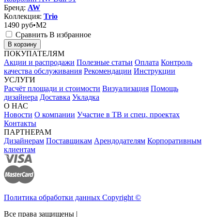
Бренд:
AW
Коллекция:
Trio
1490
руб•M2
Сравнить
В избранное
В корзину
ПОКУПАТЕЛЯМ
Акции и распродажи
Полезные статьи
Оплата
Контроль
качества обслуживания
Рекомендации
Инструкции
УСЛУГИ
Расчёт площади и стоимости
Визуализация
Помощь
дизайнера
Доставка
Укладка
О НАС
Новости
О компании
Участие в ТВ и спец. проектах
Контакты
ПАРТНЕРАМ
Дизайнерам
Поставщикам
Арендодателям
Корпоративным
клиентам
Политика обработки данных Copyright ©
Все права защищены |