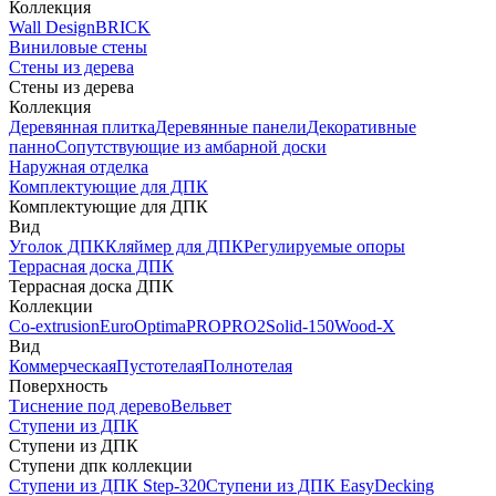
Коллекция
Wall Design
BRICK
Виниловые стены
Стены из дерева
Стены из дерева
Коллекция
Деревянная плитка
Деревянные панели
Декоративные
панно
Сопутствующие из амбарной доски
Наружная отделка
Комплектующие для ДПК
Комплектующие для ДПК
Вид
Уголок ДПК
Кляймер для ДПК
Регулируемые опоры
Террасная доска ДПК
Террасная доска ДПК
Коллекции
Co-extrusion
Euro
Optima
PRO
PRO2
Solid-150
Wood-X
Вид
Коммерческая
Пустотелая
Полнотелая
Поверхность
Тиснение под дерево
Вельвет
Ступени из ДПК
Ступени из ДПК
Ступени дпк коллекции
Ступени из ДПК Step-320
Ступени из ДПК EasyDecking