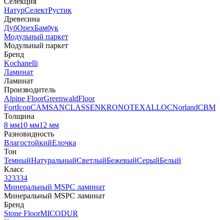
Селекция
Натур
Селект
Рустик
Древесина
Дуб
Орех
Бамбук
Модульный паркет
Модульный паркет
Бренд
Kochanelli
Ламинат
Ламинат
Производитель
Alpine Floor
Greenwald
Floor
Fort
Icon
CAMSAN
CLASSEN
KRONOTEX
ALLOC
Norland
CBM
Толщина
8 мм
10 мм
12 мм
Разновидность
Влагостойкий
Елочка
Тон
Темный
Натуральный
Светлый
Бежевый
Серый
Белый
Класс
32
33
34
Минеральный MSPC ламинат
Минеральный MSPC ламинат
Бренд
Stone Floor
MICODUR