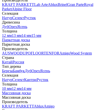
Производитель
KRAFT PARKETT
Lab Arte
Ablux
Brinel
Gran Parte
Royal
Parket
Alpine Floor
Селекция
Натур
Селект
Рустик
Древесина
Дуб
Орех
Ясень
Толщина
12 мм
13 мм
14 мм
15 мм
Паркетная доска
Паркетная доска
Производитель
AUSWOOD
UPOFLOOR
TENFOR
Amigo
Wood System
Страна
Китай
Россия
Тип дерева
Береза
Бамбук
Дуб
Орех
Ясень
Селекция
Натур
Селект
Кантри
Рустик
Толщина
10 мм
12 мм
14 мм
Массивная доска
Массивная доска
Производитель
KRAFT PARKETT
Ablux
Amigo