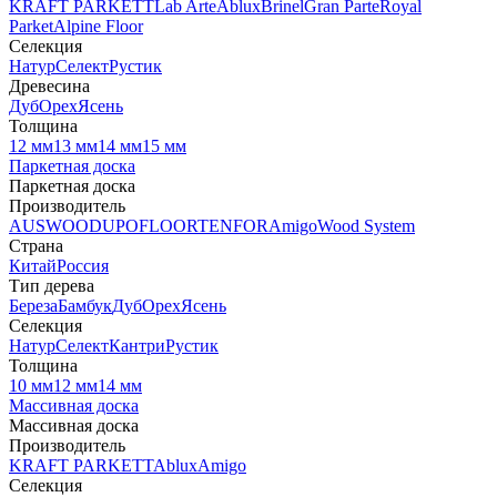
KRAFT PARKETT
Lab Arte
Ablux
Brinel
Gran Parte
Royal
Parket
Alpine Floor
Селекция
Натур
Селект
Рустик
Древесина
Дуб
Орех
Ясень
Толщина
12 мм
13 мм
14 мм
15 мм
Паркетная доска
Паркетная доска
Производитель
AUSWOOD
UPOFLOOR
TENFOR
Amigo
Wood System
Страна
Китай
Россия
Тип дерева
Береза
Бамбук
Дуб
Орех
Ясень
Селекция
Натур
Селект
Кантри
Рустик
Толщина
10 мм
12 мм
14 мм
Массивная доска
Массивная доска
Производитель
KRAFT PARKETT
Ablux
Amigo
Селекция