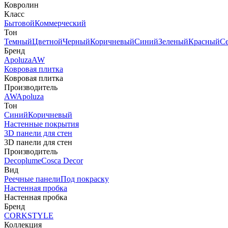
Ковролин
Класс
Бытовой
Коммерческий
Тон
Темный
Цветной
Черный
Коричневый
Синий
Зеленый
Красный
С
Бренд
Apoluza
AW
Ковровая плитка
Ковровая плитка
Производитель
AW
Apoluza
Тон
Синий
Коричневый
Настенные покрытия
3D панели для стен
3D панели для стен
Производитель
Decoplume
Cosca Decor
Вид
Реечные панели
Под покраску
Настенная пробка
Настенная пробка
Бренд
CORKSTYLE
Коллекция