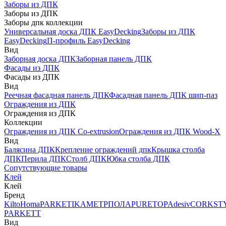
Заборы из ДПК
Заборы из ДПК
Заборы дпк коллекции
Универсальная доска ДПК EasyDecking
Заборы из ДПК
EasyDecking
П-профиль EasyDecking
Вид
Заборная доска ДПК
Заборная панель ДПК
Фасады из ДПК
Фасады из ДПК
Вид
Реечная фасадная панель ДПК
Фасадная панель ДПК шип-паз
Ограждения из ДПК
Ограждения из ДПК
Коллекции
Ограждения из ДПК Co-extrusion
Ограждения из ДПК Wood-X
Вид
Балясина ДПК
Крепление ограждений дпк
Крышка столба
ДПК
Перила ДПК
Столб ДПК
Юбка столба ДПК
Сопутствующие товары
Клей
Клей
Бренд
Kilto
Homa
PARKETIKA
МЕТРПОЛА
PURETOP
Adesiv
CORKST
PARKETT
Вид