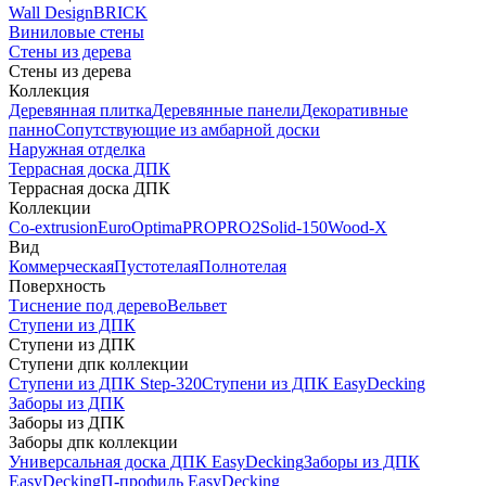
Wall Design
BRICK
Виниловые стены
Стены из дерева
Стены из дерева
Коллекция
Деревянная плитка
Деревянные панели
Декоративные
панно
Сопутствующие из амбарной доски
Наружная отделка
Террасная доска ДПК
Террасная доска ДПК
Коллекции
Co-extrusion
Euro
Optima
PRO
PRO2
Solid-150
Wood-X
Вид
Коммерческая
Пустотелая
Полнотелая
Поверхность
Тиснение под дерево
Вельвет
Ступени из ДПК
Ступени из ДПК
Ступени дпк коллекции
Ступени из ДПК Step-320
Ступени из ДПК EasyDecking
Заборы из ДПК
Заборы из ДПК
Заборы дпк коллекции
Универсальная доска ДПК EasyDecking
Заборы из ДПК
EasyDecking
П-профиль EasyDecking