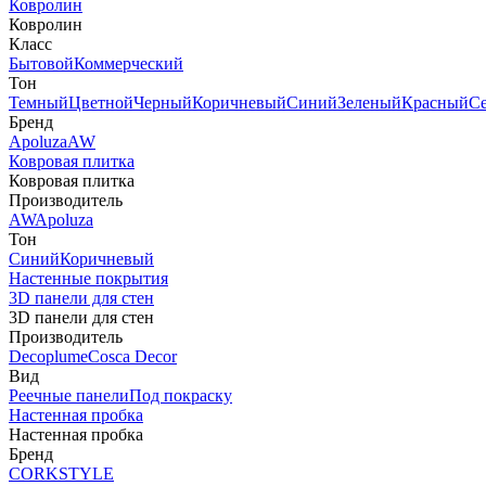
Ковролин
Ковролин
Класс
Бытовой
Коммерческий
Тон
Темный
Цветной
Черный
Коричневый
Синий
Зеленый
Красный
С
Бренд
Apoluza
AW
Ковровая плитка
Ковровая плитка
Производитель
AW
Apoluza
Тон
Синий
Коричневый
Настенные покрытия
3D панели для стен
3D панели для стен
Производитель
Decoplume
Cosca Decor
Вид
Реечные панели
Под покраску
Настенная пробка
Настенная пробка
Бренд
CORKSTYLE