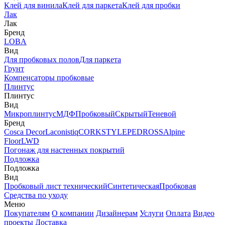
Клей для винила
Клей для паркета
Клей для пробки
Лак
Лак
Бренд
LOBA
Вид
Для пробковых полов
Для паркета
Грунт
Компенсаторы пробковые
Плинтус
Плинтус
Вид
Микроплинтус
МДФ
Пробковый
Скрытый
Теневой
Бренд
Cosca Decor
Laconistiq
CORKSTYLE
PEDROSS
Alpine
Floor
LWD
Погонаж для настенных покрытий
Подложка
Подложка
Вид
Пробковый лист технический
Синтетическая
Пробковая
Средства по уходу
Меню
Покупателям
О компании
Дизайнерам
Услуги
Оплата
Видео
проекты
Доставка