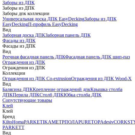
Заборы из ДПК
Заборы из ДПК
Заборы дпк коллекции
Универсальная доска ДПК EasyDecking
Заборы из ДПК
EasyDecking
П-профиль EasyDecking
Вид
Заборная доска ДПК
Заборная панель ДПК
Фасады из ДПК
Фасады из ДПК
Вид
Реечная фасадная панель ДПК
Фасадная панель ДПК шип-паз
Ограждения из ДПК
Ограждения из ДПК
Коллекции
Ограждения из ДПК Co-extrusion
Ограждения из ДПК Wood-X
Вид
Балясина ДПК
Крепление ограждений дпк
Крышка столба
ДПК
Перила ДПК
Столб ДПК
Юбка столба ДПК
Сопутствующие товары
Клей
Клей
Бренд
Kilto
Homa
PARKETIKA
МЕТРПОЛА
PURETOP
Adesiv
CORKST
PARKETT
Вид