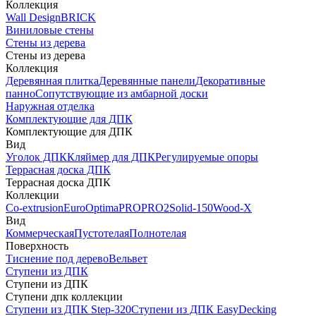
Коллекция
Wall Design
BRICK
Виниловые стены
Стены из дерева
Стены из дерева
Коллекция
Деревянная плитка
Деревянные панели
Декоративные
панно
Сопутствующие из амбарной доски
Наружная отделка
Комплектующие для ДПК
Комплектующие для ДПК
Вид
Уголок ДПК
Кляймер для ДПК
Регулируемые опоры
Террасная доска ДПК
Террасная доска ДПК
Коллекции
Co-extrusion
Euro
Optima
PRO
PRO2
Solid-150
Wood-X
Вид
Коммерческая
Пустотелая
Полнотелая
Поверхность
Тиснение под дерево
Вельвет
Ступени из ДПК
Ступени из ДПК
Ступени дпк коллекции
Ступени из ДПК Step-320
Ступени из ДПК EasyDecking