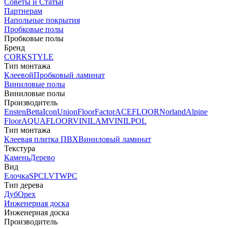
Советы и Статьи
Партнерам
Напольные покрытия
Пробковые полы
Пробковые полы
Бренд
CORKSTYLE
Тип монтажа
Клеевой
Пробковый ламинат
Виниловые полы
Виниловые полы
Производитель
Ensten
Betta
Icon
Union
FloorFactor
ACEFLOOR
Norland
Alpine
Floor
AQUAFLOOR
VINILAM
VINILPOL
Тип монтажа
Клеевая плитка ПВХ
Виниловый ламинат
Текстура
Камень
Дерево
Вид
Елочка
SPC
LVT
WPC
Тип дерева
Дуб
Орех
Инженерная доска
Инженерная доска
Производитель