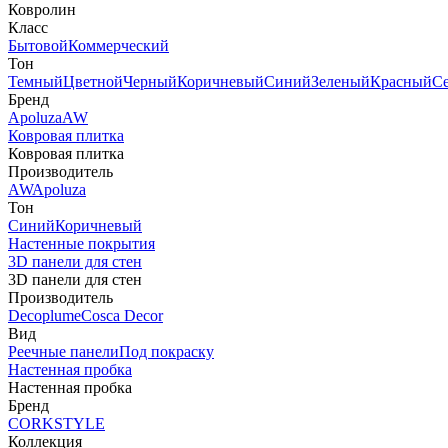
Ковролин
Класс
Бытовой
Коммерческий
Тон
Темный
Цветной
Черный
Коричневый
Синий
Зеленый
Красный
С
Бренд
Apoluza
AW
Ковровая плитка
Ковровая плитка
Производитель
AW
Apoluza
Тон
Синий
Коричневый
Настенные покрытия
3D панели для стен
3D панели для стен
Производитель
Decoplume
Cosca Decor
Вид
Реечные панели
Под покраску
Настенная пробка
Настенная пробка
Бренд
CORKSTYLE
Коллекция