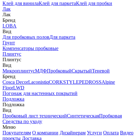
Клей для винила
Клей для паркета
Клей для пробки
Лак
Лак
Бренд
LOBA
Вид
Для пробковых полов
Для паркета
Грунт
Компенсаторы пробковые
Плинтус
Плинтус
Вид
Микроплинтус
МДФ
Пробковый
Скрытый
Теневой
Бренд
Cosca Decor
Laconistiq
CORKSTYLE
PEDROSS
Alpine
Floor
LWD
Погонаж для настенных покрытий
Подложка
Подложка
Вид
Пробковый лист технический
Синтетическая
Пробковая
Средства по уходу
Меню
Покупателям
О компании
Дизайнерам
Услуги
Оплата
Видео
проекты
Доставка