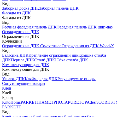
Вид
Заборная доска ДПК
Заборная панель ДПК
Фасады из ДПК
Фасады из ДПК
Вид
Реечная фасадная панель ДПК
Фасадная панель ДПК шип-паз
Ограждения из ДПК
Ограждения из ДПК
Коллекции
Ограждения из ДПК Co-extrusion
Ограждения из ДПК Wood-X
Вид
Балясина ДПК
Крепление ограждений дпк
Крышка столба
ДПК
Перила ДПК
Столб ДПК
Юбка столба ДПК
Комплектующие для ДПК
Комплектующие для ДПК
Вид
Уголок ДПК
Кляймер для ДПК
Регулируемые опоры
Сопутствующие товары
Клей
Клей
Бренд
Kilto
Homa
PARKETIKA
МЕТРПОЛА
PURETOP
Adesiv
CORKST
PARKETT
Вид
Клей для винила
Клей для паркета
Клей для пробки