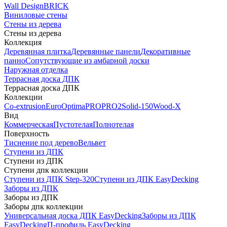
Wall Design
BRICK
Виниловые стены
Стены из дерева
Стены из дерева
Коллекция
Деревянная плитка
Деревянные панели
Декоративные
панно
Сопутствующие из амбарной доски
Наружная отделка
Террасная доска ДПК
Террасная доска ДПК
Коллекции
Co-extrusion
Euro
Optima
PRO
PRO2
Solid-150
Wood-X
Вид
Коммерческая
Пустотелая
Полнотелая
Поверхность
Тиснение под дерево
Вельвет
Ступени из ДПК
Ступени из ДПК
Ступени дпк коллекции
Ступени из ДПК Step-320
Ступени из ДПК EasyDecking
Заборы из ДПК
Заборы из ДПК
Заборы дпк коллекции
Универсальная доска ДПК EasyDecking
Заборы из ДПК
EasyDecking
П-профиль EasyDecking