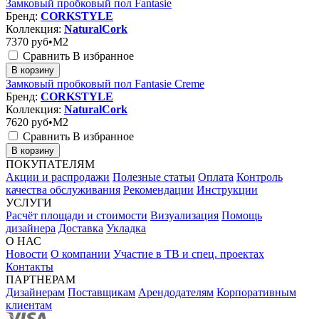
Замковый пробковый пол Fantasie
Бренд:
CORKSTYLE
Коллекция:
NaturalCork
7370
руб•M2
Сравнить
В избранное
В корзину
Замковый пробковый пол Fantasie Creme
Бренд:
CORKSTYLE
Коллекция:
NaturalCork
7620
руб•M2
Сравнить
В избранное
В корзину
ПОКУПАТЕЛЯМ
Акции и распродажи
Полезные статьи
Оплата
Контроль
качества обслуживания
Рекомендации
Инструкции
УСЛУГИ
Расчёт площади и стоимости
Визуализация
Помощь
дизайнера
Доставка
Укладка
О НАС
Новости
О компании
Участие в ТВ и спец. проектах
Контакты
ПАРТНЕРАМ
Дизайнерам
Поставщикам
Арендодателям
Корпоративным
клиентам