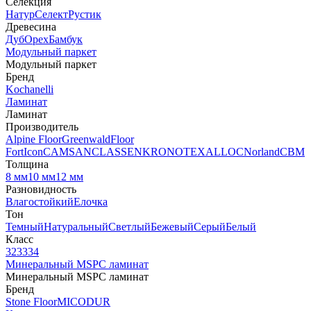
Селекция
Натур
Селект
Рустик
Древесина
Дуб
Орех
Бамбук
Модульный паркет
Модульный паркет
Бренд
Kochanelli
Ламинат
Ламинат
Производитель
Alpine Floor
Greenwald
Floor
Fort
Icon
CAMSAN
CLASSEN
KRONOTEX
ALLOC
Norland
CBM
Толщина
8 мм
10 мм
12 мм
Разновидность
Влагостойкий
Елочка
Тон
Темный
Натуральный
Светлый
Бежевый
Серый
Белый
Класс
32
33
34
Минеральный MSPC ламинат
Минеральный MSPC ламинат
Бренд
Stone Floor
MICODUR