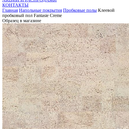
КОНТАКТЫ
Главная
Напольные покрытия
Пробковые полы
Клеевой
пробковый пол Fantasie Creme
Образец в магазине