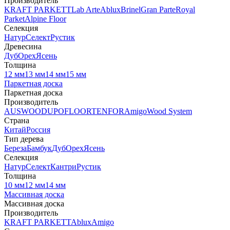
Производитель
KRAFT PARKETT
Lab Arte
Ablux
Brinel
Gran Parte
Royal
Parket
Alpine Floor
Селекция
Натур
Селект
Рустик
Древесина
Дуб
Орех
Ясень
Толщина
12 мм
13 мм
14 мм
15 мм
Паркетная доска
Паркетная доска
Производитель
AUSWOOD
UPOFLOOR
TENFOR
Amigo
Wood System
Страна
Китай
Россия
Тип дерева
Береза
Бамбук
Дуб
Орех
Ясень
Селекция
Натур
Селект
Кантри
Рустик
Толщина
10 мм
12 мм
14 мм
Массивная доска
Массивная доска
Производитель
KRAFT PARKETT
Ablux
Amigo