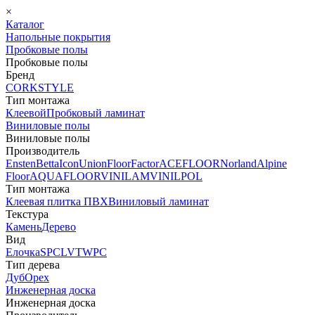
×
Каталог
Напольные покрытия
Пробковые полы
Пробковые полы
Бренд
CORKSTYLE
Тип монтажа
Клеевой
Пробковый ламинат
Виниловые полы
Виниловые полы
Производитель
Ensten
Betta
Icon
Union
FloorFactor
ACEFLOOR
Norland
Alpine
Floor
AQUAFLOOR
VINILAM
VINILPOL
Тип монтажа
Клеевая плитка ПВХ
Виниловый ламинат
Текстура
Камень
Дерево
Вид
Елочка
SPC
LVT
WPC
Тип дерева
Дуб
Орех
Инженерная доска
Инженерная доска