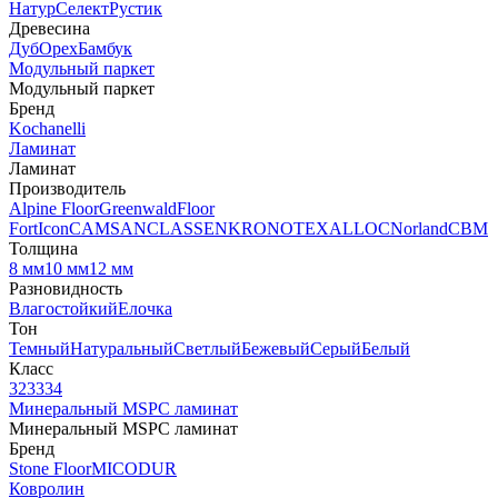
Натур
Селект
Рустик
Древесина
Дуб
Орех
Бамбук
Модульный паркет
Модульный паркет
Бренд
Kochanelli
Ламинат
Ламинат
Производитель
Alpine Floor
Greenwald
Floor
Fort
Icon
CAMSAN
CLASSEN
KRONOTEX
ALLOC
Norland
CBM
Толщина
8 мм
10 мм
12 мм
Разновидность
Влагостойкий
Елочка
Тон
Темный
Натуральный
Светлый
Бежевый
Серый
Белый
Класс
32
33
34
Минеральный MSPC ламинат
Минеральный MSPC ламинат
Бренд
Stone Floor
MICODUR
Ковролин