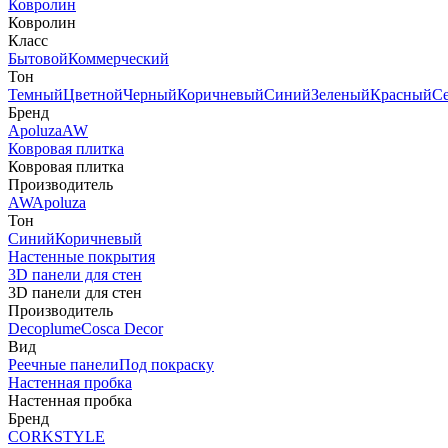
Ковролин
Ковролин
Класс
Бытовой
Коммерческий
Тон
Темный
Цветной
Черный
Коричневый
Синий
Зеленый
Красный
С
Бренд
Apoluza
AW
Ковровая плитка
Ковровая плитка
Производитель
AW
Apoluza
Тон
Синий
Коричневый
Настенные покрытия
3D панели для стен
3D панели для стен
Производитель
Decoplume
Cosca Decor
Вид
Реечные панели
Под покраску
Настенная пробка
Настенная пробка
Бренд
CORKSTYLE