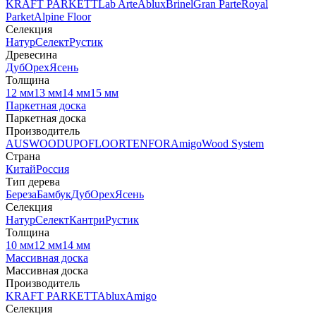
KRAFT PARKETT
Lab Arte
Ablux
Brinel
Gran Parte
Royal
Parket
Alpine Floor
Селекция
Натур
Селект
Рустик
Древесина
Дуб
Орех
Ясень
Толщина
12 мм
13 мм
14 мм
15 мм
Паркетная доска
Паркетная доска
Производитель
AUSWOOD
UPOFLOOR
TENFOR
Amigo
Wood System
Страна
Китай
Россия
Тип дерева
Береза
Бамбук
Дуб
Орех
Ясень
Селекция
Натур
Селект
Кантри
Рустик
Толщина
10 мм
12 мм
14 мм
Массивная доска
Массивная доска
Производитель
KRAFT PARKETT
Ablux
Amigo
Селекция