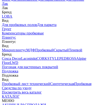
Лак
Лак
Бренд
LOBA
Вид
Для пробковых полов
Для паркета
Грунт
Компенсаторы пробковые
Плинтус
Плинтус
Вид
Микроплинтус
МДФ
Пробковый
Скрытый
Теневой
Бренд
Cosca Decor
Laconistiq
CORKSTYLE
PEDROSS
Alpine
Floor
LWD
Погонаж для настенных покрытий
Подложка
Подложка
Вид
Пробковый лист технический
Синтетическая
Пробковая
Средства по уходу
Посмотреть весь каталог
КАТАЛОГ
МЕНЮ
АКЦИИ И РАСПРОДАЖИ