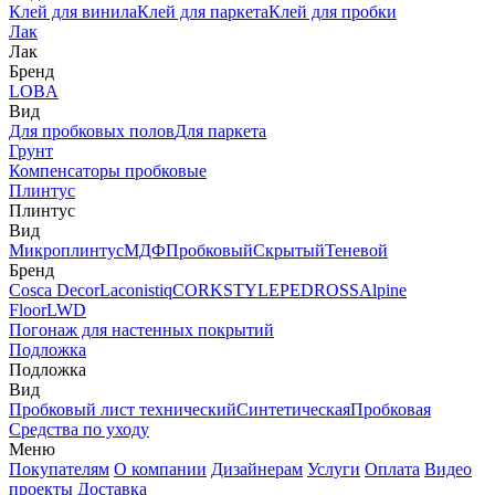
Клей для винила
Клей для паркета
Клей для пробки
Лак
Лак
Бренд
LOBA
Вид
Для пробковых полов
Для паркета
Грунт
Компенсаторы пробковые
Плинтус
Плинтус
Вид
Микроплинтус
МДФ
Пробковый
Скрытый
Теневой
Бренд
Cosca Decor
Laconistiq
CORKSTYLE
PEDROSS
Alpine
Floor
LWD
Погонаж для настенных покрытий
Подложка
Подложка
Вид
Пробковый лист технический
Синтетическая
Пробковая
Средства по уходу
Меню
Покупателям
О компании
Дизайнерам
Услуги
Оплата
Видео
проекты
Доставка