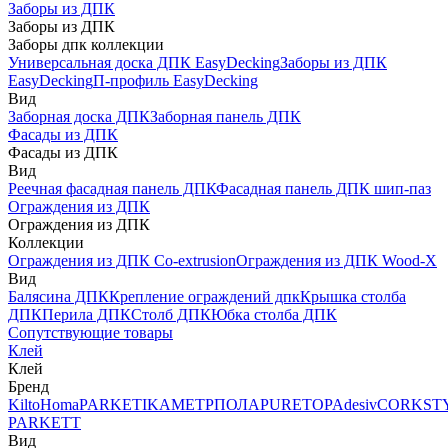
Заборы из ДПК
Заборы из ДПК
Заборы дпк коллекции
Универсальная доска ДПК EasyDecking
Заборы из ДПК
EasyDecking
П-профиль EasyDecking
Вид
Заборная доска ДПК
Заборная панель ДПК
Фасады из ДПК
Фасады из ДПК
Вид
Реечная фасадная панель ДПК
Фасадная панель ДПК шип-паз
Ограждения из ДПК
Ограждения из ДПК
Коллекции
Ограждения из ДПК Co-extrusion
Ограждения из ДПК Wood-X
Вид
Балясина ДПК
Крепление ограждений дпк
Крышка столба
ДПК
Перила ДПК
Столб ДПК
Юбка столба ДПК
Сопутствующие товары
Клей
Клей
Бренд
Kilto
Homa
PARKETIKA
МЕТРПОЛА
PURETOP
Adesiv
CORKST
PARKETT
Вид