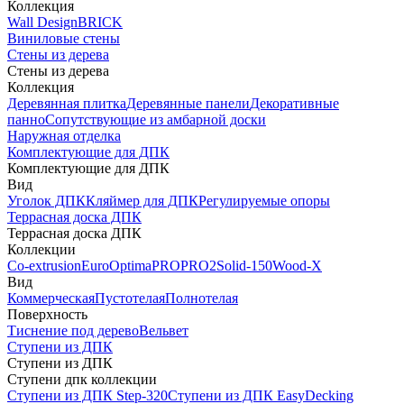
Коллекция
Wall Design
BRICK
Виниловые стены
Стены из дерева
Стены из дерева
Коллекция
Деревянная плитка
Деревянные панели
Декоративные
панно
Сопутствующие из амбарной доски
Наружная отделка
Комплектующие для ДПК
Комплектующие для ДПК
Вид
Уголок ДПК
Кляймер для ДПК
Регулируемые опоры
Террасная доска ДПК
Террасная доска ДПК
Коллекции
Co-extrusion
Euro
Optima
PRO
PRO2
Solid-150
Wood-X
Вид
Коммерческая
Пустотелая
Полнотелая
Поверхность
Тиснение под дерево
Вельвет
Ступени из ДПК
Ступени из ДПК
Ступени дпк коллекции
Ступени из ДПК Step-320
Ступени из ДПК EasyDecking