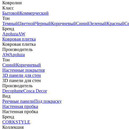
Ковролин
Класс
Бытовой
Коммерческий
Тон
Темный
Цветной
Черный
Коричневый
Синий
Зеленый
Красный
С
Бренд
Apoluza
AW
Ковровая плитка
Ковровая плитка
Производитель
AW
Apoluza
Тон
Синий
Коричневый
Настенные покрытия
3D панели для стен
3D панели для стен
Производитель
Decoplume
Cosca Decor
Вид
Реечные панели
Под покраску
Настенная пробка
Настенная пробка
Бренд
CORKSTYLE
Коллекция