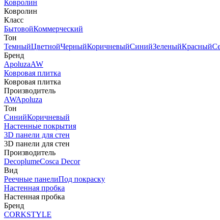
Ковролин
Ковролин
Класс
Бытовой
Коммерческий
Тон
Темный
Цветной
Черный
Коричневый
Синий
Зеленый
Красный
С
Бренд
Apoluza
AW
Ковровая плитка
Ковровая плитка
Производитель
AW
Apoluza
Тон
Синий
Коричневый
Настенные покрытия
3D панели для стен
3D панели для стен
Производитель
Decoplume
Cosca Decor
Вид
Реечные панели
Под покраску
Настенная пробка
Настенная пробка
Бренд
CORKSTYLE