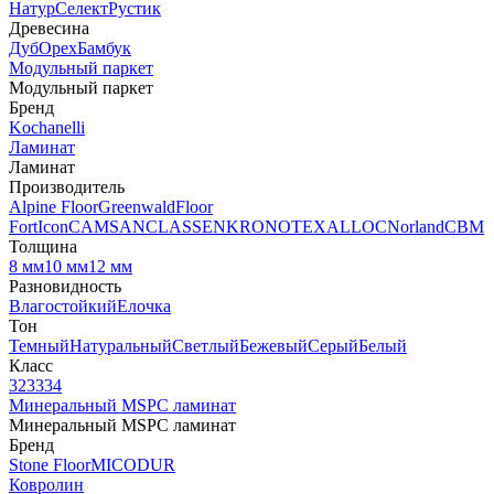
Натур
Селект
Рустик
Древесина
Дуб
Орех
Бамбук
Модульный паркет
Модульный паркет
Бренд
Kochanelli
Ламинат
Ламинат
Производитель
Alpine Floor
Greenwald
Floor
Fort
Icon
CAMSAN
CLASSEN
KRONOTEX
ALLOC
Norland
CBM
Толщина
8 мм
10 мм
12 мм
Разновидность
Влагостойкий
Елочка
Тон
Темный
Натуральный
Светлый
Бежевый
Серый
Белый
Класс
32
33
34
Минеральный MSPC ламинат
Минеральный MSPC ламинат
Бренд
Stone Floor
MICODUR
Ковролин