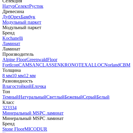
Селекция
Натур
Селект
Рустик
Древесина
Дуб
Орех
Бамбук
Модульный паркет
Модульный паркет
Бренд
Kochanelli
Ламинат
Ламинат
Производитель
Alpine Floor
Greenwald
Floor
Fort
Icon
CAMSAN
CLASSEN
KRONOTEX
ALLOC
Norland
CBM
Толщина
8 мм
10 мм
12 мм
Разновидность
Влагостойкий
Елочка
Тон
Темный
Натуральный
Светлый
Бежевый
Серый
Белый
Класс
32
33
34
Минеральный MSPC ламинат
Минеральный MSPC ламинат
Бренд
Stone Floor
MICODUR