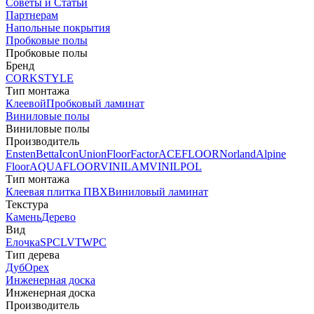
Советы и Статьи
Партнерам
Напольные покрытия
Пробковые полы
Пробковые полы
Бренд
CORKSTYLE
Тип монтажа
Клеевой
Пробковый ламинат
Виниловые полы
Виниловые полы
Производитель
Ensten
Betta
Icon
Union
FloorFactor
ACEFLOOR
Norland
Alpine
Floor
AQUAFLOOR
VINILAM
VINILPOL
Тип монтажа
Клеевая плитка ПВХ
Виниловый ламинат
Текстура
Камень
Дерево
Вид
Елочка
SPC
LVT
WPC
Тип дерева
Дуб
Орех
Инженерная доска
Инженерная доска
Производитель