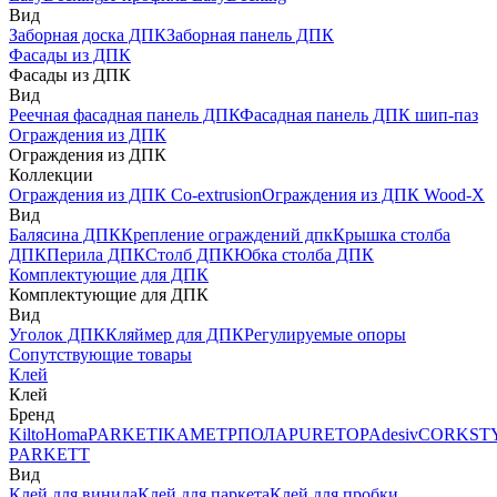
Вид
Заборная доска ДПК
Заборная панель ДПК
Фасады из ДПК
Фасады из ДПК
Вид
Реечная фасадная панель ДПК
Фасадная панель ДПК шип-паз
Ограждения из ДПК
Ограждения из ДПК
Коллекции
Ограждения из ДПК Co-extrusion
Ограждения из ДПК Wood-X
Вид
Балясина ДПК
Крепление ограждений дпк
Крышка столба
ДПК
Перила ДПК
Столб ДПК
Юбка столба ДПК
Комплектующие для ДПК
Комплектующие для ДПК
Вид
Уголок ДПК
Кляймер для ДПК
Регулируемые опоры
Сопутствующие товары
Клей
Клей
Бренд
Kilto
Homa
PARKETIKA
МЕТРПОЛА
PURETOP
Adesiv
CORKST
PARKETT
Вид
Клей для винила
Клей для паркета
Клей для пробки