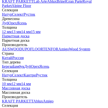
KRAFT PARKETT
Lab Arte
Ablux
Brinel
Gran Parte
Royal
Parket
Alpine Floor
Селекция
Натур
Селект
Рустик
Древесина
Дуб
Орех
Ясень
Толщина
12 мм
13 мм
14 мм
15 мм
Паркетная доска
Паркетная доска
Производитель
AUSWOOD
UPOFLOOR
TENFOR
Amigo
Wood System
Страна
Китай
Россия
Тип дерева
Береза
Бамбук
Дуб
Орех
Ясень
Селекция
Натур
Селект
Кантри
Рустик
Толщина
10 мм
12 мм
14 мм
Массивная доска
Массивная доска
Производитель
KRAFT PARKETT
Ablux
Amigo
Селекция