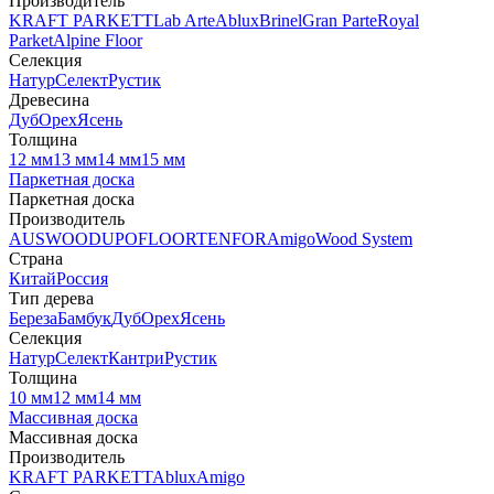
Производитель
KRAFT PARKETT
Lab Arte
Ablux
Brinel
Gran Parte
Royal
Parket
Alpine Floor
Селекция
Натур
Селект
Рустик
Древесина
Дуб
Орех
Ясень
Толщина
12 мм
13 мм
14 мм
15 мм
Паркетная доска
Паркетная доска
Производитель
AUSWOOD
UPOFLOOR
TENFOR
Amigo
Wood System
Страна
Китай
Россия
Тип дерева
Береза
Бамбук
Дуб
Орех
Ясень
Селекция
Натур
Селект
Кантри
Рустик
Толщина
10 мм
12 мм
14 мм
Массивная доска
Массивная доска
Производитель
KRAFT PARKETT
Ablux
Amigo