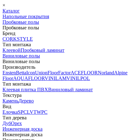
×
Каталог
Напольные покрытия
Пробковые полы
Пробковые полы
Бренд
CORKSTYLE
Тип монтажа
Клеевой
Пробковый ламинат
Виниловые полы
Виниловые полы
Производитель
Ensten
Betta
Icon
Union
FloorFactor
ACEFLOOR
Norland
Alpine
Floor
AQUAFLOOR
VINILAM
VINILPOL
Тип монтажа
Клеевая плитка ПВХ
Виниловый ламинат
Текстура
Камень
Дерево
Вид
Елочка
SPC
LVT
WPC
Тип дерева
Дуб
Орех
Инженерная доска
Инженерная доска