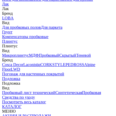
Лак
Лак
Бренд
LOBA
Вид
Для пробковых полов
Для паркета
Грунт
Компенсаторы пробковые
Плинтус
Плинтус
Вид
Микроплинтус
МДФ
Пробковый
Скрытый
Теневой
Бренд
Cosca Decor
Laconistiq
CORKSTYLE
PEDROSS
Alpine
Floor
LWD
Погонаж для настенных покрытий
Подложка
Подложка
Вид
Пробковый лист технический
Синтетическая
Пробковая
Средства по уходу
Посмотреть весь каталог
КАТАЛОГ
МЕНЮ
АКЦИИ И РАСПРОДАЖИ