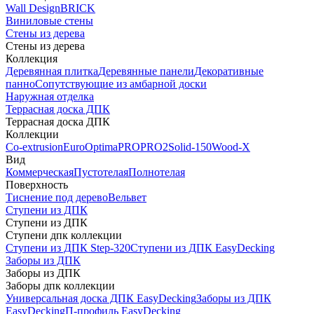
Wall Design
BRICK
Виниловые стены
Стены из дерева
Стены из дерева
Коллекция
Деревянная плитка
Деревянные панели
Декоративные
панно
Сопутствующие из амбарной доски
Наружная отделка
Террасная доска ДПК
Террасная доска ДПК
Коллекции
Co-extrusion
Euro
Optima
PRO
PRO2
Solid-150
Wood-X
Вид
Коммерческая
Пустотелая
Полнотелая
Поверхность
Тиснение под дерево
Вельвет
Ступени из ДПК
Ступени из ДПК
Ступени дпк коллекции
Ступени из ДПК Step-320
Ступени из ДПК EasyDecking
Заборы из ДПК
Заборы из ДПК
Заборы дпк коллекции
Универсальная доска ДПК EasyDecking
Заборы из ДПК
EasyDecking
П-профиль EasyDecking