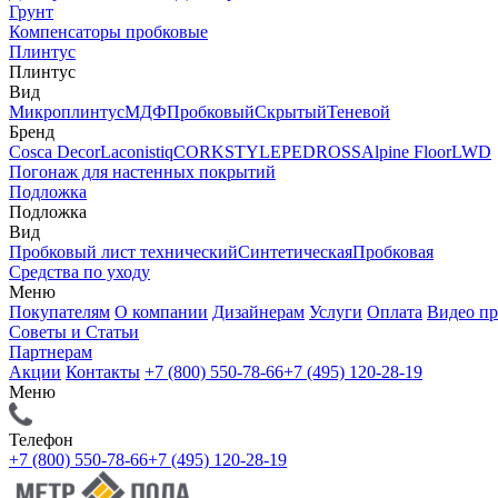
Грунт
Компенсаторы пробковые
Плинтус
Плинтус
Вид
Микроплинтус
МДФ
Пробковый
Скрытый
Теневой
Бренд
Cosca Decor
Laconistiq
CORKSTYLE
PEDROSS
Alpine Floor
LWD
Погонаж для настенных покрытий
Подложка
Подложка
Вид
Пробковый лист технический
Синтетическая
Пробковая
Средства по уходу
Меню
Покупателям
О компании
Дизайнерам
Услуги
Оплата
Видео п
Советы и Статьи
Партнерам
Акции
Контакты
+7 (800) 550-78-66
+7 (495) 120-28-19
Меню
Телефон
+7 (800) 550-78-66
+7 (495) 120-28-19