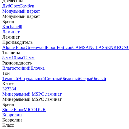
Древесина
Дуб
Орех
Бамбук
Модульный паркет
Модульный паркет
Бренд
Kochanelli
Ламинат
Ламинат
Производитель
Alpine Floor
Greenwald
Floor Fort
Icon
CAMSAN
CLASSEN
KRON
Толщина
8 мм
10 мм
12 мм
Разновидность
Влагостойкий
Елочка
Тон
Темный
Натуральный
Светлый
Бежевый
Серый
Белый
Класс
32
33
34
Минеральный MSPC ламинат
Минеральный MSPC ламинат
Бренд
Stone Floor
MICODUR
Ковролин
Ковролин
Класс