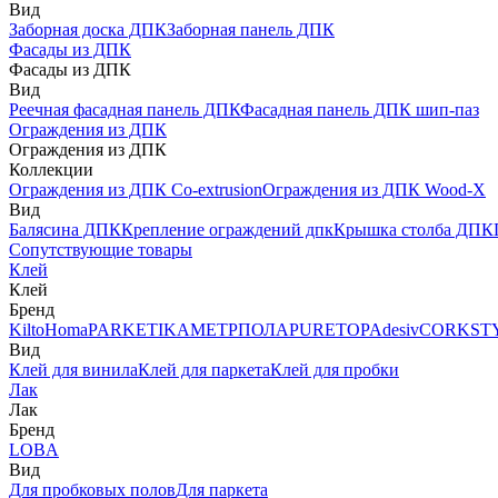
Вид
Заборная доска ДПК
Заборная панель ДПК
Фасады из ДПК
Фасады из ДПК
Вид
Реечная фасадная панель ДПК
Фасадная панель ДПК шип-паз
Ограждения из ДПК
Ограждения из ДПК
Коллекции
Ограждения из ДПК Co-extrusion
Ограждения из ДПК Wood-X
Вид
Балясина ДПК
Крепление ограждений дпк
Крышка столба ДПК
Сопутствующие товары
Клей
Клей
Бренд
Kilto
Homa
PARKETIKA
МЕТРПОЛА
PURETOP
Adesiv
CORKST
Вид
Клей для винила
Клей для паркета
Клей для пробки
Лак
Лак
Бренд
LOBA
Вид
Для пробковых полов
Для паркета