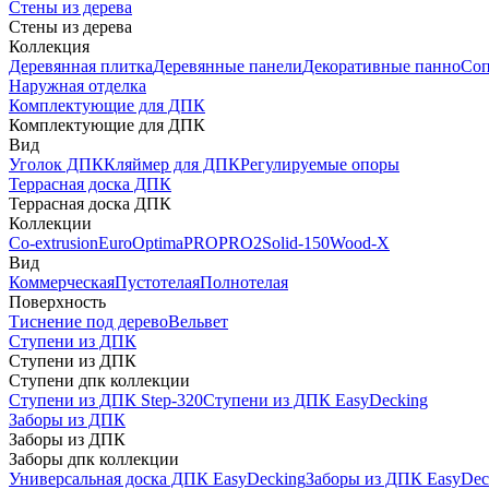
Стены из дерева
Стены из дерева
Коллекция
Деревянная плитка
Деревянные панели
Декоративные панно
Соп
Наружная отделка
Комплектующие для ДПК
Комплектующие для ДПК
Вид
Уголок ДПК
Кляймер для ДПК
Регулируемые опоры
Террасная доска ДПК
Террасная доска ДПК
Коллекции
Co-extrusion
Euro
Optima
PRO
PRO2
Solid-150
Wood-X
Вид
Коммерческая
Пустотелая
Полнотелая
Поверхность
Тиснение под дерево
Вельвет
Ступени из ДПК
Ступени из ДПК
Ступени дпк коллекции
Ступени из ДПК Step-320
Ступени из ДПК EasyDecking
Заборы из ДПК
Заборы из ДПК
Заборы дпк коллекции
Универсальная доска ДПК EasyDecking
Заборы из ДПК EasyDec