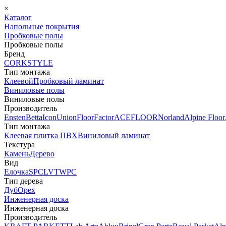
×
Каталог
Напольные покрытия
Пробковые полы
Пробковые полы
Бренд
CORKSTYLE
Тип монтажа
Клеевой
Пробковый ламинат
Виниловые полы
Виниловые полы
Производитель
Ensten
Betta
Icon
Union
FloorFactor
ACEFLOOR
Norland
Alpine Floor
Тип монтажа
Клеевая плитка ПВХ
Виниловый ламинат
Текстура
Камень
Дерево
Вид
Елочка
SPC
LVT
WPC
Тип дерева
Дуб
Орех
Инженерная доска
Инженерная доска
Производитель