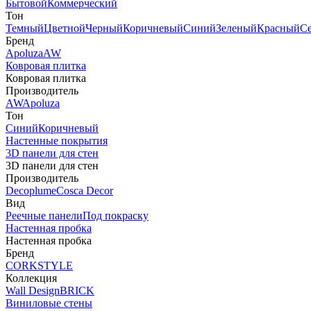
Бытовой
Коммерческий
Тон
Темный
Цветной
Черный
Коричневый
Синий
Зеленый
Красный
С
Бренд
Apoluza
AW
Ковровая плитка
Ковровая плитка
Производитель
AW
Apoluza
Тон
Синий
Коричневый
Настенные покрытия
3D панели для стен
3D панели для стен
Производитель
Decoplume
Cosca Decor
Вид
Реечные панели
Под покраску
Настенная пробка
Настенная пробка
Бренд
CORKSTYLE
Коллекция
Wall Design
BRICK
Виниловые стены