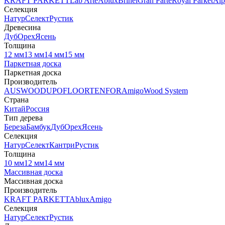
KRAFT PARKETT
Lab Arte
Ablux
Brinel
Gran Parte
Royal Parket
Alp
Селекция
Натур
Селект
Рустик
Древесина
Дуб
Орех
Ясень
Толщина
12 мм
13 мм
14 мм
15 мм
Паркетная доска
Паркетная доска
Производитель
AUSWOOD
UPOFLOOR
TENFOR
Amigo
Wood System
Страна
Китай
Россия
Тип дерева
Береза
Бамбук
Дуб
Орех
Ясень
Селекция
Натур
Селект
Кантри
Рустик
Толщина
10 мм
12 мм
14 мм
Массивная доска
Массивная доска
Производитель
KRAFT PARKETT
Ablux
Amigo
Селекция
Натур
Селект
Рустик