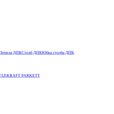
Перила ДПК
Столб ДПК
Юбка столба ДПК
YLE
KRAFT PARKETT