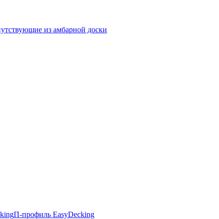
утствующие из амбарной доски
king
П-профиль EasyDecking