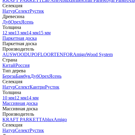
KRAFT PARKETT
Lab Arte
Ablux
Brinel
Gran Parte
Royal Parket
Alp
Селекция
Натур
Селект
Рустик
Древесина
Дуб
Орех
Ясень
Толщина
12 мм
13 мм
14 мм
15 мм
Паркетная доска
Паркетная доска
Производитель
AUSWOOD
UPOFLOOR
TENFOR
Amigo
Wood System
Страна
Китай
Россия
Тип дерева
Береза
Бамбук
Дуб
Орех
Ясень
Селекция
Натур
Селект
Кантри
Рустик
Толщина
10 мм
12 мм
14 мм
Массивная доска
Массивная доска
Производитель
KRAFT PARKETT
Ablux
Amigo
Селекция
Натур
Селект
Рустик