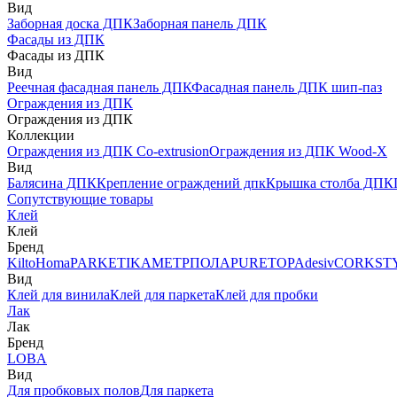
Вид
Заборная доска ДПК
Заборная панель ДПК
Фасады из ДПК
Фасады из ДПК
Вид
Реечная фасадная панель ДПК
Фасадная панель ДПК шип-паз
Ограждения из ДПК
Ограждения из ДПК
Коллекции
Ограждения из ДПК Co-extrusion
Ограждения из ДПК Wood-X
Вид
Балясина ДПК
Крепление ограждений дпк
Крышка столба ДПК
Сопутствующие товары
Клей
Клей
Бренд
Kilto
Homa
PARKETIKA
МЕТРПОЛА
PURETOP
Adesiv
CORKST
Вид
Клей для винила
Клей для паркета
Клей для пробки
Лак
Лак
Бренд
LOBA
Вид
Для пробковых полов
Для паркета