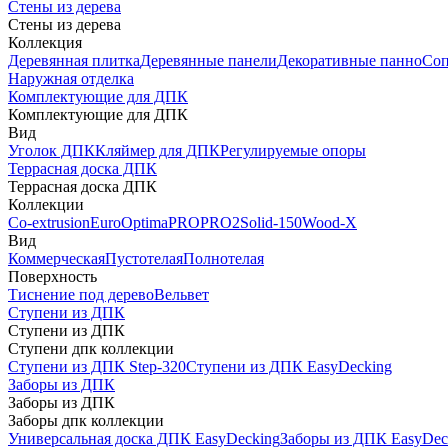
Стены из дерева
Стены из дерева
Коллекция
Деревянная плитка
Деревянные панели
Декоративные панно
Соп
Наружная отделка
Комплектующие для ДПК
Комплектующие для ДПК
Вид
Уголок ДПК
Кляймер для ДПК
Регулируемые опоры
Террасная доска ДПК
Террасная доска ДПК
Коллекции
Co-extrusion
Euro
Optima
PRO
PRO2
Solid-150
Wood-X
Вид
Коммерческая
Пустотелая
Полнотелая
Поверхность
Тиснение под дерево
Вельвет
Ступени из ДПК
Ступени из ДПК
Ступени дпк коллекции
Ступени из ДПК Step-320
Ступени из ДПК EasyDecking
Заборы из ДПК
Заборы из ДПК
Заборы дпк коллекции
Универсальная доска ДПК EasyDecking
Заборы из ДПК EasyDec