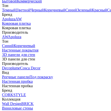
Бытовой
Коммерческий
Тон
Темный
Цветной
Черный
Коричневый
Синий
Зеленый
Красный
С
Бренд
Apoluza
AW
Ковровая плитка
Ковровая плитка
Производитель
AW
Apoluza
Тон
Синий
Коричневый
Настенные покрытия
3D панели для стен
3D панели для стен
Производитель
Decoplume
Cosca Decor
Вид
Реечные панели
Под покраску
Настенная пробка
Настенная пробка
Бренд
CORKSTYLE
Коллекция
Wall Design
BRICK
Виниловые стены