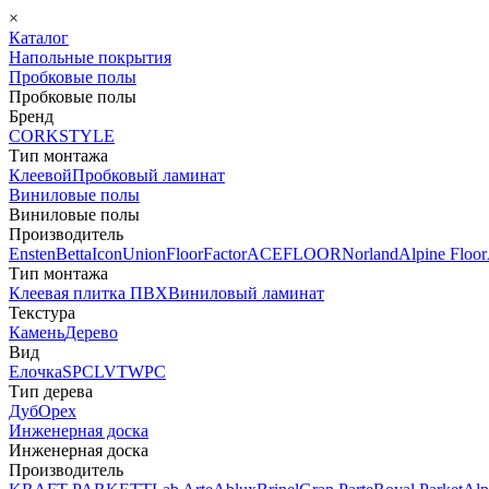
×
Каталог
Напольные покрытия
Пробковые полы
Пробковые полы
Бренд
CORKSTYLE
Тип монтажа
Клеевой
Пробковый ламинат
Виниловые полы
Виниловые полы
Производитель
Ensten
Betta
Icon
Union
FloorFactor
ACEFLOOR
Norland
Alpine Floor
Тип монтажа
Клеевая плитка ПВХ
Виниловый ламинат
Текстура
Камень
Дерево
Вид
Елочка
SPC
LVT
WPC
Тип дерева
Дуб
Орех
Инженерная доска
Инженерная доска
Производитель