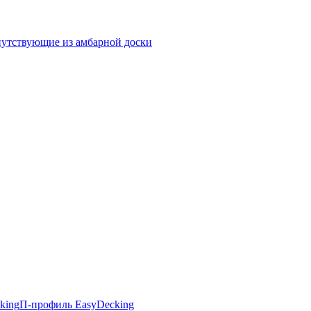
утствующие из амбарной доски
king
П-профиль EasyDecking