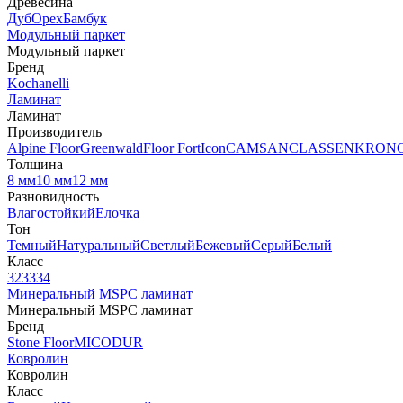
Древесина
Дуб
Орех
Бамбук
Модульный паркет
Модульный паркет
Бренд
Kochanelli
Ламинат
Ламинат
Производитель
Alpine Floor
Greenwald
Floor Fort
Icon
CAMSAN
CLASSEN
KRON
Толщина
8 мм
10 мм
12 мм
Разновидность
Влагостойкий
Елочка
Тон
Темный
Натуральный
Светлый
Бежевый
Серый
Белый
Класс
32
33
34
Минеральный MSPC ламинат
Минеральный MSPC ламинат
Бренд
Stone Floor
MICODUR
Ковролин
Ковролин
Класс