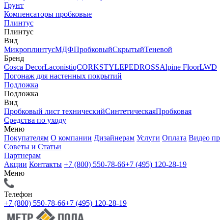
Грунт
Компенсаторы пробковые
Плинтус
Плинтус
Вид
Микроплинтус
МДФ
Пробковый
Скрытый
Теневой
Бренд
Cosca Decor
Laconistiq
CORKSTYLE
PEDROSS
Alpine Floor
LWD
Погонаж для настенных покрытий
Подложка
Подложка
Вид
Пробковый лист технический
Синтетическая
Пробковая
Средства по уходу
Меню
Покупателям
О компании
Дизайнерам
Услуги
Оплата
Видео п
Советы и Статьи
Партнерам
Акции
Контакты
+7 (800) 550-78-66
+7 (495) 120-28-19
Меню
Телефон
+7 (800) 550-78-66
+7 (495) 120-28-19