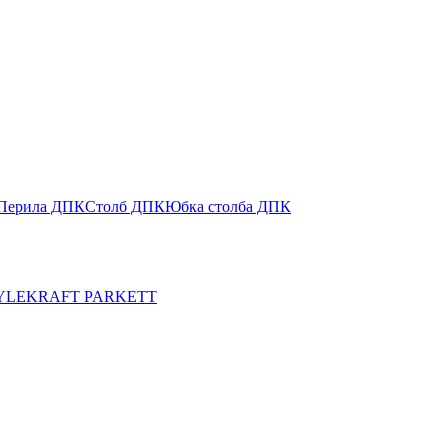
Перила ДПК
Столб ДПК
Юбка столба ДПК
YLE
KRAFT PARKETT