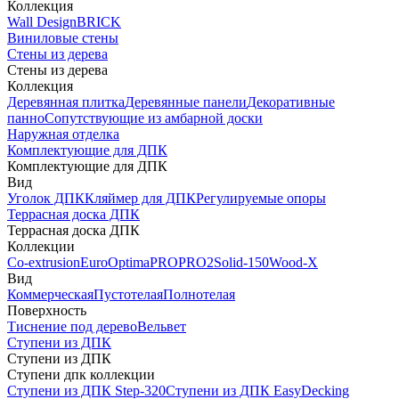
Коллекция
Wall Design
BRICK
Виниловые стены
Стены из дерева
Стены из дерева
Коллекция
Деревянная плитка
Деревянные панели
Декоративные
панно
Сопутствующие из амбарной доски
Наружная отделка
Комплектующие для ДПК
Комплектующие для ДПК
Вид
Уголок ДПК
Кляймер для ДПК
Регулируемые опоры
Террасная доска ДПК
Террасная доска ДПК
Коллекции
Co-extrusion
Euro
Optima
PRO
PRO2
Solid-150
Wood-X
Вид
Коммерческая
Пустотелая
Полнотелая
Поверхность
Тиснение под дерево
Вельвет
Ступени из ДПК
Ступени из ДПК
Ступени дпк коллекции
Ступени из ДПК Step-320
Ступени из ДПК EasyDecking