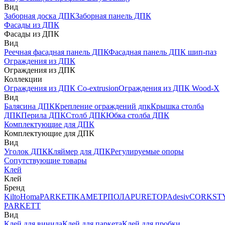
Вид
Заборная доска ДПК
Заборная панель ДПК
Фасады из ДПК
Фасады из ДПК
Вид
Реечная фасадная панель ДПК
Фасадная панель ДПК шип-паз
Ограждения из ДПК
Ограждения из ДПК
Коллекции
Ограждения из ДПК Co-extrusion
Ограждения из ДПК Wood-X
Вид
Балясина ДПК
Крепление ограждений дпк
Крышка столба
ДПК
Перила ДПК
Столб ДПК
Юбка столба ДПК
Комплектующие для ДПК
Комплектующие для ДПК
Вид
Уголок ДПК
Кляймер для ДПК
Регулируемые опоры
Сопутствующие товары
Клей
Клей
Бренд
Kilto
Homa
PARKETIKA
МЕТРПОЛА
PURETOP
Adesiv
CORKST
PARKETT
Вид
Клей для винила
Клей для паркета
Клей для пробки