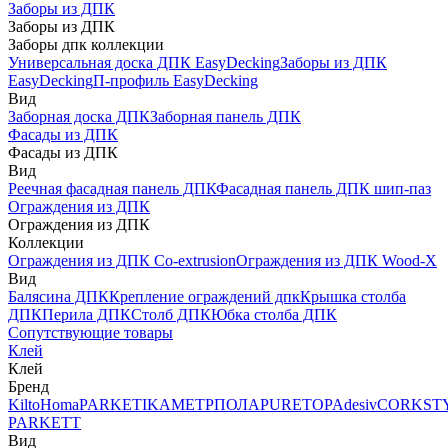
Заборы из ДПК
Заборы из ДПК
Заборы дпк коллекции
Универсальная доска ДПК EasyDecking
Заборы из ДПК
EasyDecking
П-профиль EasyDecking
Вид
Заборная доска ДПК
Заборная панель ДПК
Фасады из ДПК
Фасады из ДПК
Вид
Реечная фасадная панель ДПК
Фасадная панель ДПК шип-паз
Ограждения из ДПК
Ограждения из ДПК
Коллекции
Ограждения из ДПК Co-extrusion
Ограждения из ДПК Wood-X
Вид
Балясина ДПК
Крепление ограждений дпк
Крышка столба
ДПК
Перила ДПК
Столб ДПК
Юбка столба ДПК
Сопутствующие товары
Клей
Клей
Бренд
Kilto
Homa
PARKETIKA
МЕТРПОЛА
PURETOP
Adesiv
CORKST
PARKETT
Вид