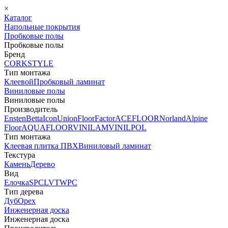
×
Каталог
Напольные покрытия
Пробковые полы
Пробковые полы
Бренд
CORKSTYLE
Тип монтажа
Клеевой
Пробковый ламинат
Виниловые полы
Виниловые полы
Производитель
Ensten
Betta
Icon
Union
FloorFactor
ACEFLOOR
Norland
Alpine
Floor
AQUAFLOOR
VINILAM
VINILPOL
Тип монтажа
Клеевая плитка ПВХ
Виниловый ламинат
Текстура
Камень
Дерево
Вид
Елочка
SPC
LVT
WPC
Тип дерева
Дуб
Орех
Инженерная доска
Инженерная доска