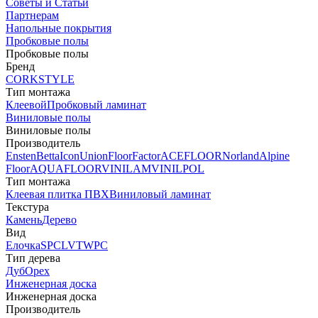
Советы и Статьи
Партнерам
Напольные покрытия
Пробковые полы
Пробковые полы
Бренд
CORKSTYLE
Тип монтажа
Клеевой
Пробковый ламинат
Виниловые полы
Виниловые полы
Производитель
Ensten
Betta
Icon
Union
FloorFactor
ACEFLOOR
Norland
Alpine
Floor
AQUAFLOOR
VINILAM
VINILPOL
Тип монтажа
Клеевая плитка ПВХ
Виниловый ламинат
Текстура
Камень
Дерево
Вид
Елочка
SPC
LVT
WPC
Тип дерева
Дуб
Орех
Инженерная доска
Инженерная доска
Производитель