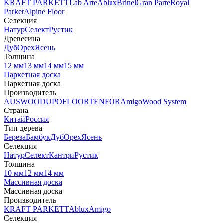
KRAFT PARKETT
Lab Arte
Ablux
Brinel
Gran Parte
Royal
Parket
Alpine Floor
Селекция
Натур
Селект
Рустик
Древесина
Дуб
Орех
Ясень
Толщина
12 мм
13 мм
14 мм
15 мм
Паркетная доска
Паркетная доска
Производитель
AUSWOOD
UPOFLOOR
TENFOR
Amigo
Wood System
Страна
Китай
Россия
Тип дерева
Береза
Бамбук
Дуб
Орех
Ясень
Селекция
Натур
Селект
Кантри
Рустик
Толщина
10 мм
12 мм
14 мм
Массивная доска
Массивная доска
Производитель
KRAFT PARKETT
Ablux
Amigo
Селекция