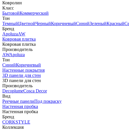
Ковролин
Класс
Бытовой
Коммерческий
Тон
Темный
Цветной
Черный
Коричневый
Синий
Зеленый
Красный
С
Бренд
Apoluza
AW
Ковровая плитка
Ковровая плитка
Производитель
AW
Apoluza
Тон
Синий
Коричневый
Настенные покрытия
3D панели для стен
3D панели для стен
Производитель
Decoplume
Cosca Decor
Вид
Реечные панели
Под покраску
Настенная пробка
Настенная пробка
Бренд
CORKSTYLE
Коллекция