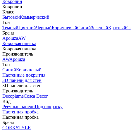
Ковролин
Ковролин
Класс
Бытовой
Коммерческий
Тон
Темный
Цветной
Черный
Коричневый
Синий
Зеленый
Красный
С
Бренд
Apoluza
AW
Ковровая плитка
Ковровая плитка
Производитель
AW
Apoluza
Тон
Синий
Коричневый
Настенные покрытия
3D панели для стен
3D панели для стен
Производитель
Decoplume
Cosca Decor
Вид
Реечные панели
Под покраску
Настенная пробка
Настенная пробка
Бренд
CORKSTYLE