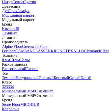
Натур
Селект
Рустик
Древесина
Дуб
Орех
Бамбук
Модульный паркет
Модульный паркет
Бренд
Kochanelli
Ламинат
Ламинат
Производитель
Alpine Floor
Greenwald
Floor
Fort
Icon
CAMSAN
CLASSEN
KRONOTEX
ALLOC
Norland
CBM
Толщина
8 мм
10 мм
12 мм
Разновидность
Влагостойкий
Елочка
Тон
Темный
Натуральный
Светлый
Бежевый
Серый
Белый
Класс
32
33
34
Минеральный MSPC ламинат
Минеральный MSPC ламинат
Бренд
Stone Floor
MICODUR
Ковролин