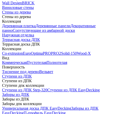
Wall Design
BRICK
Виниловые стены
Стены из дерева
Стены из дерева
Коллекция
Деревянная плитка
Деревянные панели
Декоративные
панно
Сопутствующие из амбарной доски
Наружная отделка
Террасная доска ДПК
Террасная доска ДПК
Коллекции
Co-extrusion
Euro
Optima
PRO
PRO2
Solid-150
Wood-X
Вид
Коммерческая
Пустотелая
Полнотелая
Поверхность
Тиснение под дерево
Вельвет
Ступени из ДПК
Ступени из ДПК
Ступени дпк коллекции
Ступени из ДПК Step-320
Ступени из ДПК EasyDecking
Заборы из ДПК
Заборы из ДПК
Заборы дпк коллекции
Универсальная доска ДПК EasyDecking
Заборы из ДПК
EasyDecking
П-профиль EasyDecking