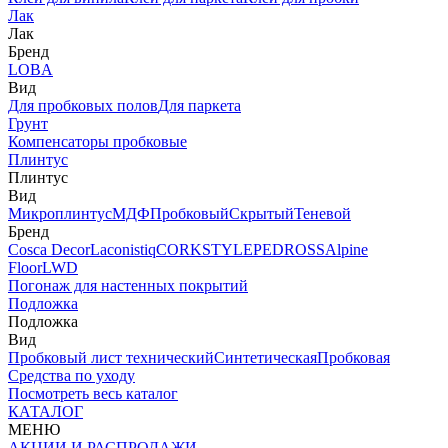
Лак
Лак
Бренд
LOBA
Вид
Для пробковых полов
Для паркета
Грунт
Компенсаторы пробковые
Плинтус
Плинтус
Вид
Микроплинтус
МДФ
Пробковый
Скрытый
Теневой
Бренд
Cosca Decor
Laconistiq
CORKSTYLE
PEDROSS
Alpine
Floor
LWD
Погонаж для настенных покрытий
Подложка
Подложка
Вид
Пробковый лист технический
Синтетическая
Пробковая
Средства по уходу
Посмотреть весь каталог
КАТАЛОГ
МЕНЮ
АКЦИИ И РАСПРОДАЖИ