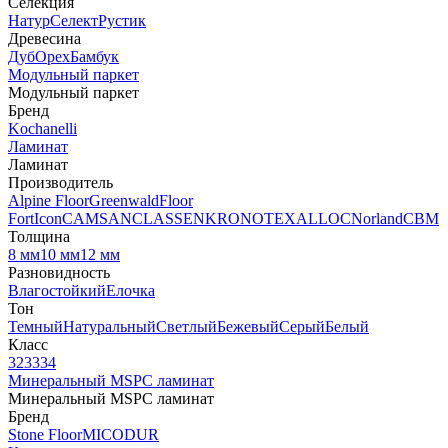
Селекция
Натур
Селект
Рустик
Древесина
Дуб
Орех
Бамбук
Модульный паркет
Модульный паркет
Бренд
Kochanelli
Ламинат
Ламинат
Производитель
Alpine Floor
Greenwald
Floor
Fort
Icon
CAMSAN
CLASSEN
KRONOTEX
ALLOC
Norland
CBM
Толщина
8 мм
10 мм
12 мм
Разновидность
Влагостойкий
Елочка
Тон
Темный
Натуральный
Светлый
Бежевый
Серый
Белый
Класс
32
33
34
Минеральный MSPC ламинат
Минеральный MSPC ламинат
Бренд
Stone Floor
MICODUR