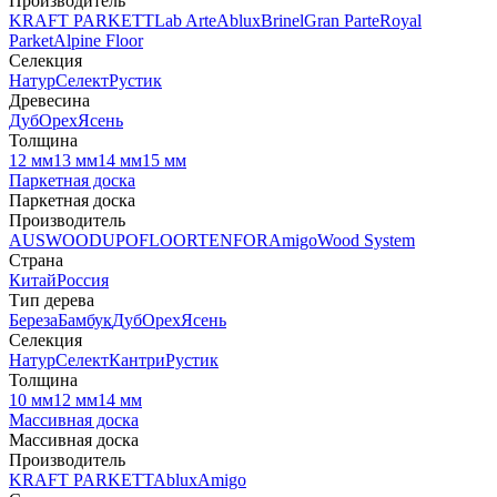
Производитель
KRAFT PARKETT
Lab Arte
Ablux
Brinel
Gran Parte
Royal
Parket
Alpine Floor
Селекция
Натур
Селект
Рустик
Древесина
Дуб
Орех
Ясень
Толщина
12 мм
13 мм
14 мм
15 мм
Паркетная доска
Паркетная доска
Производитель
AUSWOOD
UPOFLOOR
TENFOR
Amigo
Wood System
Страна
Китай
Россия
Тип дерева
Береза
Бамбук
Дуб
Орех
Ясень
Селекция
Натур
Селект
Кантри
Рустик
Толщина
10 мм
12 мм
14 мм
Массивная доска
Массивная доска
Производитель
KRAFT PARKETT
Ablux
Amigo