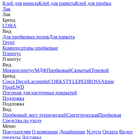
Клей для винила
Клей для паркета
Клей для пробки
Лак
Лак
Бренд
LOBA
Вид
Для пробковых полов
Для паркета
Грунт
Компенсаторы пробковые
Плинтус
Плинтус
Вид
Микроплинтус
МДФ
Пробковый
Скрытый
Теневой
Бренд
Cosca Decor
Laconistiq
CORKSTYLE
PEDROSS
Alpine
Floor
LWD
Погонаж для настенных покрытий
Подложка
Подложка
Вид
Пробковый лист технический
Синтетическая
Пробковая
Средства по уходу
Меню
Покупателям
О компании
Дизайнерам
Услуги
Оплата
Видео
проекты
Доставка