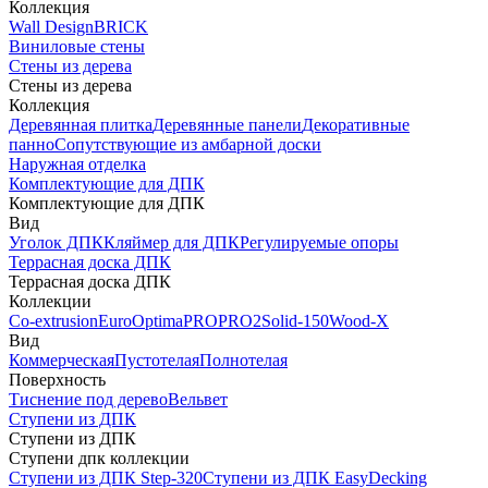
Коллекция
Wall Design
BRICK
Виниловые стены
Стены из дерева
Стены из дерева
Коллекция
Деревянная плитка
Деревянные панели
Декоративные
панно
Сопутствующие из амбарной доски
Наружная отделка
Комплектующие для ДПК
Комплектующие для ДПК
Вид
Уголок ДПК
Кляймер для ДПК
Регулируемые опоры
Террасная доска ДПК
Террасная доска ДПК
Коллекции
Co-extrusion
Euro
Optima
PRO
PRO2
Solid-150
Wood-X
Вид
Коммерческая
Пустотелая
Полнотелая
Поверхность
Тиснение под дерево
Вельвет
Ступени из ДПК
Ступени из ДПК
Ступени дпк коллекции
Ступени из ДПК Step-320
Ступени из ДПК EasyDecking