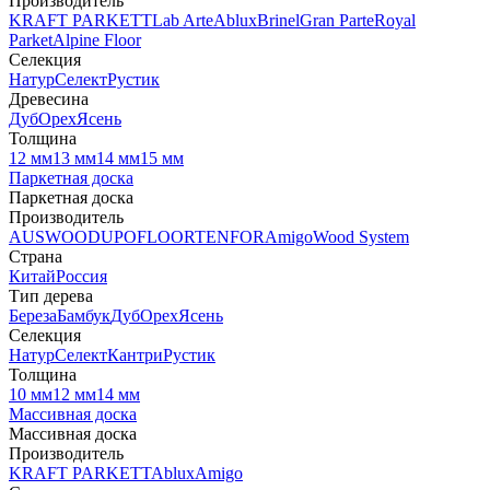
Производитель
KRAFT PARKETT
Lab Arte
Ablux
Brinel
Gran Parte
Royal
Parket
Alpine Floor
Селекция
Натур
Селект
Рустик
Древесина
Дуб
Орех
Ясень
Толщина
12 мм
13 мм
14 мм
15 мм
Паркетная доска
Паркетная доска
Производитель
AUSWOOD
UPOFLOOR
TENFOR
Amigo
Wood System
Страна
Китай
Россия
Тип дерева
Береза
Бамбук
Дуб
Орех
Ясень
Селекция
Натур
Селект
Кантри
Рустик
Толщина
10 мм
12 мм
14 мм
Массивная доска
Массивная доска
Производитель
KRAFT PARKETT
Ablux
Amigo