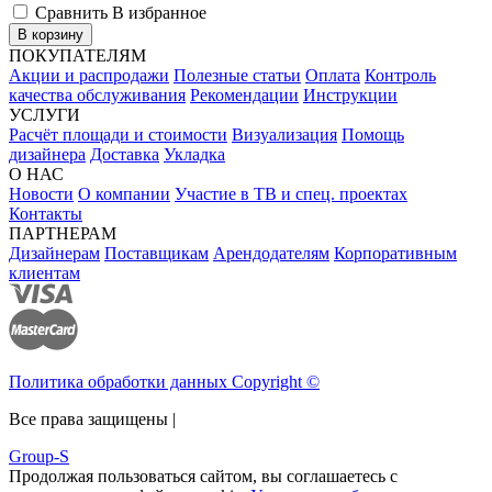
Сравнить
В избранное
В корзину
ПОКУПАТЕЛЯМ
Акции и распродажи
Полезные статьи
Оплата
Контроль
качества обслуживания
Рекомендации
Инструкции
УСЛУГИ
Расчёт площади и стоимости
Визуализация
Помощь
дизайнера
Доставка
Укладка
О НАС
Новости
О компании
Участие в ТВ и спец. проектах
Контакты
ПАРТНЕРАМ
Дизайнерам
Поставщикам
Арендодателям
Корпоративным
клиентам
Политика обработки данных Copyright ©
Все права защищены |
Group-S
Продолжая пользоваться сайтом, вы соглашаетесь с