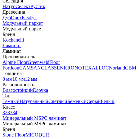
Селекция
Натур
Селект
Рустик
Древесина
Дуб
Орех
Бамбук
Модульный паркет
Модульный паркет
Бренд
Kochanelli
Ламинат
Ламинат
Производитель
Alpine Floor
Greenwald
Floor
Fort
Icon
CAMSAN
CLASSEN
KRONOTEX
ALLOC
Norland
CBM
Толщина
8 мм
10 мм
12 мм
Разновидность
Влагостойкий
Елочка
Тон
Темный
Натуральный
Светлый
Бежевый
Серый
Белый
Класс
32
33
34
Минеральный MSPC ламинат
Минеральный MSPC ламинат
Бренд
Stone Floor
MICODUR