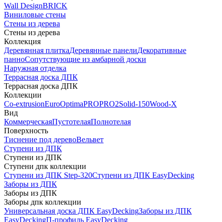
Wall Design
BRICK
Виниловые стены
Стены из дерева
Стены из дерева
Коллекция
Деревянная плитка
Деревянные панели
Декоративные
панно
Сопутствующие из амбарной доски
Наружная отделка
Террасная доска ДПК
Террасная доска ДПК
Коллекции
Co-extrusion
Euro
Optima
PRO
PRO2
Solid-150
Wood-X
Вид
Коммерческая
Пустотелая
Полнотелая
Поверхность
Тиснение под дерево
Вельвет
Ступени из ДПК
Ступени из ДПК
Ступени дпк коллекции
Ступени из ДПК Step-320
Ступени из ДПК EasyDecking
Заборы из ДПК
Заборы из ДПК
Заборы дпк коллекции
Универсальная доска ДПК EasyDecking
Заборы из ДПК
EasyDecking
П-профиль EasyDecking