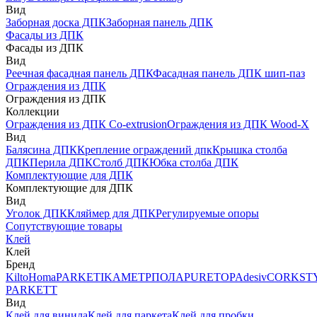
Вид
Заборная доска ДПК
Заборная панель ДПК
Фасады из ДПК
Фасады из ДПК
Вид
Реечная фасадная панель ДПК
Фасадная панель ДПК шип-паз
Ограждения из ДПК
Ограждения из ДПК
Коллекции
Ограждения из ДПК Co-extrusion
Ограждения из ДПК Wood-X
Вид
Балясина ДПК
Крепление ограждений дпк
Крышка столба
ДПК
Перила ДПК
Столб ДПК
Юбка столба ДПК
Комплектующие для ДПК
Комплектующие для ДПК
Вид
Уголок ДПК
Кляймер для ДПК
Регулируемые опоры
Сопутствующие товары
Клей
Клей
Бренд
Kilto
Homa
PARKETIKA
МЕТРПОЛА
PURETOP
Adesiv
CORKST
PARKETT
Вид
Клей для винила
Клей для паркета
Клей для пробки