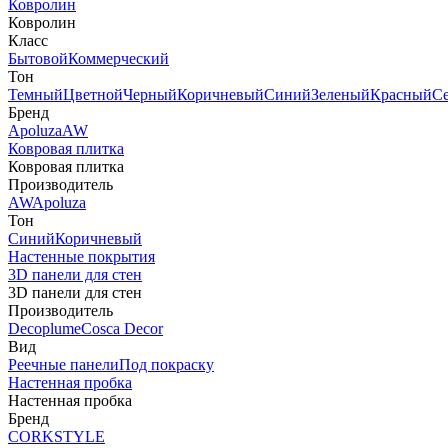
Ковролин
Ковролин
Класс
Бытовой
Коммерческий
Тон
Темный
Цветной
Черный
Коричневый
Синий
Зеленый
Красный
С
Бренд
Apoluza
AW
Ковровая плитка
Ковровая плитка
Производитель
AW
Apoluza
Тон
Синий
Коричневый
Настенные покрытия
3D панели для стен
3D панели для стен
Производитель
Decoplume
Cosca Decor
Вид
Реечные панели
Под покраску
Настенная пробка
Настенная пробка
Бренд
CORKSTYLE