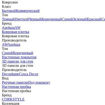
Ковролин
Класс
Бытовой
Коммерческий
Тон
Темный
Цветной
Черный
Коричневый
Синий
Зеленый
Красный
С
Бренд
Apoluza
AW
Ковровая плитка
Ковровая плитка
Производитель
AW
Apoluza
Тон
Синий
Коричневый
Настенные покрытия
3D панели для стен
3D панели для стен
Производитель
Decoplume
Cosca Decor
Вид
Реечные панели
Под покраску
Настенная пробка
Настенная пробка
Бренд
CORKSTYLE
Коллекция