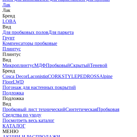
Лак
Лак
Бренд
LOBA
Вид
Для пробковых полов
Для паркета
Грунт
Компенсаторы пробковые
Плинтус
Плинтус
Вид
Микроплинтус
МДФ
Пробковый
Скрытый
Теневой
Бренд
Cosca Decor
Laconistiq
CORKSTYLE
PEDROSS
Alpine
Floor
LWD
Погонаж для настенных покрытий
Подложка
Подложка
Вид
Пробковый лист технический
Синтетическая
Пробковая
Средства по уходу
Посмотреть весь каталог
КАТАЛОГ
МЕНЮ
АКЦИИ И РАСПРОДАЖИ