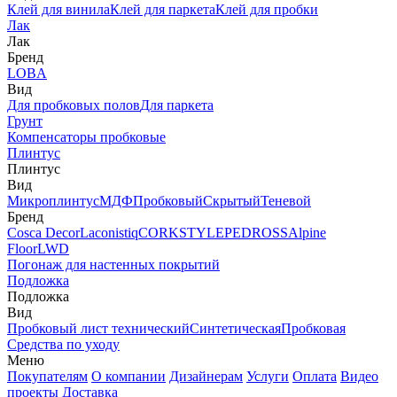
Клей для винила
Клей для паркета
Клей для пробки
Лак
Лак
Бренд
LOBA
Вид
Для пробковых полов
Для паркета
Грунт
Компенсаторы пробковые
Плинтус
Плинтус
Вид
Микроплинтус
МДФ
Пробковый
Скрытый
Теневой
Бренд
Cosca Decor
Laconistiq
CORKSTYLE
PEDROSS
Alpine
Floor
LWD
Погонаж для настенных покрытий
Подложка
Подложка
Вид
Пробковый лист технический
Синтетическая
Пробковая
Средства по уходу
Меню
Покупателям
О компании
Дизайнерам
Услуги
Оплата
Видео
проекты
Доставка