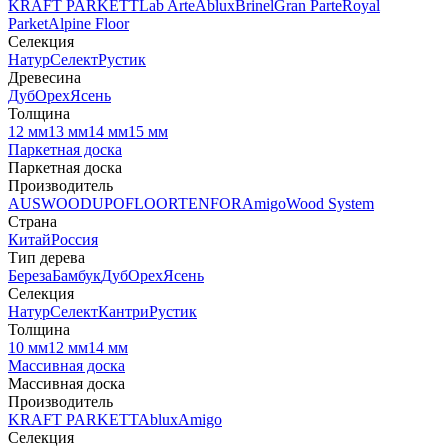
KRAFT PARKETT
Lab Arte
Ablux
Brinel
Gran Parte
Royal
Parket
Alpine Floor
Селекция
Натур
Селект
Рустик
Древесина
Дуб
Орех
Ясень
Толщина
12 мм
13 мм
14 мм
15 мм
Паркетная доска
Паркетная доска
Производитель
AUSWOOD
UPOFLOOR
TENFOR
Amigo
Wood System
Страна
Китай
Россия
Тип дерева
Береза
Бамбук
Дуб
Орех
Ясень
Селекция
Натур
Селект
Кантри
Рустик
Толщина
10 мм
12 мм
14 мм
Массивная доска
Массивная доска
Производитель
KRAFT PARKETT
Ablux
Amigo
Селекция