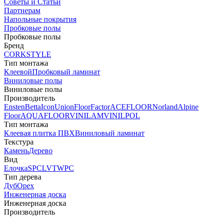
Советы и Статьи
Партнерам
Напольные покрытия
Пробковые полы
Пробковые полы
Бренд
CORKSTYLE
Тип монтажа
Клеевой
Пробковый ламинат
Виниловые полы
Виниловые полы
Производитель
Ensten
Betta
Icon
Union
FloorFactor
ACEFLOOR
Norland
Alpine
Floor
AQUAFLOOR
VINILAM
VINILPOL
Тип монтажа
Клеевая плитка ПВХ
Виниловый ламинат
Текстура
Камень
Дерево
Вид
Елочка
SPC
LVT
WPC
Тип дерева
Дуб
Орех
Инженерная доска
Инженерная доска
Производитель