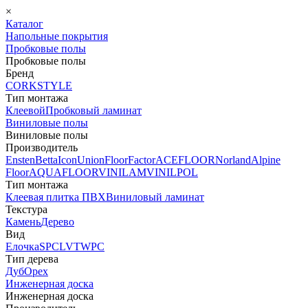
×
Каталог
Напольные покрытия
Пробковые полы
Пробковые полы
Бренд
CORKSTYLE
Тип монтажа
Клеевой
Пробковый ламинат
Виниловые полы
Виниловые полы
Производитель
Ensten
Betta
Icon
Union
FloorFactor
ACEFLOOR
Norland
Alpine
Floor
AQUAFLOOR
VINILAM
VINILPOL
Тип монтажа
Клеевая плитка ПВХ
Виниловый ламинат
Текстура
Камень
Дерево
Вид
Елочка
SPC
LVT
WPC
Тип дерева
Дуб
Орех
Инженерная доска
Инженерная доска