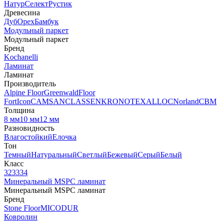
Натур
Селект
Рустик
Древесина
Дуб
Орех
Бамбук
Модульный паркет
Модульный паркет
Бренд
Kochanelli
Ламинат
Ламинат
Производитель
Alpine Floor
Greenwald
Floor
Fort
Icon
CAMSAN
CLASSEN
KRONOTEX
ALLOC
Norland
CBM
Толщина
8 мм
10 мм
12 мм
Разновидность
Влагостойкий
Елочка
Тон
Темный
Натуральный
Светлый
Бежевый
Серый
Белый
Класс
32
33
34
Минеральный MSPC ламинат
Минеральный MSPC ламинат
Бренд
Stone Floor
MICODUR
Ковролин