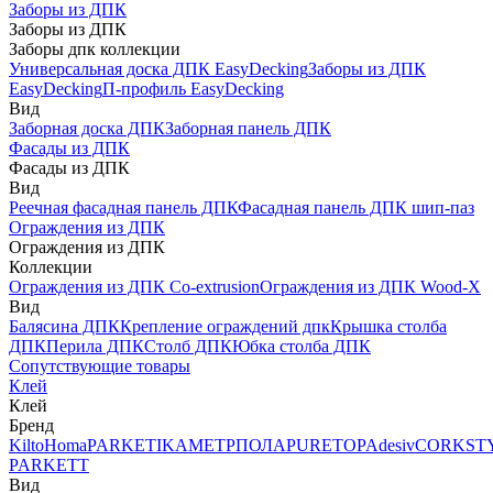
Заборы из ДПК
Заборы из ДПК
Заборы дпк коллекции
Универсальная доска ДПК EasyDecking
Заборы из ДПК
EasyDecking
П-профиль EasyDecking
Вид
Заборная доска ДПК
Заборная панель ДПК
Фасады из ДПК
Фасады из ДПК
Вид
Реечная фасадная панель ДПК
Фасадная панель ДПК шип-паз
Ограждения из ДПК
Ограждения из ДПК
Коллекции
Ограждения из ДПК Co-extrusion
Ограждения из ДПК Wood-X
Вид
Балясина ДПК
Крепление ограждений дпк
Крышка столба
ДПК
Перила ДПК
Столб ДПК
Юбка столба ДПК
Сопутствующие товары
Клей
Клей
Бренд
Kilto
Homa
PARKETIKA
МЕТРПОЛА
PURETOP
Adesiv
CORKST
PARKETT
Вид