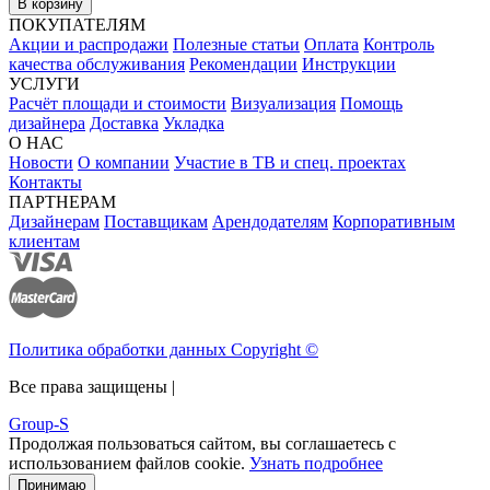
В корзину
ПОКУПАТЕЛЯМ
Акции и распродажи
Полезные статьи
Оплата
Контроль
качества обслуживания
Рекомендации
Инструкции
УСЛУГИ
Расчёт площади и стоимости
Визуализация
Помощь
дизайнера
Доставка
Укладка
О НАС
Новости
О компании
Участие в ТВ и спец. проектах
Контакты
ПАРТНЕРАМ
Дизайнерам
Поставщикам
Арендодателям
Корпоративным
клиентам
Политика обработки данных Copyright ©
Все права защищены |
Group-S
Продолжая пользоваться сайтом, вы соглашаетесь с
использованием файлов cookie.
Узнать подробнее
Принимаю