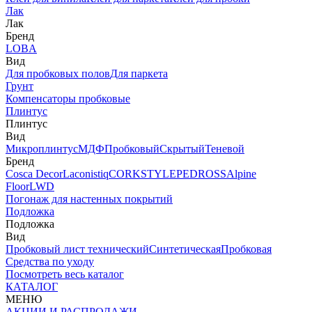
Лак
Лак
Бренд
LOBA
Вид
Для пробковых полов
Для паркета
Грунт
Компенсаторы пробковые
Плинтус
Плинтус
Вид
Микроплинтус
МДФ
Пробковый
Скрытый
Теневой
Бренд
Cosca Decor
Laconistiq
CORKSTYLE
PEDROSS
Alpine
Floor
LWD
Погонаж для настенных покрытий
Подложка
Подложка
Вид
Пробковый лист технический
Синтетическая
Пробковая
Средства по уходу
Посмотреть весь каталог
КАТАЛОГ
МЕНЮ
АКЦИИ И РАСПРОДАЖИ