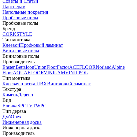
Советы и Статьи
Партнерам
Напольные покрытия
Пробковые полы
Пробковые полы
Бренд
CORKSTYLE
Тип монтажа
Клеевой
Пробковый ламинат
Виниловые полы
Виниловые полы
Производитель
Ensten
Betta
Icon
Union
FloorFactor
ACEFLOOR
Norland
Alpine
Floor
AQUAFLOOR
VINILAM
VINILPOL
Тип монтажа
Клеевая плитка ПВХ
Виниловый ламинат
Текстура
Камень
Дерево
Вид
Елочка
SPC
LVT
WPC
Тип дерева
Дуб
Орех
Инженерная доска
Инженерная доска
Производитель