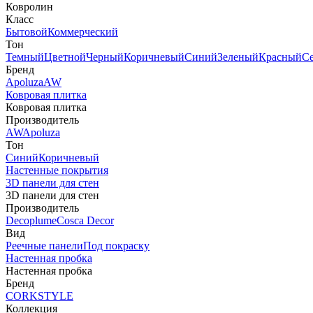
Ковролин
Класс
Бытовой
Коммерческий
Тон
Темный
Цветной
Черный
Коричневый
Синий
Зеленый
Красный
С
Бренд
Apoluza
AW
Ковровая плитка
Ковровая плитка
Производитель
AW
Apoluza
Тон
Синий
Коричневый
Настенные покрытия
3D панели для стен
3D панели для стен
Производитель
Decoplume
Cosca Decor
Вид
Реечные панели
Под покраску
Настенная пробка
Настенная пробка
Бренд
CORKSTYLE
Коллекция