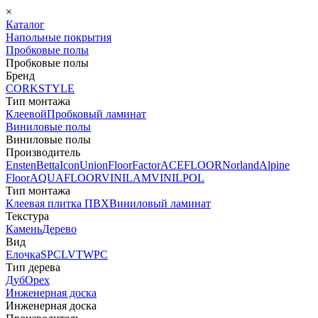
×
Каталог
Напольные покрытия
Пробковые полы
Пробковые полы
Бренд
CORKSTYLE
Тип монтажа
Клеевой
Пробковый ламинат
Виниловые полы
Виниловые полы
Производитель
Ensten
Betta
Icon
Union
FloorFactor
ACEFLOOR
Norland
Alpine
Floor
AQUAFLOOR
VINILAM
VINILPOL
Тип монтажа
Клеевая плитка ПВХ
Виниловый ламинат
Текстура
Камень
Дерево
Вид
Елочка
SPC
LVT
WPC
Тип дерева
Дуб
Орех
Инженерная доска
Инженерная доска