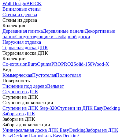
Wall Design
BRICK
Виниловые стены
Стены из дерева
Стены из дерева
Коллекция
Деревянная плитка
Деревянные панели
Декоративные
панно
Сопутствующие из амбарной доски
Наружная отделка
Террасная доска ДПК
Террасная доска ДПК
Коллекции
Co-extrusion
Euro
Optima
PRO
PRO2
Solid-150
Wood-X
Вид
Коммерческая
Пустотелая
Полнотелая
Поверхность
Тиснение под дерево
Вельвет
Ступени из ДПК
Ступени из ДПК
Ступени дпк коллекции
Ступени из ДПК Step-320
Ступени из ДПК EasyDecking
Заборы из ДПК
Заборы из ДПК
Заборы дпк коллекции
Универсальная доска ДПК EasyDecking
Заборы из ДПК
EasyDecking
П-профиль EasyDecking