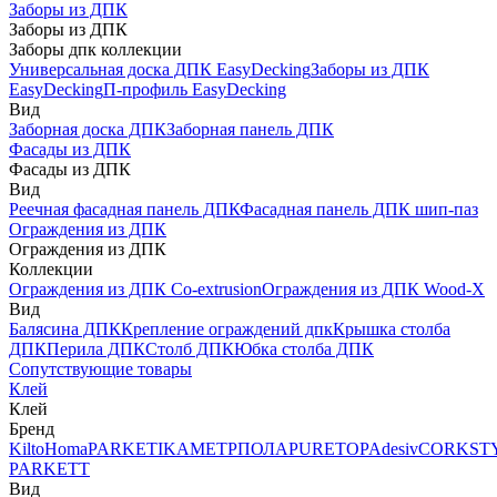
Заборы из ДПК
Заборы из ДПК
Заборы дпк коллекции
Универсальная доска ДПК EasyDecking
Заборы из ДПК
EasyDecking
П-профиль EasyDecking
Вид
Заборная доска ДПК
Заборная панель ДПК
Фасады из ДПК
Фасады из ДПК
Вид
Реечная фасадная панель ДПК
Фасадная панель ДПК шип-паз
Ограждения из ДПК
Ограждения из ДПК
Коллекции
Ограждения из ДПК Co-extrusion
Ограждения из ДПК Wood-X
Вид
Балясина ДПК
Крепление ограждений дпк
Крышка столба
ДПК
Перила ДПК
Столб ДПК
Юбка столба ДПК
Сопутствующие товары
Клей
Клей
Бренд
Kilto
Homa
PARKETIKA
МЕТРПОЛА
PURETOP
Adesiv
CORKST
PARKETT
Вид