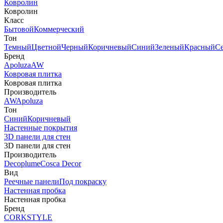
Ковролин
Ковролин
Класс
Бытовой
Коммерческий
Тон
Темный
Цветной
Черный
Коричневый
Синий
Зеленый
Красный
С
Бренд
Apoluza
AW
Ковровая плитка
Ковровая плитка
Производитель
AW
Apoluza
Тон
Синий
Коричневый
Настенные покрытия
3D панели для стен
3D панели для стен
Производитель
Decoplume
Cosca Decor
Вид
Реечные панели
Под покраску
Настенная пробка
Настенная пробка
Бренд
CORKSTYLE