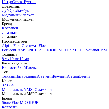
Натур
Селект
Рустик
Древесина
Дуб
Орех
Бамбук
Модульный паркет
Модульный паркет
Бренд
Kochanelli
Ламинат
Ламинат
Производитель
Alpine Floor
Greenwald
Floor
Fort
Icon
CAMSAN
CLASSEN
KRONOTEX
ALLOC
Norland
CBM
Толщина
8 мм
10 мм
12 мм
Разновидность
Влагостойкий
Елочка
Тон
Темный
Натуральный
Светлый
Бежевый
Серый
Белый
Класс
32
33
34
Минеральный MSPC ламинат
Минеральный MSPC ламинат
Бренд
Stone Floor
MICODUR
Ковролин