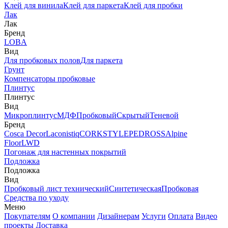
Клей для винила
Клей для паркета
Клей для пробки
Лак
Лак
Бренд
LOBA
Вид
Для пробковых полов
Для паркета
Грунт
Компенсаторы пробковые
Плинтус
Плинтус
Вид
Микроплинтус
МДФ
Пробковый
Скрытый
Теневой
Бренд
Cosca Decor
Laconistiq
CORKSTYLE
PEDROSS
Alpine
Floor
LWD
Погонаж для настенных покрытий
Подложка
Подложка
Вид
Пробковый лист технический
Синтетическая
Пробковая
Средства по уходу
Меню
Покупателям
О компании
Дизайнерам
Услуги
Оплата
Видео
проекты
Доставка