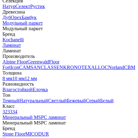
Селекция
Натур
Селект
Рустик
Древесина
Дуб
Орех
Бамбук
Модульный паркет
Модульный паркет
Бренд
Kochanelli
Ламинат
Ламинат
Производитель
Alpine Floor
Greenwald
Floor
Fort
Icon
CAMSAN
CLASSEN
KRONOTEX
ALLOC
Norland
CBM
Толщина
8 мм
10 мм
12 мм
Разновидность
Влагостойкий
Елочка
Тон
Темный
Натуральный
Светлый
Бежевый
Серый
Белый
Класс
32
33
34
Минеральный MSPC ламинат
Минеральный MSPC ламинат
Бренд
Stone Floor
MICODUR