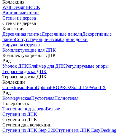
Коллекция
Wall Design
BRICK
Виниловые стены
Стены из дерева
Стены из дерева
Коллекция
Деревянная плитка
Деревянные панели
Декоративные
панно
Сопутствующие из амбарной доски
Наружная отделка
Комплектующие для ДПК
Комплектующие для ДПК
Вид
Уголок ДПК
Кляймер для ДПК
Регулируемые опоры
Террасная доска ДПК
Террасная доска ДПК
Коллекции
Co-extrusion
Euro
Optima
PRO
PRO2
Solid-150
Wood-X
Вид
Коммерческая
Пустотелая
Полнотелая
Поверхность
Тиснение под дерево
Вельвет
Ступени из ДПК
Ступени из ДПК
Ступени дпк коллекции
Ступени из ДПК Step-320
Ступени из ДПК EasyDecking