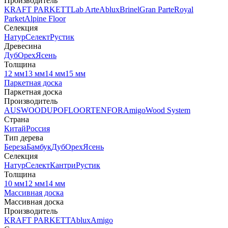
Производитель
KRAFT PARKETT
Lab Arte
Ablux
Brinel
Gran Parte
Royal
Parket
Alpine Floor
Селекция
Натур
Селект
Рустик
Древесина
Дуб
Орех
Ясень
Толщина
12 мм
13 мм
14 мм
15 мм
Паркетная доска
Паркетная доска
Производитель
AUSWOOD
UPOFLOOR
TENFOR
Amigo
Wood System
Страна
Китай
Россия
Тип дерева
Береза
Бамбук
Дуб
Орех
Ясень
Селекция
Натур
Селект
Кантри
Рустик
Толщина
10 мм
12 мм
14 мм
Массивная доска
Массивная доска
Производитель
KRAFT PARKETT
Ablux
Amigo