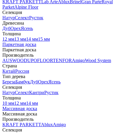
KRAFT PARKETT
Lab Arte
Ablux
Brinel
Gran Parte
Royal
Parket
Alpine Floor
Селекция
Натур
Селект
Рустик
Древесина
Дуб
Орех
Ясень
Толщина
12 мм
13 мм
14 мм
15 мм
Паркетная доска
Паркетная доска
Производитель
AUSWOOD
UPOFLOOR
TENFOR
Amigo
Wood System
Страна
Китай
Россия
Тип дерева
Береза
Бамбук
Дуб
Орех
Ясень
Селекция
Натур
Селект
Кантри
Рустик
Толщина
10 мм
12 мм
14 мм
Массивная доска
Массивная доска
Производитель
KRAFT PARKETT
Ablux
Amigo
Селекция