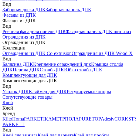
Вид
Заборная доска ДПК
Заборная панель ДПК
Фасады из ДПК
Фасады из ДПК
Вид
Реечная фасадная панель ДПК
Фасадная панель ДПК шип-паз
Ограждения из ДПК
Ограждения из ДПК
Коллекции
Ограждения из ДПК Co-extrusion
Ограждения из ДПК Wood-X
Вид
Балясина ДПК
Крепление ограждений дпк
Крышка столба
ДПК
Перила ДПК
Столб ДПК
Юбка столба ДПК
Комплектующие для ДПК
Комплектующие для ДПК
Вид
Уголок ДПК
Кляймер для ДПК
Регулируемые опоры
Сопутствующие товары
Клей
Клей
Бренд
Kilto
Homa
PARKETIKA
МЕТРПОЛА
PURETOP
Adesiv
CORKST
PARKETT
Вид
Клей для винила
Клей для паркета
Клей для пробки