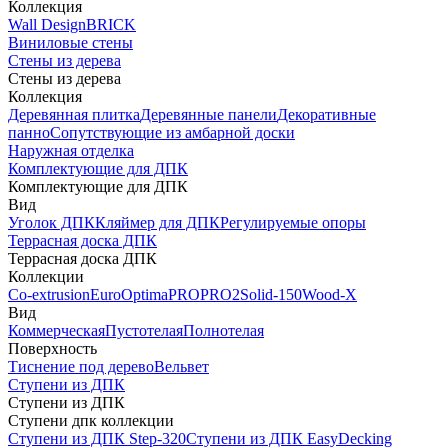
Коллекция
Wall Design
BRICK
Виниловые стены
Стены из дерева
Стены из дерева
Коллекция
Деревянная плитка
Деревянные панели
Декоративные
панно
Сопутствующие из амбарной доски
Наружная отделка
Комплектующие для ДПК
Комплектующие для ДПК
Вид
Уголок ДПК
Кляймер для ДПК
Регулируемые опоры
Террасная доска ДПК
Террасная доска ДПК
Коллекции
Co-extrusion
Euro
Optima
PRO
PRO2
Solid-150
Wood-X
Вид
Коммерческая
Пустотелая
Полнотелая
Поверхность
Тиснение под дерево
Вельвет
Ступени из ДПК
Ступени из ДПК
Ступени дпк коллекции
Ступени из ДПК Step-320
Ступени из ДПК EasyDecking