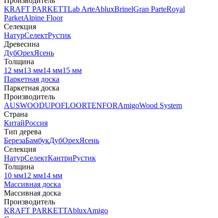
Производитель
KRAFT PARKETT
Lab Arte
Ablux
Brinel
Gran Parte
Royal
Parket
Alpine Floor
Селекция
Натур
Селект
Рустик
Древесина
Дуб
Орех
Ясень
Толщина
12 мм
13 мм
14 мм
15 мм
Паркетная доска
Паркетная доска
Производитель
AUSWOOD
UPOFLOOR
TENFOR
Amigo
Wood System
Страна
Китай
Россия
Тип дерева
Береза
Бамбук
Дуб
Орех
Ясень
Селекция
Натур
Селект
Кантри
Рустик
Толщина
10 мм
12 мм
14 мм
Массивная доска
Массивная доска
Производитель
KRAFT PARKETT
Ablux
Amigo