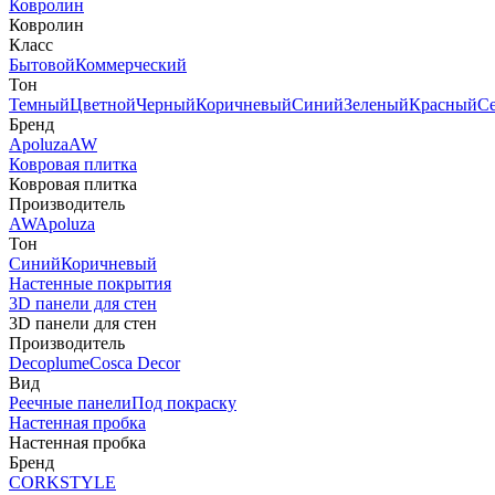
Ковролин
Ковролин
Класс
Бытовой
Коммерческий
Тон
Темный
Цветной
Черный
Коричневый
Синий
Зеленый
Красный
С
Бренд
Apoluza
AW
Ковровая плитка
Ковровая плитка
Производитель
AW
Apoluza
Тон
Синий
Коричневый
Настенные покрытия
3D панели для стен
3D панели для стен
Производитель
Decoplume
Cosca Decor
Вид
Реечные панели
Под покраску
Настенная пробка
Настенная пробка
Бренд
CORKSTYLE