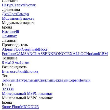
Селекция
Натур
Селект
Рустик
Древесина
Дуб
Орех
Бамбук
Модульный паркет
Модульный паркет
Бренд
Kochanelli
Ламинат
Ламинат
Производитель
Alpine Floor
Greenwald
Floor
Fort
Icon
CAMSAN
CLASSEN
KRONOTEX
ALLOC
Norland
CBM
Толщина
8 мм
10 мм
12 мм
Разновидность
Влагостойкий
Елочка
Тон
Темный
Натуральный
Светлый
Бежевый
Серый
Белый
Класс
32
33
34
Минеральный MSPC ламинат
Минеральный MSPC ламинат
Бренд
Stone Floor
MICODUR