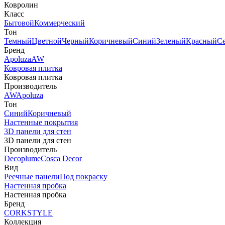
Ковролин
Класс
Бытовой
Коммерческий
Тон
Темный
Цветной
Черный
Коричневый
Синий
Зеленый
Красный
С
Бренд
Apoluza
AW
Ковровая плитка
Ковровая плитка
Производитель
AW
Apoluza
Тон
Синий
Коричневый
Настенные покрытия
3D панели для стен
3D панели для стен
Производитель
Decoplume
Cosca Decor
Вид
Реечные панели
Под покраску
Настенная пробка
Настенная пробка
Бренд
CORKSTYLE
Коллекция