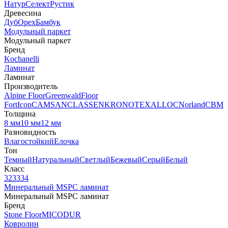
Натур
Селект
Рустик
Древесина
Дуб
Орех
Бамбук
Модульный паркет
Модульный паркет
Бренд
Kochanelli
Ламинат
Ламинат
Производитель
Alpine Floor
Greenwald
Floor
Fort
Icon
CAMSAN
CLASSEN
KRONOTEX
ALLOC
Norland
CBM
Толщина
8 мм
10 мм
12 мм
Разновидность
Влагостойкий
Елочка
Тон
Темный
Натуральный
Светлый
Бежевый
Серый
Белый
Класс
32
33
34
Минеральный MSPC ламинат
Минеральный MSPC ламинат
Бренд
Stone Floor
MICODUR
Ковролин