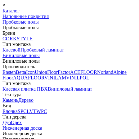
×
Каталог
Напольные покрытия
Пробковые полы
Пробковые полы
Бренд
CORKSTYLE
Тип монтажа
Клеевой
Пробковый ламинат
Виниловые полы
Виниловые полы
Производитель
Ensten
Betta
Icon
Union
FloorFactor
ACEFLOOR
Norland
Alpine
Floor
AQUAFLOOR
VINILAM
VINILPOL
Тип монтажа
Клеевая плитка ПВХ
Виниловый ламинат
Текстура
Камень
Дерево
Вид
Елочка
SPC
LVT
WPC
Тип дерева
Дуб
Орех
Инженерная доска
Инженерная доска