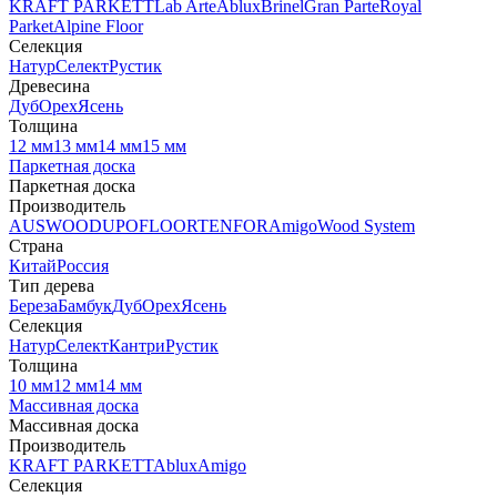
KRAFT PARKETT
Lab Arte
Ablux
Brinel
Gran Parte
Royal
Parket
Alpine Floor
Селекция
Натур
Селект
Рустик
Древесина
Дуб
Орех
Ясень
Толщина
12 мм
13 мм
14 мм
15 мм
Паркетная доска
Паркетная доска
Производитель
AUSWOOD
UPOFLOOR
TENFOR
Amigo
Wood System
Страна
Китай
Россия
Тип дерева
Береза
Бамбук
Дуб
Орех
Ясень
Селекция
Натур
Селект
Кантри
Рустик
Толщина
10 мм
12 мм
14 мм
Массивная доска
Массивная доска
Производитель
KRAFT PARKETT
Ablux
Amigo
Селекция