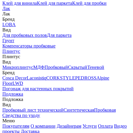
Клей для винила
Клей для паркета
Клей для пробки
Лак
Лак
Бренд
LOBA
Вид
Для пробковых полов
Для паркета
Грунт
Компенсаторы пробковые
Плинтус
Плинтус
Вид
Микроплинтус
МДФ
Пробковый
Скрытый
Теневой
Бренд
Cosca Decor
Laconistiq
CORKSTYLE
PEDROSS
Alpine
Floor
LWD
Погонаж для настенных покрытий
Подложка
Подложка
Вид
Пробковый лист технический
Синтетическая
Пробковая
Средства по уходу
Меню
Покупателям
О компании
Дизайнерам
Услуги
Оплата
Видео
проекты
Доставка