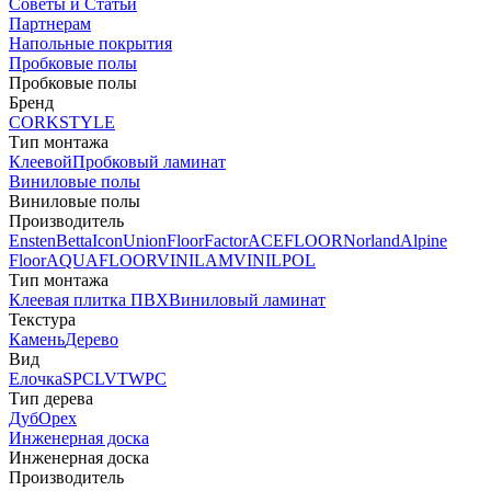
Советы и Статьи
Партнерам
Напольные покрытия
Пробковые полы
Пробковые полы
Бренд
CORKSTYLE
Тип монтажа
Клеевой
Пробковый ламинат
Виниловые полы
Виниловые полы
Производитель
Ensten
Betta
Icon
Union
FloorFactor
ACEFLOOR
Norland
Alpine
Floor
AQUAFLOOR
VINILAM
VINILPOL
Тип монтажа
Клеевая плитка ПВХ
Виниловый ламинат
Текстура
Камень
Дерево
Вид
Елочка
SPC
LVT
WPC
Тип дерева
Дуб
Орех
Инженерная доска
Инженерная доска
Производитель