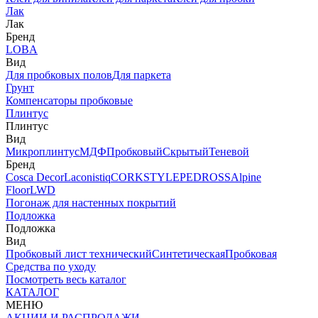
Лак
Лак
Бренд
LOBA
Вид
Для пробковых полов
Для паркета
Грунт
Компенсаторы пробковые
Плинтус
Плинтус
Вид
Микроплинтус
МДФ
Пробковый
Скрытый
Теневой
Бренд
Cosca Decor
Laconistiq
CORKSTYLE
PEDROSS
Alpine
Floor
LWD
Погонаж для настенных покрытий
Подложка
Подложка
Вид
Пробковый лист технический
Синтетическая
Пробковая
Средства по уходу
Посмотреть весь каталог
КАТАЛОГ
МЕНЮ
АКЦИИ И РАСПРОДАЖИ