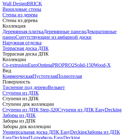
Wall Design
BRICK
Виниловые стены
Стены из дерева
Стены из дерева
Коллекция
Деревянная плитка
Деревянные панели
Декоративные
панно
Сопутствующие из амбарной доски
Наружная отделка
Террасная доска ДПК
Террасная доска ДПК
Коллекции
Co-extrusion
Euro
Optima
PRO
PRO2
Solid-150
Wood-X
Вид
Коммерческая
Пустотелая
Полнотелая
Поверхность
Тиснение под дерево
Вельвет
Ступени из ДПК
Ступени из ДПК
Ступени дпк коллекции
Ступени из ДПК Step-320
Ступени из ДПК EasyDecking
Заборы из ДПК
Заборы из ДПК
Заборы дпк коллекции
Универсальная доска ДПК EasyDecking
Заборы из ДПК
EasyDecking
П-профиль EasyDecking