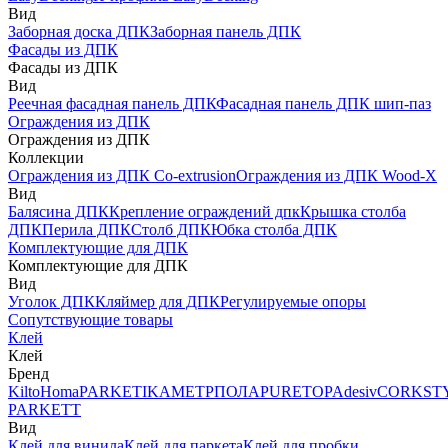
Вид
Заборная доска ДПК
Заборная панель ДПК
Фасады из ДПК
Фасады из ДПК
Вид
Реечная фасадная панель ДПК
Фасадная панель ДПК шип-паз
Ограждения из ДПК
Ограждения из ДПК
Коллекции
Ограждения из ДПК Co-extrusion
Ограждения из ДПК Wood-X
Вид
Балясина ДПК
Крепление ограждений дпк
Крышка столба
ДПК
Перила ДПК
Столб ДПК
Юбка столба ДПК
Комплектующие для ДПК
Комплектующие для ДПК
Вид
Уголок ДПК
Кляймер для ДПК
Регулируемые опоры
Сопутствующие товары
Клей
Клей
Бренд
Kilto
Homa
PARKETIKA
МЕТРПОЛА
PURETOP
Adesiv
CORKST
PARKETT
Вид
Клей для винила
Клей для паркета
Клей для пробки