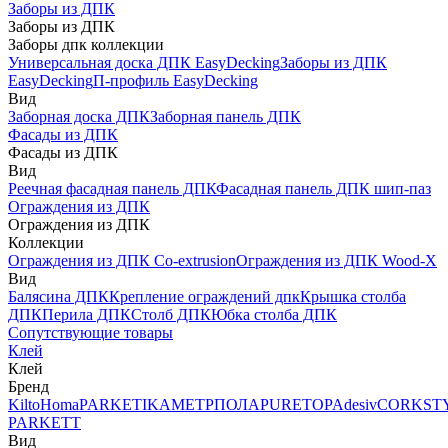
Заборы из ДПК
Заборы из ДПК
Заборы дпк коллекции
Универсальная доска ДПК EasyDecking
Заборы из ДПК
EasyDecking
П-профиль EasyDecking
Вид
Заборная доска ДПК
Заборная панель ДПК
Фасады из ДПК
Фасады из ДПК
Вид
Реечная фасадная панель ДПК
Фасадная панель ДПК шип-паз
Ограждения из ДПК
Ограждения из ДПК
Коллекции
Ограждения из ДПК Co-extrusion
Ограждения из ДПК Wood-X
Вид
Балясина ДПК
Крепление ограждений дпк
Крышка столба
ДПК
Перила ДПК
Столб ДПК
Юбка столба ДПК
Сопутствующие товары
Клей
Клей
Бренд
Kilto
Homa
PARKETIKA
МЕТРПОЛА
PURETOP
Adesiv
CORKST
PARKETT
Вид