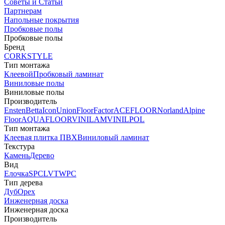
Советы и Статьи
Партнерам
Напольные покрытия
Пробковые полы
Пробковые полы
Бренд
CORKSTYLE
Тип монтажа
Клеевой
Пробковый ламинат
Виниловые полы
Виниловые полы
Производитель
Ensten
Betta
Icon
Union
FloorFactor
ACEFLOOR
Norland
Alpine
Floor
AQUAFLOOR
VINILAM
VINILPOL
Тип монтажа
Клеевая плитка ПВХ
Виниловый ламинат
Текстура
Камень
Дерево
Вид
Елочка
SPC
LVT
WPC
Тип дерева
Дуб
Орех
Инженерная доска
Инженерная доска
Производитель