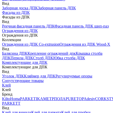
Вид
Заборная доска ДПК
Заборная панель ДПК
Фасады из ДПК
Фасады из ДПК
Вид
Реечная фасадная панель ДПК
Фасадная панель ДПК шип-паз
Ограждения из ДПК
Ограждения из ДПК
Коллекции
Ограждения из ДПК Co-extrusion
Ограждения из ДПК Wood-X
Вид
Балясина ДПК
Крепление ограждений дпк
Крышка столба
ДПК
Перила ДПК
Столб ДПК
Юбка столба ДПК
Комплектующие для ДПК
Комплектующие для ДПК
Вид
Уголок ДПК
Кляймер для ДПК
Регулируемые опоры
Сопутствующие товары
Клей
Клей
Бренд
Kilto
Homa
PARKETIKA
МЕТРПОЛА
PURETOP
Adesiv
CORKST
PARKETT
Вид
Клей для винила
Клей для паркета
Клей для пробки