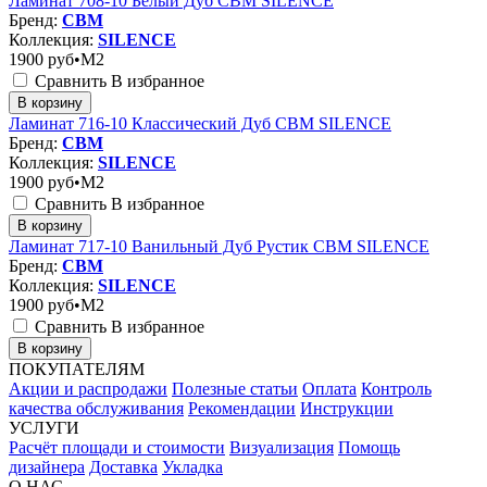
Ламинат 708-10 Белый Дуб CBM SILENCE
Бренд:
CBM
Коллекция:
SILENCE
1900
руб•M2
Сравнить
В избранное
В корзину
Ламинат 716-10 Классический Дуб CBM SILENCE
Бренд:
CBM
Коллекция:
SILENCE
1900
руб•M2
Сравнить
В избранное
В корзину
Ламинат 717-10 Ванильный Дуб Рустик CBM SILENCE
Бренд:
CBM
Коллекция:
SILENCE
1900
руб•M2
Сравнить
В избранное
В корзину
ПОКУПАТЕЛЯМ
Акции и распродажи
Полезные статьи
Оплата
Контроль
качества обслуживания
Рекомендации
Инструкции
УСЛУГИ
Расчёт площади и стоимости
Визуализация
Помощь
дизайнера
Доставка
Укладка
О НАС