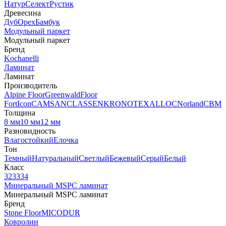
Натур
Селект
Рустик
Древесина
Дуб
Орех
Бамбук
Модульный паркет
Модульный паркет
Бренд
Kochanelli
Ламинат
Ламинат
Производитель
Alpine Floor
Greenwald
Floor
Fort
Icon
CAMSAN
CLASSEN
KRONOTEX
ALLOC
Norland
CBM
Толщина
8 мм
10 мм
12 мм
Разновидность
Влагостойкий
Елочка
Тон
Темный
Натуральный
Светлый
Бежевый
Серый
Белый
Класс
32
33
34
Минеральный MSPC ламинат
Минеральный MSPC ламинат
Бренд
Stone Floor
MICODUR
Ковролин