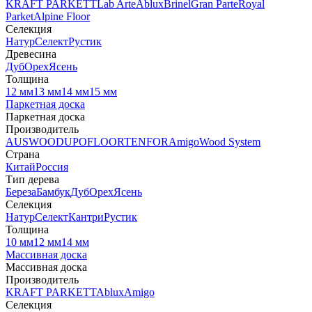
KRAFT PARKETT
Lab Arte
Ablux
Brinel
Gran Parte
Royal
Parket
Alpine Floor
Селекция
Натур
Селект
Рустик
Древесина
Дуб
Орех
Ясень
Толщина
12 мм
13 мм
14 мм
15 мм
Паркетная доска
Паркетная доска
Производитель
AUSWOOD
UPOFLOOR
TENFOR
Amigo
Wood System
Страна
Китай
Россия
Тип дерева
Береза
Бамбук
Дуб
Орех
Ясень
Селекция
Натур
Селект
Кантри
Рустик
Толщина
10 мм
12 мм
14 мм
Массивная доска
Массивная доска
Производитель
KRAFT PARKETT
Ablux
Amigo
Селекция