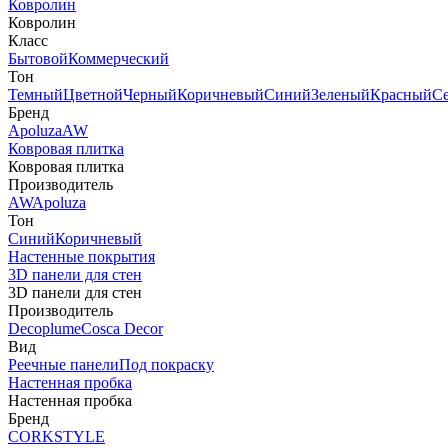
Ковролин
Ковролин
Класс
Бытовой
Коммерческий
Тон
Темный
Цветной
Черный
Коричневый
Синий
Зеленый
Красный
С
Бренд
Apoluza
AW
Ковровая плитка
Ковровая плитка
Производитель
AW
Apoluza
Тон
Синий
Коричневый
Настенные покрытия
3D панели для стен
3D панели для стен
Производитель
Decoplume
Cosca Decor
Вид
Реечные панели
Под покраску
Настенная пробка
Настенная пробка
Бренд
CORKSTYLE