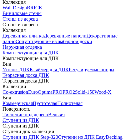
Коллекция
Wall Design
BRICK
Виниловые стены
Стены из дерева
Стены из дерева
Коллекция
Деревянная плитка
Деревянные панели
Декоративные
панно
Сопутствующие из амбарной доски
Наружная отделка
Комплектующие для ДПК
Комплектующие для ДПК
Вид
Уголок ДПК
Кляймер для ДПК
Регулируемые опоры
Террасная доска ДПК
Террасная доска ДПК
Коллекции
Co-extrusion
Euro
Optima
PRO
PRO2
Solid-150
Wood-X
Вид
Коммерческая
Пустотелая
Полнотелая
Поверхность
Тиснение под дерево
Вельвет
Ступени из ДПК
Ступени из ДПК
Ступени дпк коллекции
Ступени из ДПК Step-320
Ступени из ДПК EasyDecking