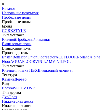
×
Каталог
Напольные покрытия
Пробковые полы
Пробковые полы
Бренд
CORKSTYLE
Тип монтажа
Клеевой
Пробковый ламинат
Виниловые полы
Виниловые полы
Производитель
Ensten
Betta
Icon
Union
FloorFactor
ACEFLOOR
Norland
Alpine
Floor
AQUAFLOOR
VINILAM
VINILPOL
Тип монтажа
Клеевая плитка ПВХ
Виниловый ламинат
Текстура
Камень
Дерево
Вид
Елочка
SPC
LVT
WPC
Тип дерева
Дуб
Орех
Инженерная доска
Инженерная доска