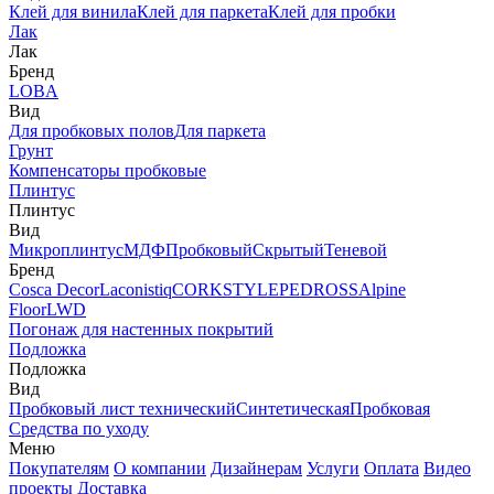
Клей для винила
Клей для паркета
Клей для пробки
Лак
Лак
Бренд
LOBA
Вид
Для пробковых полов
Для паркета
Грунт
Компенсаторы пробковые
Плинтус
Плинтус
Вид
Микроплинтус
МДФ
Пробковый
Скрытый
Теневой
Бренд
Cosca Decor
Laconistiq
CORKSTYLE
PEDROSS
Alpine
Floor
LWD
Погонаж для настенных покрытий
Подложка
Подложка
Вид
Пробковый лист технический
Синтетическая
Пробковая
Средства по уходу
Меню
Покупателям
О компании
Дизайнерам
Услуги
Оплата
Видео
проекты
Доставка