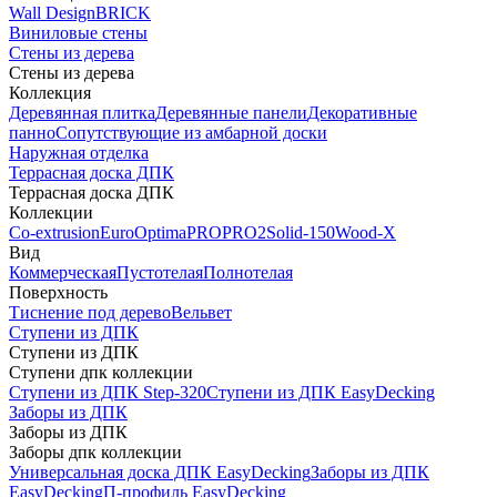
Wall Design
BRICK
Виниловые стены
Стены из дерева
Стены из дерева
Коллекция
Деревянная плитка
Деревянные панели
Декоративные
панно
Сопутствующие из амбарной доски
Наружная отделка
Террасная доска ДПК
Террасная доска ДПК
Коллекции
Co-extrusion
Euro
Optima
PRO
PRO2
Solid-150
Wood-X
Вид
Коммерческая
Пустотелая
Полнотелая
Поверхность
Тиснение под дерево
Вельвет
Ступени из ДПК
Ступени из ДПК
Ступени дпк коллекции
Ступени из ДПК Step-320
Ступени из ДПК EasyDecking
Заборы из ДПК
Заборы из ДПК
Заборы дпк коллекции
Универсальная доска ДПК EasyDecking
Заборы из ДПК
EasyDecking
П-профиль EasyDecking