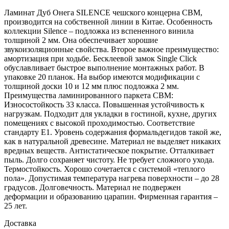
Ламинат Дуб Онега SILENCE чешского концерна CBM,
производится на собственной линии в Китае. Особенность
коллекции Silence – подложка из вспененного винила
толщиной 2 мм. Она обеспечивает хорошие
звукоизоляционные свойства. Второе важное преимущество:
амортизация при ходьбе. Бесклеевой замок Single Click
обуславливает быстрое выполнение монтажных работ. В
упаковке 20 планок. На выбор имеются модификации с
толщиной доски 10 и 12 мм плюс подложка 2 мм.
Преимущества ламинированного паркета CBM:
Износостойкость 33 класса. Повышенная устойчивость к
нагрузкам. Подходит для укладки в гостиной, кухне, других
помещениях с высокой проходимостью. Соответствие
стандарту Е1. Уровень содержания формальдегидов такой же,
как в натуральной древесине. Материал не выделяет никаких
вредных веществ. Антистатическое покрытие. Отталкивает
пыль. Долго сохраняет чистоту. Не требует сложного ухода.
Термостойкость. Хорошо сочетается с системой «теплого
пола». Допустимая температура нагрева поверхности – до 28
градусов. Долговечность. Материал не подвержен
деформации и образованию царапин. Фирменная гарантия –
25 лет.
Доставка