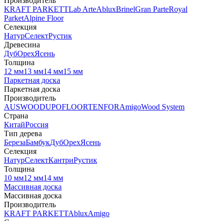
Производитель
KRAFT PARKETT
Lab Arte
Ablux
Brinel
Gran Parte
Royal
Parket
Alpine Floor
Селекция
Натур
Селект
Рустик
Древесина
Дуб
Орех
Ясень
Толщина
12 мм
13 мм
14 мм
15 мм
Паркетная доска
Паркетная доска
Производитель
AUSWOOD
UPOFLOOR
TENFOR
Amigo
Wood System
Страна
Китай
Россия
Тип дерева
Береза
Бамбук
Дуб
Орех
Ясень
Селекция
Натур
Селект
Кантри
Рустик
Толщина
10 мм
12 мм
14 мм
Массивная доска
Массивная доска
Производитель
KRAFT PARKETT
Ablux
Amigo