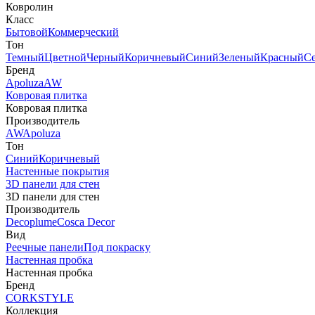
Ковролин
Класс
Бытовой
Коммерческий
Тон
Темный
Цветной
Черный
Коричневый
Синий
Зеленый
Красный
С
Бренд
Apoluza
AW
Ковровая плитка
Ковровая плитка
Производитель
AW
Apoluza
Тон
Синий
Коричневый
Настенные покрытия
3D панели для стен
3D панели для стен
Производитель
Decoplume
Cosca Decor
Вид
Реечные панели
Под покраску
Настенная пробка
Настенная пробка
Бренд
CORKSTYLE
Коллекция