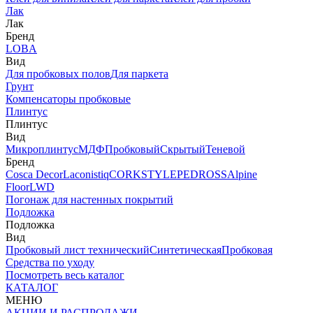
Лак
Лак
Бренд
LOBA
Вид
Для пробковых полов
Для паркета
Грунт
Компенсаторы пробковые
Плинтус
Плинтус
Вид
Микроплинтус
МДФ
Пробковый
Скрытый
Теневой
Бренд
Cosca Decor
Laconistiq
CORKSTYLE
PEDROSS
Alpine
Floor
LWD
Погонаж для настенных покрытий
Подложка
Подложка
Вид
Пробковый лист технический
Синтетическая
Пробковая
Средства по уходу
Посмотреть весь каталог
КАТАЛОГ
МЕНЮ
АКЦИИ И РАСПРОДАЖИ