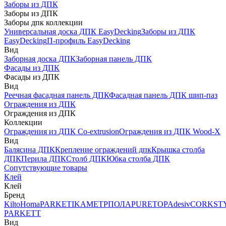
Заборы из ДПК
Заборы из ДПК
Заборы дпк коллекции
Универсальная доска ДПК EasyDecking
Заборы из ДПК
EasyDecking
П-профиль EasyDecking
Вид
Заборная доска ДПК
Заборная панель ДПК
Фасады из ДПК
Фасады из ДПК
Вид
Реечная фасадная панель ДПК
Фасадная панель ДПК шип-паз
Ограждения из ДПК
Ограждения из ДПК
Коллекции
Ограждения из ДПК Co-extrusion
Ограждения из ДПК Wood-X
Вид
Балясина ДПК
Крепление ограждений дпк
Крышка столба
ДПК
Перила ДПК
Столб ДПК
Юбка столба ДПК
Сопутствующие товары
Клей
Клей
Бренд
Kilto
Homa
PARKETIKA
МЕТРПОЛА
PURETOP
Adesiv
CORKST
PARKETT
Вид