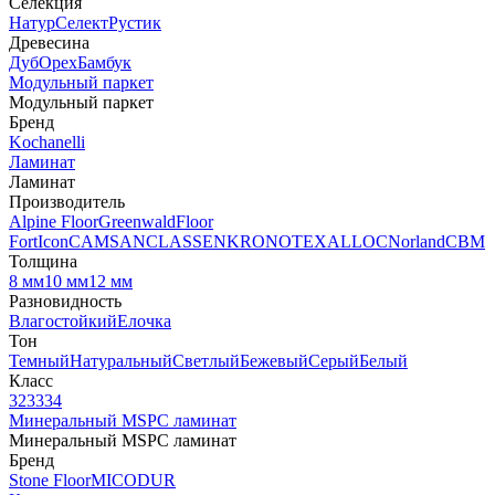
Селекция
Натур
Селект
Рустик
Древесина
Дуб
Орех
Бамбук
Модульный паркет
Модульный паркет
Бренд
Kochanelli
Ламинат
Ламинат
Производитель
Alpine Floor
Greenwald
Floor
Fort
Icon
CAMSAN
CLASSEN
KRONOTEX
ALLOC
Norland
CBM
Толщина
8 мм
10 мм
12 мм
Разновидность
Влагостойкий
Елочка
Тон
Темный
Натуральный
Светлый
Бежевый
Серый
Белый
Класс
32
33
34
Минеральный MSPC ламинат
Минеральный MSPC ламинат
Бренд
Stone Floor
MICODUR