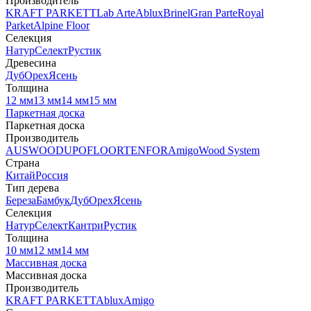
Производитель
KRAFT PARKETT
Lab Arte
Ablux
Brinel
Gran Parte
Royal
Parket
Alpine Floor
Селекция
Натур
Селект
Рустик
Древесина
Дуб
Орех
Ясень
Толщина
12 мм
13 мм
14 мм
15 мм
Паркетная доска
Паркетная доска
Производитель
AUSWOOD
UPOFLOOR
TENFOR
Amigo
Wood System
Страна
Китай
Россия
Тип дерева
Береза
Бамбук
Дуб
Орех
Ясень
Селекция
Натур
Селект
Кантри
Рустик
Толщина
10 мм
12 мм
14 мм
Массивная доска
Массивная доска
Производитель
KRAFT PARKETT
Ablux
Amigo