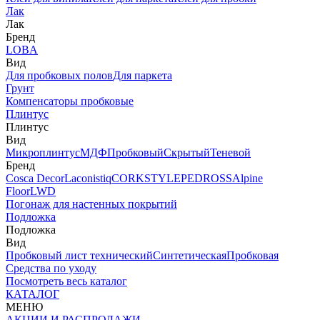
Лак
Лак
Бренд
LOBA
Вид
Для пробковых полов
Для паркета
Грунт
Компенсаторы пробковые
Плинтус
Плинтус
Вид
Микроплинтус
МДФ
Пробковый
Скрытый
Теневой
Бренд
Cosca Decor
Laconistiq
CORKSTYLE
PEDROSS
Alpine
Floor
LWD
Погонаж для настенных покрытий
Подложка
Подложка
Вид
Пробковый лист технический
Синтетическая
Пробковая
Средства по уходу
Посмотреть весь каталог
КАТАЛОГ
МЕНЮ
АКЦИИ И РАСПРОДАЖИ