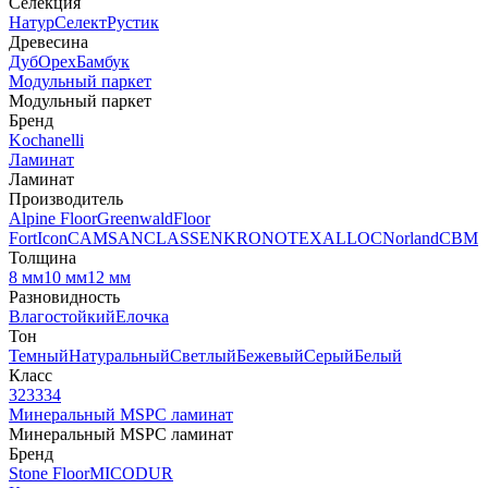
Селекция
Натур
Селект
Рустик
Древесина
Дуб
Орех
Бамбук
Модульный паркет
Модульный паркет
Бренд
Kochanelli
Ламинат
Ламинат
Производитель
Alpine Floor
Greenwald
Floor
Fort
Icon
CAMSAN
CLASSEN
KRONOTEX
ALLOC
Norland
CBM
Толщина
8 мм
10 мм
12 мм
Разновидность
Влагостойкий
Елочка
Тон
Темный
Натуральный
Светлый
Бежевый
Серый
Белый
Класс
32
33
34
Минеральный MSPC ламинат
Минеральный MSPC ламинат
Бренд
Stone Floor
MICODUR