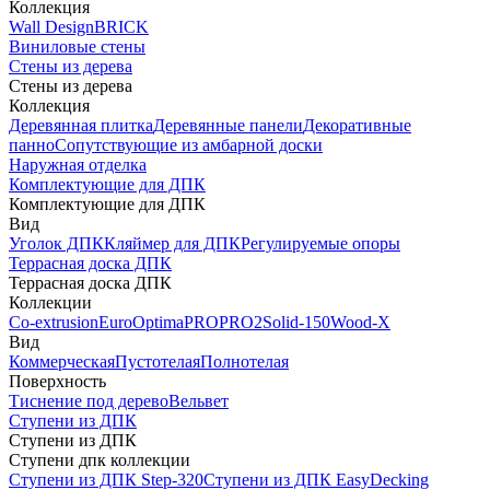
Коллекция
Wall Design
BRICK
Виниловые стены
Стены из дерева
Стены из дерева
Коллекция
Деревянная плитка
Деревянные панели
Декоративные
панно
Сопутствующие из амбарной доски
Наружная отделка
Комплектующие для ДПК
Комплектующие для ДПК
Вид
Уголок ДПК
Кляймер для ДПК
Регулируемые опоры
Террасная доска ДПК
Террасная доска ДПК
Коллекции
Co-extrusion
Euro
Optima
PRO
PRO2
Solid-150
Wood-X
Вид
Коммерческая
Пустотелая
Полнотелая
Поверхность
Тиснение под дерево
Вельвет
Ступени из ДПК
Ступени из ДПК
Ступени дпк коллекции
Ступени из ДПК Step-320
Ступени из ДПК EasyDecking