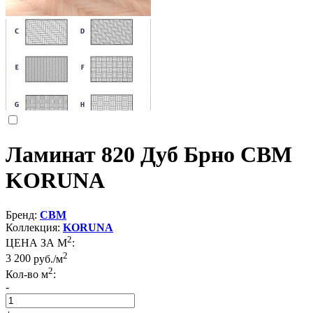
Ламинат 820 Дуб Брно CBM
KORUNA
Бренд:
CBM
Коллекция:
KORUNA
2
ЦЕНА ЗА М
:
2
3 200
руб./м
2
Кол-во м
:
-