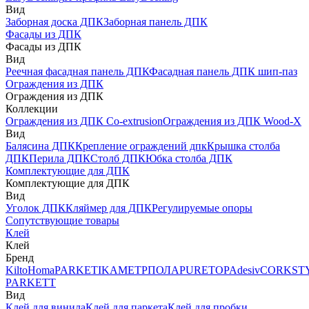
Вид
Заборная доска ДПК
Заборная панель ДПК
Фасады из ДПК
Фасады из ДПК
Вид
Реечная фасадная панель ДПК
Фасадная панель ДПК шип-паз
Ограждения из ДПК
Ограждения из ДПК
Коллекции
Ограждения из ДПК Co-extrusion
Ограждения из ДПК Wood-X
Вид
Балясина ДПК
Крепление ограждений дпк
Крышка столба
ДПК
Перила ДПК
Столб ДПК
Юбка столба ДПК
Комплектующие для ДПК
Комплектующие для ДПК
Вид
Уголок ДПК
Кляймер для ДПК
Регулируемые опоры
Сопутствующие товары
Клей
Клей
Бренд
Kilto
Homa
PARKETIKA
МЕТРПОЛА
PURETOP
Adesiv
CORKST
PARKETT
Вид
Клей для винила
Клей для паркета
Клей для пробки