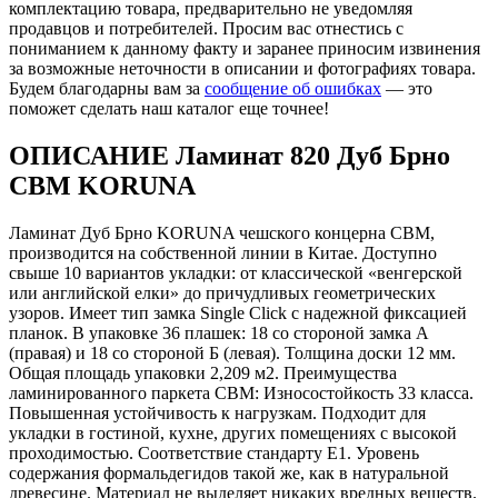
комплектацию товара, предварительно не уведомляя
продавцов и потребителей. Просим вас отнестись с
пониманием к данному факту и заранее приносим извинения
за возможные неточности в описании и фотографиях товара.
Будем благодарны вам за
сообщение об ошибках
— это
поможет сделать наш каталог еще точнее!
ОПИСАНИЕ Ламинат 820 Дуб Брно
CBM KORUNA
Ламинат Дуб Брно KORUNA чешского концерна CBM,
производится на собственной линии в Китае. Доступно
свыше 10 вариантов укладки: от классической «венгерской
или английской елки» до причудливых геометрических
узоров. Имеет тип замка Single Click с надежной фиксацией
планок. В упаковке 36 плашек: 18 со стороной замка А
(правая) и 18 со стороной Б (левая). Толщина доски 12 мм.
Общая площадь упаковки 2,209 м2. Преимущества
ламинированного паркета CBM: Износостойкость 33 класса.
Повышенная устойчивость к нагрузкам. Подходит для
укладки в гостиной, кухне, других помещениях с высокой
проходимостью. Соответствие стандарту Е1. Уровень
содержания формальдегидов такой же, как в натуральной
древесине. Материал не выделяет никаких вредных веществ.