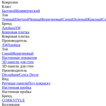
Ковролин
Класс
Бытовой
Коммерческий
Тон
Темный
Цветной
Черный
Коричневый
Синий
Зеленый
Красный
С
Бренд
Apoluza
AW
Ковровая плитка
Ковровая плитка
Производитель
AW
Apoluza
Тон
Синий
Коричневый
Настенные покрытия
3D панели для стен
3D панели для стен
Производитель
Decoplume
Cosca Decor
Вид
Реечные панели
Под покраску
Настенная пробка
Настенная пробка
Бренд
CORKSTYLE
Коллекция