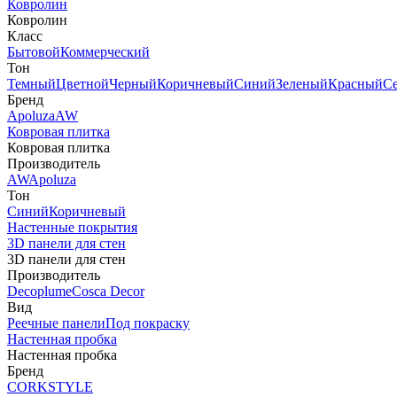
Ковролин
Ковролин
Класс
Бытовой
Коммерческий
Тон
Темный
Цветной
Черный
Коричневый
Синий
Зеленый
Красный
С
Бренд
Apoluza
AW
Ковровая плитка
Ковровая плитка
Производитель
AW
Apoluza
Тон
Синий
Коричневый
Настенные покрытия
3D панели для стен
3D панели для стен
Производитель
Decoplume
Cosca Decor
Вид
Реечные панели
Под покраску
Настенная пробка
Настенная пробка
Бренд
CORKSTYLE