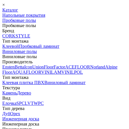
×
Каталог
Напольные покрытия
Пробковые полы
Пробковые полы
Бренд
CORKSTYLE
Тип монтажа
Клеевой
Пробковый ламинат
Виниловые полы
Виниловые полы
Производитель
Ensten
Betta
Icon
Union
FloorFactor
ACEFLOOR
Norland
Alpine
Floor
AQUAFLOOR
VINILAM
VINILPOL
Тип монтажа
Клеевая плитка ПВХ
Виниловый ламинат
Текстура
Камень
Дерево
Вид
Елочка
SPC
LVT
WPC
Тип дерева
Дуб
Орех
Инженерная доска
Инженерная доска