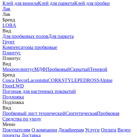
Клей для винила
Клей для паркета
Клей для пробки
Лак
Лак
Бренд
LOBA
Вид
Для пробковых полов
Для паркета
Грунт
Компенсаторы пробковые
Плинтус
Плинтус
Вид
Микроплинтус
МДФ
Пробковый
Скрытый
Теневой
Бренд
Cosca Decor
Laconistiq
CORKSTYLE
PEDROSS
Alpine
Floor
LWD
Погонаж для настенных покрытий
Подложка
Подложка
Вид
Пробковый лист технический
Синтетическая
Пробковая
Средства по уходу
Меню
Покупателям
О компании
Дизайнерам
Услуги
Оплата
Видео
проекты
Доставка