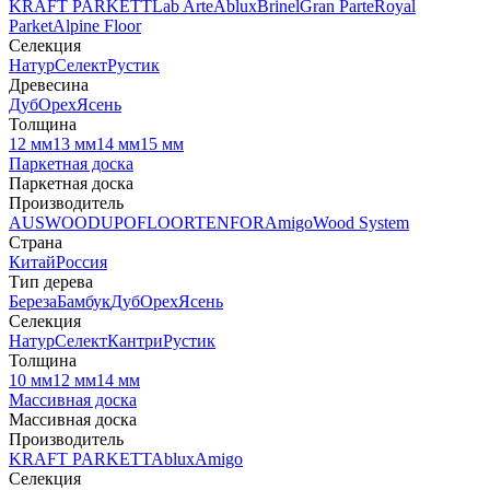
KRAFT PARKETT
Lab Arte
Ablux
Brinel
Gran Parte
Royal
Parket
Alpine Floor
Селекция
Натур
Селект
Рустик
Древесина
Дуб
Орех
Ясень
Толщина
12 мм
13 мм
14 мм
15 мм
Паркетная доска
Паркетная доска
Производитель
AUSWOOD
UPOFLOOR
TENFOR
Amigo
Wood System
Страна
Китай
Россия
Тип дерева
Береза
Бамбук
Дуб
Орех
Ясень
Селекция
Натур
Селект
Кантри
Рустик
Толщина
10 мм
12 мм
14 мм
Массивная доска
Массивная доска
Производитель
KRAFT PARKETT
Ablux
Amigo
Селекция