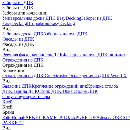
Заборы из ДПК
Заборы из ДПК
Заборы дпк коллекции
Универсальная доска ДПК EasyDecking
Заборы из ДПК
EasyDecking
П-профиль EasyDecking
Вид
Заборная доска ДПК
Заборная панель ДПК
Фасады из ДПК
Фасады из ДПК
Вид
Реечная фасадная панель ДПК
Фасадная панель ДПК шип-паз
Ограждения из ДПК
Ограждения из ДПК
Коллекции
Ограждения из ДПК Co-extrusion
Ограждения из ДПК Wood-X
Вид
Балясина ДПК
Крепление ограждений дпк
Крышка столба
ДПК
Перила ДПК
Столб ДПК
Юбка столба ДПК
Сопутствующие товары
Клей
Клей
Бренд
Kilto
Homa
PARKETIKA
МЕТРПОЛА
PURETOP
Adesiv
CORKST
PARKETT
Вид