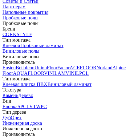
Советы и Статьи
Партнерам
Напольные покрытия
Пробковые полы
Пробковые полы
Бренд
CORKSTYLE
Тип монтажа
Клеевой
Пробковый ламинат
Виниловые полы
Виниловые полы
Производитель
Ensten
Betta
Icon
Union
FloorFactor
ACEFLOOR
Norland
Alpine
Floor
AQUAFLOOR
VINILAM
VINILPOL
Тип монтажа
Клеевая плитка ПВХ
Виниловый ламинат
Текстура
Камень
Дерево
Вид
Елочка
SPC
LVT
WPC
Тип дерева
Дуб
Орех
Инженерная доска
Инженерная доска
Производитель