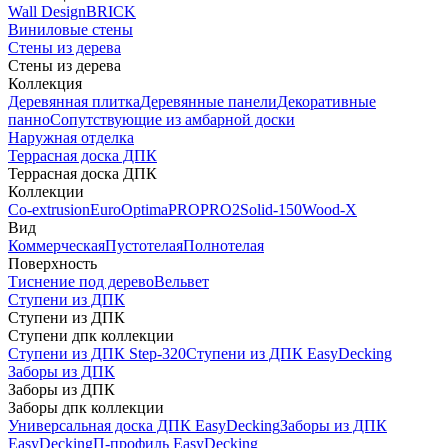
Wall Design
BRICK
Виниловые стены
Стены из дерева
Стены из дерева
Коллекция
Деревянная плитка
Деревянные панели
Декоративные
панно
Сопутствующие из амбарной доски
Наружная отделка
Террасная доска ДПК
Террасная доска ДПК
Коллекции
Co-extrusion
Euro
Optima
PRO
PRO2
Solid-150
Wood-X
Вид
Коммерческая
Пустотелая
Полнотелая
Поверхность
Тиснение под дерево
Вельвет
Ступени из ДПК
Ступени из ДПК
Ступени дпк коллекции
Ступени из ДПК Step-320
Ступени из ДПК EasyDecking
Заборы из ДПК
Заборы из ДПК
Заборы дпк коллекции
Универсальная доска ДПК EasyDecking
Заборы из ДПК
EasyDecking
П-профиль EasyDecking