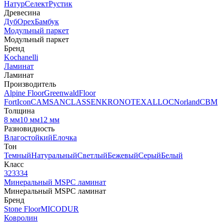
Натур
Селект
Рустик
Древесина
Дуб
Орех
Бамбук
Модульный паркет
Модульный паркет
Бренд
Kochanelli
Ламинат
Ламинат
Производитель
Alpine Floor
Greenwald
Floor
Fort
Icon
CAMSAN
CLASSEN
KRONOTEX
ALLOC
Norland
CBM
Толщина
8 мм
10 мм
12 мм
Разновидность
Влагостойкий
Елочка
Тон
Темный
Натуральный
Светлый
Бежевый
Серый
Белый
Класс
32
33
34
Минеральный MSPC ламинат
Минеральный MSPC ламинат
Бренд
Stone Floor
MICODUR
Ковролин