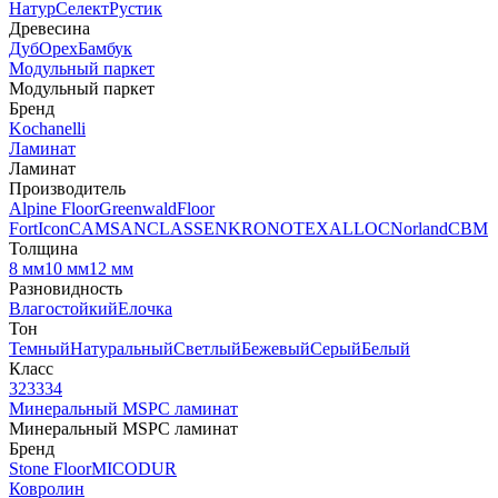
Натур
Селект
Рустик
Древесина
Дуб
Орех
Бамбук
Модульный паркет
Модульный паркет
Бренд
Kochanelli
Ламинат
Ламинат
Производитель
Alpine Floor
Greenwald
Floor
Fort
Icon
CAMSAN
CLASSEN
KRONOTEX
ALLOC
Norland
CBM
Толщина
8 мм
10 мм
12 мм
Разновидность
Влагостойкий
Елочка
Тон
Темный
Натуральный
Светлый
Бежевый
Серый
Белый
Класс
32
33
34
Минеральный MSPC ламинат
Минеральный MSPC ламинат
Бренд
Stone Floor
MICODUR
Ковролин