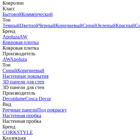
Ковролин
Класс
Бытовой
Коммерческий
Тон
Темный
Цветной
Черный
Коричневый
Синий
Зеленый
Красный
С
Бренд
Apoluza
AW
Ковровая плитка
Ковровая плитка
Производитель
AW
Apoluza
Тон
Синий
Коричневый
Настенные покрытия
3D панели для стен
3D панели для стен
Производитель
Decoplume
Cosca Decor
Вид
Реечные панели
Под покраску
Настенная пробка
Настенная пробка
Бренд
CORKSTYLE
Коллекция