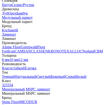
Селекция
Натур
Селект
Рустик
Древесина
Дуб
Орех
Бамбук
Модульный паркет
Модульный паркет
Бренд
Kochanelli
Ламинат
Ламинат
Производитель
Alpine Floor
Greenwald
Floor
Fort
Icon
CAMSAN
CLASSEN
KRONOTEX
ALLOC
Norland
CBM
Толщина
8 мм
10 мм
12 мм
Разновидность
Влагостойкий
Елочка
Тон
Темный
Натуральный
Светлый
Бежевый
Серый
Белый
Класс
32
33
34
Минеральный MSPC ламинат
Минеральный MSPC ламинат
Бренд
Stone Floor
MICODUR