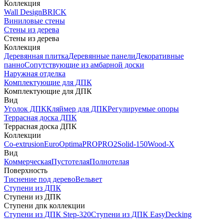
Коллекция
Wall Design
BRICK
Виниловые стены
Стены из дерева
Стены из дерева
Коллекция
Деревянная плитка
Деревянные панели
Декоративные
панно
Сопутствующие из амбарной доски
Наружная отделка
Комплектующие для ДПК
Комплектующие для ДПК
Вид
Уголок ДПК
Кляймер для ДПК
Регулируемые опоры
Террасная доска ДПК
Террасная доска ДПК
Коллекции
Co-extrusion
Euro
Optima
PRO
PRO2
Solid-150
Wood-X
Вид
Коммерческая
Пустотелая
Полнотелая
Поверхность
Тиснение под дерево
Вельвет
Ступени из ДПК
Ступени из ДПК
Ступени дпк коллекции
Ступени из ДПК Step-320
Ступени из ДПК EasyDecking