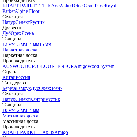
Производитель
KRAFT PARKETT
Lab Arte
Ablux
Brinel
Gran Parte
Royal
Parket
Alpine Floor
Селекция
Натур
Селект
Рустик
Древесина
Дуб
Орех
Ясень
Толщина
12 мм
13 мм
14 мм
15 мм
Паркетная доска
Паркетная доска
Производитель
AUSWOOD
UPOFLOOR
TENFOR
Amigo
Wood System
Страна
Китай
Россия
Тип дерева
Береза
Бамбук
Дуб
Орех
Ясень
Селекция
Натур
Селект
Кантри
Рустик
Толщина
10 мм
12 мм
14 мм
Массивная доска
Массивная доска
Производитель
KRAFT PARKETT
Ablux
Amigo