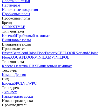
Советы и Статьи
Партнерам
Напольные покрытия
Пробковые полы
Пробковые полы
Бренд
CORKSTYLE
Тип монтажа
Клеевой
Пробковый ламинат
Виниловые полы
Виниловые полы
Производитель
Ensten
Betta
Icon
Union
FloorFactor
ACEFLOOR
Norland
Alpine
Floor
AQUAFLOOR
VINILAM
VINILPOL
Тип монтажа
Клеевая плитка ПВХ
Виниловый ламинат
Текстура
Камень
Дерево
Вид
Елочка
SPC
LVT
WPC
Тип дерева
Дуб
Орех
Инженерная доска
Инженерная доска
Производитель