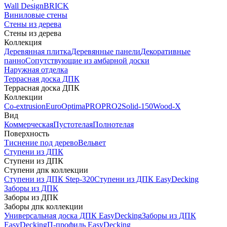
Wall Design
BRICK
Виниловые стены
Стены из дерева
Стены из дерева
Коллекция
Деревянная плитка
Деревянные панели
Декоративные
панно
Сопутствующие из амбарной доски
Наружная отделка
Террасная доска ДПК
Террасная доска ДПК
Коллекции
Co-extrusion
Euro
Optima
PRO
PRO2
Solid-150
Wood-X
Вид
Коммерческая
Пустотелая
Полнотелая
Поверхность
Тиснение под дерево
Вельвет
Ступени из ДПК
Ступени из ДПК
Ступени дпк коллекции
Ступени из ДПК Step-320
Ступени из ДПК EasyDecking
Заборы из ДПК
Заборы из ДПК
Заборы дпк коллекции
Универсальная доска ДПК EasyDecking
Заборы из ДПК
EasyDecking
П-профиль EasyDecking