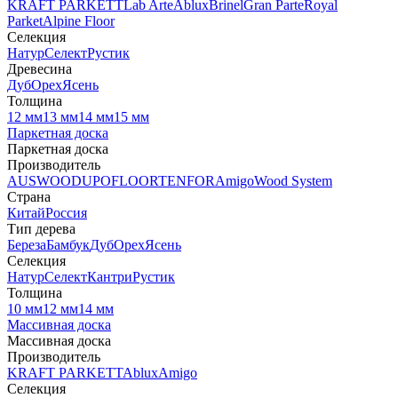
KRAFT PARKETT
Lab Arte
Ablux
Brinel
Gran Parte
Royal
Parket
Alpine Floor
Селекция
Натур
Селект
Рустик
Древесина
Дуб
Орех
Ясень
Толщина
12 мм
13 мм
14 мм
15 мм
Паркетная доска
Паркетная доска
Производитель
AUSWOOD
UPOFLOOR
TENFOR
Amigo
Wood System
Страна
Китай
Россия
Тип дерева
Береза
Бамбук
Дуб
Орех
Ясень
Селекция
Натур
Селект
Кантри
Рустик
Толщина
10 мм
12 мм
14 мм
Массивная доска
Массивная доска
Производитель
KRAFT PARKETT
Ablux
Amigo
Селекция