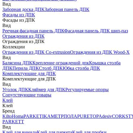
Вид
Заборная доска ДПК
Заборная панель ДПК
Фасады из ДПК
Фасады из ДПК
Вид
Реечная фасадная панель ДПК
Фасадная панель ДПК шип-паз
Ограждения из ДПК
Ограждения из ДПК
Коллекции
Ограждения из ДПК Co-extrusion
Ограждения из ДПК Wood-X
Вид
Балясина ДПК
Крепление ограждений дпк
Крышка столба
ДПК
Перила ДПК
Столб ДПК
Юбка столба ДПК
Комплектующие для ДПК
Комплектующие для ДПК
Вид
Уголок ДПК
Кляймер для ДПК
Регулируемые опоры
Сопутствующие товары
Клей
Клей
Бренд
Kilto
Homa
PARKETIKA
МЕТРПОЛА
PURETOP
Adesiv
CORKST
PARKETT
Вид
Клей для винила
Клей для паркета
Клей для пробки