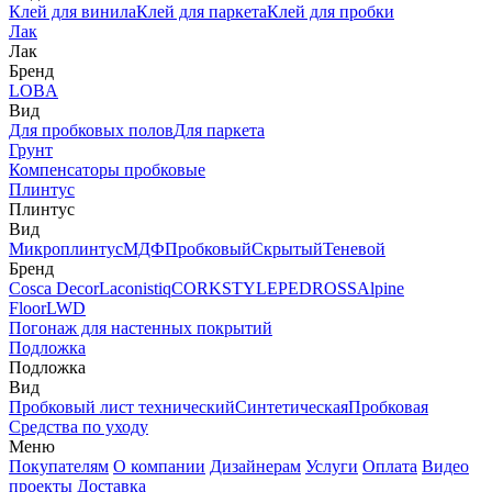
Клей для винила
Клей для паркета
Клей для пробки
Лак
Лак
Бренд
LOBA
Вид
Для пробковых полов
Для паркета
Грунт
Компенсаторы пробковые
Плинтус
Плинтус
Вид
Микроплинтус
МДФ
Пробковый
Скрытый
Теневой
Бренд
Cosca Decor
Laconistiq
CORKSTYLE
PEDROSS
Alpine
Floor
LWD
Погонаж для настенных покрытий
Подложка
Подложка
Вид
Пробковый лист технический
Синтетическая
Пробковая
Средства по уходу
Меню
Покупателям
О компании
Дизайнерам
Услуги
Оплата
Видео
проекты
Доставка