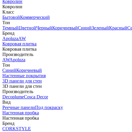
Ковролин
Ковролин
Класс
Бытовой
Коммерческий
Тон
Темный
Цветной
Черный
Коричневый
Синий
Зеленый
Красный
С
Бренд
Apoluza
AW
Ковровая плитка
Ковровая плитка
Производитель
AW
Apoluza
Тон
Синий
Коричневый
Настенные покрытия
3D панели для стен
3D панели для стен
Производитель
Decoplume
Cosca Decor
Вид
Реечные панели
Под покраску
Настенная пробка
Настенная пробка
Бренд
CORKSTYLE