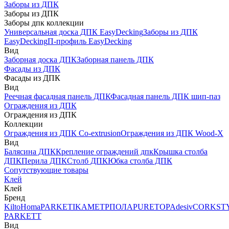
Заборы из ДПК
Заборы из ДПК
Заборы дпк коллекции
Универсальная доска ДПК EasyDecking
Заборы из ДПК
EasyDecking
П-профиль EasyDecking
Вид
Заборная доска ДПК
Заборная панель ДПК
Фасады из ДПК
Фасады из ДПК
Вид
Реечная фасадная панель ДПК
Фасадная панель ДПК шип-паз
Ограждения из ДПК
Ограждения из ДПК
Коллекции
Ограждения из ДПК Co-extrusion
Ограждения из ДПК Wood-X
Вид
Балясина ДПК
Крепление ограждений дпк
Крышка столба
ДПК
Перила ДПК
Столб ДПК
Юбка столба ДПК
Сопутствующие товары
Клей
Клей
Бренд
Kilto
Homa
PARKETIKA
МЕТРПОЛА
PURETOP
Adesiv
CORKST
PARKETT
Вид