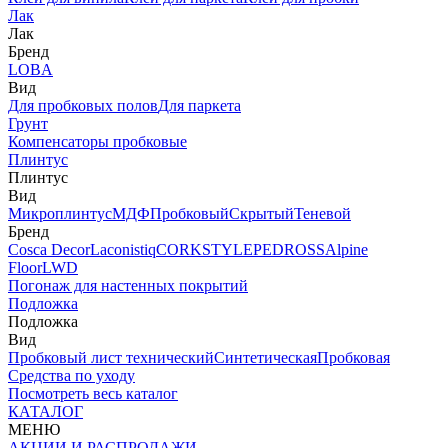
Лак
Лак
Бренд
LOBA
Вид
Для пробковых полов
Для паркета
Грунт
Компенсаторы пробковые
Плинтус
Плинтус
Вид
Микроплинтус
МДФ
Пробковый
Скрытый
Теневой
Бренд
Cosca Decor
Laconistiq
CORKSTYLE
PEDROSS
Alpine
Floor
LWD
Погонаж для настенных покрытий
Подложка
Подложка
Вид
Пробковый лист технический
Синтетическая
Пробковая
Средства по уходу
Посмотреть весь каталог
КАТАЛОГ
МЕНЮ
АКЦИИ И РАСПРОДАЖИ