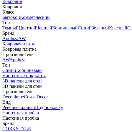
Ковролин
Ковролин
Класс
Бытовой
Коммерческий
Тон
Темный
Цветной
Черный
Коричневый
Синий
Зеленый
Красный
С
Бренд
Apoluza
AW
Ковровая плитка
Ковровая плитка
Производитель
AW
Apoluza
Тон
Синий
Коричневый
Настенные покрытия
3D панели для стен
3D панели для стен
Производитель
Decoplume
Cosca Decor
Вид
Реечные панели
Под покраску
Настенная пробка
Настенная пробка
Бренд
CORKSTYLE