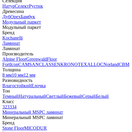
Селекция
Натур
Селект
Рустик
Древесина
Дуб
Орех
Бамбук
Модульный паркет
Модульный паркет
Бренд
Kochanelli
Ламинат
Ламинат
Производитель
Alpine Floor
Greenwald
Floor
Fort
Icon
CAMSAN
CLASSEN
KRONOTEX
ALLOC
Norland
CBM
Толщина
8 мм
10 мм
12 мм
Разновидность
Влагостойкий
Елочка
Тон
Темный
Натуральный
Светлый
Бежевый
Серый
Белый
Класс
32
33
34
Минеральный MSPC ламинат
Минеральный MSPC ламинат
Бренд
Stone Floor
MICODUR