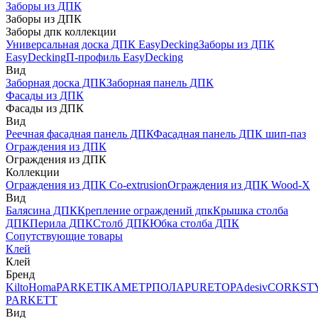
Заборы из ДПК
Заборы из ДПК
Заборы дпк коллекции
Универсальная доска ДПК EasyDecking
Заборы из ДПК
EasyDecking
П-профиль EasyDecking
Вид
Заборная доска ДПК
Заборная панель ДПК
Фасады из ДПК
Фасады из ДПК
Вид
Реечная фасадная панель ДПК
Фасадная панель ДПК шип-паз
Ограждения из ДПК
Ограждения из ДПК
Коллекции
Ограждения из ДПК Co-extrusion
Ограждения из ДПК Wood-X
Вид
Балясина ДПК
Крепление ограждений дпк
Крышка столба
ДПК
Перила ДПК
Столб ДПК
Юбка столба ДПК
Сопутствующие товары
Клей
Клей
Бренд
Kilto
Homa
PARKETIKA
МЕТРПОЛА
PURETOP
Adesiv
CORKST
PARKETT
Вид