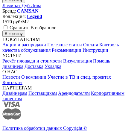
Ламинат Дуб Лива
Бренд:
CAMSAN
Коллекция:
Legend
1570
руб•M2
Сравнить
В избранное
В корзину
ПОКУПАТЕЛЯМ
Акции и распродажи
Полезные статьи
Оплата
Контроль
качества обслуживания
Рекомендации
Инструкции
УСЛУГИ
Расчёт площади и стоимости
Визуализация
Помощь
дизайнера
Доставка
Укладка
О НАС
Новости
О компании
Участие в ТВ и спец. проектах
Контакты
ПАРТНЕРАМ
Дизайнерам
Поставщикам
Арендодателям
Корпоративным
клиентам
Политика обработки данных Copyright ©