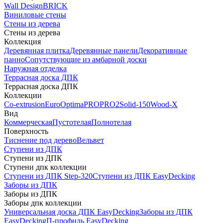
Wall Design
BRICK
Виниловые стены
Стены из дерева
Стены из дерева
Коллекция
Деревянная плитка
Деревянные панели
Декоративные
панно
Сопутствующие из амбарной доски
Наружная отделка
Террасная доска ДПК
Террасная доска ДПК
Коллекции
Co-extrusion
Euro
Optima
PRO
PRO2
Solid-150
Wood-X
Вид
Коммерческая
Пустотелая
Полнотелая
Поверхность
Тиснение под дерево
Вельвет
Ступени из ДПК
Ступени из ДПК
Ступени дпк коллекции
Ступени из ДПК Step-320
Ступени из ДПК EasyDecking
Заборы из ДПК
Заборы из ДПК
Заборы дпк коллекции
Универсальная доска ДПК EasyDecking
Заборы из ДПК
EasyDecking
П-профиль EasyDecking