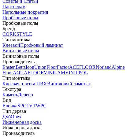
Советы и Статьи
Партнерам
Напольные покрытия
Пробковые полы
Пробковые полы
Бренд
CORKSTYLE
Тип монтажа
Клеевой
Пробковый ламинат
Виниловые полы
Виниловые полы
Производитель
Ensten
Betta
Icon
Union
FloorFactor
ACEFLOOR
Norland
Alpine
Floor
AQUAFLOOR
VINILAM
VINILPOL
Тип монтажа
Клеевая плитка ПВХ
Виниловый ламинат
Текстура
Камень
Дерево
Вид
Елочка
SPC
LVT
WPC
Тип дерева
Дуб
Орех
Инженерная доска
Инженерная доска
Производитель