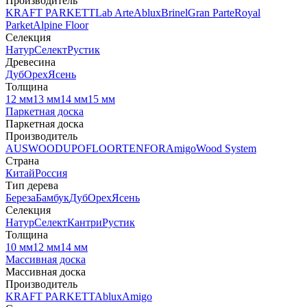
Производитель
KRAFT PARKETT
Lab Arte
Ablux
Brinel
Gran Parte
Royal
Parket
Alpine Floor
Селекция
Натур
Селект
Рустик
Древесина
Дуб
Орех
Ясень
Толщина
12 мм
13 мм
14 мм
15 мм
Паркетная доска
Паркетная доска
Производитель
AUSWOOD
UPOFLOOR
TENFOR
Amigo
Wood System
Страна
Китай
Россия
Тип дерева
Береза
Бамбук
Дуб
Орех
Ясень
Селекция
Натур
Селект
Кантри
Рустик
Толщина
10 мм
12 мм
14 мм
Массивная доска
Массивная доска
Производитель
KRAFT PARKETT
Ablux
Amigo