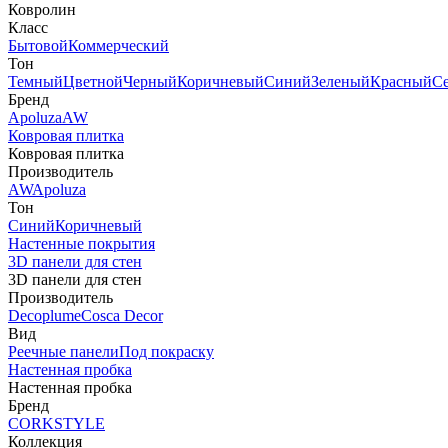
Ковролин
Класс
Бытовой
Коммерческий
Тон
Темный
Цветной
Черный
Коричневый
Синий
Зеленый
Красный
С
Бренд
Apoluza
AW
Ковровая плитка
Ковровая плитка
Производитель
AW
Apoluza
Тон
Синий
Коричневый
Настенные покрытия
3D панели для стен
3D панели для стен
Производитель
Decoplume
Cosca Decor
Вид
Реечные панели
Под покраску
Настенная пробка
Настенная пробка
Бренд
CORKSTYLE
Коллекция