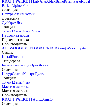
KRAFT PARKETT
Lab Arte
Ablux
Brinel
Gran Parte
Royal
Parket
Alpine Floor
Селекция
Натур
Селект
Рустик
Древесина
Дуб
Орех
Ясень
Толщина
12 мм
13 мм
14 мм
15 мм
Паркетная доска
Паркетная доска
Производитель
AUSWOOD
UPOFLOOR
TENFOR
Amigo
Wood System
Страна
Китай
Россия
Тип дерева
Береза
Бамбук
Дуб
Орех
Ясень
Селекция
Натур
Селект
Кантри
Рустик
Толщина
10 мм
12 мм
14 мм
Массивная доска
Массивная доска
Производитель
KRAFT PARKETT
Ablux
Amigo
Селекция