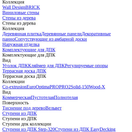
Коллекция
Wall Design
BRICK
Виниловые стены
Стены из дерева
Стены из дерева
Коллекция
Деревянная плитка
Деревянные панели
Декоративные
панно
Сопутствующие из амбарной доски
Наружная отделка
Комплектующие для ДПК
Комплектующие для ДПК
Вид
Уголок ДПК
Кляймер для ДПК
Регулируемые опоры
Террасная доска ДПК
Террасная доска ДПК
Коллекции
Co-extrusion
Euro
Optima
PRO
PRO2
Solid-150
Wood-X
Вид
Коммерческая
Пустотелая
Полнотелая
Поверхность
Тиснение под дерево
Вельвет
Ступени из ДПК
Ступени из ДПК
Ступени дпк коллекции
Ступени из ДПК Step-320
Ступени из ДПК EasyDecking