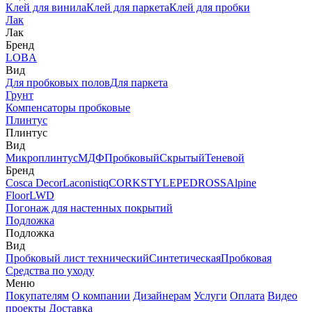
Клей для винила
Клей для паркета
Клей для пробки
Лак
Лак
Бренд
LOBA
Вид
Для пробковых полов
Для паркета
Грунт
Компенсаторы пробковые
Плинтус
Плинтус
Вид
Микроплинтус
МДФ
Пробковый
Скрытый
Теневой
Бренд
Cosca Decor
Laconistiq
CORKSTYLE
PEDROSS
Alpine
Floor
LWD
Погонаж для настенных покрытий
Подложка
Подложка
Вид
Пробковый лист технический
Синтетическая
Пробковая
Средства по уходу
Меню
Покупателям
О компании
Дизайнерам
Услуги
Оплата
Видео
проекты
Доставка