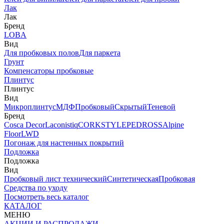
Лак
Лак
Бренд
LOBA
Вид
Для пробковых полов
Для паркета
Грунт
Компенсаторы пробковые
Плинтус
Плинтус
Вид
Микроплинтус
МДФ
Пробковый
Скрытый
Теневой
Бренд
Cosca Decor
Laconistiq
CORKSTYLE
PEDROSS
Alpine
Floor
LWD
Погонаж для настенных покрытий
Подложка
Подложка
Вид
Пробковый лист технический
Синтетическая
Пробковая
Средства по уходу
Посмотреть весь каталог
КАТАЛОГ
МЕНЮ
АКЦИИ И РАСПРОДАЖИ