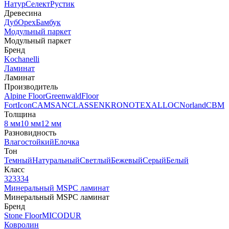
Натур
Селект
Рустик
Древесина
Дуб
Орех
Бамбук
Модульный паркет
Модульный паркет
Бренд
Kochanelli
Ламинат
Ламинат
Производитель
Alpine Floor
Greenwald
Floor
Fort
Icon
CAMSAN
CLASSEN
KRONOTEX
ALLOC
Norland
CBM
Толщина
8 мм
10 мм
12 мм
Разновидность
Влагостойкий
Елочка
Тон
Темный
Натуральный
Светлый
Бежевый
Серый
Белый
Класс
32
33
34
Минеральный MSPC ламинат
Минеральный MSPC ламинат
Бренд
Stone Floor
MICODUR
Ковролин