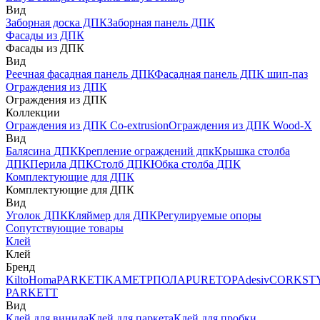
Вид
Заборная доска ДПК
Заборная панель ДПК
Фасады из ДПК
Фасады из ДПК
Вид
Реечная фасадная панель ДПК
Фасадная панель ДПК шип-паз
Ограждения из ДПК
Ограждения из ДПК
Коллекции
Ограждения из ДПК Co-extrusion
Ограждения из ДПК Wood-X
Вид
Балясина ДПК
Крепление ограждений дпк
Крышка столба
ДПК
Перила ДПК
Столб ДПК
Юбка столба ДПК
Комплектующие для ДПК
Комплектующие для ДПК
Вид
Уголок ДПК
Кляймер для ДПК
Регулируемые опоры
Сопутствующие товары
Клей
Клей
Бренд
Kilto
Homa
PARKETIKA
МЕТРПОЛА
PURETOP
Adesiv
CORKST
PARKETT
Вид
Клей для винила
Клей для паркета
Клей для пробки