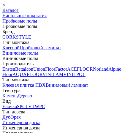
×
Каталог
Напольные покрытия
Пробковые полы
Пробковые полы
Бренд
CORKSTYLE
Тип монтажа
Клеевой
Пробковый ламинат
Виниловые полы
Виниловые полы
Производитель
Ensten
Betta
Icon
Union
FloorFactor
ACEFLOOR
Norland
Alpine
Floor
AQUAFLOOR
VINILAM
VINILPOL
Тип монтажа
Клеевая плитка ПВХ
Виниловый ламинат
Текстура
Камень
Дерево
Вид
Елочка
SPC
LVT
WPC
Тип дерева
Дуб
Орех
Инженерная доска
Инженерная доска