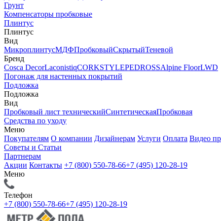
Грунт
Компенсаторы пробковые
Плинтус
Плинтус
Вид
Микроплинтус
МДФ
Пробковый
Скрытый
Теневой
Бренд
Cosca Decor
Laconistiq
CORKSTYLE
PEDROSS
Alpine Floor
LWD
Погонаж для настенных покрытий
Подложка
Подложка
Вид
Пробковый лист технический
Синтетическая
Пробковая
Средства по уходу
Меню
Покупателям
О компании
Дизайнерам
Услуги
Оплата
Видео п
Советы и Статьи
Партнерам
Акции
Контакты
+7 (800) 550-78-66
+7 (495) 120-28-19
Меню
Телефон
+7 (800) 550-78-66
+7 (495) 120-28-19