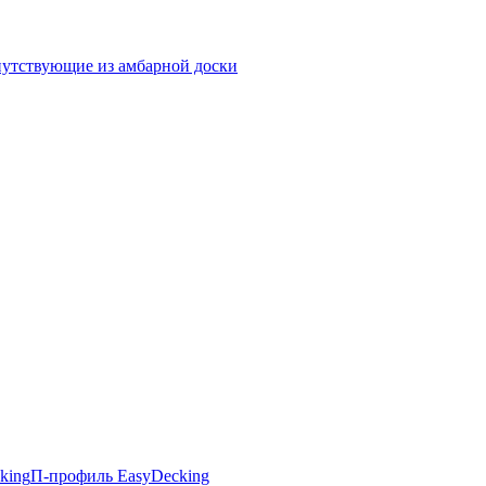
утствующие из амбарной доски
king
П-профиль EasyDecking