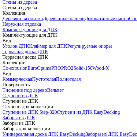
Стены из дерева
Стены из дерева
Коллекция
Деревянная плитка
Деревянные панели
Декоративные панно
Соп
Наружная отделка
Комплектующие для ДПК
Комплектующие для ДПК
Вид
Уголок ДПК
Кляймер для ДПК
Регулируемые опоры
Террасная доска ДПК
Террасная доска ДПК
Коллекции
Co-extrusion
Euro
Optima
PRO
PRO2
Solid-150
Wood-X
Вид
Коммерческая
Пустотелая
Полнотелая
Поверхность
Тиснение под дерево
Вельвет
Ступени из ДПК
Ступени из ДПК
Ступени дпк коллекции
Ступени из ДПК Step-320
Ступени из ДПК EasyDecking
Заборы из ДПК
Заборы из ДПК
Заборы дпк коллекции
Универсальная доска ДПК EasyDecking
Заборы из ДПК EasyDec