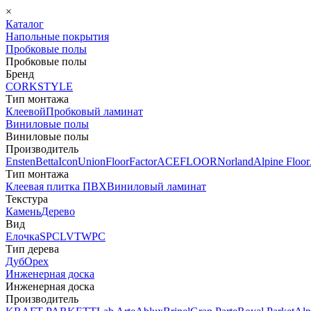
×
Каталог
Напольные покрытия
Пробковые полы
Пробковые полы
Бренд
CORKSTYLE
Тип монтажа
Клеевой
Пробковый ламинат
Виниловые полы
Виниловые полы
Производитель
Ensten
Betta
Icon
Union
FloorFactor
ACEFLOOR
Norland
Alpine Floor
Тип монтажа
Клеевая плитка ПВХ
Виниловый ламинат
Текстура
Камень
Дерево
Вид
Елочка
SPC
LVT
WPC
Тип дерева
Дуб
Орех
Инженерная доска
Инженерная доска
Производитель