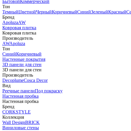
Бытовой
Коммерческий
Тон
Темный
Цветной
Черный
Коричневый
Синий
Зеленый
Красный
С
Бренд
Apoluza
AW
Ковровая плитка
Ковровая плитка
Производитель
AW
Apoluza
Тон
Синий
Коричневый
Настенные покрытия
3D панели для стен
3D панели для стен
Производитель
Decoplume
Cosca Decor
Вид
Реечные панели
Под покраску
Настенная пробка
Настенная пробка
Бренд
CORKSTYLE
Коллекция
Wall Design
BRICK
Виниловые стены