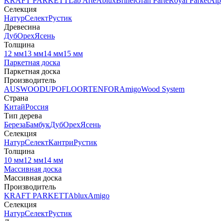
KRAFT PARKETT
Lab Arte
Ablux
Brinel
Gran Parte
Royal Parket
Alp
Селекция
Натур
Селект
Рустик
Древесина
Дуб
Орех
Ясень
Толщина
12 мм
13 мм
14 мм
15 мм
Паркетная доска
Паркетная доска
Производитель
AUSWOOD
UPOFLOOR
TENFOR
Amigo
Wood System
Страна
Китай
Россия
Тип дерева
Береза
Бамбук
Дуб
Орех
Ясень
Селекция
Натур
Селект
Кантри
Рустик
Толщина
10 мм
12 мм
14 мм
Массивная доска
Массивная доска
Производитель
KRAFT PARKETT
Ablux
Amigo
Селекция
Натур
Селект
Рустик