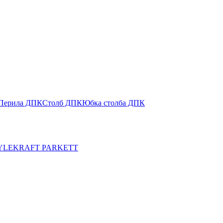
Перила ДПК
Столб ДПК
Юбка столба ДПК
YLE
KRAFT PARKETT