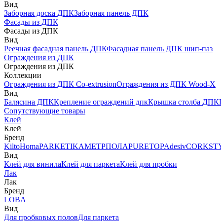
Вид
Заборная доска ДПК
Заборная панель ДПК
Фасады из ДПК
Фасады из ДПК
Вид
Реечная фасадная панель ДПК
Фасадная панель ДПК шип-паз
Ограждения из ДПК
Ограждения из ДПК
Коллекции
Ограждения из ДПК Co-extrusion
Ограждения из ДПК Wood-X
Вид
Балясина ДПК
Крепление ограждений дпк
Крышка столба ДПК
Сопутствующие товары
Клей
Клей
Бренд
Kilto
Homa
PARKETIKA
МЕТРПОЛА
PURETOP
Adesiv
CORKST
Вид
Клей для винила
Клей для паркета
Клей для пробки
Лак
Лак
Бренд
LOBA
Вид
Для пробковых полов
Для паркета