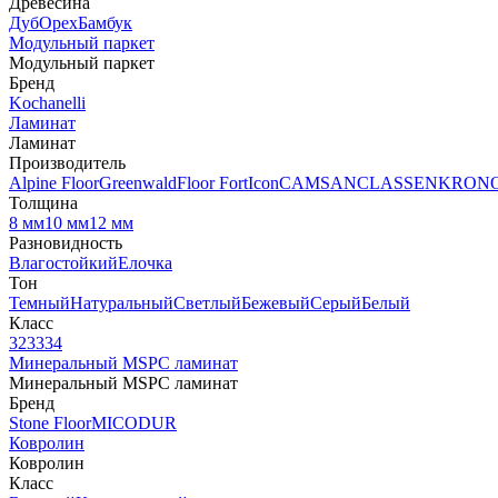
Древесина
Дуб
Орех
Бамбук
Модульный паркет
Модульный паркет
Бренд
Kochanelli
Ламинат
Ламинат
Производитель
Alpine Floor
Greenwald
Floor Fort
Icon
CAMSAN
CLASSEN
KRON
Толщина
8 мм
10 мм
12 мм
Разновидность
Влагостойкий
Елочка
Тон
Темный
Натуральный
Светлый
Бежевый
Серый
Белый
Класс
32
33
34
Минеральный MSPC ламинат
Минеральный MSPC ламинат
Бренд
Stone Floor
MICODUR
Ковролин
Ковролин
Класс