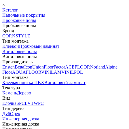
×
Каталог
Напольные покрытия
Пробковые полы
Пробковые полы
Бренд
CORKSTYLE
Тип монтажа
Клеевой
Пробковый ламинат
Виниловые полы
Виниловые полы
Производитель
Ensten
Betta
Icon
Union
FloorFactor
ACEFLOOR
Norland
Alpine
Floor
AQUAFLOOR
VINILAM
VINILPOL
Тип монтажа
Клеевая плитка ПВХ
Виниловый ламинат
Текстура
Камень
Дерево
Вид
Елочка
SPC
LVT
WPC
Тип дерева
Дуб
Орех
Инженерная доска
Инженерная доска