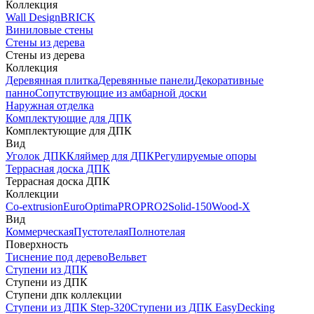
Коллекция
Wall Design
BRICK
Виниловые стены
Стены из дерева
Стены из дерева
Коллекция
Деревянная плитка
Деревянные панели
Декоративные
панно
Сопутствующие из амбарной доски
Наружная отделка
Комплектующие для ДПК
Комплектующие для ДПК
Вид
Уголок ДПК
Кляймер для ДПК
Регулируемые опоры
Террасная доска ДПК
Террасная доска ДПК
Коллекции
Co-extrusion
Euro
Optima
PRO
PRO2
Solid-150
Wood-X
Вид
Коммерческая
Пустотелая
Полнотелая
Поверхность
Тиснение под дерево
Вельвет
Ступени из ДПК
Ступени из ДПК
Ступени дпк коллекции
Ступени из ДПК Step-320
Ступени из ДПК EasyDecking