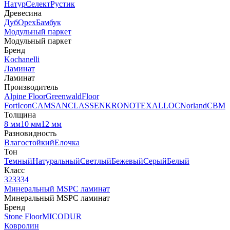
Натур
Селект
Рустик
Древесина
Дуб
Орех
Бамбук
Модульный паркет
Модульный паркет
Бренд
Kochanelli
Ламинат
Ламинат
Производитель
Alpine Floor
Greenwald
Floor
Fort
Icon
CAMSAN
CLASSEN
KRONOTEX
ALLOC
Norland
CBM
Толщина
8 мм
10 мм
12 мм
Разновидность
Влагостойкий
Елочка
Тон
Темный
Натуральный
Светлый
Бежевый
Серый
Белый
Класс
32
33
34
Минеральный MSPC ламинат
Минеральный MSPC ламинат
Бренд
Stone Floor
MICODUR
Ковролин