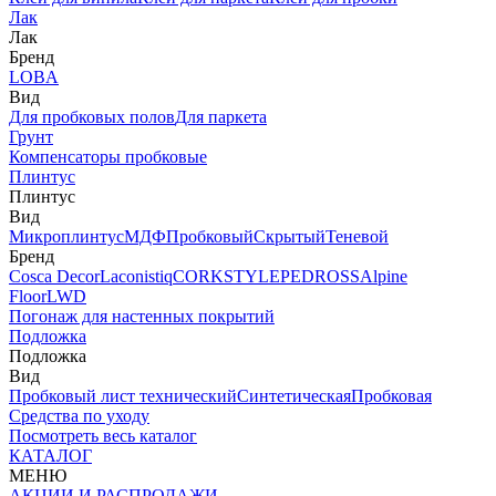
Лак
Лак
Бренд
LOBA
Вид
Для пробковых полов
Для паркета
Грунт
Компенсаторы пробковые
Плинтус
Плинтус
Вид
Микроплинтус
МДФ
Пробковый
Скрытый
Теневой
Бренд
Cosca Decor
Laconistiq
CORKSTYLE
PEDROSS
Alpine
Floor
LWD
Погонаж для настенных покрытий
Подложка
Подложка
Вид
Пробковый лист технический
Синтетическая
Пробковая
Средства по уходу
Посмотреть весь каталог
КАТАЛОГ
МЕНЮ
АКЦИИ И РАСПРОДАЖИ