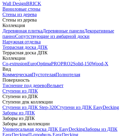
Wall Design
BRICK
Виниловые стены
Стены из дерева
Стены из дерева
Коллекция
Деревянная плитка
Деревянные панели
Декоративные
панно
Сопутствующие из амбарной доски
Наружная отделка
Террасная доска ДПК
Террасная доска ДПК
Коллекции
Co-extrusion
Euro
Optima
PRO
PRO2
Solid-150
Wood-X
Вид
Коммерческая
Пустотелая
Полнотелая
Поверхность
Тиснение под дерево
Вельвет
Ступени из ДПК
Ступени из ДПК
Ступени дпк коллекции
Ступени из ДПК Step-320
Ступени из ДПК EasyDecking
Заборы из ДПК
Заборы из ДПК
Заборы дпк коллекции
Универсальная доска ДПК EasyDecking
Заборы из ДПК
EasyDecking
П-профиль EasyDecking