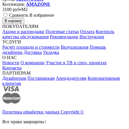
Коллекция:
AMAZONE
3100
руб•M2
Сравнить
В избранное
В корзину
ПОКУПАТЕЛЯМ
Акции и распродажи
Полезные статьи
Оплата
Контроль
качества обслуживания
Рекомендации
Инструкции
УСЛУГИ
Расчёт площади и стоимости
Визуализация
Помощь
дизайнера
Доставка
Укладка
О НАС
Новости
О компании
Участие в ТВ и спец. проектах
Контакты
ПАРТНЕРАМ
Дизайнерам
Поставщикам
Арендодателям
Корпоративным
клиентам
Политика обработки данных Copyright ©
Все права защищены |