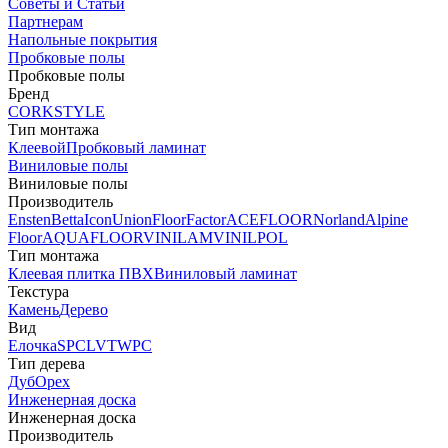
Советы и Статьи
Партнерам
Напольные покрытия
Пробковые полы
Пробковые полы
Бренд
CORKSTYLE
Тип монтажа
Клеевой
Пробковый ламинат
Виниловые полы
Виниловые полы
Производитель
Ensten
Betta
Icon
Union
FloorFactor
ACEFLOOR
Norland
Alpine
Floor
AQUAFLOOR
VINILAM
VINILPOL
Тип монтажа
Клеевая плитка ПВХ
Виниловый ламинат
Текстура
Камень
Дерево
Вид
Елочка
SPC
LVT
WPC
Тип дерева
Дуб
Орех
Инженерная доска
Инженерная доска
Производитель