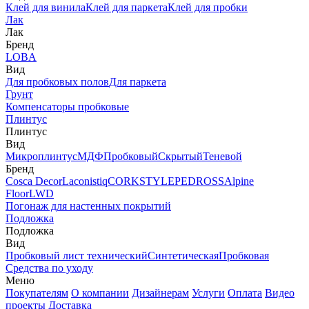
Клей для винила
Клей для паркета
Клей для пробки
Лак
Лак
Бренд
LOBA
Вид
Для пробковых полов
Для паркета
Грунт
Компенсаторы пробковые
Плинтус
Плинтус
Вид
Микроплинтус
МДФ
Пробковый
Скрытый
Теневой
Бренд
Cosca Decor
Laconistiq
CORKSTYLE
PEDROSS
Alpine
Floor
LWD
Погонаж для настенных покрытий
Подложка
Подложка
Вид
Пробковый лист технический
Синтетическая
Пробковая
Средства по уходу
Меню
Покупателям
О компании
Дизайнерам
Услуги
Оплата
Видео
проекты
Доставка