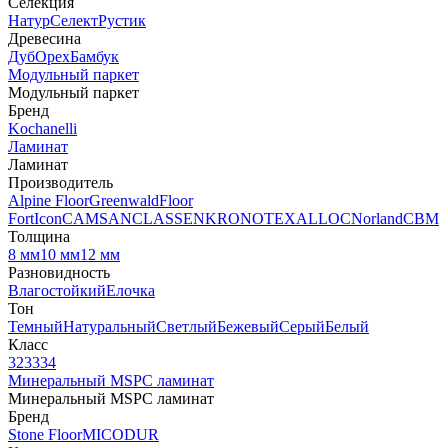
Селекция
Натур
Селект
Рустик
Древесина
Дуб
Орех
Бамбук
Модульный паркет
Модульный паркет
Бренд
Kochanelli
Ламинат
Ламинат
Производитель
Alpine Floor
Greenwald
Floor
Fort
Icon
CAMSAN
CLASSEN
KRONOTEX
ALLOC
Norland
CBM
Толщина
8 мм
10 мм
12 мм
Разновидность
Влагостойкий
Елочка
Тон
Темный
Натуральный
Светлый
Бежевый
Серый
Белый
Класс
32
33
34
Минеральный MSPC ламинат
Минеральный MSPC ламинат
Бренд
Stone Floor
MICODUR