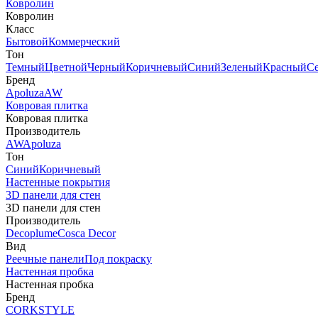
Ковролин
Ковролин
Класс
Бытовой
Коммерческий
Тон
Темный
Цветной
Черный
Коричневый
Синий
Зеленый
Красный
С
Бренд
Apoluza
AW
Ковровая плитка
Ковровая плитка
Производитель
AW
Apoluza
Тон
Синий
Коричневый
Настенные покрытия
3D панели для стен
3D панели для стен
Производитель
Decoplume
Cosca Decor
Вид
Реечные панели
Под покраску
Настенная пробка
Настенная пробка
Бренд
CORKSTYLE