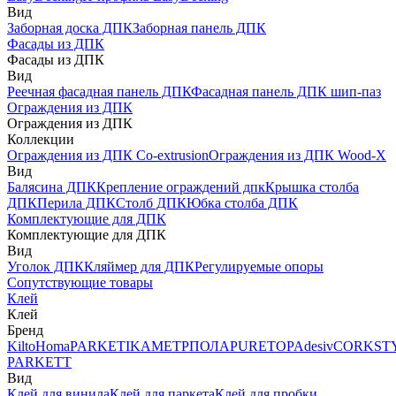
Вид
Заборная доска ДПК
Заборная панель ДПК
Фасады из ДПК
Фасады из ДПК
Вид
Реечная фасадная панель ДПК
Фасадная панель ДПК шип-паз
Ограждения из ДПК
Ограждения из ДПК
Коллекции
Ограждения из ДПК Co-extrusion
Ограждения из ДПК Wood-X
Вид
Балясина ДПК
Крепление ограждений дпк
Крышка столба
ДПК
Перила ДПК
Столб ДПК
Юбка столба ДПК
Комплектующие для ДПК
Комплектующие для ДПК
Вид
Уголок ДПК
Кляймер для ДПК
Регулируемые опоры
Сопутствующие товары
Клей
Клей
Бренд
Kilto
Homa
PARKETIKA
МЕТРПОЛА
PURETOP
Adesiv
CORKST
PARKETT
Вид
Клей для винила
Клей для паркета
Клей для пробки