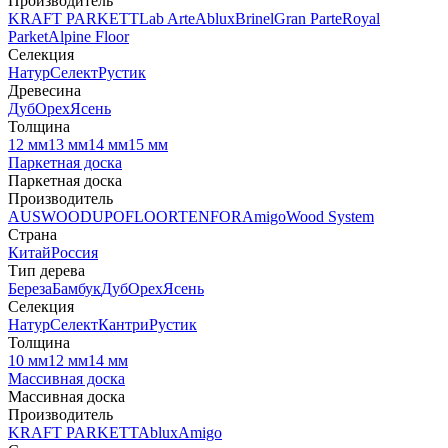
Производитель
KRAFT PARKETT
Lab Arte
Ablux
Brinel
Gran Parte
Royal
Parket
Alpine Floor
Селекция
Натур
Селект
Рустик
Древесина
Дуб
Орех
Ясень
Толщина
12 мм
13 мм
14 мм
15 мм
Паркетная доска
Паркетная доска
Производитель
AUSWOOD
UPOFLOOR
TENFOR
Amigo
Wood System
Страна
Китай
Россия
Тип дерева
Береза
Бамбук
Дуб
Орех
Ясень
Селекция
Натур
Селект
Кантри
Рустик
Толщина
10 мм
12 мм
14 мм
Массивная доска
Массивная доска
Производитель
KRAFT PARKETT
Ablux
Amigo