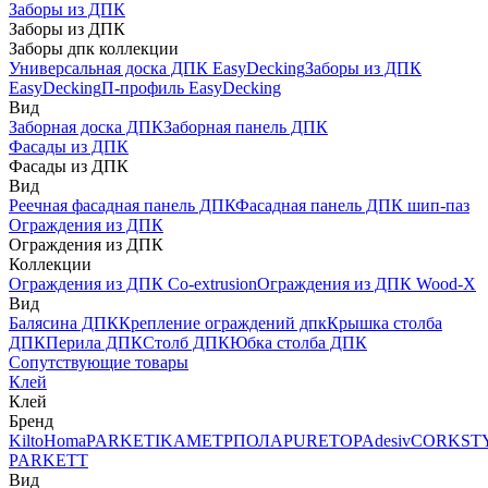
Заборы из ДПК
Заборы из ДПК
Заборы дпк коллекции
Универсальная доска ДПК EasyDecking
Заборы из ДПК
EasyDecking
П-профиль EasyDecking
Вид
Заборная доска ДПК
Заборная панель ДПК
Фасады из ДПК
Фасады из ДПК
Вид
Реечная фасадная панель ДПК
Фасадная панель ДПК шип-паз
Ограждения из ДПК
Ограждения из ДПК
Коллекции
Ограждения из ДПК Co-extrusion
Ограждения из ДПК Wood-X
Вид
Балясина ДПК
Крепление ограждений дпк
Крышка столба
ДПК
Перила ДПК
Столб ДПК
Юбка столба ДПК
Сопутствующие товары
Клей
Клей
Бренд
Kilto
Homa
PARKETIKA
МЕТРПОЛА
PURETOP
Adesiv
CORKST
PARKETT
Вид