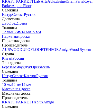
KRAFT PARKETT
Lab Arte
Ablux
Brinel
Gran Parte
Royal
Parket
Alpine Floor
Селекция
Натур
Селект
Рустик
Древесина
Дуб
Орех
Ясень
Толщина
12 мм
13 мм
14 мм
15 мм
Паркетная доска
Паркетная доска
Производитель
AUSWOOD
UPOFLOOR
TENFOR
Amigo
Wood System
Страна
Китай
Россия
Тип дерева
Береза
Бамбук
Дуб
Орех
Ясень
Селекция
Натур
Селект
Кантри
Рустик
Толщина
10 мм
12 мм
14 мм
Массивная доска
Массивная доска
Производитель
KRAFT PARKETT
Ablux
Amigo
Селекция