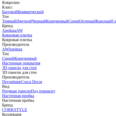
Ковролин
Класс
Бытовой
Коммерческий
Тон
Темный
Цветной
Черный
Коричневый
Синий
Зеленый
Красный
С
Бренд
Apoluza
AW
Ковровая плитка
Ковровая плитка
Производитель
AW
Apoluza
Тон
Синий
Коричневый
Настенные покрытия
3D панели для стен
3D панели для стен
Производитель
Decoplume
Cosca Decor
Вид
Реечные панели
Под покраску
Настенная пробка
Настенная пробка
Бренд
CORKSTYLE
Коллекция