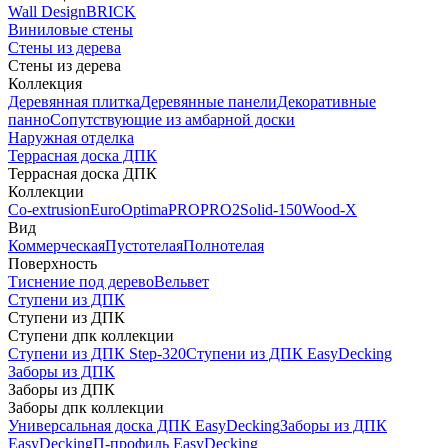
Wall Design
BRICK
Виниловые стены
Стены из дерева
Стены из дерева
Коллекция
Деревянная плитка
Деревянные панели
Декоративные
панно
Сопутствующие из амбарной доски
Наружная отделка
Террасная доска ДПК
Террасная доска ДПК
Коллекции
Co-extrusion
Euro
Optima
PRO
PRO2
Solid-150
Wood-X
Вид
Коммерческая
Пустотелая
Полнотелая
Поверхность
Тиснение под дерево
Вельвет
Ступени из ДПК
Ступени из ДПК
Ступени дпк коллекции
Ступени из ДПК Step-320
Ступени из ДПК EasyDecking
Заборы из ДПК
Заборы из ДПК
Заборы дпк коллекции
Универсальная доска ДПК EasyDecking
Заборы из ДПК
EasyDecking
П-профиль EasyDecking