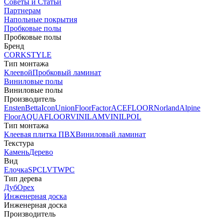
Советы и Статьи
Партнерам
Напольные покрытия
Пробковые полы
Пробковые полы
Бренд
CORKSTYLE
Тип монтажа
Клеевой
Пробковый ламинат
Виниловые полы
Виниловые полы
Производитель
Ensten
Betta
Icon
Union
FloorFactor
ACEFLOOR
Norland
Alpine
Floor
AQUAFLOOR
VINILAM
VINILPOL
Тип монтажа
Клеевая плитка ПВХ
Виниловый ламинат
Текстура
Камень
Дерево
Вид
Елочка
SPC
LVT
WPC
Тип дерева
Дуб
Орех
Инженерная доска
Инженерная доска
Производитель