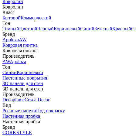
Ковролин
Ковролин
Класс
Бытовой
Коммерческий
Тон
Темный
Цветной
Черный
Коричневый
Синий
Зеленый
Красный
С
Бренд
Apoluza
AW
Ковровая плитка
Ковровая плитка
Производитель
AW
Apoluza
Тон
Синий
Коричневый
Настенные покрытия
3D панели для стен
3D панели для стен
Производитель
Decoplume
Cosca Decor
Вид
Реечные панели
Под покраску
Настенная пробка
Настенная пробка
Бренд
CORKSTYLE