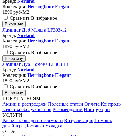
Бренд:
Norland
Коллекция:
Herringbone Elegant
1890
руб•M2
Сравнить
В избранное
В корзину
Ламинат Дуб Мальта LF303-12
Бренд:
Norland
Коллекция:
Herringbone Elegant
1890
руб•M2
Сравнить
В избранное
В корзину
Ламинат Дуб Помона LF303-13
Бренд:
Norland
Коллекция:
Herringbone Elegant
1890
руб•M2
Сравнить
В избранное
В корзину
ПОКУПАТЕЛЯМ
Акции и распродажи
Полезные статьи
Оплата
Контроль
качества обслуживания
Рекомендации
Инструкции
УСЛУГИ
Расчёт площади и стоимости
Визуализация
Помощь
дизайнера
Доставка
Укладка
О НАС