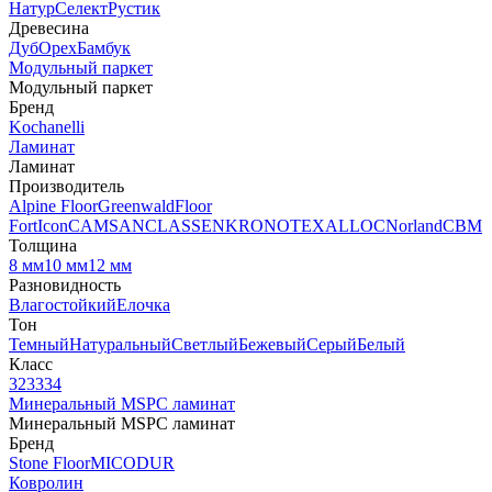
Натур
Селект
Рустик
Древесина
Дуб
Орех
Бамбук
Модульный паркет
Модульный паркет
Бренд
Kochanelli
Ламинат
Ламинат
Производитель
Alpine Floor
Greenwald
Floor
Fort
Icon
CAMSAN
CLASSEN
KRONOTEX
ALLOC
Norland
CBM
Толщина
8 мм
10 мм
12 мм
Разновидность
Влагостойкий
Елочка
Тон
Темный
Натуральный
Светлый
Бежевый
Серый
Белый
Класс
32
33
34
Минеральный MSPC ламинат
Минеральный MSPC ламинат
Бренд
Stone Floor
MICODUR
Ковролин