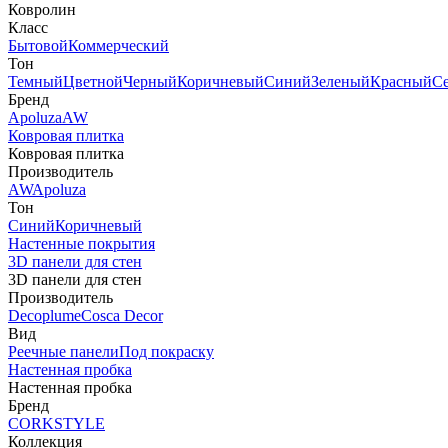
Ковролин
Класс
Бытовой
Коммерческий
Тон
Темный
Цветной
Черный
Коричневый
Синий
Зеленый
Красный
С
Бренд
Apoluza
AW
Ковровая плитка
Ковровая плитка
Производитель
AW
Apoluza
Тон
Синий
Коричневый
Настенные покрытия
3D панели для стен
3D панели для стен
Производитель
Decoplume
Cosca Decor
Вид
Реечные панели
Под покраску
Настенная пробка
Настенная пробка
Бренд
CORKSTYLE
Коллекция