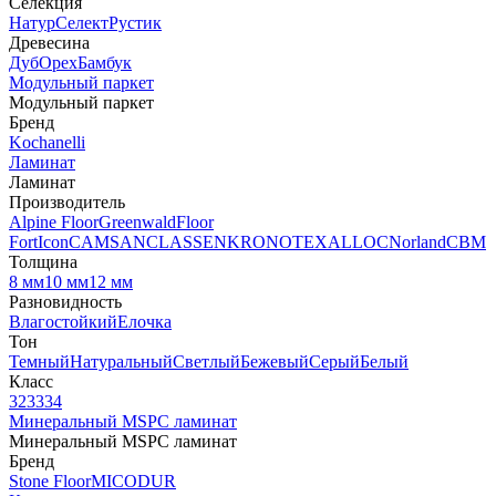
Селекция
Натур
Селект
Рустик
Древесина
Дуб
Орех
Бамбук
Модульный паркет
Модульный паркет
Бренд
Kochanelli
Ламинат
Ламинат
Производитель
Alpine Floor
Greenwald
Floor
Fort
Icon
CAMSAN
CLASSEN
KRONOTEX
ALLOC
Norland
CBM
Толщина
8 мм
10 мм
12 мм
Разновидность
Влагостойкий
Елочка
Тон
Темный
Натуральный
Светлый
Бежевый
Серый
Белый
Класс
32
33
34
Минеральный MSPC ламинат
Минеральный MSPC ламинат
Бренд
Stone Floor
MICODUR