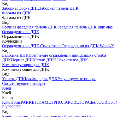
Вид
Заборная доска ДПК
Заборная панель ДПК
Фасады из ДПК
Фасады из ДПК
Вид
Реечная фасадная панель ДПК
Фасадная панель ДПК шип-паз
Ограждения из ДПК
Ограждения из ДПК
Коллекции
Ограждения из ДПК Co-extrusion
Ограждения из ДПК Wood-X
Вид
Балясина ДПК
Крепление ограждений дпк
Крышка столба
ДПК
Перила ДПК
Столб ДПК
Юбка столба ДПК
Комплектующие для ДПК
Комплектующие для ДПК
Вид
Уголок ДПК
Кляймер для ДПК
Регулируемые опоры
Сопутствующие товары
Клей
Клей
Бренд
Kilto
Homa
PARKETIKA
МЕТРПОЛА
PURETOP
Adesiv
CORKST
PARKETT
Вид
Клей для винила
Клей для паркета
Клей для пробки