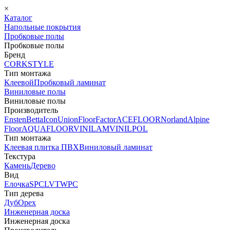
×
Каталог
Напольные покрытия
Пробковые полы
Пробковые полы
Бренд
CORKSTYLE
Тип монтажа
Клеевой
Пробковый ламинат
Виниловые полы
Виниловые полы
Производитель
Ensten
Betta
Icon
Union
FloorFactor
ACEFLOOR
Norland
Alpine
Floor
AQUAFLOOR
VINILAM
VINILPOL
Тип монтажа
Клеевая плитка ПВХ
Виниловый ламинат
Текстура
Камень
Дерево
Вид
Елочка
SPC
LVT
WPC
Тип дерева
Дуб
Орех
Инженерная доска
Инженерная доска