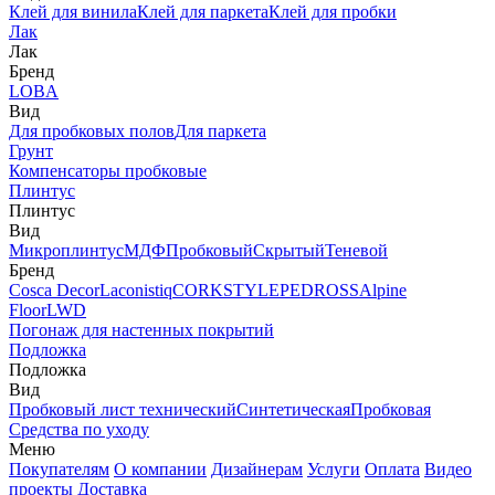
Клей для винила
Клей для паркета
Клей для пробки
Лак
Лак
Бренд
LOBA
Вид
Для пробковых полов
Для паркета
Грунт
Компенсаторы пробковые
Плинтус
Плинтус
Вид
Микроплинтус
МДФ
Пробковый
Скрытый
Теневой
Бренд
Cosca Decor
Laconistiq
CORKSTYLE
PEDROSS
Alpine
Floor
LWD
Погонаж для настенных покрытий
Подложка
Подложка
Вид
Пробковый лист технический
Синтетическая
Пробковая
Средства по уходу
Меню
Покупателям
О компании
Дизайнерам
Услуги
Оплата
Видео
проекты
Доставка