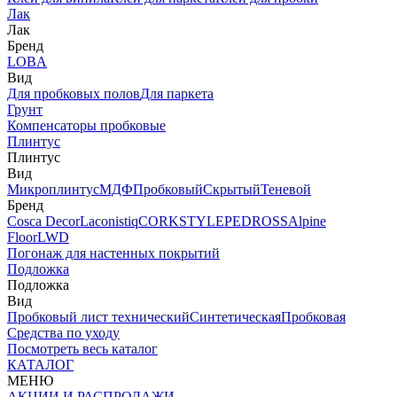
Лак
Лак
Бренд
LOBA
Вид
Для пробковых полов
Для паркета
Грунт
Компенсаторы пробковые
Плинтус
Плинтус
Вид
Микроплинтус
МДФ
Пробковый
Скрытый
Теневой
Бренд
Cosca Decor
Laconistiq
CORKSTYLE
PEDROSS
Alpine
Floor
LWD
Погонаж для настенных покрытий
Подложка
Подложка
Вид
Пробковый лист технический
Синтетическая
Пробковая
Средства по уходу
Посмотреть весь каталог
КАТАЛОГ
МЕНЮ
АКЦИИ И РАСПРОДАЖИ