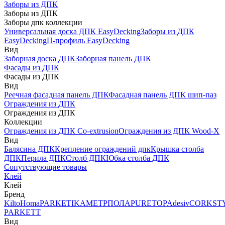
Заборы из ДПК
Заборы из ДПК
Заборы дпк коллекции
Универсальная доска ДПК EasyDecking
Заборы из ДПК
EasyDecking
П-профиль EasyDecking
Вид
Заборная доска ДПК
Заборная панель ДПК
Фасады из ДПК
Фасады из ДПК
Вид
Реечная фасадная панель ДПК
Фасадная панель ДПК шип-паз
Ограждения из ДПК
Ограждения из ДПК
Коллекции
Ограждения из ДПК Co-extrusion
Ограждения из ДПК Wood-X
Вид
Балясина ДПК
Крепление ограждений дпк
Крышка столба
ДПК
Перила ДПК
Столб ДПК
Юбка столба ДПК
Сопутствующие товары
Клей
Клей
Бренд
Kilto
Homa
PARKETIKA
МЕТРПОЛА
PURETOP
Adesiv
CORKST
PARKETT
Вид