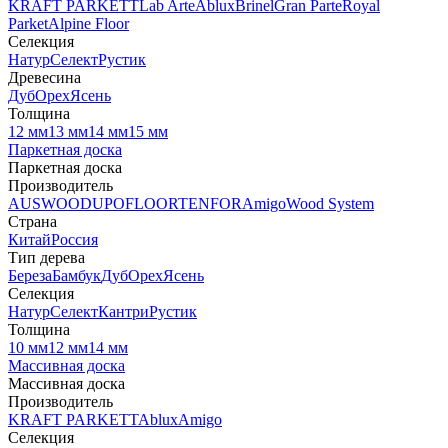
KRAFT PARKETT
Lab Arte
Ablux
Brinel
Gran Parte
Royal
Parket
Alpine Floor
Селекция
Натур
Селект
Рустик
Древесина
Дуб
Орех
Ясень
Толщина
12 мм
13 мм
14 мм
15 мм
Паркетная доска
Паркетная доска
Производитель
AUSWOOD
UPOFLOOR
TENFOR
Amigo
Wood System
Страна
Китай
Россия
Тип дерева
Береза
Бамбук
Дуб
Орех
Ясень
Селекция
Натур
Селект
Кантри
Рустик
Толщина
10 мм
12 мм
14 мм
Массивная доска
Массивная доска
Производитель
KRAFT PARKETT
Ablux
Amigo
Селекция