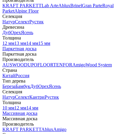
Производитель
KRAFT PARKETT
Lab Arte
Ablux
Brinel
Gran Parte
Royal
Parket
Alpine Floor
Селекция
Натур
Селект
Рустик
Древесина
Дуб
Орех
Ясень
Толщина
12 мм
13 мм
14 мм
15 мм
Паркетная доска
Паркетная доска
Производитель
AUSWOOD
UPOFLOOR
TENFOR
Amigo
Wood System
Страна
Китай
Россия
Тип дерева
Береза
Бамбук
Дуб
Орех
Ясень
Селекция
Натур
Селект
Кантри
Рустик
Толщина
10 мм
12 мм
14 мм
Массивная доска
Массивная доска
Производитель
KRAFT PARKETT
Ablux
Amigo