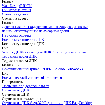
Коллекция
Wall Design
BRICK
Виниловые стены
Стены из дерева
Стены из дерева
Коллекция
Деревянная плитка
Деревянные панели
Декоративные
панно
Сопутствующие из амбарной доски
Наружная отделка
Комплектующие для ДПК
Комплектующие для ДПК
Вид
Уголок ДПК
Кляймер для ДПК
Регулируемые опоры
Террасная доска ДПК
Террасная доска ДПК
Коллекции
Co-extrusion
Euro
Optima
PRO
PRO2
Solid-150
Wood-X
Вид
Коммерческая
Пустотелая
Полнотелая
Поверхность
Тиснение под дерево
Вельвет
Ступени из ДПК
Ступени из ДПК
Ступени дпк коллекции
Ступени из ДПК Step-320
Ступени из ДПК EasyDecking