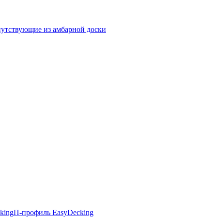
утствующие из амбарной доски
king
П-профиль EasyDecking