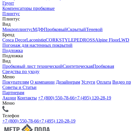
Грунт
Компенсаторы пробковые
Плинтус
Плинтус
Вид
Микроплинтус
МДФ
Пробковый
Скрытый
Теневой
Бренд
Cosca Decor
Laconistiq
CORKSTYLE
PEDROSS
Alpine Floor
LWD
Погонаж для настенных покрытий
Подложка
Подложка
Вид
Пробковый лист технический
Синтетическая
Пробковая
Средства по уходу
Меню
Покупателям
О компании
Дизайнерам
Услуги
Оплата
Видео п
Советы и Статьи
Партнерам
Акции
Контакты
+7 (800) 550-78-66
+7 (495) 120-28-19
Меню
Телефон
+7 (800) 550-78-66
+7 (495) 120-28-19