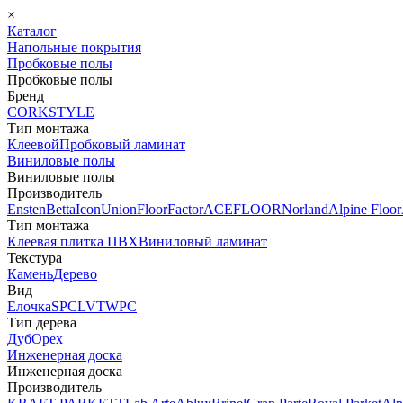
×
Каталог
Напольные покрытия
Пробковые полы
Пробковые полы
Бренд
CORKSTYLE
Тип монтажа
Клеевой
Пробковый ламинат
Виниловые полы
Виниловые полы
Производитель
Ensten
Betta
Icon
Union
FloorFactor
ACEFLOOR
Norland
Alpine Floor
Тип монтажа
Клеевая плитка ПВХ
Виниловый ламинат
Текстура
Камень
Дерево
Вид
Елочка
SPC
LVT
WPC
Тип дерева
Дуб
Орех
Инженерная доска
Инженерная доска
Производитель