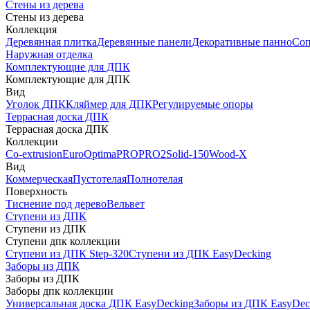
Стены из дерева
Стены из дерева
Коллекция
Деревянная плитка
Деревянные панели
Декоративные панно
Соп
Наружная отделка
Комплектующие для ДПК
Комплектующие для ДПК
Вид
Уголок ДПК
Кляймер для ДПК
Регулируемые опоры
Террасная доска ДПК
Террасная доска ДПК
Коллекции
Co-extrusion
Euro
Optima
PRO
PRO2
Solid-150
Wood-X
Вид
Коммерческая
Пустотелая
Полнотелая
Поверхность
Тиснение под дерево
Вельвет
Ступени из ДПК
Ступени из ДПК
Ступени дпк коллекции
Ступени из ДПК Step-320
Ступени из ДПК EasyDecking
Заборы из ДПК
Заборы из ДПК
Заборы дпк коллекции
Универсальная доска ДПК EasyDecking
Заборы из ДПК EasyDec