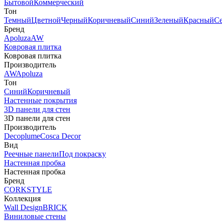
Бытовой
Коммерческий
Тон
Темный
Цветной
Черный
Коричневый
Синий
Зеленый
Красный
С
Бренд
Apoluza
AW
Ковровая плитка
Ковровая плитка
Производитель
AW
Apoluza
Тон
Синий
Коричневый
Настенные покрытия
3D панели для стен
3D панели для стен
Производитель
Decoplume
Cosca Decor
Вид
Реечные панели
Под покраску
Настенная пробка
Настенная пробка
Бренд
CORKSTYLE
Коллекция
Wall Design
BRICK
Виниловые стены