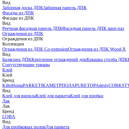
Вид
Заборная доска ДПК
Заборная панель ДПК
Фасады из ДПК
Фасады из ДПК
Вид
Реечная фасадная панель ДПК
Фасадная панель ДПК шип-паз
Ограждения из ДПК
Ограждения из ДПК
Коллекции
Ограждения из ДПК Co-extrusion
Ограждения из ДПК Wood-X
Вид
Балясина ДПК
Крепление ограждений дпк
Крышка столба ДПК
Сопутствующие товары
Клей
Клей
Бренд
Kilto
Homa
PARKETIKA
МЕТРПОЛА
PURETOP
Adesiv
CORKST
Вид
Клей для винила
Клей для паркета
Клей для пробки
Лак
Лак
Бренд
LOBA
Вид
Для пробковых полов
Для паркета