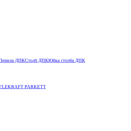
Перила ДПК
Столб ДПК
Юбка столба ДПК
YLE
KRAFT PARKETT