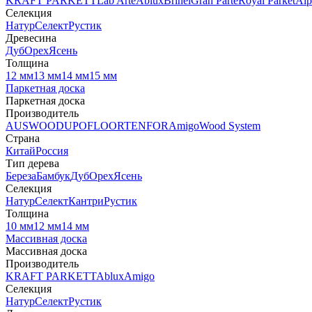
KRAFT PARKETT
Lab Arte
Ablux
Brinel
Gran Parte
Royal Parket
Alp
Селекция
Натур
Селект
Рустик
Древесина
Дуб
Орех
Ясень
Толщина
12 мм
13 мм
14 мм
15 мм
Паркетная доска
Паркетная доска
Производитель
AUSWOOD
UPOFLOOR
TENFOR
Amigo
Wood System
Страна
Китай
Россия
Тип дерева
Береза
Бамбук
Дуб
Орех
Ясень
Селекция
Натур
Селект
Кантри
Рустик
Толщина
10 мм
12 мм
14 мм
Массивная доска
Массивная доска
Производитель
KRAFT PARKETT
Ablux
Amigo
Селекция
Натур
Селект
Рустик