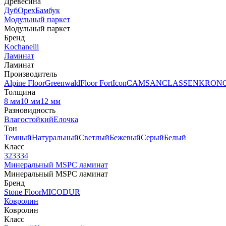
Древесина
Дуб
Орех
Бамбук
Модульный паркет
Модульный паркет
Бренд
Kochanelli
Ламинат
Ламинат
Производитель
Alpine Floor
Greenwald
Floor Fort
Icon
CAMSAN
CLASSEN
KRON
Толщина
8 мм
10 мм
12 мм
Разновидность
Влагостойкий
Елочка
Тон
Темный
Натуральный
Светлый
Бежевый
Серый
Белый
Класс
32
33
34
Минеральный MSPC ламинат
Минеральный MSPC ламинат
Бренд
Stone Floor
MICODUR
Ковролин
Ковролин
Класс