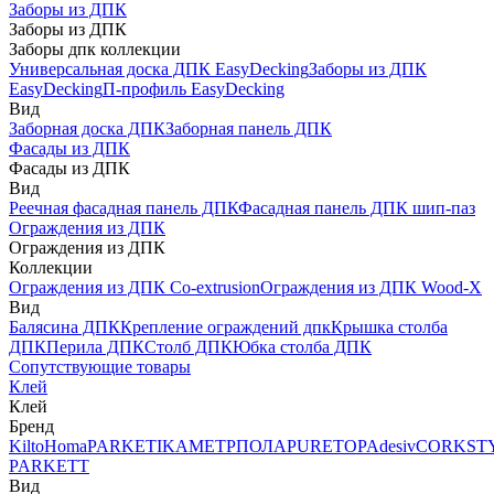
Заборы из ДПК
Заборы из ДПК
Заборы дпк коллекции
Универсальная доска ДПК EasyDecking
Заборы из ДПК
EasyDecking
П-профиль EasyDecking
Вид
Заборная доска ДПК
Заборная панель ДПК
Фасады из ДПК
Фасады из ДПК
Вид
Реечная фасадная панель ДПК
Фасадная панель ДПК шип-паз
Ограждения из ДПК
Ограждения из ДПК
Коллекции
Ограждения из ДПК Co-extrusion
Ограждения из ДПК Wood-X
Вид
Балясина ДПК
Крепление ограждений дпк
Крышка столба
ДПК
Перила ДПК
Столб ДПК
Юбка столба ДПК
Сопутствующие товары
Клей
Клей
Бренд
Kilto
Homa
PARKETIKA
МЕТРПОЛА
PURETOP
Adesiv
CORKST
PARKETT
Вид