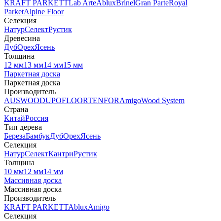
KRAFT PARKETT
Lab Arte
Ablux
Brinel
Gran Parte
Royal
Parket
Alpine Floor
Селекция
Натур
Селект
Рустик
Древесина
Дуб
Орех
Ясень
Толщина
12 мм
13 мм
14 мм
15 мм
Паркетная доска
Паркетная доска
Производитель
AUSWOOD
UPOFLOOR
TENFOR
Amigo
Wood System
Страна
Китай
Россия
Тип дерева
Береза
Бамбук
Дуб
Орех
Ясень
Селекция
Натур
Селект
Кантри
Рустик
Толщина
10 мм
12 мм
14 мм
Массивная доска
Массивная доска
Производитель
KRAFT PARKETT
Ablux
Amigo
Селекция