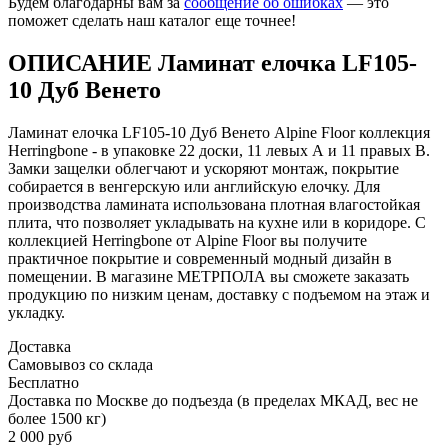
Будем благодарны вам за
сообщение об ошибках
— это
поможет сделать наш каталог еще точнее!
ОПИСАНИЕ Ламинат елочка LF105-
10 Дуб Венето
Ламинат елочка LF105-10 Дуб Венето Alpine Floor коллекция
Herringbone - в упаковке 22 доски, 11 левых А и 11 правых В.
Замки защелки облегчают и ускоряют монтаж, покрытие
собирается в венгерскую или английскую елочку. Для
производства ламината использована плотная влагостойкая
плита, что позволяет укладывать на кухне или в коридоре. С
коллекцией Herringbone от Alpine Floor вы получите
практичное покрытие и современный модный дизайн в
помещении. В магазине МЕТРПОЛА вы сможете заказать
продукцию по низким ценам, доставку с подъемом на этаж и
укладку.
Доставка
Самовывоз со склада
Бесплатно
Доставка по Москве до подъезда (в пределах МКАД, вес не
более 1500 кг)
2 000 руб