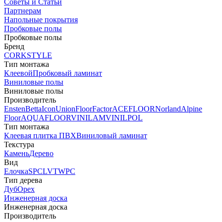
Советы и Статьи
Партнерам
Напольные покрытия
Пробковые полы
Пробковые полы
Бренд
CORKSTYLE
Тип монтажа
Клеевой
Пробковый ламинат
Виниловые полы
Виниловые полы
Производитель
Ensten
Betta
Icon
Union
FloorFactor
ACEFLOOR
Norland
Alpine
Floor
AQUAFLOOR
VINILAM
VINILPOL
Тип монтажа
Клеевая плитка ПВХ
Виниловый ламинат
Текстура
Камень
Дерево
Вид
Елочка
SPC
LVT
WPC
Тип дерева
Дуб
Орех
Инженерная доска
Инженерная доска
Производитель