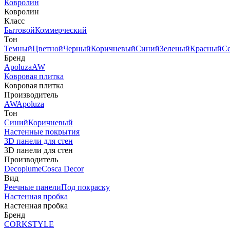
Ковролин
Ковролин
Класс
Бытовой
Коммерческий
Тон
Темный
Цветной
Черный
Коричневый
Синий
Зеленый
Красный
С
Бренд
Apoluza
AW
Ковровая плитка
Ковровая плитка
Производитель
AW
Apoluza
Тон
Синий
Коричневый
Настенные покрытия
3D панели для стен
3D панели для стен
Производитель
Decoplume
Cosca Decor
Вид
Реечные панели
Под покраску
Настенная пробка
Настенная пробка
Бренд
CORKSTYLE