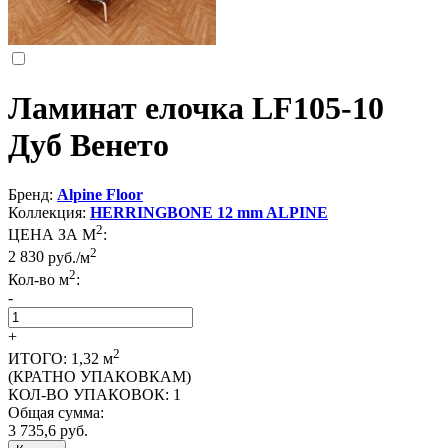
Ламинат елочка LF105-10
Дуб Венето
Бренд:
Alpine Floor
Коллекция:
HERRINGBONE 12 mm ALPINE
2
ЦЕНА ЗА М
:
2
2 830
руб./м
2
Кол-во м
:
-
+
2
ИТОГО:
1,32
м
(КРАТНО УПАКОВКАМ)
КОЛ-ВО УПАКОВОК:
1
Общая сумма:
3 735,6
руб.