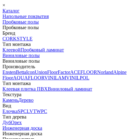
×
Каталог
Напольные покрытия
Пробковые полы
Пробковые полы
Бренд
CORKSTYLE
Тип монтажа
Клеевой
Пробковый ламинат
Виниловые полы
Виниловые полы
Производитель
Ensten
Betta
Icon
Union
FloorFactor
ACEFLOOR
Norland
Alpine
Floor
AQUAFLOOR
VINILAM
VINILPOL
Тип монтажа
Клеевая плитка ПВХ
Виниловый ламинат
Текстура
Камень
Дерево
Вид
Елочка
SPC
LVT
WPC
Тип дерева
Дуб
Орех
Инженерная доска
Инженерная доска