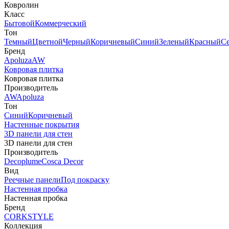
Ковролин
Класс
Бытовой
Коммерческий
Тон
Темный
Цветной
Черный
Коричневый
Синий
Зеленый
Красный
С
Бренд
Apoluza
AW
Ковровая плитка
Ковровая плитка
Производитель
AW
Apoluza
Тон
Синий
Коричневый
Настенные покрытия
3D панели для стен
3D панели для стен
Производитель
Decoplume
Cosca Decor
Вид
Реечные панели
Под покраску
Настенная пробка
Настенная пробка
Бренд
CORKSTYLE
Коллекция