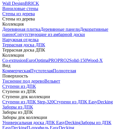
Wall Design
BRICK
Виниловые стены
Стены из дерева
Стены из дерева
Коллекция
Деревянная плитка
Деревянные панели
Декоративные
панно
Сопутствующие из амбарной доски
Наружная отделка
Террасная доска ДПК
Террасная доска ДПК
Коллекции
Co-extrusion
Euro
Optima
PRO
PRO2
Solid-150
Wood-X
Вид
Коммерческая
Пустотелая
Полнотелая
Поверхность
Тиснение под дерево
Вельвет
Ступени из ДПК
Ступени из ДПК
Ступени дпк коллекции
Ступени из ДПК Step-320
Ступени из ДПК EasyDecking
Заборы из ДПК
Заборы из ДПК
Заборы дпк коллекции
Универсальная доска ДПК EasyDecking
Заборы из ДПК
EasyDecking
П-профиль EasyDecking