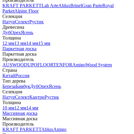
Производитель
KRAFT PARKETT
Lab Arte
Ablux
Brinel
Gran Parte
Royal
Parket
Alpine Floor
Селекция
Натур
Селект
Рустик
Древесина
Дуб
Орех
Ясень
Толщина
12 мм
13 мм
14 мм
15 мм
Паркетная доска
Паркетная доска
Производитель
AUSWOOD
UPOFLOOR
TENFOR
Amigo
Wood System
Страна
Китай
Россия
Тип дерева
Береза
Бамбук
Дуб
Орех
Ясень
Селекция
Натур
Селект
Кантри
Рустик
Толщина
10 мм
12 мм
14 мм
Массивная доска
Массивная доска
Производитель
KRAFT PARKETT
Ablux
Amigo