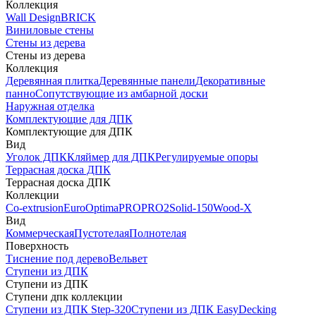
Коллекция
Wall Design
BRICK
Виниловые стены
Стены из дерева
Стены из дерева
Коллекция
Деревянная плитка
Деревянные панели
Декоративные
панно
Сопутствующие из амбарной доски
Наружная отделка
Комплектующие для ДПК
Комплектующие для ДПК
Вид
Уголок ДПК
Кляймер для ДПК
Регулируемые опоры
Террасная доска ДПК
Террасная доска ДПК
Коллекции
Co-extrusion
Euro
Optima
PRO
PRO2
Solid-150
Wood-X
Вид
Коммерческая
Пустотелая
Полнотелая
Поверхность
Тиснение под дерево
Вельвет
Ступени из ДПК
Ступени из ДПК
Ступени дпк коллекции
Ступени из ДПК Step-320
Ступени из ДПК EasyDecking