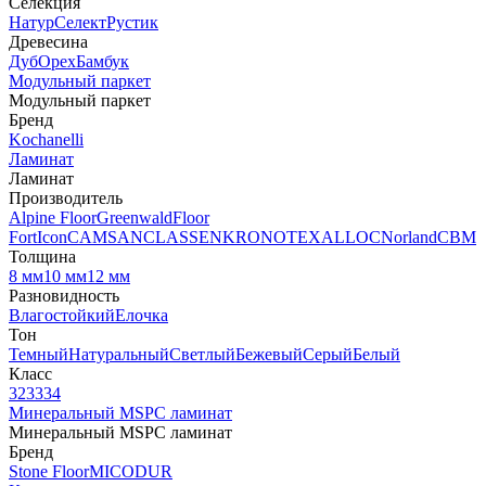
Селекция
Натур
Селект
Рустик
Древесина
Дуб
Орех
Бамбук
Модульный паркет
Модульный паркет
Бренд
Kochanelli
Ламинат
Ламинат
Производитель
Alpine Floor
Greenwald
Floor
Fort
Icon
CAMSAN
CLASSEN
KRONOTEX
ALLOC
Norland
CBM
Толщина
8 мм
10 мм
12 мм
Разновидность
Влагостойкий
Елочка
Тон
Темный
Натуральный
Светлый
Бежевый
Серый
Белый
Класс
32
33
34
Минеральный MSPC ламинат
Минеральный MSPC ламинат
Бренд
Stone Floor
MICODUR