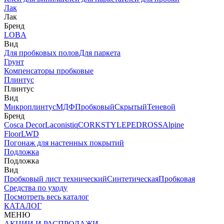
Лак
Лак
Бренд
LOBA
Вид
Для пробковых полов
Для паркета
Грунт
Компенсаторы пробковые
Плинтус
Плинтус
Вид
Микроплинтус
МДФ
Пробковый
Скрытый
Теневой
Бренд
Cosca Decor
Laconistiq
CORKSTYLE
PEDROSS
Alpine
Floor
LWD
Погонаж для настенных покрытий
Подложка
Подложка
Вид
Пробковый лист технический
Синтетическая
Пробковая
Средства по уходу
Посмотреть весь каталог
КАТАЛОГ
МЕНЮ
АКЦИИ И РАСПРОДАЖИ