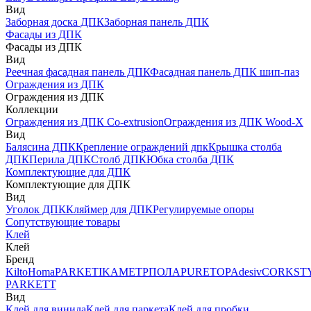
Вид
Заборная доска ДПК
Заборная панель ДПК
Фасады из ДПК
Фасады из ДПК
Вид
Реечная фасадная панель ДПК
Фасадная панель ДПК шип-паз
Ограждения из ДПК
Ограждения из ДПК
Коллекции
Ограждения из ДПК Co-extrusion
Ограждения из ДПК Wood-X
Вид
Балясина ДПК
Крепление ограждений дпк
Крышка столба
ДПК
Перила ДПК
Столб ДПК
Юбка столба ДПК
Комплектующие для ДПК
Комплектующие для ДПК
Вид
Уголок ДПК
Кляймер для ДПК
Регулируемые опоры
Сопутствующие товары
Клей
Клей
Бренд
Kilto
Homa
PARKETIKA
МЕТРПОЛА
PURETOP
Adesiv
CORKST
PARKETT
Вид
Клей для винила
Клей для паркета
Клей для пробки