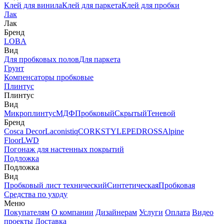
Клей для винила
Клей для паркета
Клей для пробки
Лак
Лак
Бренд
LOBA
Вид
Для пробковых полов
Для паркета
Грунт
Компенсаторы пробковые
Плинтус
Плинтус
Вид
Микроплинтус
МДФ
Пробковый
Скрытый
Теневой
Бренд
Cosca Decor
Laconistiq
CORKSTYLE
PEDROSS
Alpine
Floor
LWD
Погонаж для настенных покрытий
Подложка
Подложка
Вид
Пробковый лист технический
Синтетическая
Пробковая
Средства по уходу
Меню
Покупателям
О компании
Дизайнерам
Услуги
Оплата
Видео
проекты
Доставка