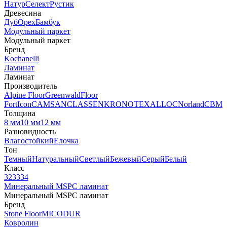
Натур
Селект
Рустик
Древесина
Дуб
Орех
Бамбук
Модульный паркет
Модульный паркет
Бренд
Kochanelli
Ламинат
Ламинат
Производитель
Alpine Floor
Greenwald
Floor
Fort
Icon
CAMSAN
CLASSEN
KRONOTEX
ALLOC
Norland
CBM
Толщина
8 мм
10 мм
12 мм
Разновидность
Влагостойкий
Елочка
Тон
Темный
Натуральный
Светлый
Бежевый
Серый
Белый
Класс
32
33
34
Минеральный MSPC ламинат
Минеральный MSPC ламинат
Бренд
Stone Floor
MICODUR
Ковролин