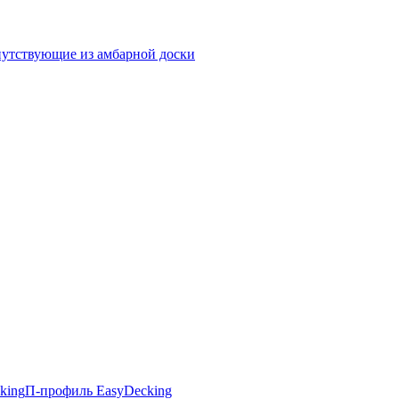
утствующие из амбарной доски
king
П-профиль EasyDecking