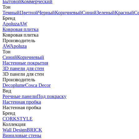
Бытовой
Коммерческий
Тон
Темный
Цветной
Черный
Коричневый
Синий
Зеленый
Красный
С
Бренд
Apoluza
AW
Ковровая плитка
Ковровая плитка
Производитель
AW
Apoluza
Тон
Синий
Коричневый
Настенные покрытия
3D панели для стен
3D панели для стен
Производитель
Decoplume
Cosca Decor
Вид
Реечные панели
Под покраску
Настенная пробка
Настенная пробка
Бренд
CORKSTYLE
Коллекция
Wall Design
BRICK
Виниловые стены