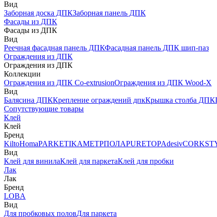
Вид
Заборная доска ДПК
Заборная панель ДПК
Фасады из ДПК
Фасады из ДПК
Вид
Реечная фасадная панель ДПК
Фасадная панель ДПК шип-паз
Ограждения из ДПК
Ограждения из ДПК
Коллекции
Ограждения из ДПК Co-extrusion
Ограждения из ДПК Wood-X
Вид
Балясина ДПК
Крепление ограждений дпк
Крышка столба ДПК
Сопутствующие товары
Клей
Клей
Бренд
Kilto
Homa
PARKETIKA
МЕТРПОЛА
PURETOP
Adesiv
CORKST
Вид
Клей для винила
Клей для паркета
Клей для пробки
Лак
Лак
Бренд
LOBA
Вид
Для пробковых полов
Для паркета