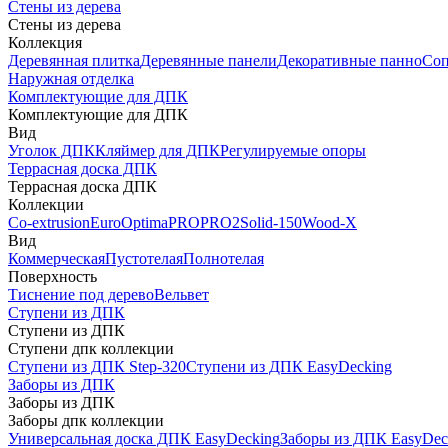
Стены из дерева
Стены из дерева
Коллекция
Деревянная плитка
Деревянные панели
Декоративные панно
Соп
Наружная отделка
Комплектующие для ДПК
Комплектующие для ДПК
Вид
Уголок ДПК
Кляймер для ДПК
Регулируемые опоры
Террасная доска ДПК
Террасная доска ДПК
Коллекции
Co-extrusion
Euro
Optima
PRO
PRO2
Solid-150
Wood-X
Вид
Коммерческая
Пустотелая
Полнотелая
Поверхность
Тиснение под дерево
Вельвет
Ступени из ДПК
Ступени из ДПК
Ступени дпк коллекции
Ступени из ДПК Step-320
Ступени из ДПК EasyDecking
Заборы из ДПК
Заборы из ДПК
Заборы дпк коллекции
Универсальная доска ДПК EasyDecking
Заборы из ДПК EasyDec