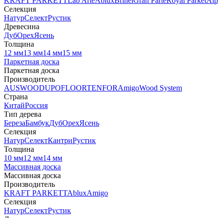
KRAFT PARKETT
Lab Arte
Ablux
Brinel
Gran Parte
Royal Parket
Alp
Селекция
Натур
Селект
Рустик
Древесина
Дуб
Орех
Ясень
Толщина
12 мм
13 мм
14 мм
15 мм
Паркетная доска
Паркетная доска
Производитель
AUSWOOD
UPOFLOOR
TENFOR
Amigo
Wood System
Страна
Китай
Россия
Тип дерева
Береза
Бамбук
Дуб
Орех
Ясень
Селекция
Натур
Селект
Кантри
Рустик
Толщина
10 мм
12 мм
14 мм
Массивная доска
Массивная доска
Производитель
KRAFT PARKETT
Ablux
Amigo
Селекция
Натур
Селект
Рустик