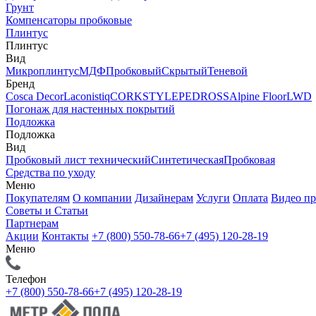
Грунт
Компенсаторы пробковые
Плинтус
Плинтус
Вид
Микроплинтус
МДФ
Пробковый
Скрытый
Теневой
Бренд
Cosca Decor
Laconistiq
CORKSTYLE
PEDROSS
Alpine Floor
LWD
Погонаж для настенных покрытий
Подложка
Подложка
Вид
Пробковый лист технический
Синтетическая
Пробковая
Средства по уходу
Меню
Покупателям
О компании
Дизайнерам
Услуги
Оплата
Видео п
Советы и Статьи
Партнерам
Акции
Контакты
+7 (800) 550-78-66
+7 (495) 120-28-19
Меню
Телефон
+7 (800) 550-78-66
+7 (495) 120-28-19