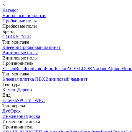
×
Каталог
Напольные покрытия
Пробковые полы
Пробковые полы
Бренд
CORKSTYLE
Тип монтажа
Клеевой
Пробковый ламинат
Виниловые полы
Виниловые полы
Производитель
Ensten
Betta
Icon
Union
FloorFactor
ACEFLOOR
Norland
Alpine Floor
Тип монтажа
Клеевая плитка ПВХ
Виниловый ламинат
Текстура
Камень
Дерево
Вид
Елочка
SPC
LVT
WPC
Тип дерева
Дуб
Орех
Инженерная доска
Инженерная доска
Производитель