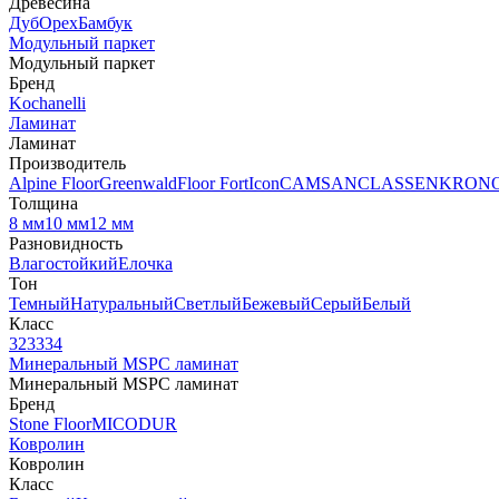
Древесина
Дуб
Орех
Бамбук
Модульный паркет
Модульный паркет
Бренд
Kochanelli
Ламинат
Ламинат
Производитель
Alpine Floor
Greenwald
Floor Fort
Icon
CAMSAN
CLASSEN
KRON
Толщина
8 мм
10 мм
12 мм
Разновидность
Влагостойкий
Елочка
Тон
Темный
Натуральный
Светлый
Бежевый
Серый
Белый
Класс
32
33
34
Минеральный MSPC ламинат
Минеральный MSPC ламинат
Бренд
Stone Floor
MICODUR
Ковролин
Ковролин
Класс