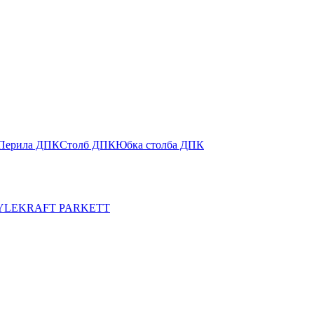
Перила ДПК
Столб ДПК
Юбка столба ДПК
YLE
KRAFT PARKETT