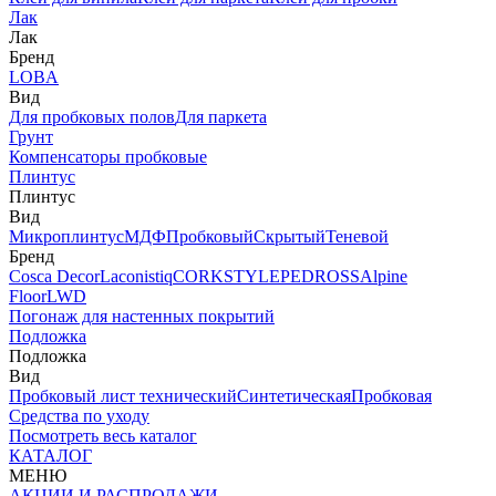
Лак
Лак
Бренд
LOBA
Вид
Для пробковых полов
Для паркета
Грунт
Компенсаторы пробковые
Плинтус
Плинтус
Вид
Микроплинтус
МДФ
Пробковый
Скрытый
Теневой
Бренд
Cosca Decor
Laconistiq
CORKSTYLE
PEDROSS
Alpine
Floor
LWD
Погонаж для настенных покрытий
Подложка
Подложка
Вид
Пробковый лист технический
Синтетическая
Пробковая
Средства по уходу
Посмотреть весь каталог
КАТАЛОГ
МЕНЮ
АКЦИИ И РАСПРОДАЖИ