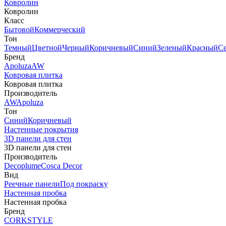
Ковролин
Ковролин
Класс
Бытовой
Коммерческий
Тон
Темный
Цветной
Черный
Коричневый
Синий
Зеленый
Красный
С
Бренд
Apoluza
AW
Ковровая плитка
Ковровая плитка
Производитель
AW
Apoluza
Тон
Синий
Коричневый
Настенные покрытия
3D панели для стен
3D панели для стен
Производитель
Decoplume
Cosca Decor
Вид
Реечные панели
Под покраску
Настенная пробка
Настенная пробка
Бренд
CORKSTYLE