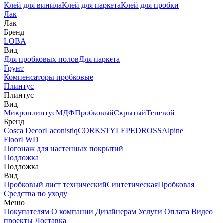
Клей для винила
Клей для паркета
Клей для пробки
Лак
Лак
Бренд
LOBA
Вид
Для пробковых полов
Для паркета
Грунт
Компенсаторы пробковые
Плинтус
Плинтус
Вид
Микроплинтус
МДФ
Пробковый
Скрытый
Теневой
Бренд
Cosca Decor
Laconistiq
CORKSTYLE
PEDROSS
Alpine
Floor
LWD
Погонаж для настенных покрытий
Подложка
Подложка
Вид
Пробковый лист технический
Синтетическая
Пробковая
Средства по уходу
Меню
Покупателям
О компании
Дизайнерам
Услуги
Оплата
Видео
проекты
Доставка