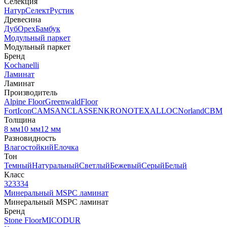
Селекция
Натур
Селект
Рустик
Древесина
Дуб
Орех
Бамбук
Модульный паркет
Модульный паркет
Бренд
Kochanelli
Ламинат
Ламинат
Производитель
Alpine Floor
Greenwald
Floor
Fort
Icon
CAMSAN
CLASSEN
KRONOTEX
ALLOC
Norland
CBM
Толщина
8 мм
10 мм
12 мм
Разновидность
Влагостойкий
Елочка
Тон
Темный
Натуральный
Светлый
Бежевый
Серый
Белый
Класс
32
33
34
Минеральный MSPC ламинат
Минеральный MSPC ламинат
Бренд
Stone Floor
MICODUR