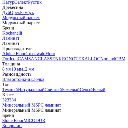
Натур
Селект
Рустик
Древесина
Дуб
Орех
Бамбук
Модульный паркет
Модульный паркет
Бренд
Kochanelli
Ламинат
Ламинат
Производитель
Alpine Floor
Greenwald
Floor
Fort
Icon
CAMSAN
CLASSEN
KRONOTEX
ALLOC
Norland
CBM
Толщина
8 мм
10 мм
12 мм
Разновидность
Влагостойкий
Елочка
Тон
Темный
Натуральный
Светлый
Бежевый
Серый
Белый
Класс
32
33
34
Минеральный MSPC ламинат
Минеральный MSPC ламинат
Бренд
Stone Floor
MICODUR
Ковролин