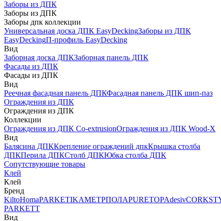
Заборы из ДПК
Заборы из ДПК
Заборы дпк коллекции
Универсальная доска ДПК EasyDecking
Заборы из ДПК
EasyDecking
П-профиль EasyDecking
Вид
Заборная доска ДПК
Заборная панель ДПК
Фасады из ДПК
Фасады из ДПК
Вид
Реечная фасадная панель ДПК
Фасадная панель ДПК шип-паз
Ограждения из ДПК
Ограждения из ДПК
Коллекции
Ограждения из ДПК Co-extrusion
Ограждения из ДПК Wood-X
Вид
Балясина ДПК
Крепление ограждений дпк
Крышка столба
ДПК
Перила ДПК
Столб ДПК
Юбка столба ДПК
Сопутствующие товары
Клей
Клей
Бренд
Kilto
Homa
PARKETIKA
МЕТРПОЛА
PURETOP
Adesiv
CORKST
PARKETT
Вид