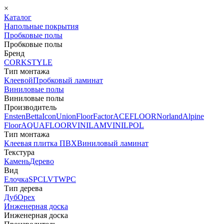
×
Каталог
Напольные покрытия
Пробковые полы
Пробковые полы
Бренд
CORKSTYLE
Тип монтажа
Клеевой
Пробковый ламинат
Виниловые полы
Виниловые полы
Производитель
Ensten
Betta
Icon
Union
FloorFactor
ACEFLOOR
Norland
Alpine
Floor
AQUAFLOOR
VINILAM
VINILPOL
Тип монтажа
Клеевая плитка ПВХ
Виниловый ламинат
Текстура
Камень
Дерево
Вид
Елочка
SPC
LVT
WPC
Тип дерева
Дуб
Орех
Инженерная доска
Инженерная доска