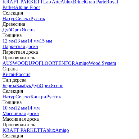
KRAFT PARKETT
Lab Arte
Ablux
Brinel
Gran Parte
Royal
Parket
Alpine Floor
Селекция
Натур
Селект
Рустик
Древесина
Дуб
Орех
Ясень
Толщина
12 мм
13 мм
14 мм
15 мм
Паркетная доска
Паркетная доска
Производитель
AUSWOOD
UPOFLOOR
TENFOR
Amigo
Wood System
Страна
Китай
Россия
Тип дерева
Береза
Бамбук
Дуб
Орех
Ясень
Селекция
Натур
Селект
Кантри
Рустик
Толщина
10 мм
12 мм
14 мм
Массивная доска
Массивная доска
Производитель
KRAFT PARKETT
Ablux
Amigo
Селекция