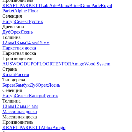
Производитель
KRAFT PARKETT
Lab Arte
Ablux
Brinel
Gran Parte
Royal
Parket
Alpine Floor
Селекция
Натур
Селект
Рустик
Древесина
Дуб
Орех
Ясень
Толщина
12 мм
13 мм
14 мм
15 мм
Паркетная доска
Паркетная доска
Производитель
AUSWOOD
UPOFLOOR
TENFOR
Amigo
Wood System
Страна
Китай
Россия
Тип дерева
Береза
Бамбук
Дуб
Орех
Ясень
Селекция
Натур
Селект
Кантри
Рустик
Толщина
10 мм
12 мм
14 мм
Массивная доска
Массивная доска
Производитель
KRAFT PARKETT
Ablux
Amigo