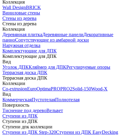
Коллекция
Wall Design
BRICK
Виниловые стены
Стены из дерева
Стены из дерева
Коллекция
Деревянная плитка
Деревянные панели
Декоративные
панно
Сопутствующие из амбарной доски
Наружная отделка
Комплектующие для ДПК
Комплектующие для ДПК
Вид
Уголок ДПК
Кляймер для ДПК
Регулируемые опоры
Террасная доска ДПК
Террасная доска ДПК
Коллекции
Co-extrusion
Euro
Optima
PRO
PRO2
Solid-150
Wood-X
Вид
Коммерческая
Пустотелая
Полнотелая
Поверхность
Тиснение под дерево
Вельвет
Ступени из ДПК
Ступени из ДПК
Ступени дпк коллекции
Ступени из ДПК Step-320
Ступени из ДПК EasyDecking