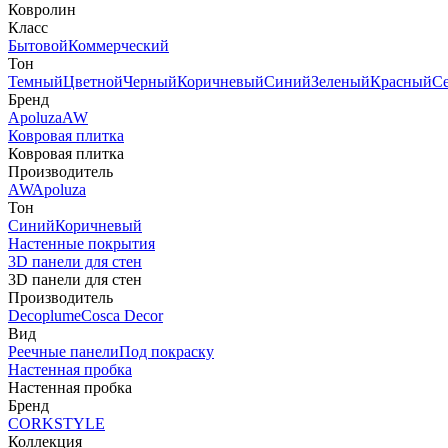
Ковролин
Класс
Бытовой
Коммерческий
Тон
Темный
Цветной
Черный
Коричневый
Синий
Зеленый
Красный
С
Бренд
Apoluza
AW
Ковровая плитка
Ковровая плитка
Производитель
AW
Apoluza
Тон
Синий
Коричневый
Настенные покрытия
3D панели для стен
3D панели для стен
Производитель
Decoplume
Cosca Decor
Вид
Реечные панели
Под покраску
Настенная пробка
Настенная пробка
Бренд
CORKSTYLE
Коллекция