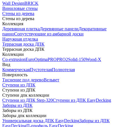
Wall Design
BRICK
Виниловые стены
Стены из дерева
Стены из дерева
Коллекция
Деревянная плитка
Деревянные панели
Декоративные
панно
Сопутствующие из амбарной доски
Наружная отделка
Террасная доска ДПК
Террасная доска ДПК
Коллекции
Co-extrusion
Euro
Optima
PRO
PRO2
Solid-150
Wood-X
Вид
Коммерческая
Пустотелая
Полнотелая
Поверхность
Тиснение под дерево
Вельвет
Ступени из ДПК
Ступени из ДПК
Ступени дпк коллекции
Ступени из ДПК Step-320
Ступени из ДПК EasyDecking
Заборы из ДПК
Заборы из ДПК
Заборы дпк коллекции
Универсальная доска ДПК EasyDecking
Заборы из ДПК
EasyDecking
П-профиль EasyDecking