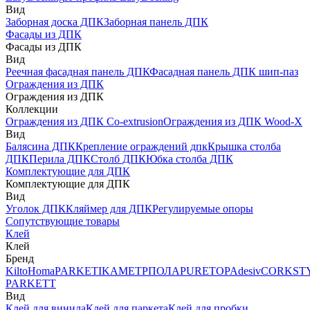
Вид
Заборная доска ДПК
Заборная панель ДПК
Фасады из ДПК
Фасады из ДПК
Вид
Реечная фасадная панель ДПК
Фасадная панель ДПК шип-паз
Ограждения из ДПК
Ограждения из ДПК
Коллекции
Ограждения из ДПК Co-extrusion
Ограждения из ДПК Wood-X
Вид
Балясина ДПК
Крепление ограждений дпк
Крышка столба
ДПК
Перила ДПК
Столб ДПК
Юбка столба ДПК
Комплектующие для ДПК
Комплектующие для ДПК
Вид
Уголок ДПК
Кляймер для ДПК
Регулируемые опоры
Сопутствующие товары
Клей
Клей
Бренд
Kilto
Homa
PARKETIKA
МЕТРПОЛА
PURETOP
Adesiv
CORKST
PARKETT
Вид
Клей для винила
Клей для паркета
Клей для пробки