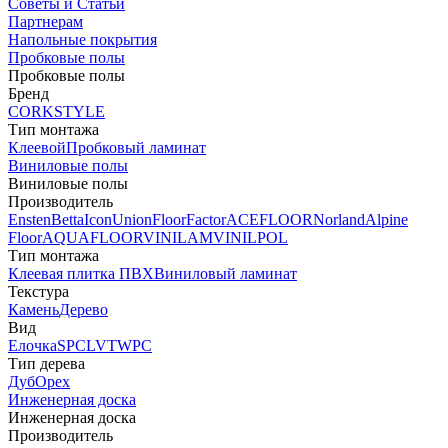
Советы и Статьи
Партнерам
Напольные покрытия
Пробковые полы
Пробковые полы
Бренд
CORKSTYLE
Тип монтажа
Клеевой
Пробковый ламинат
Виниловые полы
Виниловые полы
Производитель
Ensten
Betta
Icon
Union
FloorFactor
ACEFLOOR
Norland
Alpine
Floor
AQUAFLOOR
VINILAM
VINILPOL
Тип монтажа
Клеевая плитка ПВХ
Виниловый ламинат
Текстура
Камень
Дерево
Вид
Елочка
SPC
LVT
WPC
Тип дерева
Дуб
Орех
Инженерная доска
Инженерная доска
Производитель