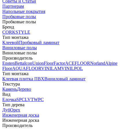
Советы и Статьи
Партнерам
Напольные покрытия
Пробковые полы
Пробковые полы
Бренд
CORKSTYLE
Тип монтажа
Клеевой
Пробковый ламинат
Виниловые полы
Виниловые полы
Производитель
Ensten
Betta
Icon
Union
FloorFactor
ACEFLOOR
Norland
Alpine
Floor
AQUAFLOOR
VINILAM
VINILPOL
Тип монтажа
Клеевая плитка ПВХ
Виниловый ламинат
Текстура
Камень
Дерево
Вид
Елочка
SPC
LVT
WPC
Тип дерева
Дуб
Орех
Инженерная доска
Инженерная доска
Производитель