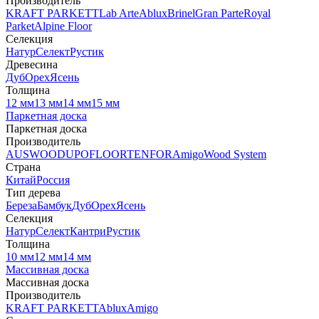
Производитель
KRAFT PARKETT
Lab Arte
Ablux
Brinel
Gran Parte
Royal
Parket
Alpine Floor
Селекция
Натур
Селект
Рустик
Древесина
Дуб
Орех
Ясень
Толщина
12 мм
13 мм
14 мм
15 мм
Паркетная доска
Паркетная доска
Производитель
AUSWOOD
UPOFLOOR
TENFOR
Amigo
Wood System
Страна
Китай
Россия
Тип дерева
Береза
Бамбук
Дуб
Орех
Ясень
Селекция
Натур
Селект
Кантри
Рустик
Толщина
10 мм
12 мм
14 мм
Массивная доска
Массивная доска
Производитель
KRAFT PARKETT
Ablux
Amigo