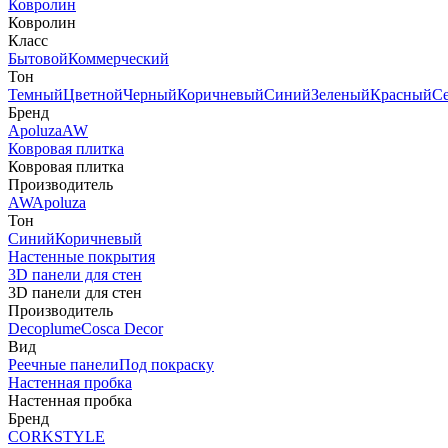
Ковролин
Ковролин
Класс
Бытовой
Коммерческий
Тон
Темный
Цветной
Черный
Коричневый
Синий
Зеленый
Красный
С
Бренд
Apoluza
AW
Ковровая плитка
Ковровая плитка
Производитель
AW
Apoluza
Тон
Синий
Коричневый
Настенные покрытия
3D панели для стен
3D панели для стен
Производитель
Decoplume
Cosca Decor
Вид
Реечные панели
Под покраску
Настенная пробка
Настенная пробка
Бренд
CORKSTYLE