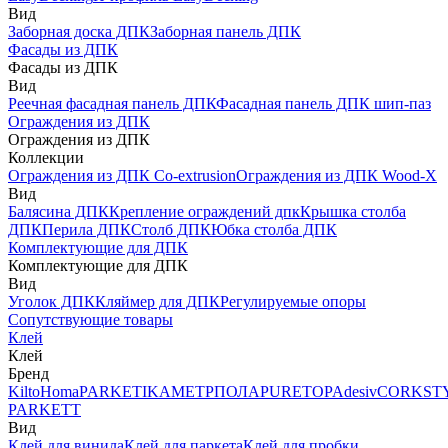
Вид
Заборная доска ДПК
Заборная панель ДПК
Фасады из ДПК
Фасады из ДПК
Вид
Реечная фасадная панель ДПК
Фасадная панель ДПК шип-паз
Ограждения из ДПК
Ограждения из ДПК
Коллекции
Ограждения из ДПК Co-extrusion
Ограждения из ДПК Wood-X
Вид
Балясина ДПК
Крепление ограждений дпк
Крышка столба
ДПК
Перила ДПК
Столб ДПК
Юбка столба ДПК
Комплектующие для ДПК
Комплектующие для ДПК
Вид
Уголок ДПК
Кляймер для ДПК
Регулируемые опоры
Сопутствующие товары
Клей
Клей
Бренд
Kilto
Homa
PARKETIKA
МЕТРПОЛА
PURETOP
Adesiv
CORKST
PARKETT
Вид
Клей для винила
Клей для паркета
Клей для пробки