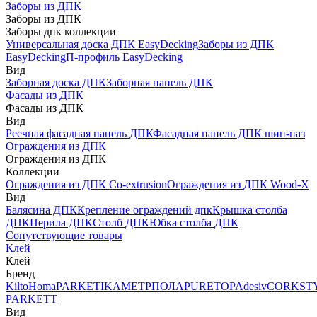
Заборы из ДПК
Заборы из ДПК
Заборы дпк коллекции
Универсальная доска ДПК EasyDecking
Заборы из ДПК
EasyDecking
П-профиль EasyDecking
Вид
Заборная доска ДПК
Заборная панель ДПК
Фасады из ДПК
Фасады из ДПК
Вид
Реечная фасадная панель ДПК
Фасадная панель ДПК шип-паз
Ограждения из ДПК
Ограждения из ДПК
Коллекции
Ограждения из ДПК Co-extrusion
Ограждения из ДПК Wood-X
Вид
Балясина ДПК
Крепление ограждений дпк
Крышка столба
ДПК
Перила ДПК
Столб ДПК
Юбка столба ДПК
Сопутствующие товары
Клей
Клей
Бренд
Kilto
Homa
PARKETIKA
МЕТРПОЛА
PURETOP
Adesiv
CORKST
PARKETT
Вид