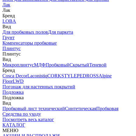
Лак
Лак
Бренд
LOBA
Вид
Для пробковых полов
Для паркета
Грунт
Компенсаторы пробковые
Плинтус
Плинтус
Вид
Микроплинтус
МДФ
Пробковый
Скрытый
Теневой
Бренд
Cosca Decor
Laconistiq
CORKSTYLE
PEDROSS
Alpine
Floor
LWD
Погонаж для настенных покрытий
Подложка
Подложка
Вид
Пробковый лист технический
Синтетическая
Пробковая
Средства по уходу
Посмотреть весь каталог
КАТАЛОГ
МЕНЮ
АКЦИИ И РАСПРОДАЖИ