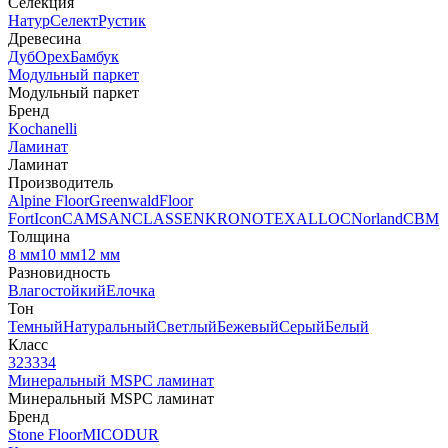
Селекция
Натур
Селект
Рустик
Древесина
Дуб
Орех
Бамбук
Модульный паркет
Модульный паркет
Бренд
Kochanelli
Ламинат
Ламинат
Производитель
Alpine Floor
Greenwald
Floor
Fort
Icon
CAMSAN
CLASSEN
KRONOTEX
ALLOC
Norland
CBM
Толщина
8 мм
10 мм
12 мм
Разновидность
Влагостойкий
Елочка
Тон
Темный
Натуральный
Светлый
Бежевый
Серый
Белый
Класс
32
33
34
Минеральный MSPC ламинат
Минеральный MSPC ламинат
Бренд
Stone Floor
MICODUR