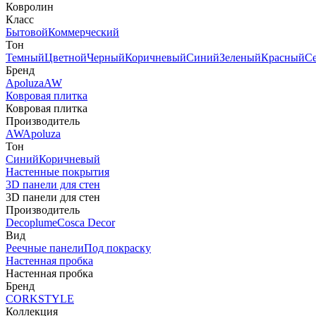
Ковролин
Класс
Бытовой
Коммерческий
Тон
Темный
Цветной
Черный
Коричневый
Синий
Зеленый
Красный
С
Бренд
Apoluza
AW
Ковровая плитка
Ковровая плитка
Производитель
AW
Apoluza
Тон
Синий
Коричневый
Настенные покрытия
3D панели для стен
3D панели для стен
Производитель
Decoplume
Cosca Decor
Вид
Реечные панели
Под покраску
Настенная пробка
Настенная пробка
Бренд
CORKSTYLE
Коллекция