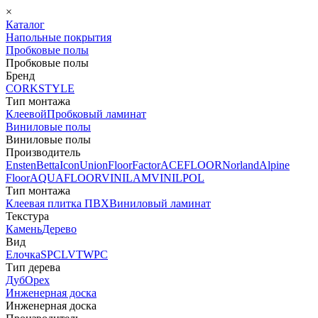
×
Каталог
Напольные покрытия
Пробковые полы
Пробковые полы
Бренд
CORKSTYLE
Тип монтажа
Клеевой
Пробковый ламинат
Виниловые полы
Виниловые полы
Производитель
Ensten
Betta
Icon
Union
FloorFactor
ACEFLOOR
Norland
Alpine
Floor
AQUAFLOOR
VINILAM
VINILPOL
Тип монтажа
Клеевая плитка ПВХ
Виниловый ламинат
Текстура
Камень
Дерево
Вид
Елочка
SPC
LVT
WPC
Тип дерева
Дуб
Орех
Инженерная доска
Инженерная доска