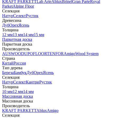
KRAFT PARKETT
Lab Arte
Ablux
Brinel
Gran Parte
Royal
Parket
Alpine Floor
Селекция
Натур
Селект
Рустик
Древесина
Дуб
Орех
Ясень
Толщина
12 мм
13 мм
14 мм
15 мм
Паркетная доска
Паркетная доска
Производитель
AUSWOOD
UPOFLOOR
TENFOR
Amigo
Wood System
Страна
Китай
Россия
Тип дерева
Береза
Бамбук
Дуб
Орех
Ясень
Селекция
Натур
Селект
Кантри
Рустик
Толщина
10 мм
12 мм
14 мм
Массивная доска
Массивная доска
Производитель
KRAFT PARKETT
Ablux
Amigo
Селекция