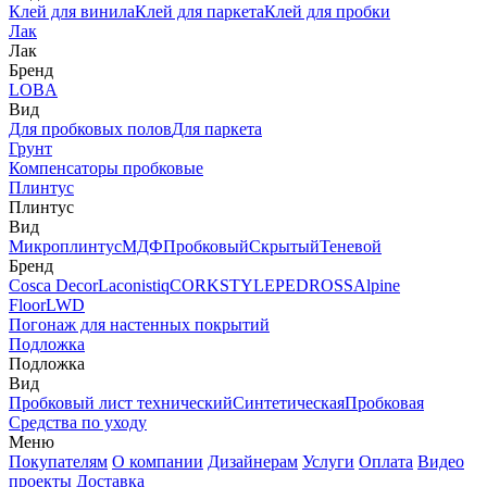
Клей для винила
Клей для паркета
Клей для пробки
Лак
Лак
Бренд
LOBA
Вид
Для пробковых полов
Для паркета
Грунт
Компенсаторы пробковые
Плинтус
Плинтус
Вид
Микроплинтус
МДФ
Пробковый
Скрытый
Теневой
Бренд
Cosca Decor
Laconistiq
CORKSTYLE
PEDROSS
Alpine
Floor
LWD
Погонаж для настенных покрытий
Подложка
Подложка
Вид
Пробковый лист технический
Синтетическая
Пробковая
Средства по уходу
Меню
Покупателям
О компании
Дизайнерам
Услуги
Оплата
Видео
проекты
Доставка