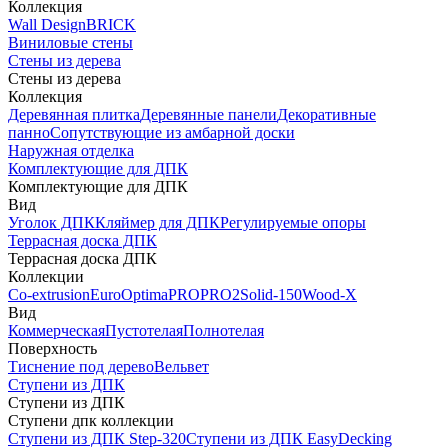
Коллекция
Wall Design
BRICK
Виниловые стены
Стены из дерева
Стены из дерева
Коллекция
Деревянная плитка
Деревянные панели
Декоративные
панно
Сопутствующие из амбарной доски
Наружная отделка
Комплектующие для ДПК
Комплектующие для ДПК
Вид
Уголок ДПК
Кляймер для ДПК
Регулируемые опоры
Террасная доска ДПК
Террасная доска ДПК
Коллекции
Co-extrusion
Euro
Optima
PRO
PRO2
Solid-150
Wood-X
Вид
Коммерческая
Пустотелая
Полнотелая
Поверхность
Тиснение под дерево
Вельвет
Ступени из ДПК
Ступени из ДПК
Ступени дпк коллекции
Ступени из ДПК Step-320
Ступени из ДПК EasyDecking