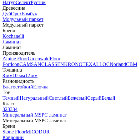
Натур
Селект
Рустик
Древесина
Дуб
Орех
Бамбук
Модульный паркет
Модульный паркет
Бренд
Kochanelli
Ламинат
Ламинат
Производитель
Alpine Floor
Greenwald
Floor
Fort
Icon
CAMSAN
CLASSEN
KRONOTEX
ALLOC
Norland
CBM
Толщина
8 мм
10 мм
12 мм
Разновидность
Влагостойкий
Елочка
Тон
Темный
Натуральный
Светлый
Бежевый
Серый
Белый
Класс
32
33
34
Минеральный MSPC ламинат
Минеральный MSPC ламинат
Бренд
Stone Floor
MICODUR
Ковролин