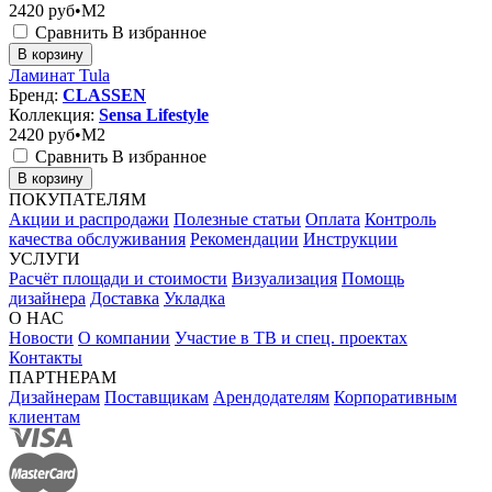
2420
руб•M2
Сравнить
В избранное
В корзину
Ламинат Tula
Бренд:
CLASSEN
Коллекция:
Sensa Lifestyle
2420
руб•M2
Сравнить
В избранное
В корзину
ПОКУПАТЕЛЯМ
Акции и распродажи
Полезные статьи
Оплата
Контроль
качества обслуживания
Рекомендации
Инструкции
УСЛУГИ
Расчёт площади и стоимости
Визуализация
Помощь
дизайнера
Доставка
Укладка
О НАС
Новости
О компании
Участие в ТВ и спец. проектах
Контакты
ПАРТНЕРАМ
Дизайнерам
Поставщикам
Арендодателям
Корпоративным
клиентам