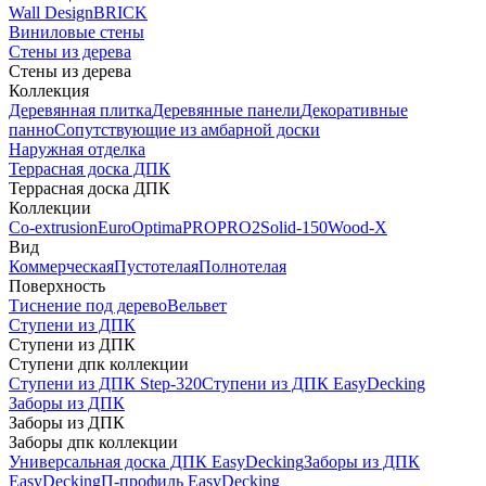
Wall Design
BRICK
Виниловые стены
Стены из дерева
Стены из дерева
Коллекция
Деревянная плитка
Деревянные панели
Декоративные
панно
Сопутствующие из амбарной доски
Наружная отделка
Террасная доска ДПК
Террасная доска ДПК
Коллекции
Co-extrusion
Euro
Optima
PRO
PRO2
Solid-150
Wood-X
Вид
Коммерческая
Пустотелая
Полнотелая
Поверхность
Тиснение под дерево
Вельвет
Ступени из ДПК
Ступени из ДПК
Ступени дпк коллекции
Ступени из ДПК Step-320
Ступени из ДПК EasyDecking
Заборы из ДПК
Заборы из ДПК
Заборы дпк коллекции
Универсальная доска ДПК EasyDecking
Заборы из ДПК
EasyDecking
П-профиль EasyDecking