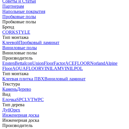
Советы и Статьи
Партнерам
Напольные покрытия
Пробковые полы
Пробковые полы
Бренд
CORKSTYLE
Тип монтажа
Клеевой
Пробковый ламинат
Виниловые полы
Виниловые полы
Производитель
Ensten
Betta
Icon
Union
FloorFactor
ACEFLOOR
Norland
Alpine
Floor
AQUAFLOOR
VINILAM
VINILPOL
Тип монтажа
Клеевая плитка ПВХ
Виниловый ламинат
Текстура
Камень
Дерево
Вид
Елочка
SPC
LVT
WPC
Тип дерева
Дуб
Орех
Инженерная доска
Инженерная доска
Производитель