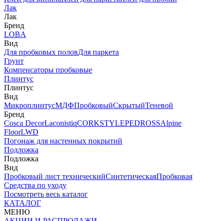
Лак
Лак
Бренд
LOBA
Вид
Для пробковых полов
Для паркета
Грунт
Компенсаторы пробковые
Плинтус
Плинтус
Вид
Микроплинтус
МДФ
Пробковый
Скрытый
Теневой
Бренд
Cosca Decor
Laconistiq
CORKSTYLE
PEDROSS
Alpine
Floor
LWD
Погонаж для настенных покрытий
Подложка
Подложка
Вид
Пробковый лист технический
Синтетическая
Пробковая
Средства по уходу
Посмотреть весь каталог
КАТАЛОГ
МЕНЮ
АКЦИИ И РАСПРОДАЖИ