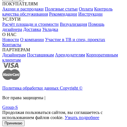
ПОКУПАТЕЛЯМ
Акции и распродажи
Полезные статьи
Оплата
Контроль
качества обслуживания
Рекомендации
Инструкции
УСЛУГИ
Расчёт площади и стоимости
Визуализация
Помощь
дизайнера
Доставка
Укладка
О НАС
Новости
О компании
Участие в ТВ и спец. проектах
Контакты
ПАРТНЕРАМ
Дизайнерам
Поставщикам
Арендодателям
Корпоративным
клиентам
Политика обработки данных Copyright ©
Все права защищены |
Group-S
Продолжая пользоваться сайтом, вы соглашаетесь с
использованием файлов cookie.
Узнать подробнее
Принимаю