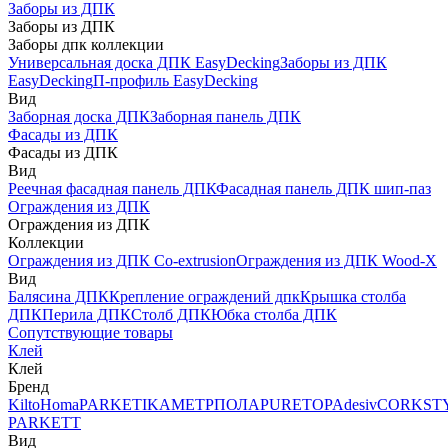
Заборы из ДПК
Заборы из ДПК
Заборы дпк коллекции
Универсальная доска ДПК EasyDecking
Заборы из ДПК
EasyDecking
П-профиль EasyDecking
Вид
Заборная доска ДПК
Заборная панель ДПК
Фасады из ДПК
Фасады из ДПК
Вид
Реечная фасадная панель ДПК
Фасадная панель ДПК шип-паз
Ограждения из ДПК
Ограждения из ДПК
Коллекции
Ограждения из ДПК Co-extrusion
Ограждения из ДПК Wood-X
Вид
Балясина ДПК
Крепление ограждений дпк
Крышка столба
ДПК
Перила ДПК
Столб ДПК
Юбка столба ДПК
Сопутствующие товары
Клей
Клей
Бренд
Kilto
Homa
PARKETIKA
МЕТРПОЛА
PURETOP
Adesiv
CORKST
PARKETT
Вид