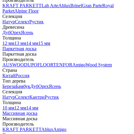
Производитель
KRAFT PARKETT
Lab Arte
Ablux
Brinel
Gran Parte
Royal
Parket
Alpine Floor
Селекция
Натур
Селект
Рустик
Древесина
Дуб
Орех
Ясень
Толщина
12 мм
13 мм
14 мм
15 мм
Паркетная доска
Паркетная доска
Производитель
AUSWOOD
UPOFLOOR
TENFOR
Amigo
Wood System
Страна
Китай
Россия
Тип дерева
Береза
Бамбук
Дуб
Орех
Ясень
Селекция
Натур
Селект
Кантри
Рустик
Толщина
10 мм
12 мм
14 мм
Массивная доска
Массивная доска
Производитель
KRAFT PARKETT
Ablux
Amigo