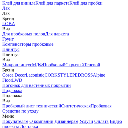
Клей для винила
Клей для паркета
Клей для пробки
Лак
Лак
Бренд
LOBA
Вид
Для пробковых полов
Для паркета
Грунт
Компенсаторы пробковые
Плинтус
Плинтус
Вид
Микроплинтус
МДФ
Пробковый
Скрытый
Теневой
Бренд
Cosca Decor
Laconistiq
CORKSTYLE
PEDROSS
Alpine
Floor
LWD
Погонаж для настенных покрытий
Подложка
Подложка
Вид
Пробковый лист технический
Синтетическая
Пробковая
Средства по уходу
Меню
Покупателям
О компании
Дизайнерам
Услуги
Оплата
Видео
проекты
Доставка