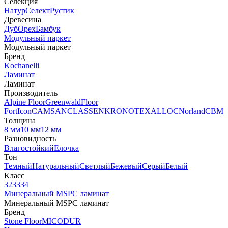
Селекция
Натур
Селект
Рустик
Древесина
Дуб
Орех
Бамбук
Модульный паркет
Модульный паркет
Бренд
Kochanelli
Ламинат
Ламинат
Производитель
Alpine Floor
Greenwald
Floor
Fort
Icon
CAMSAN
CLASSEN
KRONOTEX
ALLOC
Norland
CBM
Толщина
8 мм
10 мм
12 мм
Разновидность
Влагостойкий
Елочка
Тон
Темный
Натуральный
Светлый
Бежевый
Серый
Белый
Класс
32
33
34
Минеральный MSPC ламинат
Минеральный MSPC ламинат
Бренд
Stone Floor
MICODUR