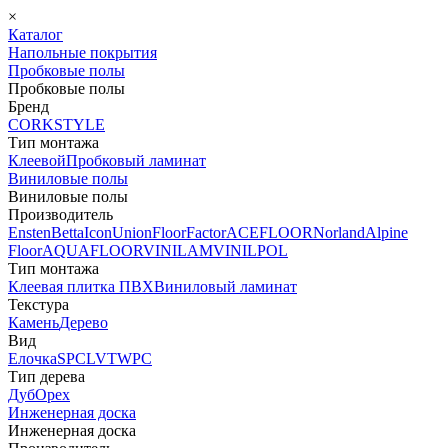
×
Каталог
Напольные покрытия
Пробковые полы
Пробковые полы
Бренд
CORKSTYLE
Тип монтажа
Клеевой
Пробковый ламинат
Виниловые полы
Виниловые полы
Производитель
Ensten
Betta
Icon
Union
FloorFactor
ACEFLOOR
Norland
Alpine
Floor
AQUAFLOOR
VINILAM
VINILPOL
Тип монтажа
Клеевая плитка ПВХ
Виниловый ламинат
Текстура
Камень
Дерево
Вид
Елочка
SPC
LVT
WPC
Тип дерева
Дуб
Орех
Инженерная доска
Инженерная доска