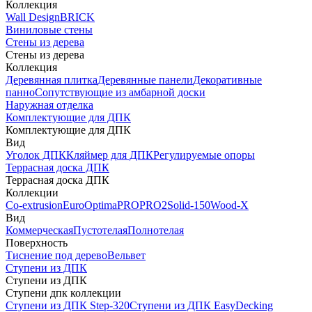
Коллекция
Wall Design
BRICK
Виниловые стены
Стены из дерева
Стены из дерева
Коллекция
Деревянная плитка
Деревянные панели
Декоративные
панно
Сопутствующие из амбарной доски
Наружная отделка
Комплектующие для ДПК
Комплектующие для ДПК
Вид
Уголок ДПК
Кляймер для ДПК
Регулируемые опоры
Террасная доска ДПК
Террасная доска ДПК
Коллекции
Co-extrusion
Euro
Optima
PRO
PRO2
Solid-150
Wood-X
Вид
Коммерческая
Пустотелая
Полнотелая
Поверхность
Тиснение под дерево
Вельвет
Ступени из ДПК
Ступени из ДПК
Ступени дпк коллекции
Ступени из ДПК Step-320
Ступени из ДПК EasyDecking