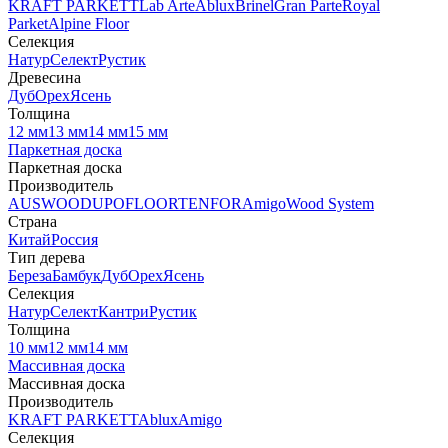
KRAFT PARKETT
Lab Arte
Ablux
Brinel
Gran Parte
Royal
Parket
Alpine Floor
Селекция
Натур
Селект
Рустик
Древесина
Дуб
Орех
Ясень
Толщина
12 мм
13 мм
14 мм
15 мм
Паркетная доска
Паркетная доска
Производитель
AUSWOOD
UPOFLOOR
TENFOR
Amigo
Wood System
Страна
Китай
Россия
Тип дерева
Береза
Бамбук
Дуб
Орех
Ясень
Селекция
Натур
Селект
Кантри
Рустик
Толщина
10 мм
12 мм
14 мм
Массивная доска
Массивная доска
Производитель
KRAFT PARKETT
Ablux
Amigo
Селекция