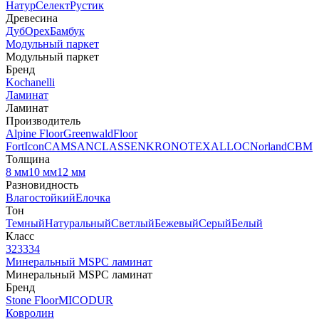
Натур
Селект
Рустик
Древесина
Дуб
Орех
Бамбук
Модульный паркет
Модульный паркет
Бренд
Kochanelli
Ламинат
Ламинат
Производитель
Alpine Floor
Greenwald
Floor
Fort
Icon
CAMSAN
CLASSEN
KRONOTEX
ALLOC
Norland
CBM
Толщина
8 мм
10 мм
12 мм
Разновидность
Влагостойкий
Елочка
Тон
Темный
Натуральный
Светлый
Бежевый
Серый
Белый
Класс
32
33
34
Минеральный MSPC ламинат
Минеральный MSPC ламинат
Бренд
Stone Floor
MICODUR
Ковролин