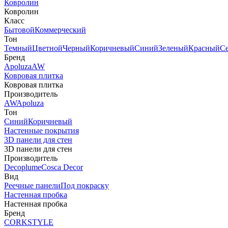
Ковролин
Ковролин
Класс
Бытовой
Коммерческий
Тон
Темный
Цветной
Черный
Коричневый
Синий
Зеленый
Красный
С
Бренд
Apoluza
AW
Ковровая плитка
Ковровая плитка
Производитель
AW
Apoluza
Тон
Синий
Коричневый
Настенные покрытия
3D панели для стен
3D панели для стен
Производитель
Decoplume
Cosca Decor
Вид
Реечные панели
Под покраску
Настенная пробка
Настенная пробка
Бренд
CORKSTYLE