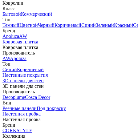
Ковролин
Класс
Бытовой
Коммерческий
Тон
Темный
Цветной
Черный
Коричневый
Синий
Зеленый
Красный
С
Бренд
Apoluza
AW
Ковровая плитка
Ковровая плитка
Производитель
AW
Apoluza
Тон
Синий
Коричневый
Настенные покрытия
3D панели для стен
3D панели для стен
Производитель
Decoplume
Cosca Decor
Вид
Реечные панели
Под покраску
Настенная пробка
Настенная пробка
Бренд
CORKSTYLE
Коллекция