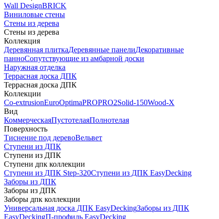
Wall Design
BRICK
Виниловые стены
Стены из дерева
Стены из дерева
Коллекция
Деревянная плитка
Деревянные панели
Декоративные
панно
Сопутствующие из амбарной доски
Наружная отделка
Террасная доска ДПК
Террасная доска ДПК
Коллекции
Co-extrusion
Euro
Optima
PRO
PRO2
Solid-150
Wood-X
Вид
Коммерческая
Пустотелая
Полнотелая
Поверхность
Тиснение под дерево
Вельвет
Ступени из ДПК
Ступени из ДПК
Ступени дпк коллекции
Ступени из ДПК Step-320
Ступени из ДПК EasyDecking
Заборы из ДПК
Заборы из ДПК
Заборы дпк коллекции
Универсальная доска ДПК EasyDecking
Заборы из ДПК
EasyDecking
П-профиль EasyDecking