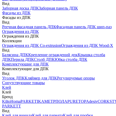
Вид
Заборная доска ДПК
Заборная панель ДПК
Фасады из ДПК
Фасады из ДПК
Вид
Реечная фасадная панель ДПК
Фасадная панель ДПК шип-паз
Ограждения из ДПК
Ограждения из ДПК
Коллекции
Ограждения из ДПК Co-extrusion
Ограждения из ДПК Wood-X
Вид
Балясина ДПК
Крепление ограждений дпк
Крышка столба
ДПК
Перила ДПК
Столб ДПК
Юбка столба ДПК
Комплектующие для ДПК
Комплектующие для ДПК
Вид
Уголок ДПК
Кляймер для ДПК
Регулируемые опоры
Сопутствующие товары
Клей
Клей
Бренд
Kilto
Homa
PARKETIKA
МЕТРПОЛА
PURETOP
Adesiv
CORKST
PARKETT
Вид
Клей для винила
Клей для паркета
Клей для пробки