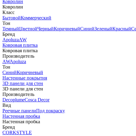
Ковролин
Ковролин
Класс
Бытовой
Коммерческий
Тон
Темный
Цветной
Черный
Коричневый
Синий
Зеленый
Красный
С
Бренд
Apoluza
AW
Ковровая плитка
Ковровая плитка
Производитель
AW
Apoluza
Тон
Синий
Коричневый
Настенные покрытия
3D панели для стен
3D панели для стен
Производитель
Decoplume
Cosca Decor
Вид
Реечные панели
Под покраску
Настенная пробка
Настенная пробка
Бренд
CORKSTYLE