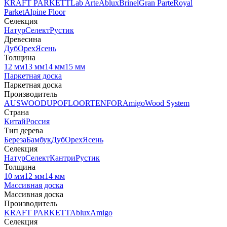
KRAFT PARKETT
Lab Arte
Ablux
Brinel
Gran Parte
Royal
Parket
Alpine Floor
Селекция
Натур
Селект
Рустик
Древесина
Дуб
Орех
Ясень
Толщина
12 мм
13 мм
14 мм
15 мм
Паркетная доска
Паркетная доска
Производитель
AUSWOOD
UPOFLOOR
TENFOR
Amigo
Wood System
Страна
Китай
Россия
Тип дерева
Береза
Бамбук
Дуб
Орех
Ясень
Селекция
Натур
Селект
Кантри
Рустик
Толщина
10 мм
12 мм
14 мм
Массивная доска
Массивная доска
Производитель
KRAFT PARKETT
Ablux
Amigo
Селекция