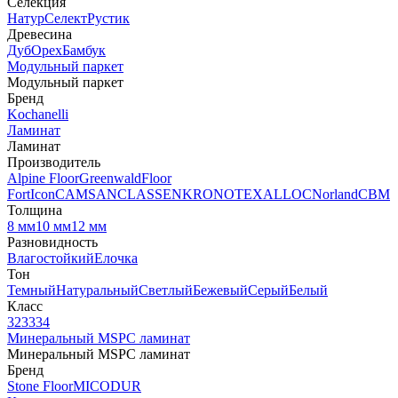
Селекция
Натур
Селект
Рустик
Древесина
Дуб
Орех
Бамбук
Модульный паркет
Модульный паркет
Бренд
Kochanelli
Ламинат
Ламинат
Производитель
Alpine Floor
Greenwald
Floor
Fort
Icon
CAMSAN
CLASSEN
KRONOTEX
ALLOC
Norland
CBM
Толщина
8 мм
10 мм
12 мм
Разновидность
Влагостойкий
Елочка
Тон
Темный
Натуральный
Светлый
Бежевый
Серый
Белый
Класс
32
33
34
Минеральный MSPC ламинат
Минеральный MSPC ламинат
Бренд
Stone Floor
MICODUR