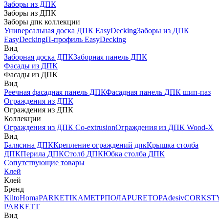
Заборы из ДПК
Заборы из ДПК
Заборы дпк коллекции
Универсальная доска ДПК EasyDecking
Заборы из ДПК
EasyDecking
П-профиль EasyDecking
Вид
Заборная доска ДПК
Заборная панель ДПК
Фасады из ДПК
Фасады из ДПК
Вид
Реечная фасадная панель ДПК
Фасадная панель ДПК шип-паз
Ограждения из ДПК
Ограждения из ДПК
Коллекции
Ограждения из ДПК Co-extrusion
Ограждения из ДПК Wood-X
Вид
Балясина ДПК
Крепление ограждений дпк
Крышка столба
ДПК
Перила ДПК
Столб ДПК
Юбка столба ДПК
Сопутствующие товары
Клей
Клей
Бренд
Kilto
Homa
PARKETIKA
МЕТРПОЛА
PURETOP
Adesiv
CORKST
PARKETT
Вид