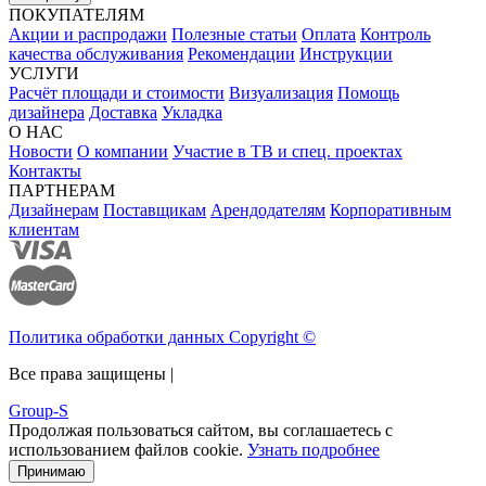
ПОКУПАТЕЛЯМ
Акции и распродажи
Полезные статьи
Оплата
Контроль
качества обслуживания
Рекомендации
Инструкции
УСЛУГИ
Расчёт площади и стоимости
Визуализация
Помощь
дизайнера
Доставка
Укладка
О НАС
Новости
О компании
Участие в ТВ и спец. проектах
Контакты
ПАРТНЕРАМ
Дизайнерам
Поставщикам
Арендодателям
Корпоративным
клиентам
Политика обработки данных Copyright ©
Все права защищены |
Group-S
Продолжая пользоваться сайтом, вы соглашаетесь с
использованием файлов cookie.
Узнать подробнее
Принимаю