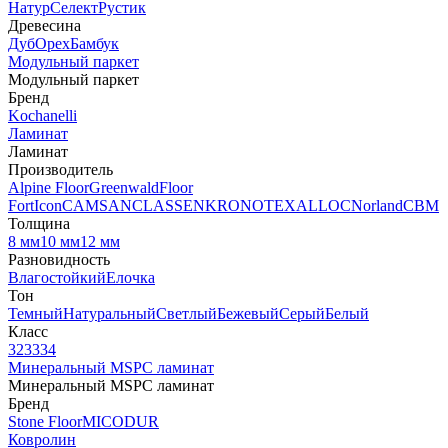
Натур
Селект
Рустик
Древесина
Дуб
Орех
Бамбук
Модульный паркет
Модульный паркет
Бренд
Kochanelli
Ламинат
Ламинат
Производитель
Alpine Floor
Greenwald
Floor
Fort
Icon
CAMSAN
CLASSEN
KRONOTEX
ALLOC
Norland
CBM
Толщина
8 мм
10 мм
12 мм
Разновидность
Влагостойкий
Елочка
Тон
Темный
Натуральный
Светлый
Бежевый
Серый
Белый
Класс
32
33
34
Минеральный MSPC ламинат
Минеральный MSPC ламинат
Бренд
Stone Floor
MICODUR
Ковролин