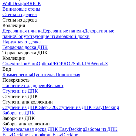
Wall Design
BRICK
Виниловые стены
Стены из дерева
Стены из дерева
Коллекция
Деревянная плитка
Деревянные панели
Декоративные
панно
Сопутствующие из амбарной доски
Наружная отделка
Террасная доска ДПК
Террасная доска ДПК
Коллекции
Co-extrusion
Euro
Optima
PRO
PRO2
Solid-150
Wood-X
Вид
Коммерческая
Пустотелая
Полнотелая
Поверхность
Тиснение под дерево
Вельвет
Ступени из ДПК
Ступени из ДПК
Ступени дпк коллекции
Ступени из ДПК Step-320
Ступени из ДПК EasyDecking
Заборы из ДПК
Заборы из ДПК
Заборы дпк коллекции
Универсальная доска ДПК EasyDecking
Заборы из ДПК
EasyDecking
П-профиль EasyDecking