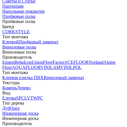
Советы и Статьи
Партнерам
Напольные покрытия
Пробковые полы
Пробковые полы
Бренд
CORKSTYLE
Тип монтажа
Клеевой
Пробковый ламинат
Виниловые полы
Виниловые полы
Производитель
Ensten
Betta
Icon
Union
FloorFactor
ACEFLOOR
Norland
Alpine
Floor
AQUAFLOOR
VINILAM
VINILPOL
Тип монтажа
Клеевая плитка ПВХ
Виниловый ламинат
Текстура
Камень
Дерево
Вид
Елочка
SPC
LVT
WPC
Тип дерева
Дуб
Орех
Инженерная доска
Инженерная доска
Производитель