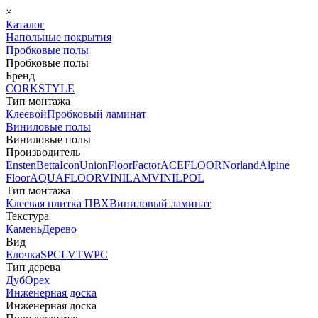
×
Каталог
Напольные покрытия
Пробковые полы
Пробковые полы
Бренд
CORKSTYLE
Тип монтажа
Клеевой
Пробковый ламинат
Виниловые полы
Виниловые полы
Производитель
Ensten
Betta
Icon
Union
FloorFactor
ACEFLOOR
Norland
Alpine
Floor
AQUAFLOOR
VINILAM
VINILPOL
Тип монтажа
Клеевая плитка ПВХ
Виниловый ламинат
Текстура
Камень
Дерево
Вид
Елочка
SPC
LVT
WPC
Тип дерева
Дуб
Орех
Инженерная доска
Инженерная доска