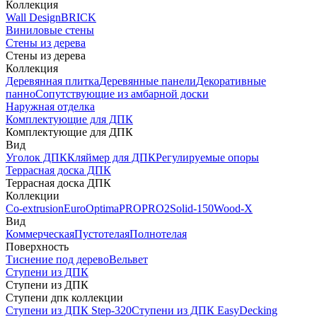
Коллекция
Wall Design
BRICK
Виниловые стены
Стены из дерева
Стены из дерева
Коллекция
Деревянная плитка
Деревянные панели
Декоративные
панно
Сопутствующие из амбарной доски
Наружная отделка
Комплектующие для ДПК
Комплектующие для ДПК
Вид
Уголок ДПК
Кляймер для ДПК
Регулируемые опоры
Террасная доска ДПК
Террасная доска ДПК
Коллекции
Co-extrusion
Euro
Optima
PRO
PRO2
Solid-150
Wood-X
Вид
Коммерческая
Пустотелая
Полнотелая
Поверхность
Тиснение под дерево
Вельвет
Ступени из ДПК
Ступени из ДПК
Ступени дпк коллекции
Ступени из ДПК Step-320
Ступени из ДПК EasyDecking