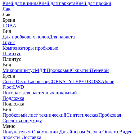
Клей для винила
Клей для паркета
Клей для пробки
Лак
Лак
Бренд
LOBA
Вид
Для пробковых полов
Для паркета
Грунт
Компенсаторы пробковые
Плинтус
Плинтус
Вид
Микроплинтус
МДФ
Пробковый
Скрытый
Теневой
Бренд
Cosca Decor
Laconistiq
CORKSTYLE
PEDROSS
Alpine
Floor
LWD
Погонаж для настенных покрытий
Подложка
Подложка
Вид
Пробковый лист технический
Синтетическая
Пробковая
Средства по уходу
Меню
Покупателям
О компании
Дизайнерам
Услуги
Оплата
Видео
проекты
Доставка