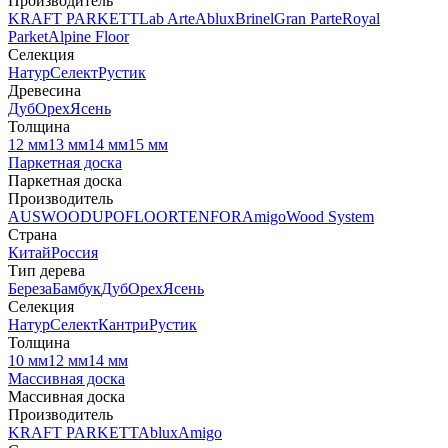
Производитель
KRAFT PARKETT
Lab Arte
Ablux
Brinel
Gran Parte
Royal
Parket
Alpine Floor
Селекция
Натур
Селект
Рустик
Древесина
Дуб
Орех
Ясень
Толщина
12 мм
13 мм
14 мм
15 мм
Паркетная доска
Паркетная доска
Производитель
AUSWOOD
UPOFLOOR
TENFOR
Amigo
Wood System
Страна
Китай
Россия
Тип дерева
Береза
Бамбук
Дуб
Орех
Ясень
Селекция
Натур
Селект
Кантри
Рустик
Толщина
10 мм
12 мм
14 мм
Массивная доска
Массивная доска
Производитель
KRAFT PARKETT
Ablux
Amigo