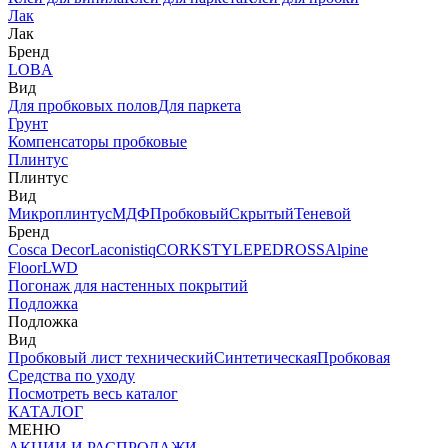
Лак
Лак
Бренд
LOBA
Вид
Для пробковых полов
Для паркета
Грунт
Компенсаторы пробковые
Плинтус
Плинтус
Вид
Микроплинтус
МДФ
Пробковый
Скрытый
Теневой
Бренд
Cosca Decor
Laconistiq
CORKSTYLE
PEDROSS
Alpine
Floor
LWD
Погонаж для настенных покрытий
Подложка
Подложка
Вид
Пробковый лист технический
Синтетическая
Пробковая
Средства по уходу
Посмотреть весь каталог
КАТАЛОГ
МЕНЮ
АКЦИИ И РАСПРОДАЖИ