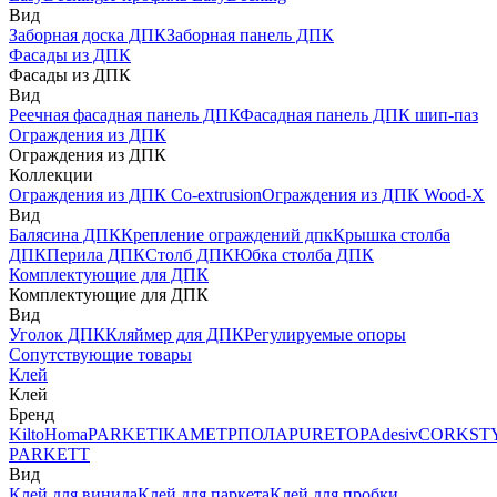
Вид
Заборная доска ДПК
Заборная панель ДПК
Фасады из ДПК
Фасады из ДПК
Вид
Реечная фасадная панель ДПК
Фасадная панель ДПК шип-паз
Ограждения из ДПК
Ограждения из ДПК
Коллекции
Ограждения из ДПК Co-extrusion
Ограждения из ДПК Wood-X
Вид
Балясина ДПК
Крепление ограждений дпк
Крышка столба
ДПК
Перила ДПК
Столб ДПК
Юбка столба ДПК
Комплектующие для ДПК
Комплектующие для ДПК
Вид
Уголок ДПК
Кляймер для ДПК
Регулируемые опоры
Сопутствующие товары
Клей
Клей
Бренд
Kilto
Homa
PARKETIKA
МЕТРПОЛА
PURETOP
Adesiv
CORKST
PARKETT
Вид
Клей для винила
Клей для паркета
Клей для пробки