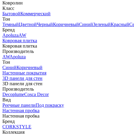
Ковролин
Класс
Бытовой
Коммерческий
Тон
Темный
Цветной
Черный
Коричневый
Синий
Зеленый
Красный
С
Бренд
Apoluza
AW
Ковровая плитка
Ковровая плитка
Производитель
AW
Apoluza
Тон
Синий
Коричневый
Настенные покрытия
3D панели для стен
3D панели для стен
Производитель
Decoplume
Cosca Decor
Вид
Реечные панели
Под покраску
Настенная пробка
Настенная пробка
Бренд
CORKSTYLE
Коллекция