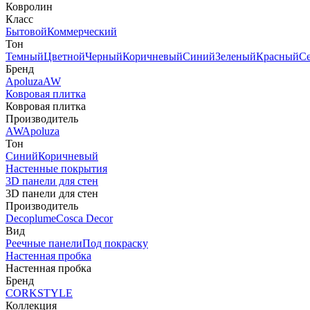
Ковролин
Класс
Бытовой
Коммерческий
Тон
Темный
Цветной
Черный
Коричневый
Синий
Зеленый
Красный
С
Бренд
Apoluza
AW
Ковровая плитка
Ковровая плитка
Производитель
AW
Apoluza
Тон
Синий
Коричневый
Настенные покрытия
3D панели для стен
3D панели для стен
Производитель
Decoplume
Cosca Decor
Вид
Реечные панели
Под покраску
Настенная пробка
Настенная пробка
Бренд
CORKSTYLE
Коллекция