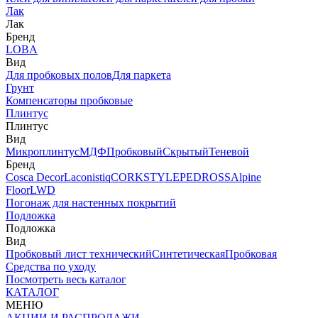
Лак
Лак
Бренд
LOBA
Вид
Для пробковых полов
Для паркета
Грунт
Компенсаторы пробковые
Плинтус
Плинтус
Вид
Микроплинтус
МДФ
Пробковый
Скрытый
Теневой
Бренд
Cosca Decor
Laconistiq
CORKSTYLE
PEDROSS
Alpine
Floor
LWD
Погонаж для настенных покрытий
Подложка
Подложка
Вид
Пробковый лист технический
Синтетическая
Пробковая
Средства по уходу
Посмотреть весь каталог
КАТАЛОГ
МЕНЮ
АКЦИИ И РАСПРОДАЖИ