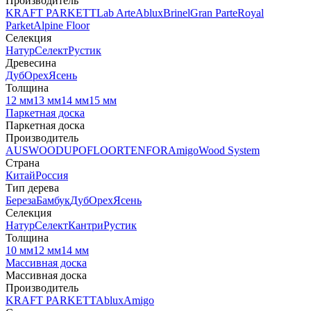
Производитель
KRAFT PARKETT
Lab Arte
Ablux
Brinel
Gran Parte
Royal
Parket
Alpine Floor
Селекция
Натур
Селект
Рустик
Древесина
Дуб
Орех
Ясень
Толщина
12 мм
13 мм
14 мм
15 мм
Паркетная доска
Паркетная доска
Производитель
AUSWOOD
UPOFLOOR
TENFOR
Amigo
Wood System
Страна
Китай
Россия
Тип дерева
Береза
Бамбук
Дуб
Орех
Ясень
Селекция
Натур
Селект
Кантри
Рустик
Толщина
10 мм
12 мм
14 мм
Массивная доска
Массивная доска
Производитель
KRAFT PARKETT
Ablux
Amigo