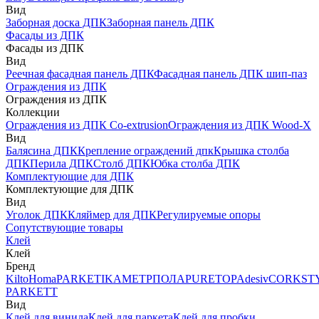
Вид
Заборная доска ДПК
Заборная панель ДПК
Фасады из ДПК
Фасады из ДПК
Вид
Реечная фасадная панель ДПК
Фасадная панель ДПК шип-паз
Ограждения из ДПК
Ограждения из ДПК
Коллекции
Ограждения из ДПК Co-extrusion
Ограждения из ДПК Wood-X
Вид
Балясина ДПК
Крепление ограждений дпк
Крышка столба
ДПК
Перила ДПК
Столб ДПК
Юбка столба ДПК
Комплектующие для ДПК
Комплектующие для ДПК
Вид
Уголок ДПК
Кляймер для ДПК
Регулируемые опоры
Сопутствующие товары
Клей
Клей
Бренд
Kilto
Homa
PARKETIKA
МЕТРПОЛА
PURETOP
Adesiv
CORKST
PARKETT
Вид
Клей для винила
Клей для паркета
Клей для пробки