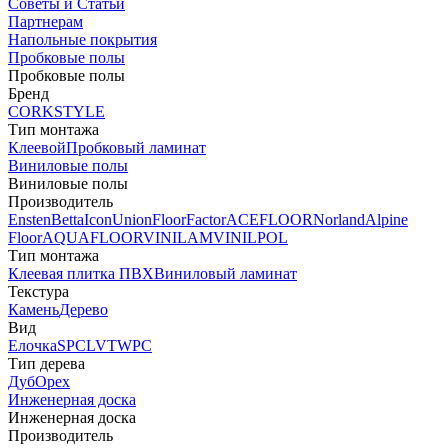
Советы и Статьи
Партнерам
Напольные покрытия
Пробковые полы
Пробковые полы
Бренд
CORKSTYLE
Тип монтажа
Клеевой
Пробковый ламинат
Виниловые полы
Виниловые полы
Производитель
Ensten
Betta
Icon
Union
FloorFactor
ACEFLOOR
Norland
Alpine
Floor
AQUAFLOOR
VINILAM
VINILPOL
Тип монтажа
Клеевая плитка ПВХ
Виниловый ламинат
Текстура
Камень
Дерево
Вид
Елочка
SPC
LVT
WPC
Тип дерева
Дуб
Орех
Инженерная доска
Инженерная доска
Производитель