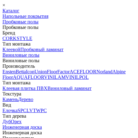
×
Каталог
Напольные покрытия
Пробковые полы
Пробковые полы
Бренд
CORKSTYLE
Тип монтажа
Клеевой
Пробковый ламинат
Виниловые полы
Виниловые полы
Производитель
Ensten
Betta
Icon
Union
FloorFactor
ACEFLOOR
Norland
Alpine
Floor
AQUAFLOOR
VINILAM
VINILPOL
Тип монтажа
Клеевая плитка ПВХ
Виниловый ламинат
Текстура
Камень
Дерево
Вид
Елочка
SPC
LVT
WPC
Тип дерева
Дуб
Орех
Инженерная доска
Инженерная доска