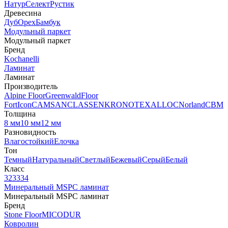
Натур
Селект
Рустик
Древесина
Дуб
Орех
Бамбук
Модульный паркет
Модульный паркет
Бренд
Kochanelli
Ламинат
Ламинат
Производитель
Alpine Floor
Greenwald
Floor
Fort
Icon
CAMSAN
CLASSEN
KRONOTEX
ALLOC
Norland
CBM
Толщина
8 мм
10 мм
12 мм
Разновидность
Влагостойкий
Елочка
Тон
Темный
Натуральный
Светлый
Бежевый
Серый
Белый
Класс
32
33
34
Минеральный MSPC ламинат
Минеральный MSPC ламинат
Бренд
Stone Floor
MICODUR
Ковролин