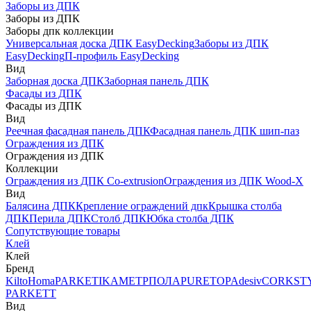
Заборы из ДПК
Заборы из ДПК
Заборы дпк коллекции
Универсальная доска ДПК EasyDecking
Заборы из ДПК
EasyDecking
П-профиль EasyDecking
Вид
Заборная доска ДПК
Заборная панель ДПК
Фасады из ДПК
Фасады из ДПК
Вид
Реечная фасадная панель ДПК
Фасадная панель ДПК шип-паз
Ограждения из ДПК
Ограждения из ДПК
Коллекции
Ограждения из ДПК Co-extrusion
Ограждения из ДПК Wood-X
Вид
Балясина ДПК
Крепление ограждений дпк
Крышка столба
ДПК
Перила ДПК
Столб ДПК
Юбка столба ДПК
Сопутствующие товары
Клей
Клей
Бренд
Kilto
Homa
PARKETIKA
МЕТРПОЛА
PURETOP
Adesiv
CORKST
PARKETT
Вид