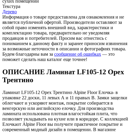
cухих помещений
Текстура
Дерево
Информация о товаре предоставлена для ознакомления и не
является публичной офертой. Производители оставляют за
собой право изменять внешний вид, характеристики и
комплектацию товара, предварительно не уведомляя
продавцов и потребителей. Просим вас отнестись с
пониманием к данному факту и заранее приносим извинения
за возможные неточности в описании и фотографиях товара.
Будем благодарны вам за
сообщение об ошибках
— это
поможет сделать наш каталог еще точнее!
ОПИСАНИЕ Ламинат LF105-12 Орех
Трентино
Ламинат LF105-12 Орех Трентино Alpine Floor Елочка- в
упаковке 22 доски, 11 левых А и 11 правых В. Замки защелки
облегчают и ускоряют монтаж, покрытие собирается в
венгерскую или английскую елочку. Для производства
ламината использована плотная влагостойкая плита, что
позволяет укладывать на кухне или в коридоре. С коллекцией
Елочкаот Alpine Floor вы получите практичное покрытие и
современный модный дизайн в помещении. В магазине