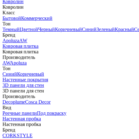
Ковролин
Ковролин
Класс
Бытовой
Коммерческий
Тон
Темный
Цветной
Черный
Коричневый
Синий
Зеленый
Красный
С
Бренд
Apoluza
AW
Ковровая плитка
Ковровая плитка
Производитель
AW
Apoluza
Тон
Синий
Коричневый
Настенные покрытия
3D панели для стен
3D панели для стен
Производитель
Decoplume
Cosca Decor
Вид
Реечные панели
Под покраску
Настенная пробка
Настенная пробка
Бренд
CORKSTYLE