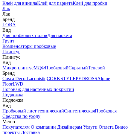
Клей для винила
Клей для паркета
Клей для пробки
Лак
Лак
Бренд
LOBA
Вид
Для пробковых полов
Для паркета
Грунт
Компенсаторы пробковые
Плинтус
Плинтус
Вид
Микроплинтус
МДФ
Пробковый
Скрытый
Теневой
Бренд
Cosca Decor
Laconistiq
CORKSTYLE
PEDROSS
Alpine
Floor
LWD
Погонаж для настенных покрытий
Подложка
Подложка
Вид
Пробковый лист технический
Синтетическая
Пробковая
Средства по уходу
Меню
Покупателям
О компании
Дизайнерам
Услуги
Оплата
Видео
проекты
Доставка