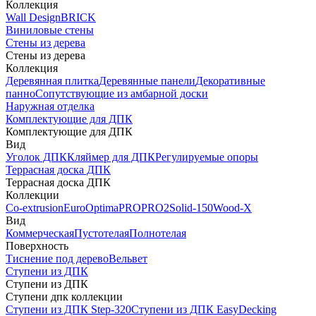
Коллекция
Wall Design
BRICK
Виниловые стены
Стены из дерева
Стены из дерева
Коллекция
Деревянная плитка
Деревянные панели
Декоративные
панно
Сопутствующие из амбарной доски
Наружная отделка
Комплектующие для ДПК
Комплектующие для ДПК
Вид
Уголок ДПК
Кляймер для ДПК
Регулируемые опоры
Террасная доска ДПК
Террасная доска ДПК
Коллекции
Co-extrusion
Euro
Optima
PRO
PRO2
Solid-150
Wood-X
Вид
Коммерческая
Пустотелая
Полнотелая
Поверхность
Тиснение под дерево
Вельвет
Ступени из ДПК
Ступени из ДПК
Ступени дпк коллекции
Ступени из ДПК Step-320
Ступени из ДПК EasyDecking