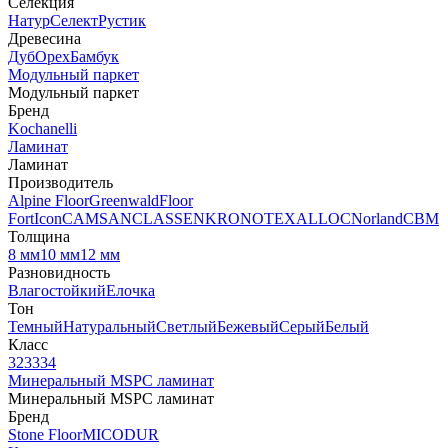
Селекция
Натур
Селект
Рустик
Древесина
Дуб
Орех
Бамбук
Модульный паркет
Модульный паркет
Бренд
Kochanelli
Ламинат
Ламинат
Производитель
Alpine Floor
Greenwald
Floor
Fort
Icon
CAMSAN
CLASSEN
KRONOTEX
ALLOC
Norland
CBM
Толщина
8 мм
10 мм
12 мм
Разновидность
Влагостойкий
Елочка
Тон
Темный
Натуральный
Светлый
Бежевый
Серый
Белый
Класс
32
33
34
Минеральный MSPC ламинат
Минеральный MSPC ламинат
Бренд
Stone Floor
MICODUR