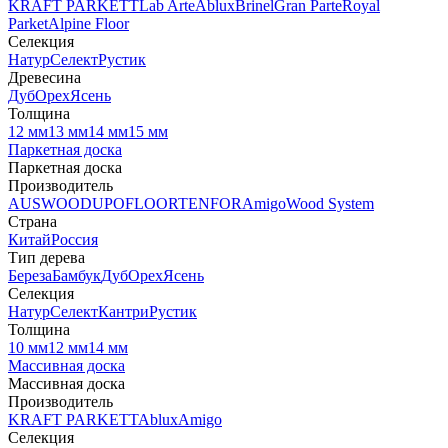
KRAFT PARKETT
Lab Arte
Ablux
Brinel
Gran Parte
Royal
Parket
Alpine Floor
Селекция
Натур
Селект
Рустик
Древесина
Дуб
Орех
Ясень
Толщина
12 мм
13 мм
14 мм
15 мм
Паркетная доска
Паркетная доска
Производитель
AUSWOOD
UPOFLOOR
TENFOR
Amigo
Wood System
Страна
Китай
Россия
Тип дерева
Береза
Бамбук
Дуб
Орех
Ясень
Селекция
Натур
Селект
Кантри
Рустик
Толщина
10 мм
12 мм
14 мм
Массивная доска
Массивная доска
Производитель
KRAFT PARKETT
Ablux
Amigo
Селекция