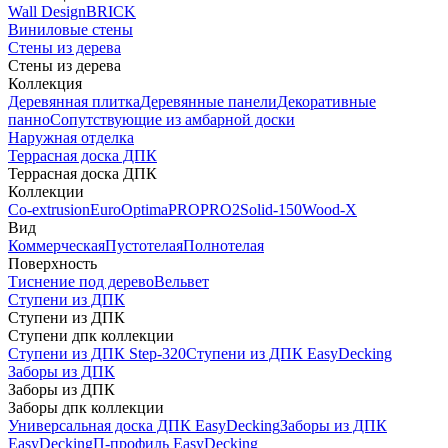
Wall Design
BRICK
Виниловые стены
Стены из дерева
Стены из дерева
Коллекция
Деревянная плитка
Деревянные панели
Декоративные
панно
Сопутствующие из амбарной доски
Наружная отделка
Террасная доска ДПК
Террасная доска ДПК
Коллекции
Co-extrusion
Euro
Optima
PRO
PRO2
Solid-150
Wood-X
Вид
Коммерческая
Пустотелая
Полнотелая
Поверхность
Тиснение под дерево
Вельвет
Ступени из ДПК
Ступени из ДПК
Ступени дпк коллекции
Ступени из ДПК Step-320
Ступени из ДПК EasyDecking
Заборы из ДПК
Заборы из ДПК
Заборы дпк коллекции
Универсальная доска ДПК EasyDecking
Заборы из ДПК
EasyDecking
П-профиль EasyDecking