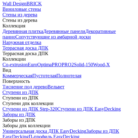
Wall Design
BRICK
Виниловые стены
Стены из дерева
Стены из дерева
Коллекция
Деревянная плитка
Деревянные панели
Декоративные
панно
Сопутствующие из амбарной доски
Наружная отделка
Террасная доска ДПК
Террасная доска ДПК
Коллекции
Co-extrusion
Euro
Optima
PRO
PRO2
Solid-150
Wood-X
Вид
Коммерческая
Пустотелая
Полнотелая
Поверхность
Тиснение под дерево
Вельвет
Ступени из ДПК
Ступени из ДПК
Ступени дпк коллекции
Ступени из ДПК Step-320
Ступени из ДПК EasyDecking
Заборы из ДПК
Заборы из ДПК
Заборы дпк коллекции
Универсальная доска ДПК EasyDecking
Заборы из ДПК
EasyDecking
П-профиль EasyDecking