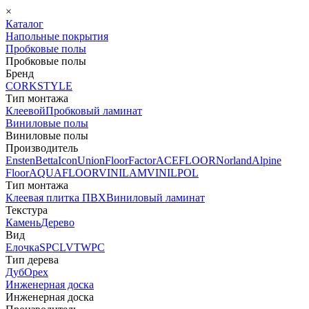
×
Каталог
Напольные покрытия
Пробковые полы
Пробковые полы
Бренд
CORKSTYLE
Тип монтажа
Клеевой
Пробковый ламинат
Виниловые полы
Виниловые полы
Производитель
Ensten
Betta
Icon
Union
FloorFactor
ACEFLOOR
Norland
Alpine
Floor
AQUAFLOOR
VINILAM
VINILPOL
Тип монтажа
Клеевая плитка ПВХ
Виниловый ламинат
Текстура
Камень
Дерево
Вид
Елочка
SPC
LVT
WPC
Тип дерева
Дуб
Орех
Инженерная доска
Инженерная доска