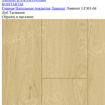
КОНТАКТЫ
Главная
Напольные покрытия
Ламинат
Ламинат LF301-04
Дуб Тасмания
Образец в магазине