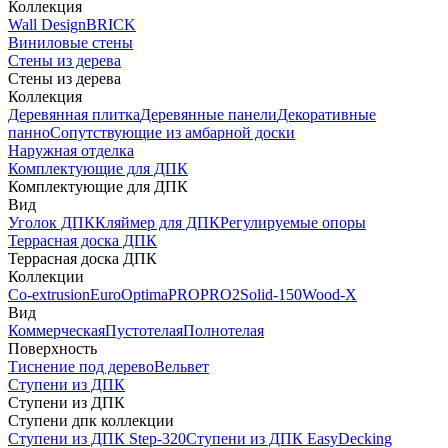
Коллекция
Wall Design
BRICK
Виниловые стены
Стены из дерева
Стены из дерева
Коллекция
Деревянная плитка
Деревянные панели
Декоративные
панно
Сопутствующие из амбарной доски
Наружная отделка
Комплектующие для ДПК
Комплектующие для ДПК
Вид
Уголок ДПК
Кляймер для ДПК
Регулируемые опоры
Террасная доска ДПК
Террасная доска ДПК
Коллекции
Co-extrusion
Euro
Optima
PRO
PRO2
Solid-150
Wood-X
Вид
Коммерческая
Пустотелая
Полнотелая
Поверхность
Тиснение под дерево
Вельвет
Ступени из ДПК
Ступени из ДПК
Ступени дпк коллекции
Ступени из ДПК Step-320
Ступени из ДПК EasyDecking