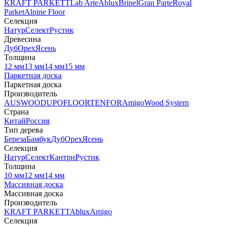
KRAFT PARKETT
Lab Arte
Ablux
Brinel
Gran Parte
Royal
Parket
Alpine Floor
Селекция
Натур
Селект
Рустик
Древесина
Дуб
Орех
Ясень
Толщина
12 мм
13 мм
14 мм
15 мм
Паркетная доска
Паркетная доска
Производитель
AUSWOOD
UPOFLOOR
TENFOR
Amigo
Wood System
Страна
Китай
Россия
Тип дерева
Береза
Бамбук
Дуб
Орех
Ясень
Селекция
Натур
Селект
Кантри
Рустик
Толщина
10 мм
12 мм
14 мм
Массивная доска
Массивная доска
Производитель
KRAFT PARKETT
Ablux
Amigo
Селекция