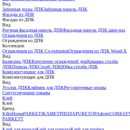
Вид
Заборная доска ДПК
Заборная панель ДПК
Фасады из ДПК
Фасады из ДПК
Вид
Реечная фасадная панель ДПК
Фасадная панель ДПК шип-паз
Ограждения из ДПК
Ограждения из ДПК
Коллекции
Ограждения из ДПК Co-extrusion
Ограждения из ДПК Wood-X
Вид
Балясина ДПК
Крепление ограждений дпк
Крышка столба
ДПК
Перила ДПК
Столб ДПК
Юбка столба ДПК
Комплектующие для ДПК
Комплектующие для ДПК
Вид
Уголок ДПК
Кляймер для ДПК
Регулируемые опоры
Сопутствующие товары
Клей
Клей
Бренд
Kilto
Homa
PARKETIKA
МЕТРПОЛА
PURETOP
Adesiv
CORKST
PARKETT
Вид
Клей для винила
Клей для паркета
Клей для пробки