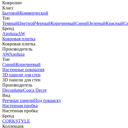
Ковролин
Класс
Бытовой
Коммерческий
Тон
Темный
Цветной
Черный
Коричневый
Синий
Зеленый
Красный
С
Бренд
Apoluza
AW
Ковровая плитка
Ковровая плитка
Производитель
AW
Apoluza
Тон
Синий
Коричневый
Настенные покрытия
3D панели для стен
3D панели для стен
Производитель
Decoplume
Cosca Decor
Вид
Реечные панели
Под покраску
Настенная пробка
Настенная пробка
Бренд
CORKSTYLE
Коллекция