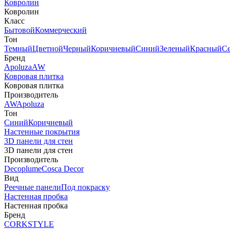
Ковролин
Ковролин
Класс
Бытовой
Коммерческий
Тон
Темный
Цветной
Черный
Коричневый
Синий
Зеленый
Красный
С
Бренд
Apoluza
AW
Ковровая плитка
Ковровая плитка
Производитель
AW
Apoluza
Тон
Синий
Коричневый
Настенные покрытия
3D панели для стен
3D панели для стен
Производитель
Decoplume
Cosca Decor
Вид
Реечные панели
Под покраску
Настенная пробка
Настенная пробка
Бренд
CORKSTYLE