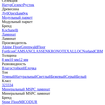
Селекция
Натур
Селект
Рустик
Древесина
Дуб
Орех
Бамбук
Модульный паркет
Модульный паркет
Бренд
Kochanelli
Ламинат
Ламинат
Производитель
Alpine Floor
Greenwald
Floor
Fort
Icon
CAMSAN
CLASSEN
KRONOTEX
ALLOC
Norland
CBM
Толщина
8 мм
10 мм
12 мм
Разновидность
Влагостойкий
Елочка
Тон
Темный
Натуральный
Светлый
Бежевый
Серый
Белый
Класс
32
33
34
Минеральный MSPC ламинат
Минеральный MSPC ламинат
Бренд
Stone Floor
MICODUR