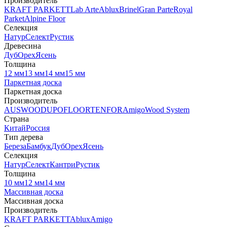
Производитель
KRAFT PARKETT
Lab Arte
Ablux
Brinel
Gran Parte
Royal
Parket
Alpine Floor
Селекция
Натур
Селект
Рустик
Древесина
Дуб
Орех
Ясень
Толщина
12 мм
13 мм
14 мм
15 мм
Паркетная доска
Паркетная доска
Производитель
AUSWOOD
UPOFLOOR
TENFOR
Amigo
Wood System
Страна
Китай
Россия
Тип дерева
Береза
Бамбук
Дуб
Орех
Ясень
Селекция
Натур
Селект
Кантри
Рустик
Толщина
10 мм
12 мм
14 мм
Массивная доска
Массивная доска
Производитель
KRAFT PARKETT
Ablux
Amigo