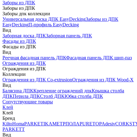
Заборы из ДПК
Заборы из ДПК
Заборы дпк коллекции
Универсальная доска ДПК EasyDecking
Заборы из ДПК
EasyDecking
П-профиль EasyDecking
Вид
Заборная доска ДПК
Заборная панель ДПК
Фасады из ДПК
Фасады из ДПК
Вид
Реечная фасадная панель ДПК
Фасадная панель ДПК шип-паз
Ограждения из ДПК
Ограждения из ДПК
Коллекции
Ограждения из ДПК Co-extrusion
Ограждения из ДПК Wood-X
Вид
Балясина ДПК
Крепление ограждений дпк
Крышка столба
ДПК
Перила ДПК
Столб ДПК
Юбка столба ДПК
Сопутствующие товары
Клей
Клей
Бренд
Kilto
Homa
PARKETIKA
МЕТРПОЛА
PURETOP
Adesiv
CORKST
PARKETT
Вид