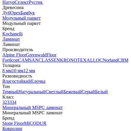
Натур
Селект
Рустик
Древесина
Дуб
Орех
Бамбук
Модульный паркет
Модульный паркет
Бренд
Kochanelli
Ламинат
Ламинат
Производитель
Alpine Floor
Greenwald
Floor
Fort
Icon
CAMSAN
CLASSEN
KRONOTEX
ALLOC
Norland
CBM
Толщина
8 мм
10 мм
12 мм
Разновидность
Влагостойкий
Елочка
Тон
Темный
Натуральный
Светлый
Бежевый
Серый
Белый
Класс
32
33
34
Минеральный MSPC ламинат
Минеральный MSPC ламинат
Бренд
Stone Floor
MICODUR
Ковролин