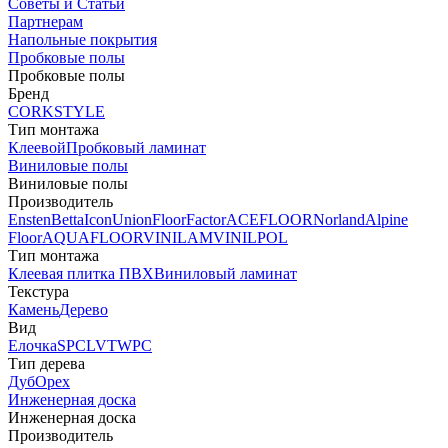
Советы и Статьи
Партнерам
Напольные покрытия
Пробковые полы
Пробковые полы
Бренд
CORKSTYLE
Тип монтажа
Клеевой
Пробковый ламинат
Виниловые полы
Виниловые полы
Производитель
Ensten
Betta
Icon
Union
FloorFactor
ACEFLOOR
Norland
Alpine
Floor
AQUAFLOOR
VINILAM
VINILPOL
Тип монтажа
Клеевая плитка ПВХ
Виниловый ламинат
Текстура
Камень
Дерево
Вид
Елочка
SPC
LVT
WPC
Тип дерева
Дуб
Орех
Инженерная доска
Инженерная доска
Производитель