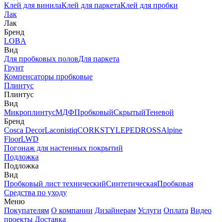
Клей для винила
Клей для паркета
Клей для пробки
Лак
Лак
Бренд
LOBA
Вид
Для пробковых полов
Для паркета
Грунт
Компенсаторы пробковые
Плинтус
Плинтус
Вид
Микроплинтус
МДФ
Пробковый
Скрытый
Теневой
Бренд
Cosca Decor
Laconistiq
CORKSTYLE
PEDROSS
Alpine
Floor
LWD
Погонаж для настенных покрытий
Подложка
Подложка
Вид
Пробковый лист технический
Синтетическая
Пробковая
Средства по уходу
Меню
Покупателям
О компании
Дизайнерам
Услуги
Оплата
Видео
проекты
Доставка