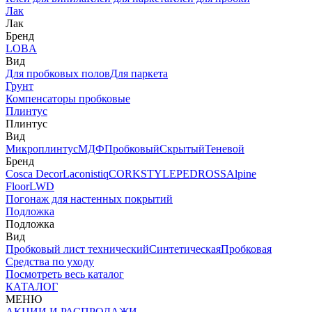
Лак
Лак
Бренд
LOBA
Вид
Для пробковых полов
Для паркета
Грунт
Компенсаторы пробковые
Плинтус
Плинтус
Вид
Микроплинтус
МДФ
Пробковый
Скрытый
Теневой
Бренд
Cosca Decor
Laconistiq
CORKSTYLE
PEDROSS
Alpine
Floor
LWD
Погонаж для настенных покрытий
Подложка
Подложка
Вид
Пробковый лист технический
Синтетическая
Пробковая
Средства по уходу
Посмотреть весь каталог
КАТАЛОГ
МЕНЮ
АКЦИИ И РАСПРОДАЖИ