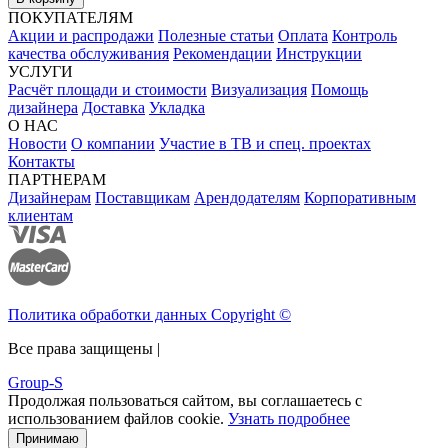
ПОКУПАТЕЛЯМ
Акции и распродажи
Полезные статьи
Оплата
Контроль
качества обслуживания
Рекомендации
Инструкции
УСЛУГИ
Расчёт площади и стоимости
Визуализация
Помощь
дизайнера
Доставка
Укладка
О НАС
Новости
О компании
Участие в ТВ и спец. проектах
Контакты
ПАРТНЕРАМ
Дизайнерам
Поставщикам
Арендодателям
Корпоративным
клиентам
Политика обработки данных Copyright ©
Все права защищены |
Group-S
Продолжая пользоваться сайтом, вы соглашаетесь с
использованием файлов cookie.
Узнать подробнее
Принимаю