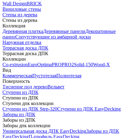
Wall Design
BRICK
Виниловые стены
Стены из дерева
Стены из дерева
Коллекция
Деревянная плитка
Деревянные панели
Декоративные
панно
Сопутствующие из амбарной доски
Наружная отделка
Террасная доска ДПК
Террасная доска ДПК
Коллекции
Co-extrusion
Euro
Optima
PRO
PRO2
Solid-150
Wood-X
Вид
Коммерческая
Пустотелая
Полнотелая
Поверхность
Тиснение под дерево
Вельвет
Ступени из ДПК
Ступени из ДПК
Ступени дпк коллекции
Ступени из ДПК Step-320
Ступени из ДПК EasyDecking
Заборы из ДПК
Заборы из ДПК
Заборы дпк коллекции
Универсальная доска ДПК EasyDecking
Заборы из ДПК
EasyDecking
П-профиль EasyDecking