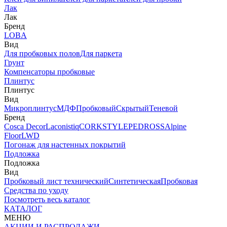
Лак
Лак
Бренд
LOBA
Вид
Для пробковых полов
Для паркета
Грунт
Компенсаторы пробковые
Плинтус
Плинтус
Вид
Микроплинтус
МДФ
Пробковый
Скрытый
Теневой
Бренд
Cosca Decor
Laconistiq
CORKSTYLE
PEDROSS
Alpine
Floor
LWD
Погонаж для настенных покрытий
Подложка
Подложка
Вид
Пробковый лист технический
Синтетическая
Пробковая
Средства по уходу
Посмотреть весь каталог
КАТАЛОГ
МЕНЮ
АКЦИИ И РАСПРОДАЖИ