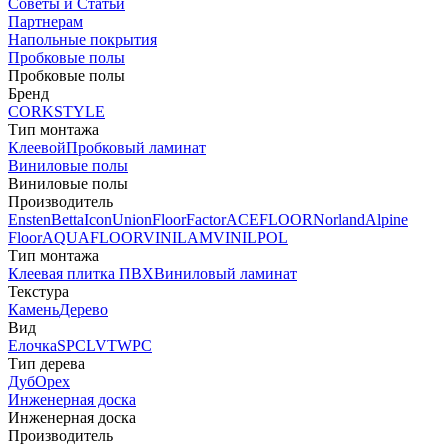
Советы и Статьи
Партнерам
Напольные покрытия
Пробковые полы
Пробковые полы
Бренд
CORKSTYLE
Тип монтажа
Клеевой
Пробковый ламинат
Виниловые полы
Виниловые полы
Производитель
Ensten
Betta
Icon
Union
FloorFactor
ACEFLOOR
Norland
Alpine
Floor
AQUAFLOOR
VINILAM
VINILPOL
Тип монтажа
Клеевая плитка ПВХ
Виниловый ламинат
Текстура
Камень
Дерево
Вид
Елочка
SPC
LVT
WPC
Тип дерева
Дуб
Орех
Инженерная доска
Инженерная доска
Производитель