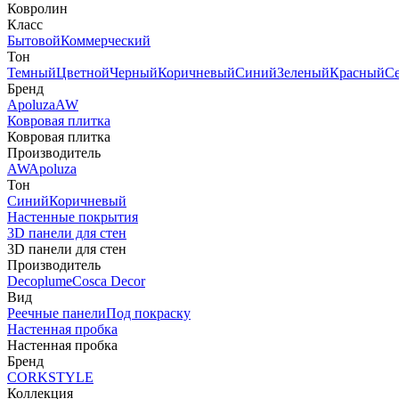
Ковролин
Класс
Бытовой
Коммерческий
Тон
Темный
Цветной
Черный
Коричневый
Синий
Зеленый
Красный
С
Бренд
Apoluza
AW
Ковровая плитка
Ковровая плитка
Производитель
AW
Apoluza
Тон
Синий
Коричневый
Настенные покрытия
3D панели для стен
3D панели для стен
Производитель
Decoplume
Cosca Decor
Вид
Реечные панели
Под покраску
Настенная пробка
Настенная пробка
Бренд
CORKSTYLE
Коллекция