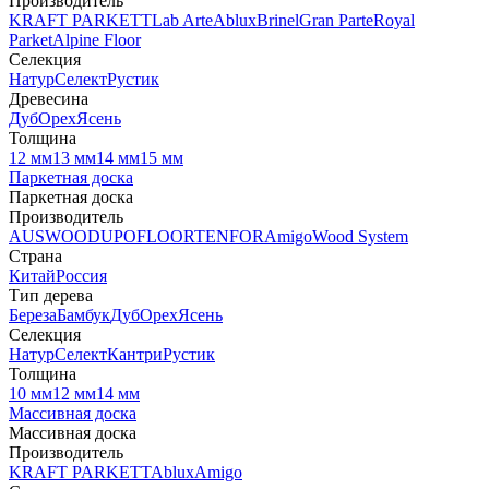
Производитель
KRAFT PARKETT
Lab Arte
Ablux
Brinel
Gran Parte
Royal
Parket
Alpine Floor
Селекция
Натур
Селект
Рустик
Древесина
Дуб
Орех
Ясень
Толщина
12 мм
13 мм
14 мм
15 мм
Паркетная доска
Паркетная доска
Производитель
AUSWOOD
UPOFLOOR
TENFOR
Amigo
Wood System
Страна
Китай
Россия
Тип дерева
Береза
Бамбук
Дуб
Орех
Ясень
Селекция
Натур
Селект
Кантри
Рустик
Толщина
10 мм
12 мм
14 мм
Массивная доска
Массивная доска
Производитель
KRAFT PARKETT
Ablux
Amigo