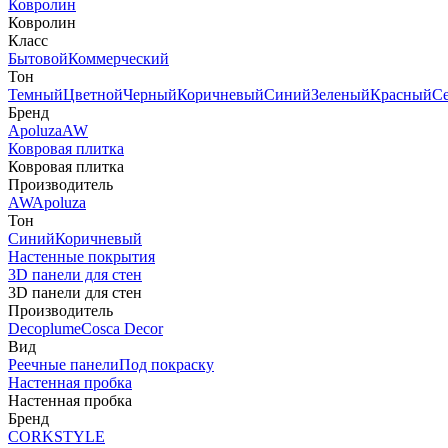
Ковролин
Ковролин
Класс
Бытовой
Коммерческий
Тон
Темный
Цветной
Черный
Коричневый
Синий
Зеленый
Красный
С
Бренд
Apoluza
AW
Ковровая плитка
Ковровая плитка
Производитель
AW
Apoluza
Тон
Синий
Коричневый
Настенные покрытия
3D панели для стен
3D панели для стен
Производитель
Decoplume
Cosca Decor
Вид
Реечные панели
Под покраску
Настенная пробка
Настенная пробка
Бренд
CORKSTYLE