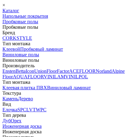
×
Каталог
Напольные покрытия
Пробковые полы
Пробковые полы
Бренд
CORKSTYLE
Тип монтажа
Клеевой
Пробковый ламинат
Виниловые полы
Виниловые полы
Производитель
Ensten
Betta
Icon
Union
FloorFactor
ACEFLOOR
Norland
Alpine
Floor
AQUAFLOOR
VINILAM
VINILPOL
Тип монтажа
Клеевая плитка ПВХ
Виниловый ламинат
Текстура
Камень
Дерево
Вид
Елочка
SPC
LVT
WPC
Тип дерева
Дуб
Орех
Инженерная доска
Инженерная доска