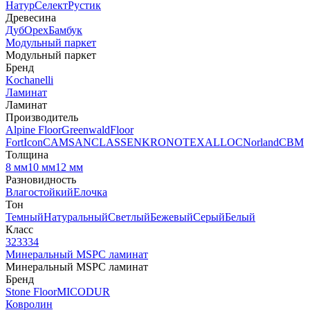
Натур
Селект
Рустик
Древесина
Дуб
Орех
Бамбук
Модульный паркет
Модульный паркет
Бренд
Kochanelli
Ламинат
Ламинат
Производитель
Alpine Floor
Greenwald
Floor
Fort
Icon
CAMSAN
CLASSEN
KRONOTEX
ALLOC
Norland
CBM
Толщина
8 мм
10 мм
12 мм
Разновидность
Влагостойкий
Елочка
Тон
Темный
Натуральный
Светлый
Бежевый
Серый
Белый
Класс
32
33
34
Минеральный MSPC ламинат
Минеральный MSPC ламинат
Бренд
Stone Floor
MICODUR
Ковролин