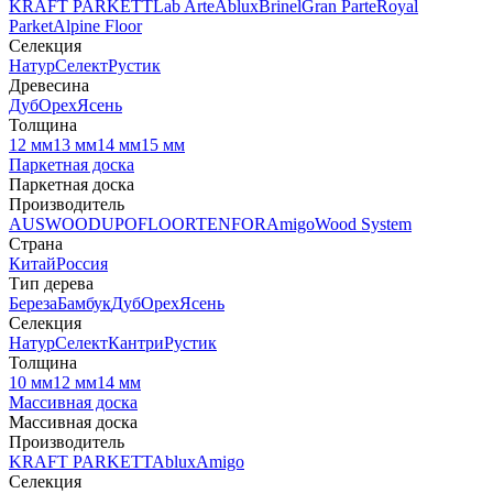
KRAFT PARKETT
Lab Arte
Ablux
Brinel
Gran Parte
Royal
Parket
Alpine Floor
Селекция
Натур
Селект
Рустик
Древесина
Дуб
Орех
Ясень
Толщина
12 мм
13 мм
14 мм
15 мм
Паркетная доска
Паркетная доска
Производитель
AUSWOOD
UPOFLOOR
TENFOR
Amigo
Wood System
Страна
Китай
Россия
Тип дерева
Береза
Бамбук
Дуб
Орех
Ясень
Селекция
Натур
Селект
Кантри
Рустик
Толщина
10 мм
12 мм
14 мм
Массивная доска
Массивная доска
Производитель
KRAFT PARKETT
Ablux
Amigo
Селекция