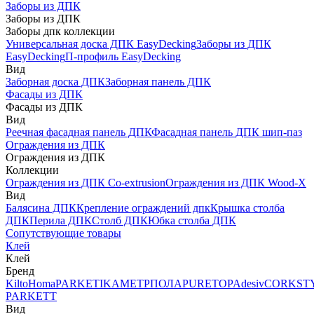
Заборы из ДПК
Заборы из ДПК
Заборы дпк коллекции
Универсальная доска ДПК EasyDecking
Заборы из ДПК
EasyDecking
П-профиль EasyDecking
Вид
Заборная доска ДПК
Заборная панель ДПК
Фасады из ДПК
Фасады из ДПК
Вид
Реечная фасадная панель ДПК
Фасадная панель ДПК шип-паз
Ограждения из ДПК
Ограждения из ДПК
Коллекции
Ограждения из ДПК Co-extrusion
Ограждения из ДПК Wood-X
Вид
Балясина ДПК
Крепление ограждений дпк
Крышка столба
ДПК
Перила ДПК
Столб ДПК
Юбка столба ДПК
Сопутствующие товары
Клей
Клей
Бренд
Kilto
Homa
PARKETIKA
МЕТРПОЛА
PURETOP
Adesiv
CORKST
PARKETT
Вид