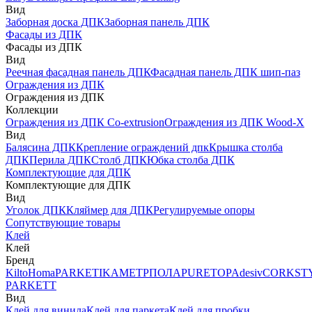
Вид
Заборная доска ДПК
Заборная панель ДПК
Фасады из ДПК
Фасады из ДПК
Вид
Реечная фасадная панель ДПК
Фасадная панель ДПК шип-паз
Ограждения из ДПК
Ограждения из ДПК
Коллекции
Ограждения из ДПК Co-extrusion
Ограждения из ДПК Wood-X
Вид
Балясина ДПК
Крепление ограждений дпк
Крышка столба
ДПК
Перила ДПК
Столб ДПК
Юбка столба ДПК
Комплектующие для ДПК
Комплектующие для ДПК
Вид
Уголок ДПК
Кляймер для ДПК
Регулируемые опоры
Сопутствующие товары
Клей
Клей
Бренд
Kilto
Homa
PARKETIKA
МЕТРПОЛА
PURETOP
Adesiv
CORKST
PARKETT
Вид
Клей для винила
Клей для паркета
Клей для пробки