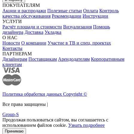
ПОКУПАТЕЛЯМ
Акции и распродажи
Полезные статьи
Оплата
Контроль
качества обслуживания
Рекомендации
Инструкции
УСЛУГИ
Расчёт площади и стоимости
Визуализация
Помощь
дизайнера
Доставка
Укладка
О НАС
Новости
О компании
Участие в ТВ и спец. проектах
Контакты
ПАРТНЕРАМ
Дизайнерам
Поставщикам
Арендодателям
Корпоративным
клиентам
Политика обработки данных Copyright ©
Все права защищены |
Group-S
Продолжая пользоваться сайтом, вы соглашаетесь с
использованием файлов cookie.
Узнать подробнее
Принимаю