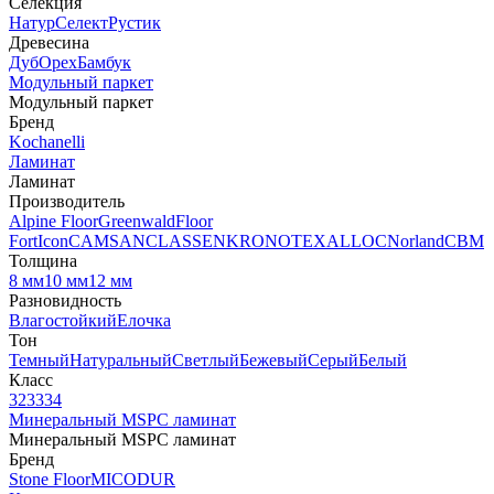
Селекция
Натур
Селект
Рустик
Древесина
Дуб
Орех
Бамбук
Модульный паркет
Модульный паркет
Бренд
Kochanelli
Ламинат
Ламинат
Производитель
Alpine Floor
Greenwald
Floor
Fort
Icon
CAMSAN
CLASSEN
KRONOTEX
ALLOC
Norland
CBM
Толщина
8 мм
10 мм
12 мм
Разновидность
Влагостойкий
Елочка
Тон
Темный
Натуральный
Светлый
Бежевый
Серый
Белый
Класс
32
33
34
Минеральный MSPC ламинат
Минеральный MSPC ламинат
Бренд
Stone Floor
MICODUR