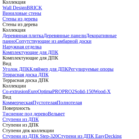
Коллекция
Wall Design
BRICK
Виниловые стены
Стены из дерева
Стены из дерева
Коллекция
Деревянная плитка
Деревянные панели
Декоративные
панно
Сопутствующие из амбарной доски
Наружная отделка
Комплектующие для ДПК
Комплектующие для ДПК
Вид
Уголок ДПК
Кляймер для ДПК
Регулируемые опоры
Террасная доска ДПК
Террасная доска ДПК
Коллекции
Co-extrusion
Euro
Optima
PRO
PRO2
Solid-150
Wood-X
Вид
Коммерческая
Пустотелая
Полнотелая
Поверхность
Тиснение под дерево
Вельвет
Ступени из ДПК
Ступени из ДПК
Ступени дпк коллекции
Ступени из ДПК Step-320
Ступени из ДПК EasyDecking