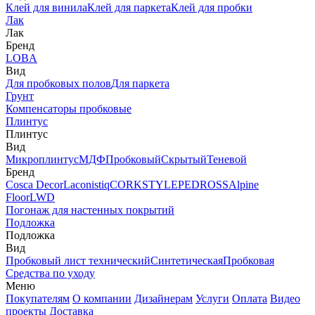
Клей для винила
Клей для паркета
Клей для пробки
Лак
Лак
Бренд
LOBA
Вид
Для пробковых полов
Для паркета
Грунт
Компенсаторы пробковые
Плинтус
Плинтус
Вид
Микроплинтус
МДФ
Пробковый
Скрытый
Теневой
Бренд
Cosca Decor
Laconistiq
CORKSTYLE
PEDROSS
Alpine
Floor
LWD
Погонаж для настенных покрытий
Подложка
Подложка
Вид
Пробковый лист технический
Синтетическая
Пробковая
Средства по уходу
Меню
Покупателям
О компании
Дизайнерам
Услуги
Оплата
Видео
проекты
Доставка